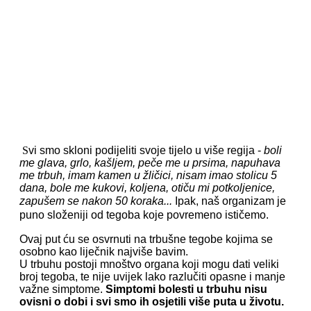
S
vi smo skloni podijeliti svoje tijelo u više regija -
boli
me glava, grlo, kašljem, peče me u prsima, napuhava
me trbuh, imam kamen u žličici, nisam imao stolicu 5
dana, bole me kukovi, koljena, otiču mi potkoljenice,
zapušem se nakon 50 koraka...
Ipak, naš organizam je
puno složeniji od tegoba koje povremeno ističemo.
Ovaj put ću se osvrnuti na trbušne tegobe kojima se
osobno kao liječnik najviše bavim.
U trbuhu postoji mnoštvo organa koji mogu dati veliki
broj tegoba, te nije uvijek lako razlučiti opasne i manje
važne simptome.
Simptomi bolesti u trbuhu nisu
ovisni o dobi i svi smo ih osjetili više puta u životu.