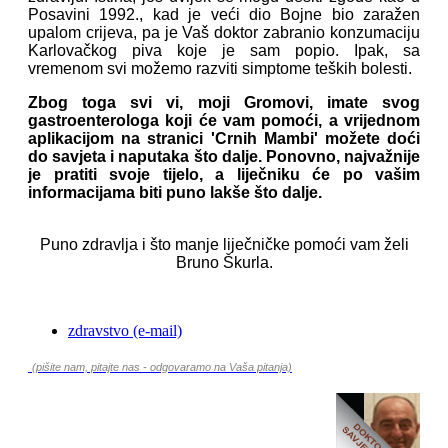
Posavini 1992., kad je veći dio Bojne bio zaražen
upalom crijeva, pa je Vaš doktor zabranio konzumaciju
Karlovačkog piva koje je sam popio. Ipak, sa
vremenom svi možemo razviti simptome teških bolesti.
Zbog toga svi vi, moji Gromovi, imate svog
gastroenterologa koji će vam pomoći, a vrijednom
aplikacijom na stranici 'Crnih Mambi' možete doći
do savjeta i naputaka što dalje. Ponovno, najvažnije
je pratiti svoje tijelo, a liječniku će po vašim
informacijama biti puno lakše što dalje.
Puno zdravlja i što manje liječničke pomoći vam želi
Bruno Škurla.
zdravstvo (e-mail)
(pišite nam, pitajte nas - odgovaramo na Vaša pitanja)