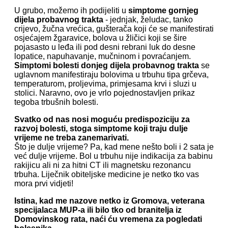
U grubo, možemo ih podijeliti u
simptome gornjeg
dijela probavnog trakta
- jednjak, želudac, tanko
crijevo, žučna vrećica, gušterača koji će se manifestirati
osjećajem žgaravice, bolova u žličici koji se šire
pojasasto u leđa ili pod desni rebrani luk do desne
lopatice, napuhavanje, mučninom i povraćanjem.
Simptomi bolesti donjeg dijela probavnog trakta
se
uglavnom manifestiraju bolovima u trbuhu tipa grčeva,
temperaturom, proljevima, primjesama krvi i sluzi u
stolici. Naravno, ovo je vrlo pojednostavljen prikaz
tegoba trbušnih bolesti.
Svatko od nas nosi moguću predispoziciju za
razvoj bolesti, stoga simptome koji traju dulje
vrijeme ne treba zanemarivati.
Što je dulje vrijeme? Pa, kad mene nešto boli i 2 sata je
već dulje vrijeme. Bol u trbuhu nije indikacija za babinu
rakijicu ali ni za hitni CT ili magnetsku rezonancu
trbuha. Liječnik obiteljske medicine je netko tko vas
mora prvi vidjeti!
Istina, kad me nazove netko iz Gromova, veterana
specijalaca MUP-a ili bilo tko od branitelja iz
Domovinskog rata, naći ću vremena za pogledati