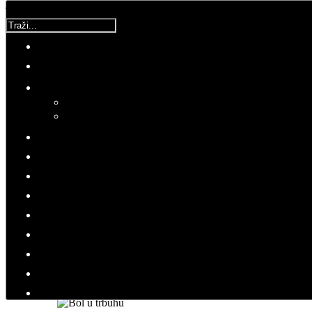
Traži...
Korisnička ocjena:
5
/
5
Molimo ocijenite
Bruno
Srijeda, 03 Svibanj 2017 06:46
Hitovi: 77752
ZDRAVLJE
Najvažnije je pratiti svoje tijelo
Tegobe u trbuhu - ne ignorirati!