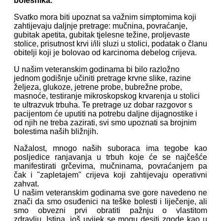
bolesnika.
Svatko mora biti upoznat sa važnim simptomima koji
zahtijevaju daljnje pretrage: mučnina, povraćanje,
gubitak apetita, gubitak tjelesne težine, proljevaste
stolice, prisutnost krvi i/ili sluzi u stolici, podatak o članu
obitelji koji je bolovao od karcinoma debelog crijeva.
U našim veteranskim godinama bi bilo razložno
jednom godišnje učiniti pretrage krvne slike, razine
željeza, glukoze, jetrene probe, bubrežne probe,
masnoće, testiranje mikroskopskog krvarenja u stolici
te ultrazvuk trbuha. Te pretrage uz dobar razgovor s
pacijentom će uputiti na potrebu daljne dijagnostike i
od njih ne treba zazirati, svi smo upoznati sa brojnim
bolestima naših bližnjih.
Nažalost, mnogo naših suboraca ima tegobe kao
posljedice ranjavanja u trbuh koje će se najčešće
manifestirati grčevima, mučninama, povraćanjem pa
čak i "zapletajem" crijeva koji zahtijevaju operativni
zahvat.
U našim veteranskim godinama sve gore navedeno ne
znači da smo osuđenici na teške bolesti i liječenje, ali
smo obvezni prvi obratiti pažnju o vlastitom
zdravlju.
Istina, još uvijek se mogu desiti zgode kao u