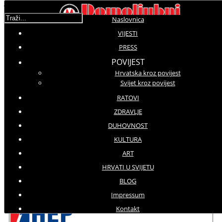
Traži...
Naslovnica
VIJESTI
ART
PRESS
POVIJEST
Potkategorije
Hrvatska kroz povijest
Svijet kroz povijest
MambArt
107
RATOVI
Davor
78
ZDRAVLJE
DUHOVNOST
UCM
29
KULTURA
Traži...
ART
Tweet
HRVATI U SVIJETU
BLOG
Save
Impressum
Powered by OrdaSoft!
Kontakt