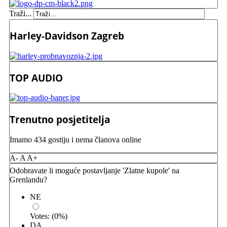
Traži...
Harley-Davidson Zagreb
TOP AUDIO
Trenutno posjetitelja
Imamo 434 gostiju i nema članova online
A-
A
A+
Odobravate li moguće postavljanje 'Zlatne kupole' na
Grenlandu?
NE
Votes:
(
0
%)
DA