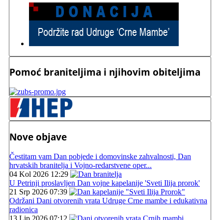
Pomoć braniteljima i njihovim obiteljima
Nove objave
Čestitam vam Dan pobjede i domovinske zahvalnosti, Dan
hrvatskih branitelja i Vojno-redarstvene oper...
04 Kol 2026 12:29
U Petrinji proslavljen Dan vojne kapelanije 'Sveti Ilija prorok'
21 Srp 2026 07:39
Održani Dani otvorenih vrata Udruge Crne mambe i edukativna
radionica
13 Lip 2026 07:12