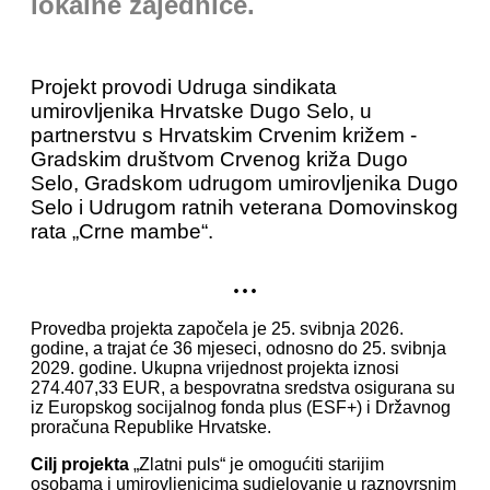
lokalne zajednice.
Projekt provodi Udruga sindikata
umirovljenika Hrvatske Dugo Selo, u
partnerstvu s Hrvatskim Crvenim križem -
Gradskim društvom Crvenog križa Dugo
Selo, Gradskom udrugom umirovljenika Dugo
Selo i Udrugom ratnih veterana Domovinskog
rata „Crne mambe“.
...
Provedba projekta započela je 25. svibnja 2026.
godine, a trajat će 36 mjeseci, odnosno do 25. svibnja
2029. godine. Ukupna vrijednost projekta iznosi
274.407,33 EUR, a bespovratna sredstva osigurana su
iz Europskog socijalnog fonda plus (ESF+) i Državnog
proračuna Republike Hrvatske.
Cilj projekta
„Zlatni puls“ je omogućiti starijim
osobama i umirovljenicima sudjelovanje u raznovrsnim