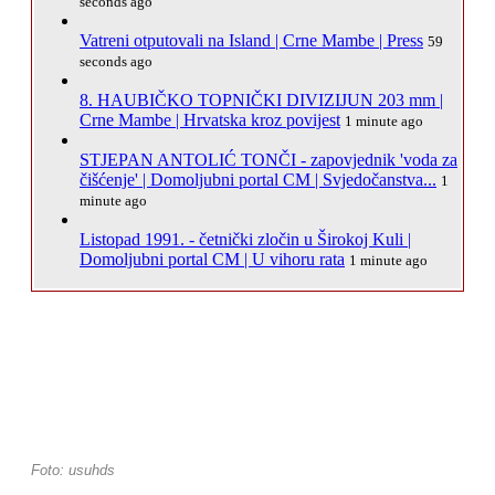
seconds ago
Vatreni otputovali na Island | Crne Mambe | Press
59
seconds ago
8. HAUBIČKO TOPNIČKI DIVIZIJUN 203 mm |
Crne Mambe | Hrvatska kroz povijest
1 minute ago
STJEPAN ANTOLIĆ TONČI - zapovjednik 'voda za
čišćenje' | Domoljubni portal CM | Svjedočanstva...
1
minute ago
Listopad 1991. - četnički zločin u Širokoj Kuli |
Domoljubni portal CM | U vihoru rata
1 minute ago
Foto: usuhds