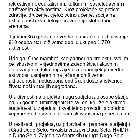
rekreativnim, edukativnim, kulturnim, savjetodavnim i
društvenim aktivnostima. Kroz projekt će se poticati
zdravlje, druženje, cjeloživotno učenje, socijalna
uključenost i kvalitetnije provođenje slobodnog
vremena.
Tijekom 36 mjeseci provedbe planirano je uključivanje
910 osoba starije životne dobi u ukupno 1.770
aktivnosti.
Udruga „Crne mambe“, kao partner na projektu, svojim
će iskustvom, vrijednostima zajedništva i aktivnim
djelovanjem u lokalnoj zajednici doprinijeti provedbi
aktivnosti usmjerenih na jačanje društvene
uključenosti, međusobne podrške i dostojanstvenog
života naših starijih sugrađana.
U aktivnostima projekta mogu sudjelovati osobe starije
od 55 godina, umirovljenici te svi oni koji žele aktivno
sudjelovati u zajednici i kvalitetno provoditi slobodno
vrijeme. Sudjelovanje u svim aktivnostima je besplatno.
U realizaciji projekta, uz prijavitelja i partnere, sudjeluju
i Grad Dugo Selo, Hrvatski vitezovi Dugo Selo, HVIDR-
a Dugo Selo, Zajednica športskih udruga Dugo Selo,