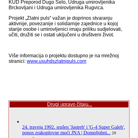
KUD Preporod Dugo Selo, Udruga umirovljenika
Brckovljani i Udruga umirovljenika Rugvica.
Projekt „Zlatni puls“ važan je doprinos stvaranju
aktivnije, povezanije i solidarnije zajednice u kojoj
starije osobe i umirovljenici imaju priliku sudjelovati,
učiti, družiti se i ostati uključeni u društveni život.
Više informacija o projektu dostupno je na mrežnoj
stranici:
www.usuhdszlatnipuls.com
Drugi upravo čitaju...
24. travnja 1992. srušen 'Jastreb' i 'G-4 Super Galeb',
ponos zrakoplovne moći JNA | Domoljubni...
20