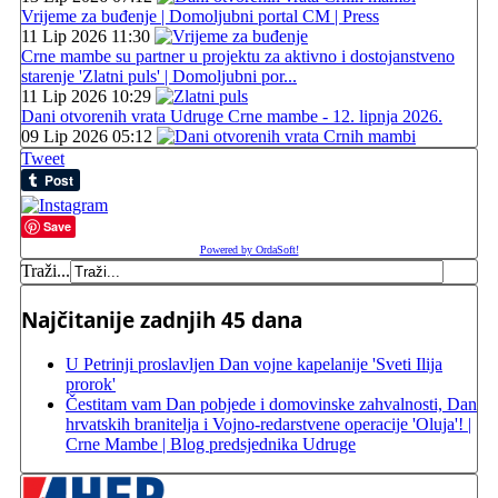
Vrijeme za buđenje | Domoljubni portal CM | Press
11 Lip 2026 11:30
Crne mambe su partner u projektu za aktivno i dostojanstveno
starenje 'Zlatni puls' | Domoljubni por...
11 Lip 2026 10:29
Dani otvorenih vrata Udruge Crne mambe - 12. lipnja 2026.
09 Lip 2026 05:12
Tweet
Save
Powered by OrdaSoft!
Traži...
Najčitanije zadnjih 45 dana
U Petrinji proslavljen Dan vojne kapelanije 'Sveti Ilija
prorok'
Čestitam vam Dan pobjede i domovinske zahvalnosti, Dan
hrvatskih branitelja i Vojno-redarstvene operacije 'Oluja'! |
Crne Mambe | Blog predsjednika Udruge