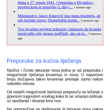
Istina o 27. srpnju 1941. i četnicima u Hrvatskoj -
povijest koja se ponavlja (2. dio) |...
1 minute ago
Ministarstvo: Jakov Kitarović ima status branitelja, ali
nije koristio prava | Domoljubni portal...
2 minutes ago
'Sva hrvatska povijest pokazuje i dokazuje da hrvatski
narod nitko nije mogao podčiniti, ako on to...
2 minutes
ago
Preporuke za kućna liječenja
Nježno i čvrsto stezanje nosa jedna je od preporuka i
mogućnosti liječenja krvarenja iz nosa. U najvećem
broju slučajeva takvo krvarenje prestaje samo nakon
nekoliko minuta.
Od ostalih mogućnosti liječenja preporuča se ležanje s
glavnom nagnutom unatrag kako bi se umanjio pritisak,
uz opuštanje i disanje kroz nos.
Ne preporučuje se dodirivanje ili brisanje nosa nakon