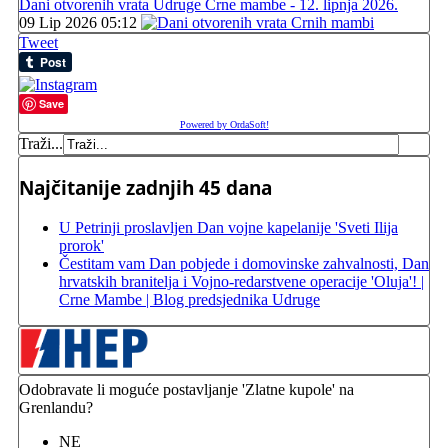
Dani otvorenih vrata Udruge Crne mambe - 12. lipnja 2026.
09 Lip 2026 05:12
Tweet
Save
Powered by OrdaSoft!
Traži...
Najčitanije zadnjih 45 dana
U Petrinji proslavljen Dan vojne kapelanije 'Sveti Ilija
prorok'
Čestitam vam Dan pobjede i domovinske zahvalnosti, Dan
hrvatskih branitelja i Vojno-redarstvene operacije 'Oluja'! |
Crne Mambe | Blog predsjednika Udruge
Odobravate li moguće postavljanje 'Zlatne kupole' na
Grenlandu?
NE