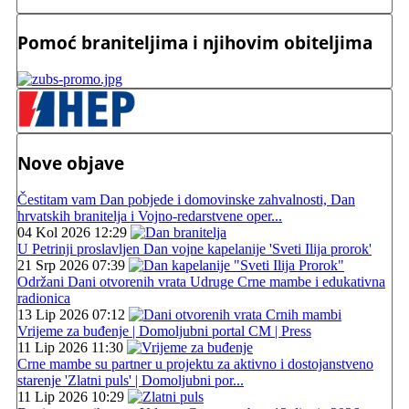
Pomoć braniteljima i njihovim obiteljima
Nove objave
Čestitam vam Dan pobjede i domovinske zahvalnosti, Dan
hrvatskih branitelja i Vojno-redarstvene oper...
04 Kol 2026 12:29
U Petrinji proslavljen Dan vojne kapelanije 'Sveti Ilija prorok'
21 Srp 2026 07:39
Održani Dani otvorenih vrata Udruge Crne mambe i edukativna
radionica
13 Lip 2026 07:12
Vrijeme za buđenje | Domoljubni portal CM | Press
11 Lip 2026 11:30
Crne mambe su partner u projektu za aktivno i dostojanstveno
starenje 'Zlatni puls' | Domoljubni por...
11 Lip 2026 10:29