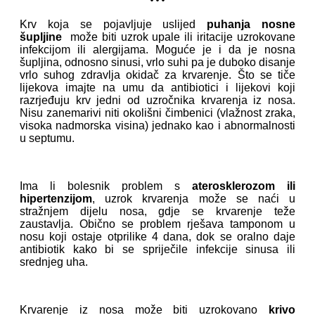
Krv koja se pojavljuje uslijed
puhanja nosne
šupljine
može biti uzrok upale ili iritacije uzrokovane
infekcijom ili alergijama. Moguće je i da je nosna
šupljina, odnosno sinusi, vrlo suhi pa je duboko disanje
vrlo suhog zdravlja okidač za krvarenje. Što se tiče
lijekova imajte na umu da antibiotici i lijekovi koji
razrjeđuju krv jedni od uzročnika krvarenja iz nosa.
Nisu zanemarivi niti okolišni čimbenici (vlažnost zraka,
visoka nadmorska visina) jednako kao i abnormalnosti
u septumu.
Ima li bolesnik problem s
aterosklerozom ili
hipertenzijom
, uzrok krvarenja može se naći u
stražnjem dijelu nosa, gdje se krvarenje teže
zaustavlja. Obično se problem rješava tamponom u
nosu koji ostaje otprilike 4 dana, dok se oralno daje
antibiotik kako bi se spriječile infekcije sinusa ili
srednjeg uha.
Krvarenje iz nosa može biti uzrokovano
krivo