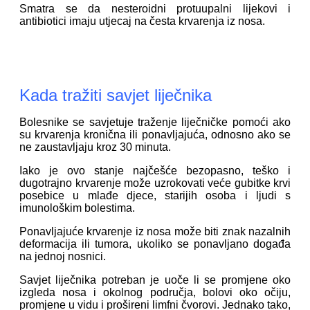
Smatra se da nesteroidni protuupalni lijekovi i
antibiotici imaju utjecaj na česta krvarenja iz nosa.
Kada tražiti savjet liječnika
Bolesnike se savjetuje traženje liječničke pomoći ako
su krvarenja kronična ili ponavljajuća, odnosno ako se
ne zaustavljaju kroz 30 minuta.
Iako je ovo stanje najčešće bezopasno, teško i
dugotrajno krvarenje može uzrokovati veće gubitke krvi
posebice u mlađe djece, starijih osoba i ljudi s
imunološkim bolestima.
Ponavljajuće krvarenje iz nosa može biti znak nazalnih
deformacija ili tumora, ukoliko se ponavljano događa
na jednoj nosnici.
Savjet liječnika potreban je uoče li se promjene oko
izgleda nosa i okolnog područja, bolovi oko očiju,
promjene u vidu i prošireni limfni čvorovi. Jednako tako,