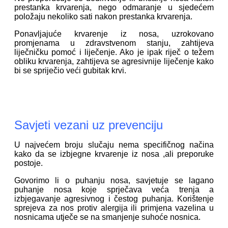
prestanka krvarenja, nego odmaranje u sjedećem
položaju nekoliko sati nakon prestanka krvarenja.
Ponavljajuće krvarenje iz nosa, uzrokovano
promjenama u zdravstvenom stanju, zahtijeva
liječničku pomoć i liječenje. Ako je ipak riječ o težem
obliku krvarenja, zahtijeva se agresivnije liječenje kako
bi se spriječio veći gubitak krvi.
Savjeti vezani uz prevenciju
U najvećem broju slučaju nema specifičnog načina
kako da se izbjegne krvarenje iz nosa ,ali preporuke
postoje.
Govorimo li o puhanju nosa, savjetuje se lagano
puhanje nosa koje sprječava veća trenja a
izbjegavanje agresivnog i čestog puhanja. Korištenje
sprejeva za nos protiv alergija ili primjena vazelina u
nosnicama utječe se na smanjenje suhoće nosnica.