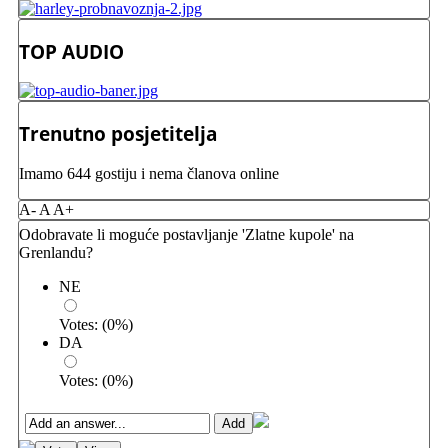
TOP AUDIO
Trenutno posjetitelja
Imamo 644 gostiju i nema članova online
A-
A
A+
Odobravate li moguće postavljanje 'Zlatne kupole' na
Grenlandu?
NE
Votes:
(
0
%)
DA
Votes:
(
0
%)