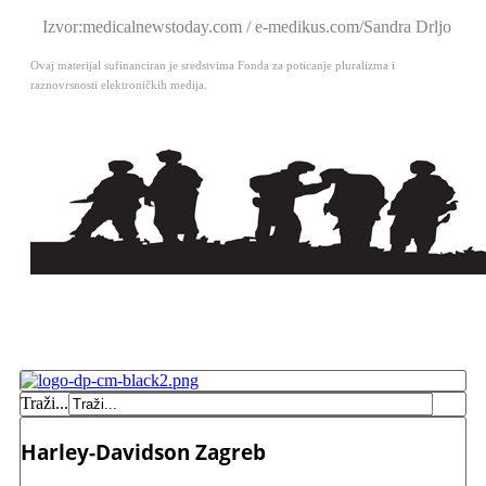
Izvor:medicalnewstoday.com / e-medikus.com/Sandra Drljo
Ovaj materijal sufinanciran je sredstvima Fonda za poticanje pluralizma i
raznovrsnosti elektroničkih medija.
Traži...
Harley-Davidson Zagreb