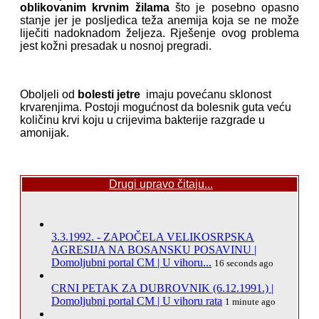
oblikovanim krvnim žilama
što je posebno opasno
stanje jer je posljedica teža anemija koja se ne može
liječiti nadoknadom željeza. Rješenje ovog problema
jest kožni presadak u nosnoj pregradi.
Oboljeli od
bolesti jetre
imaju povećanu sklonost
krvarenjima. Postoji mogućnost da bolesnik guta veću
količinu krvi koju u crijevima bakterije razgrade u
amonijak.
Drugi upravo čitaju...
3.3.1992. - ZAPOČELA VELIKOSRPSKA
AGRESIJA NA BOSANSKU POSAVINU |
Domoljubni portal CM | U vihoru...
16 seconds ago
CRNI PETAK ZA DUBROVNIK (6.12.1991.) |
Domoljubni portal CM | U vihoru rata
1 minute ago