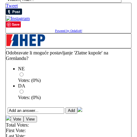
Tweet
Save
Powered by OrdaSoft!
Odobravate li moguće postavljanje 'Zlatne kupole' na
Grenlandu?
NE
Votes:
(
0
%)
DA
Votes:
(
0
%)
Total Votes:
First Vote:
Last Vote: