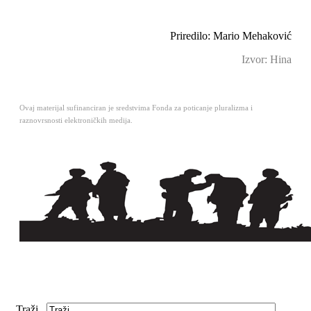
Priredilo: Mario Mehaković
Izvor: Hina
Ovaj materijal sufinanciran je sredstvima Fonda za poticanje pluralizma i
raznovrsnosti elektroničkih medija.
Traži...