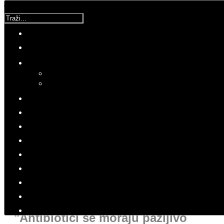
Traži...
UCM
Detalji
Kategorija:
UCM
Objavljeno: 23 Lipanj 2018
Hitovi: 4382
Molimo ocijenite
ZDRAVLJE
UCM
"Antibiotici se moraju pažljivo