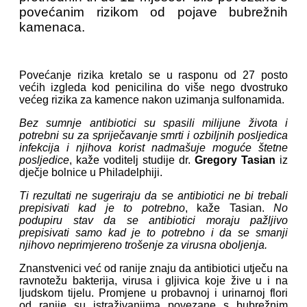
povećanim rizikom od pojave bubrežnih
kamenaca.
Povećanje rizika kretalo se u rasponu od 27 posto
većih izgleda kod penicilina do više nego dvostruko
većeg rizika za kamence nakon uzimanja sulfonamida.
Bez sumnje antibiotici su spasili milijune života i
potrebni su za spriječavanje smrti i ozbiljnih posljedica
infekcija i njihova korist nadmašuje moguće štetne
posljedice
, kaže voditelj studije dr.
Gregory Tasian
iz
dječje bolnice u Philadelphiji.
Ti rezultati ne sugeriraju da se antibiotici ne bi trebali
prepisivati kad je to potrebno
, kaže Tasian.
No
podupiru stav da se antibiotici moraju pažljivo
prepisivati samo kad je to potrebno i da se smanji
njihovo neprimjereno trošenje za virusna oboljenja.
Znanstvenici već od ranije znaju da antibiotici utječu na
ravnotežu bakterija, virusa i gljivica koje žive u i na
ljudskom tijelu. Promjene u probavnoj i urinarnoj flori
od ranije su istraživanjima povezane s bubrežnim