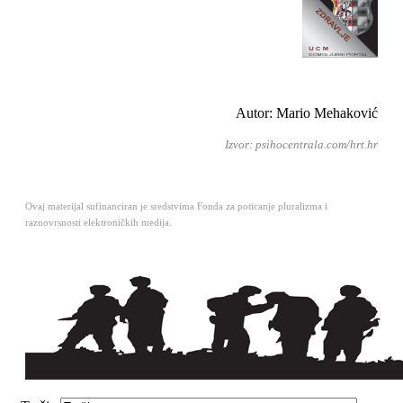
Autor: Mario Mehaković
Izvor: psihocentrala.com/hrt.hr
Ovaj materijal sufinanciran je sredstvima Fonda za poticanje pluralizma i
raznovrsnosti elektroničkih medija.