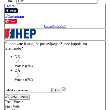
Traži...
Tweet
Save
Powered by OrdaSoft!
Odobravate li moguće postavljanje 'Zlatne kupole' na
Grenlandu?
NE
Votes:
(
0
%)
DA
Votes:
(
0
%)
Total Votes:
First Vote: