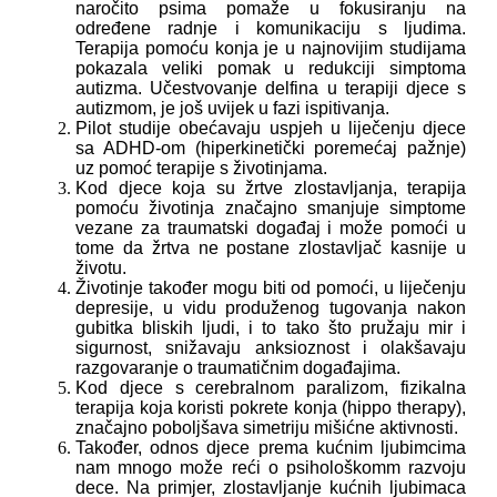
naročito psima pomaže u fokusiranju na
određene radnje i komunikaciju s ljudima.
Terapija pomoću konja je u najnovijim studijama
pokazala veliki pomak u redukciji simptoma
autizma. Učestvovanje delfina u terapiji djece s
autizmom, je još uvijek u fazi ispitivanja.
Pilot studije obećavaju uspjeh u liječenju djece
sa ADHD-om (hiperkinetički poremećaj pažnje)
uz pomoć terapije s životinjama.
Kod djece koja su žrtve zlostavljanja, terapija
pomoću životinja značajno smanjuje simptome
vezane za traumatski događaj i može pomoći u
tome da žrtva ne postane zlostavljač kasnije u
životu.
Životinje također mogu biti od pomoći, u liječenju
depresije, u vidu produženog tugovanja nakon
gubitka bliskih ljudi, i to tako što pružaju mir i
sigurnost, snižavaju anksioznost i olakšavaju
razgovaranje o traumatičnim događajima.
Kod djece s cerebralnom paralizom, fizikalna
terapija koja koristi pokrete konja (hippo therapy),
značajno poboljšava simetriju mišićne aktivnosti.
Također, odnos djece prema kućnim ljubimcima
nam mnogo može reći o psihološkomm razvoju
dece. Na primjer, zlostavljanje kućnih ljubimaca