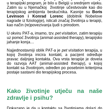
u terapijski program, je bilo u Belgiji u srednjem vijeku.
Zatim su u Njemačkoj životinje učestvovale kao dio
terapijskog ambijenta beskućnika. Kasnije su
Boris
Levinson i Konrad Lorenc
(dobitnik Nobelove
nagrade iz fiziologije), isticali značaj životinja u terapiji,
kao način (re)povezivanja ljudi s prirodom.
U okviru PAT-a, imamo, tzv.
pet visitation
, zatim terapiju
uz pomoć životinja (animal-assisted therapy), terapijsko
jahanje konja…
Najjednostavniji oblik PAT-a je
pet visitation
terapija, u
kojoj životinja inicira kontakt, a pacijent određuje
pravac daljnjeg kontakta. Ova vrsta terapije je dovela
do razvoja AAT (animal-assisted therapy), u kojoj
kontakt sa životinjom, određen po posebnim kriterijima
postaje sastavni dio terapijskog procesa.
Kako životinje utječu na naše
zdravlje i psihu?
Dokazano je da u kontaktu sa životinjama dolazi do