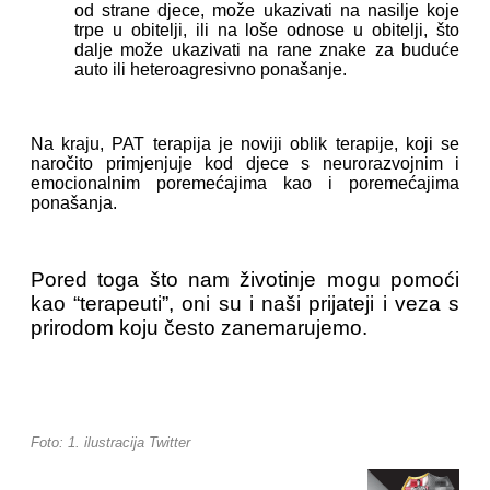
od strane djece, može ukazivati na nasilje koje
trpe u obitelji, ili na loše odnose u obitelji, što
dalje može ukazivati na rane znake za buduće
auto ili heteroagresivno ponašanje.
Na kraju, PAT terapija je noviji oblik terapije, koji se
naročito primjenjuje kod djece s neurorazvojnim i
emocionalnim poremećajima kao i poremećajima
ponašanja.
Pored toga što nam životinje mogu pomoći
kao “terapeuti”, oni su i naši prijateji i veza s
prirodom koju često zanemarujemo.
Foto: 1. ilustracija Twitter