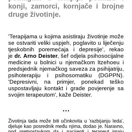
konji, zamorci, kornjače i brojne
druge životinje.
'Terapijama u kojima asistiraju životinje može
se ostvariti veliki uspjeh, poglavito u liječenju
tjeskobnih poremećaja i depresije', rekao
je
dr.
Arno Deister
, šef odjela psihosocijalne
medicine u bolnici u njemačkom Itzehoeu i
predsjednik njemačkog saveza za psihijatriju,
psihoterapiju i psihosomatiku (DGPPN).
'Depresivni, na primjer, ponekad teško
uspostavljaju kontakt i grade povjerenje sa
svojim terapeutom', kaže Deister.
...
Životinja tada može biti učinkovita u 'razbijanju leda',
djeluje kao posrednik među njima, dodao je. Naravno,
pod pretpostavkom da i pacijenti i terapeut imaju