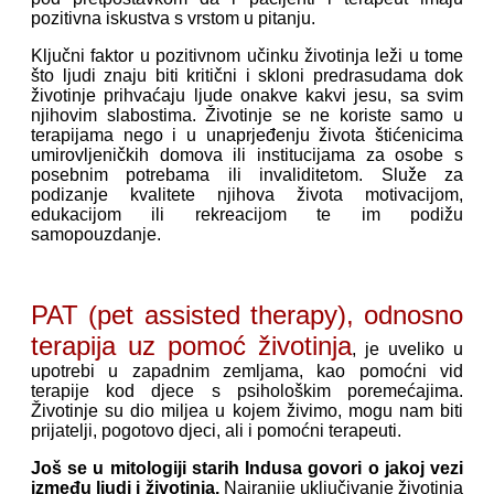
pozitivna iskustva s vrstom u pitanju.
Ključni faktor u pozitivnom učinku životinja leži u tome
što ljudi znaju biti kritični i skloni predrasudama dok
životinje prihvaćaju ljude onakve kakvi jesu, sa svim
njihovim slabostima. Životinje se ne koriste samo u
terapijama nego i u unaprjeđenju života štićenicima
umirovljeničkih domova ili institucijama za osobe s
posebnim potrebama ili invaliditetom. Služe za
podizanje kvalitete njihova života motivacijom,
edukacijom ili rekreacijom te im podižu
samopouzdanje.
PAT (pet assisted therapy), odnosno
terapija uz pomoć životinja
, je uveliko u
upotrebi u zapadnim zemljama, kao pomoćni vid
terapije kod djece s psihološkim poremećajima.
Životinje su dio miljea u kojem živimo, mogu nam biti
prijatelji, pogotovo djeci, ali i pomoćni terapeuti.
Još se u mitologiji starih Indusa govori o jakoj vezi
između ljudi i životinja.
Najranije uključivanje životinja