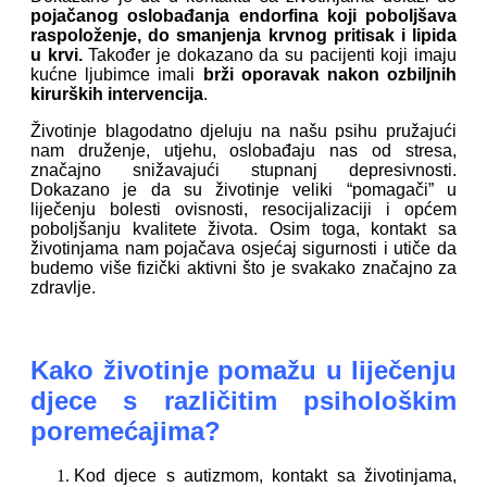
pojačanog oslobađanja endorfina
koji poboljšava
raspoloženje, do smanjenja krvnog pritisak i lipida
u krvi.
Također je dokazano da su pacijenti koji imaju
kućne ljubimce imali
brži oporavak nakon ozbiljnih
kirurških intervencija
.
Životinje blagodatno djeluju na našu psihu pružajući
nam druženje, utjehu, oslobađaju nas od stresa,
značajno snižavajući stupnanj depresivnosti.
Dokazano je da su životinje veliki “pomagači” u
liječenju bolesti ovisnosti, resocijalizaciji i općem
poboljšanju kvalitete života. Osim toga, kontakt sa
životinjama nam pojačava osjećaj sigurnosti i utiče da
budemo više fizički aktivni što je svakako značajno za
zdravlje.
Kako životinje pomažu u liječenju
djece s različitim psihološkim
poremećajima?
Kod djece s autizmom, kontakt sa životinjama,