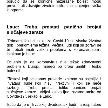
poručio da se kronične nezarazne bolesti mogu
prevenirati zdravijim životnim stilom i smanjenjem viška
kilograma.
Lauc: Treba prestati panično brojati
slučajeve zaraze
"Primarni faktori rizika za Covid-19 su visoka životna
dob i prekomjerna težina. Većina ljudi koji su zdravi ne
bi trebali imati velikih problema s koronavirusom",
istaknuo je Lauc.
Ocijenio je da koronavirus nije težak zdravstveni
problem u Europi, mjereći po broju umrlih i teško
bolesnih.
"Testovi koji se danas provode iznimno su osjetljivi i
'hvataju' ljude koji nisu infektivni i koji se neće
razboljeti. Treba prestati toliko panično brojati
slučajeve zaraze i vidjeti koliko ljudi stvarno umire od
Covida-19", rekao je Lauc.
Ističe da je u Hrvatskoj dvadesetak ljudi na respiratoru