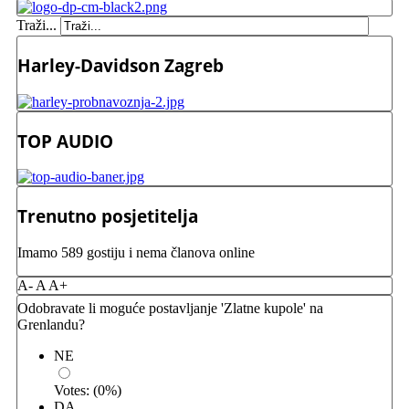
Traži...
Harley-Davidson Zagreb
TOP AUDIO
Trenutno posjetitelja
Imamo 589 gostiju i nema članova online
A-
A
A+
Odobravate li moguće postavljanje 'Zlatne kupole' na
Grenlandu?
NE
Votes:
(
0
%)
DA