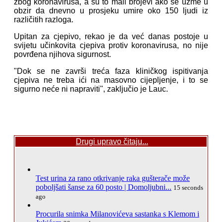
zbog koronavirusa, a su to mali brojevi ako se uzme u
obzir da dnevno u prosjeku umire oko 150 ljudi iz
različitih razloga.
Upitan za cjepivo, rekao je da već danas postoje u
svijetu učinkovita cjepiva protiv koronavirusa, no nije
povrđena njihova sigurnost.
"Dok se ne završi treća faza kliničkog ispitivanja
cjepiva ne treba ići na masovno cijepljenje, i to se
sigurno neće ni napraviti", zaključio je Lauc.
Drugi upravo čitaju...
Test urina za rano otkrivanje raka gušterače može
poboljšati šanse za 60 posto | Domoljubni...
15 seconds
ago
Procurila snimka Milanovićeva sastanka s Klemom i