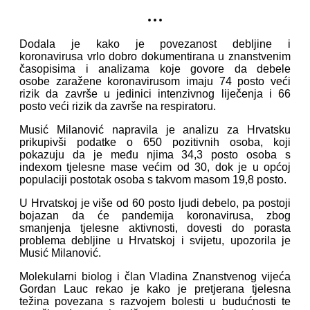
...
Dodala je kako je povezanost debljine i
koronavirusa vrlo dobro dokumentirana u znanstvenim
časopisima i analizama koje govore da debele
osobe zaražene koronavirusom imaju 74 posto veći
rizik da završe u jedinici intenzivnog liječenja i 66
posto veći rizik da završe na respiratoru.
Musić Milanović napravila je analizu za Hrvatsku
prikupivši podatke o 650 pozitivnih osoba, koji
pokazuju da je među njima 34,3 posto osoba s
indexom tjelesne mase većim od 30, dok je u općoj
populaciji postotak osoba s takvom masom 19,8 posto.
U Hrvatskoj je više od 60 posto ljudi debelo, pa postoji
bojazan da će pandemija koronavirusa, zbog
smanjenja tjelesne aktivnosti, dovesti do porasta
problema debljine u Hrvatskoj i svijetu, upozorila je
Musić Milanović.
Molekularni biolog i član Vladina Znanstvenog vijeća
Gordan Lauc rekao je kako je pretjerana tjelesna
težina povezana s razvojem bolesti u budućnosti te