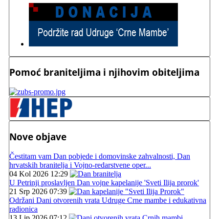
Pomoć braniteljima i njihovim obiteljima
Nove objave
Čestitam vam Dan pobjede i domovinske zahvalnosti, Dan
hrvatskih branitelja i Vojno-redarstvene oper...
04 Kol 2026 12:29
U Petrinji proslavljen Dan vojne kapelanije 'Sveti Ilija prorok'
21 Srp 2026 07:39
Održani Dani otvorenih vrata Udruge Crne mambe i edukativna
radionica
13 Lip 2026 07:12