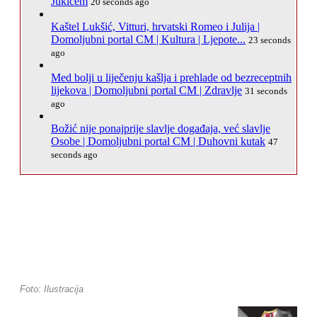
Jukićem
20 seconds ago
Kaštel Lukšić, Vitturi, hrvatski Romeo i Julija |
Domoljubni portal CM | Kultura | Ljepote...
23 seconds
ago
Med bolji u liječenju kašlja i prehlade od bezreceptnih
lijekova | Domoljubni portal CM | Zdravlje
31 seconds
ago
Božić nije ponajprije slavlje događaja, već slavlje
Osobe | Domoljubni portal CM | Duhovni kutak
47
seconds ago
Foto: Ilustracija