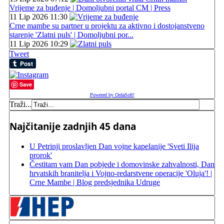
Vrijeme za buđenje | Domoljubni portal CM | Press
11 Lip 2026 11:30
Crne mambe su partner u projektu za aktivno i dostojanstveno
starenje 'Zlatni puls' | Domoljubni por...
11 Lip 2026 10:29
Tweet
Save
Powered by OrdaSoft!
Traži...
Najčitanije zadnjih 45 dana
U Petrinji proslavljen Dan vojne kapelanije 'Sveti Ilija
prorok'
Čestitam vam Dan pobjede i domovinske zahvalnosti, Dan
hrvatskih branitelja i Vojno-redarstvene operacije 'Oluja'! |
Crne Mambe | Blog predsjednika Udruge