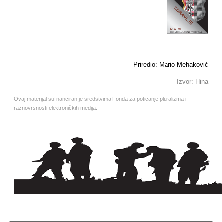
Priredio: Mario Mehaković
Izvor: Hina
Ovaj materijal sufinanciran je sredstvima Fonda za poticanje pluralizma i
raznovrsnosti elektroničkih medija.