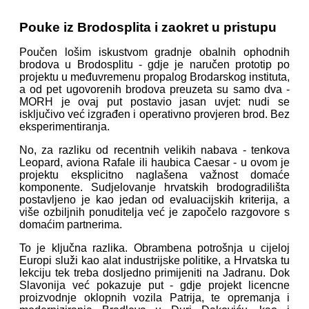
Pouke iz Brodosplita i zaokret u pristupu
Poučen lošim iskustvom gradnje obalnih ophodnih
brodova u Brodosplitu - gdje je naručen prototip po
projektu u međuvremenu propalog Brodarskog instituta,
a od pet ugovorenih brodova preuzeta su samo dva -
MORH je ovaj put postavio jasan uvjet: nudi se
isključivo već izgrađen i operativno provjeren brod. Bez
eksperimentiranja.
No, za razliku od recentnih velikih nabava - tenkova
Leopard, aviona Rafale ili haubica Caesar - u ovom je
projektu eksplicitno naglašena važnost domaće
komponente. Sudjelovanje hrvatskih brodogradilišta
postavljeno je kao jedan od evaluacijskih kriterija, a
više ozbiljnih ponuditelja već je započelo razgovore s
domaćim partnerima.
To je ključna razlika. Obrambena potrošnja u cijeloj
Europi služi kao alat industrijske politike, a Hrvatska tu
lekciju tek treba dosljedno primijeniti na Jadranu. Dok
Slavonija već pokazuje put - gdje projekt licencne
proizvodnje oklopnih vozila Patrija, te opremanja i