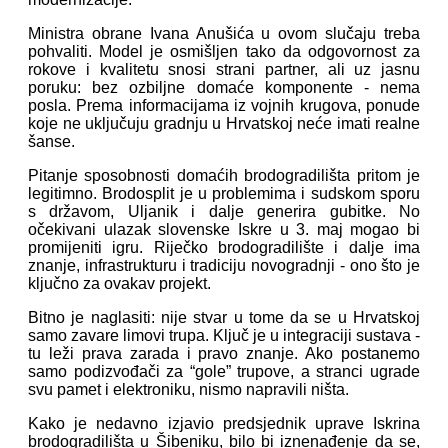
Ministra obrane Ivana Anušića u ovom slučaju treba
pohvaliti. Model je osmišljen tako da odgovornost za
rokove i kvalitetu snosi strani partner, ali uz jasnu
poruku: bez ozbiljne domaće komponente - nema
posla. Prema informacijama iz vojnih krugova, ponude
koje ne uključuju gradnju u Hrvatskoj neće imati realne
šanse.
Pitanje sposobnosti domaćih brodogradilišta pritom je
legitimno. Brodosplit je u problemima i sudskom sporu
s državom, Uljanik i dalje generira gubitke. No
očekivani ulazak slovenske Iskre u 3. maj mogao bi
promijeniti igru. Riječko brodogradilište i dalje ima
znanje, infrastrukturu i tradiciju novogradnji - ono što je
ključno za ovakav projekt.
Bitno je naglasiti: nije stvar u tome da se u Hrvatskoj
samo zavare limovi trupa. Ključ je u integraciji sustava -
tu leži prava zarada i pravo znanje. Ako postanemo
samo podizvođači za “gole” trupove, a stranci ugrade
svu pamet i elektroniku, nismo napravili ništa.
Kako je nedavno izjavio predsjednik uprave Iskrina
brodogradilišta u Šibeniku, bilo bi iznenađenje da se,