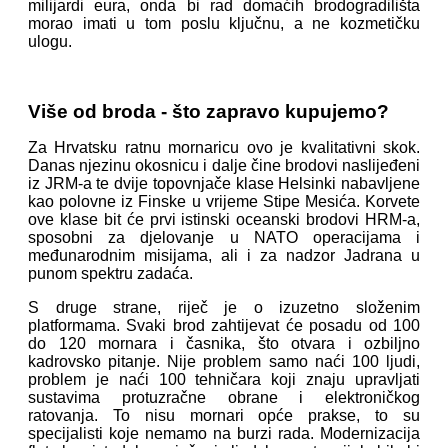
milijardi eura, onda bi rad domaćih brodogradilišta
morao imati u tom poslu ključnu, a ne kozmetičku
ulogu.
Više od broda - što zapravo kupujemo?
Za Hrvatsku ratnu mornaricu ovo je kvalitativni skok.
Danas njezinu okosnicu i dalje čine brodovi naslijeđeni
iz JRM-a te dvije topovnjače klase Helsinki nabavljene
kao polovne iz Finske u vrijeme Stipe Mesića. Korvete
ove klase bit će prvi istinski oceanski brodovi HRM-a,
sposobni za djelovanje u NATO operacijama i
međunarodnim misijama, ali i za nadzor Jadrana u
punom spektru zadaća.
S druge strane, riječ je o izuzetno složenim
platformama. Svaki brod zahtijevat će posadu od 100
do 120 mornara i časnika, što otvara i ozbiljno
kadrovsko pitanje. Nije problem samo naći 100 ljudi,
problem je naći 100 tehničara koji znaju upravljati
sustavima protuzračne obrane i elektroničkog
ratovanja. To nisu mornari opće prakse, to su
specijalisti koje nemamo na burzi rada. Modernizacija