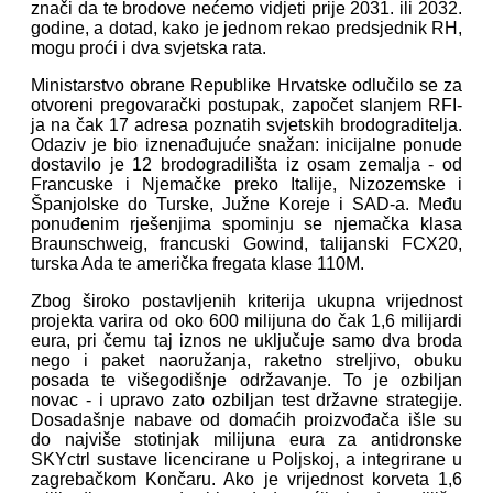
znači da te brodove nećemo vidjeti prije 2031. ili 2032.
godine, a dotad, kako je jednom rekao predsjednik RH,
mogu proći i dva svjetska rata.
Ministarstvo obrane Republike Hrvatske odlučilo se za
otvoreni pregovarački postupak, započet slanjem RFI-
ja na čak 17 adresa poznatih svjetskih brodograditelja.
Odaziv je bio iznenađujuće snažan: inicijalne ponude
dostavilo je 12 brodogradilišta iz osam zemalja - od
Francuske i Njemačke preko Italije, Nizozemske i
Španjolske do Turske, Južne Koreje i SAD-a. Među
ponuđenim rješenjima spominju se njemačka klasa
Braunschweig, francuski Gowind, talijanski FCX20,
turska Ada te američka fregata klase 110M.
Zbog široko postavljenih kriterija ukupna vrijednost
projekta varira od oko 600 milijuna do čak 1,6 milijardi
eura, pri čemu taj iznos ne uključuje samo dva broda
nego i paket naoružanja, raketno streljivo, obuku
posada te višegodišnje održavanje. To je ozbiljan
novac - i upravo zato ozbiljan test državne strategije.
Dosadašnje nabave od domaćih proizvođača išle su
do najviše stotinjak milijuna eura za antidronske
SKYctrl sustave licencirane u Poljskoj, a integrirane u
zagrebačkom Končaru. Ako je vrijednost korveta 1,6