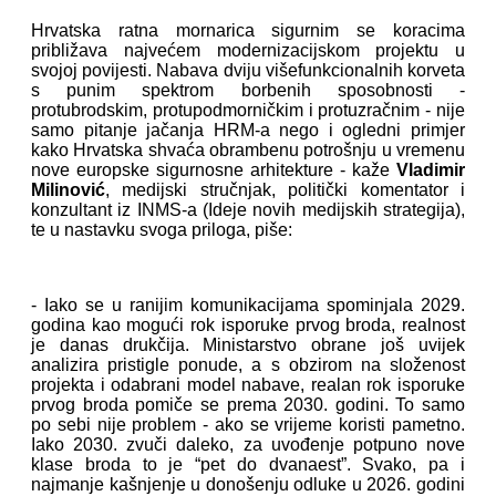
Hrvatska ratna mornarica sigurnim se koracima
približava najvećem modernizacijskom projektu u
svojoj povijesti. Nabava dviju višefunkcionalnih korveta
s punim spektrom borbenih sposobnosti -
protubrodskim, protupodmorničkim i protuzračnim - nije
samo pitanje jačanja HRM-a nego i ogledni primjer
kako Hrvatska shvaća obrambenu potrošnju u vremenu
nove europske sigurnosne arhitekture - kaže
Vladimir
Milinović
, medijski stručnjak, politički komentator i
konzultant iz INMS-a (Ideje novih medijskih strategija),
te u nastavku svoga priloga, piše:
- Iako se u ranijim komunikacijama spominjala 2029.
godina kao mogući rok isporuke prvog broda, realnost
je danas drukčija. Ministarstvo obrane još uvijek
analizira pristigle ponude, a s obzirom na složenost
projekta i odabrani model nabave, realan rok isporuke
prvog broda pomiče se prema 2030. godini. To samo
po sebi nije problem - ako se vrijeme koristi pametno.
Iako 2030. zvuči daleko, za uvođenje potpuno nove
klase broda to je “pet do dvanaest”. Svako, pa i
najmanje kašnjenje u donošenju odluke u 2026. godini