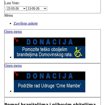
Last Vote:
Menu
Završene ankete
Open menu
Open menu
Pomoć braniteljima i njihovim obiteljima