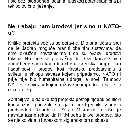
flote bez istodobnog jačanja ljudskog potencijala bila bi
tek polovično rješenje.
Ne trebaju nam brodovi jer smo u NATO-
u?
Kritike projekta već su se pojavile. Dio analitičara tvrdi
da je Jadran moguće braniti obalnim sustavima, da
smo okruženi saveznicima i da su ovakvi brodovi
luksuz. No time se promašuje bit. Ove korvete nisu
zamišljene samo kao obrambena sredstva nego i kao
flagshipovi - brodovi koji Hrvatsku predstavljaju u
svijetu, u sklopu saveza kojem pripadamo. NATO ni
prije nije bio humanitarna udruga, a novi, Trumpov
NATO je savez u kojem države moraju držati korak ili
izići iz njega.
Zanimljivo je da oko tog projekta postoji rijedak politički
konsenzus: podržali su ga i predsjednik Vlade i
predsjednik Republike. Zoran Milanović u više je
navrata jasno rekao da HRM treba takve brodove, što
se rijetko viđa u hrvatskom sigurnosnom diskursu.