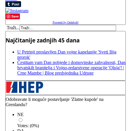
Save
Powered by OrdaSoft!
Traži...
Najčitanije zadnjih 45 dana
U Petrinji proslavljen Dan vojne kapelanije 'Sveti Ilija
prorok'
Čestitam vam Dan pobjede i domovinske zahvalnosti, Dan
hrvatskih branitelja i Vojno-redarstvene operacije 'Oluja'! |
Crne Mambe | Blog predsjednika Udruge
Odobravate li moguće postavljanje 'Zlatne kupole' na
Grenlandu?
NE
Votes:
(
0
%)
DA