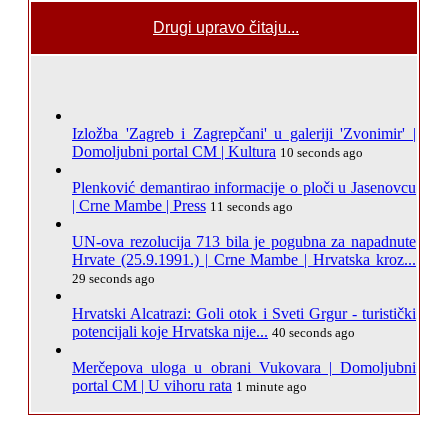
Drugi upravo čitaju...
Izložba 'Zagreb i Zagrepčani' u galeriji 'Zvonimir' |
Domoljubni portal CM | Kultura
10 seconds ago
Plenković demantirao informacije o ploči u Jasenovcu
| Crne Mambe | Press
11 seconds ago
UN-ova rezolucija 713 bila je pogubna za napadnute
Hrvate (25.9.1991.) | Crne Mambe | Hrvatska kroz...
29 seconds ago
Hrvatski Alcatrazi: Goli otok i Sveti Grgur - turistički
potencijali koje Hrvatska nije...
40 seconds ago
Merčepova uloga u obrani Vukovara | Domoljubni
portal CM | U vihoru rata
1 minute ago