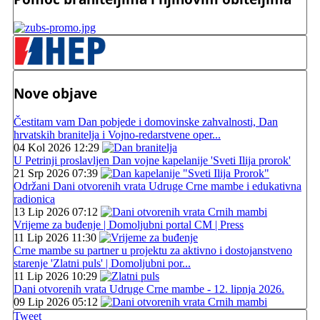
Nove objave
Čestitam vam Dan pobjede i domovinske zahvalnosti, Dan
hrvatskih branitelja i Vojno-redarstvene oper...
04 Kol 2026 12:29
U Petrinji proslavljen Dan vojne kapelanije 'Sveti Ilija prorok'
21 Srp 2026 07:39
Održani Dani otvorenih vrata Udruge Crne mambe i edukativna
radionica
13 Lip 2026 07:12
Vrijeme za buđenje | Domoljubni portal CM | Press
11 Lip 2026 11:30
Crne mambe su partner u projektu za aktivno i dostojanstveno
starenje 'Zlatni puls' | Domoljubni por...
11 Lip 2026 10:29
Dani otvorenih vrata Udruge Crne mambe - 12. lipnja 2026.
09 Lip 2026 05:12
Tweet