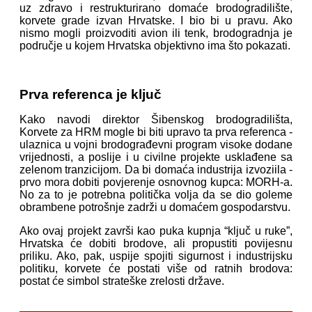
uz zdravo i restrukturirano domaće brodogradilište,
korvete grade izvan Hrvatske. I bio bi u pravu. Ako
nismo mogli proizvoditi avion ili tenk, brodogradnja je
područje u kojem Hrvatska objektivno ima što pokazati.
Prva referenca je ključ
Kako navodi direktor Šibenskog brodogradilišta,
Korvete za HRM mogle bi biti upravo ta prva referenca -
ulaznica u vojni brodograđevni program visoke dodane
vrijednosti, a poslije i u civilne projekte usklađene sa
zelenom tranzicijom. Da bi domaća industrija izvoziila -
prvo mora dobiti povjerenje osnovnog kupca: MORH-a.
No za to je potrebna politička volja da se dio goleme
obrambene potrošnje zadrži u domaćem gospodarstvu.
Ako ovaj projekt završi kao puka kupnja “ključ u ruke”,
Hrvatska će dobiti brodove, ali propustiti povijesnu
priliku. Ako, pak, uspije spojiti sigurnost i industrijsku
politiku, korvete će postati više od ratnih brodova:
postat će simbol strateške zrelosti države.