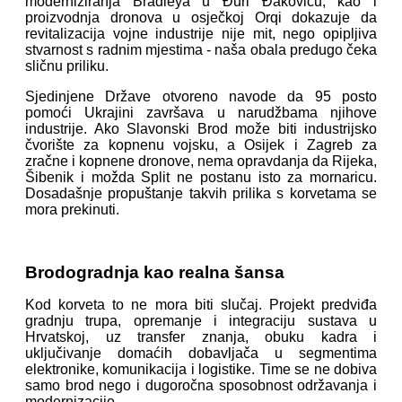
moderniziranja Bradleya u Đuri Đakoviću, kao i
proizvodnja dronova u osječkoj Orqi dokazuje da
revitalizacija vojne industrije nije mit, nego opipljiva
stvarnost s radnim mjestima - naša obala predugo čeka
sličnu priliku.
Sjedinjene Države otvoreno navode da 95 posto
pomoći Ukrajini završava u narudžbama njihove
industrije. Ako Slavonski Brod može biti industrijsko
čvorište za kopnenu vojsku, a Osijek i Zagreb za
zračne i kopnene dronove, nema opravdanja da Rijeka,
Šibenik i možda Split ne postanu isto za mornaricu.
Dosadašnje propuštanje takvih prilika s korvetama se
mora prekinuti.
Brodogradnja kao realna šansa
Kod korveta to ne mora biti slučaj. Projekt predviđa
gradnju trupa, opremanje i integraciju sustava u
Hrvatskoj, uz transfer znanja, obuku kadra i
uključivanje domaćih dobavljača u segmentima
elektronike, komunikacija i logistike. Time se ne dobiva
samo brod nego i dugoročna sposobnost održavanja i
modernizacije.