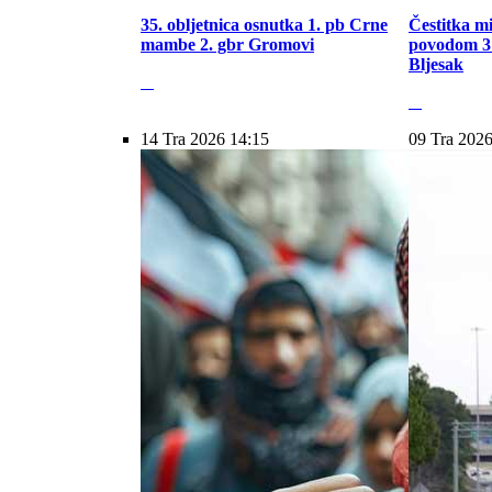
35. obljetnica osnutka 1. pb Crne
Čestitka m
mambe 2. gbr Gromovi
povodom 31
Bljesak
14 Tra 2026 14:15
09 Tra 2026