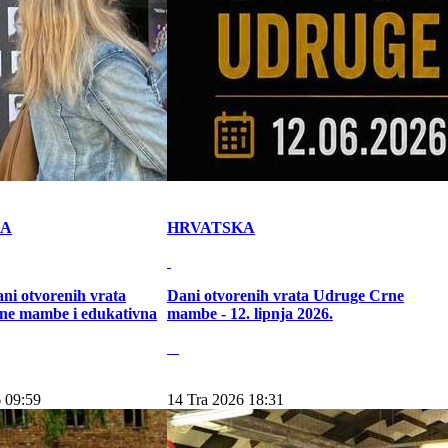
KA
HRVATSKA
ni otvorenih vrata
Dani otvorenih vrata Udruge Crne
ne mambe i edukativna
mambe - 12. lipnja 2026.
 09:59
14 Tra 2026 18:31