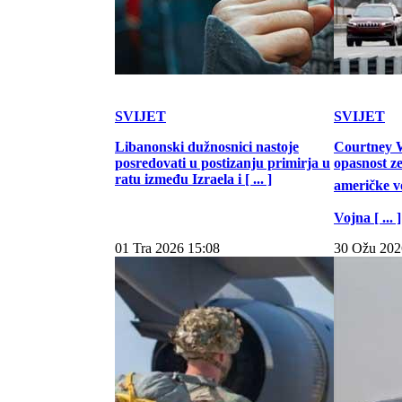
SVIJET
SVIJET
Libanonski dužnosnici nastoje
Courtney W
posredovati u postizanju primirja u
opasnost z
ratu između Izraela i [ ... ]
američke vo
Vojna [ ... ]
01 Tra 2026 15:08
30 Ožu 202