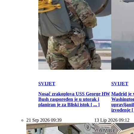
SVIJET
SVIJET
Nosač zrakoplova USS George HW
Madrid je 
Bush raspoređen je u utorak i
Washington
planiran je za Bliski istok [ ... ]
upravljani
izvođenje [ .
21 Srp 2026 09:39
13 Lip 2026 09:12