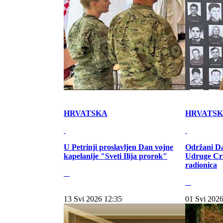
HRVATSKA
HRVATS
U Petrinji proslavljen Dan vojne
Održani Da
kapelanije "Sveti Ilija prorok"
Udruge Cr
radionica
13 Svi 2026 12:35
01 Svi 2026