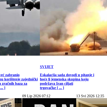
SVIJET
već zabranio
Eskalacija sada dovodi u pitanje i
u korištenje zajednički
hoće li jemenska skupina koju
h zračnih baza za
podržava Iran ciljati
.. ]
trgovačke [ ... ]
09 Lip 2026 07:12
13 Svi 2026 12:35