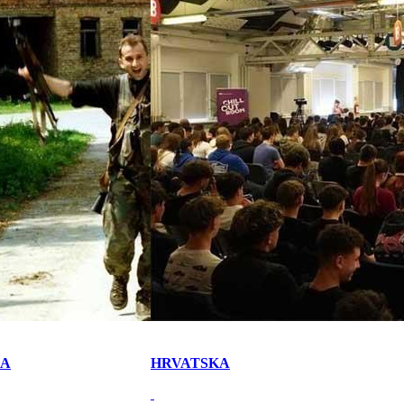
KA
HRVATSKA