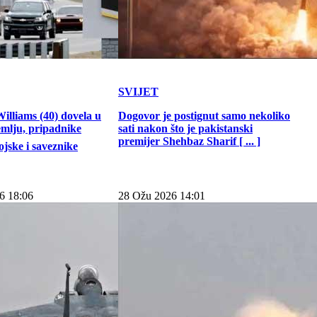
SVIJET
illiams (40) dovela u
Dogovor je postignut samo nekoliko
emlju, pripadnike
sati nakon što je pakistanski
premijer Shehbaz Sharif [ ... ]
jske i saveznike
6 18:06
28 Ožu 2026 14:01