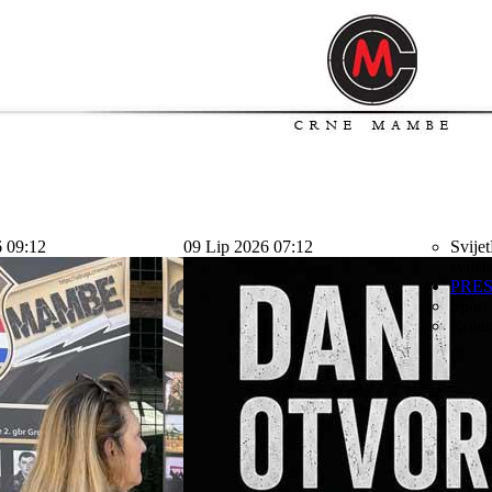
6 09:12
09 Lip 2026 07:12
Svijet
svijet
PRE
Sport
Kolu