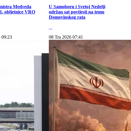
inistra Medveda
U Samoboru i Svetoj Nedelji
. obljetnice VRO
održan sat povijesti na temu
Domovinskog rata
 09:23
08 Tra 2026 07:41