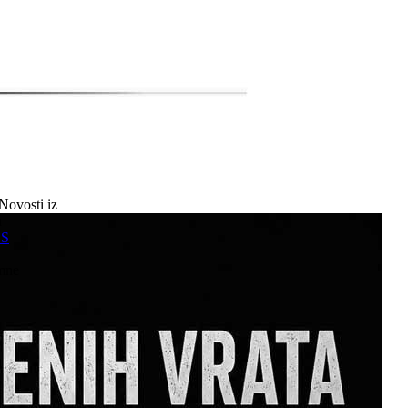
Novosti iz
a
SS
mne