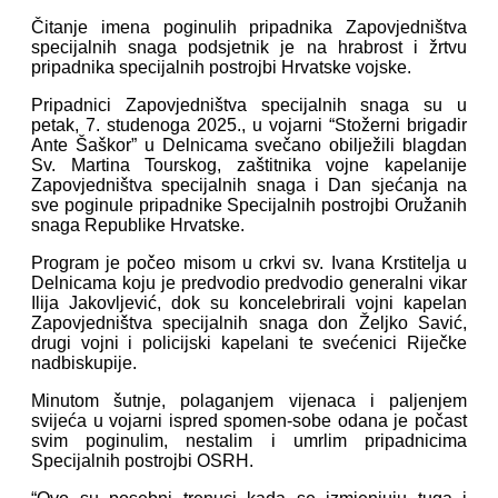
Čitanje imena poginulih pripadnika Zapovjedništva
specijalnih snaga podsjetnik je na hrabrost i žrtvu
pripadnika specijalnih postrojbi Hrvatske vojske.
Pripadnici Zapovjedništva specijalnih snaga su u
petak, 7. studenoga 2025., u vojarni “Stožerni brigadir
Ante Šaškor” u Delnicama svečano obilježili blagdan
Sv. Martina Tourskog, zaštitnika vojne kapelanije
Zapovjedništva specijalnih snaga i Dan sjećanja na
sve poginule pripadnike Specijalnih postrojbi Oružanih
snaga Republike Hrvatske.
Program je počeo misom u crkvi sv. Ivana Krstitelja u
Delnicama koju je predvodio predvodio generalni vikar
Ilija Jakovljević, dok su koncelebrirali vojni kapelan
Zapovjedništva specijalnih snaga don Željko Savić,
drugi vojni i policijski kapelani te svećenici Riječke
nadbiskupije.
Minutom šutnje, polaganjem vijenaca i paljenjem
svijeća u vojarni ispred spomen-sobe odana je počast
svim poginulim, nestalim i umrlim pripadnicima
Specijalnih postrojbi OSRH.