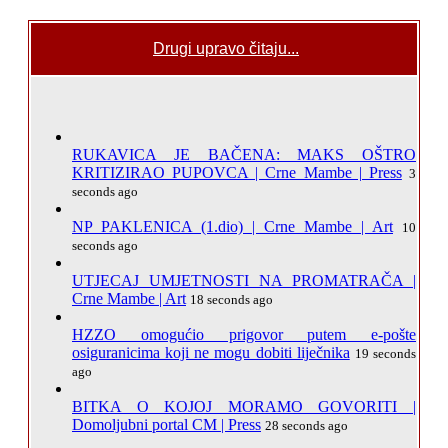
Drugi upravo čitaju...
RUKAVICA JE BAČENA: MAKS OŠTRO
KRITIZIRAO PUPOVCA | Crne Mambe | Press
3
seconds ago
NP PAKLENICA (1.dio) | Crne Mambe | Art
10
seconds ago
UTJECAJ UMJETNOSTI NA PROMATRAČA |
Crne Mambe | Art
18 seconds ago
HZZO omogućio prigovor putem e-pošte
osiguranicima koji ne mogu dobiti liječnika
19 seconds
ago
BITKA O KOJOJ MORAMO GOVORITI |
Domoljubni portal CM | Press
28 seconds ago