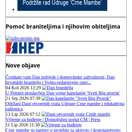
Pomoć braniteljima i njihovim obiteljima
Nove objave
Čestitam vam Dan pobjede i domovinske zahvalnosti, Dan
hrvatskih branitelja i Vojno-redarstvene oper...
04 Kol 2026 12:29
U Petrinji proslavljen Dan vojne kapelanije 'Sveti Ilija prorok'
21 Srp 2026 07:39
Održani Dani otvorenih vrata Udruge Crne mambe i edukativna
radionica
13 Lip 2026 07:12
Vrijeme za buđenje | Domoljubni portal CM | Press
11 Lip 2026 11:30
Crne mambe su partner u projektu za aktivno i dostojanstveno