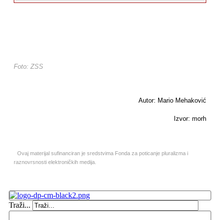
Foto: ZSS
Autor: Mario Mehaković
Izvor: morh
Ovaj materijal sufinanciran je sredstvima Fonda za poticanje pluralizma i
raznovrsnosti elektroničkih medija.
Traži...