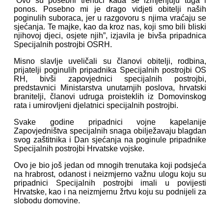
“Ovo su posebni trenuci kada se izmjenjuju tuga i
ponos. Posebno mi je drago vidjeti obitelji naših
poginulih suboraca, jer u razgovoru s njima vraćaju se
sjećanja. Te majke, kao da kroz nas, koji smo bili bliski
njihovoj djeci, osjete njih”, izjavila je bivša pripadnica
Specijalnih postrojbi OSRH.
Misno slavlje uveličali su članovi obitelji, rodbina,
prijatelji poginulih pripadnika Specijalnih postrojbi OS
RH, bivši zapovjednici specijalnih postrojbi,
predstavnici Ministarstva unutarnjih poslova, hrvatski
branitelji, članovi udruga proisteklih iz Domovinskog
rata i umirovljeni djelatnici specijalnih postrojbi.
Svake godine pripadnici vojne kapelanije
Zapovjedništva specijalnih snaga obilježavaju blagdan
svog zaštitnika i Dan sjećanja na poginule pripadnike
Specijalnih postrojbi Hrvatske vojske.
Ovo je bio još jedan od mnogih trenutaka koji podsjeća
na hrabrost, odanost i neizmjerno važnu ulogu koju su
pripadnici Specijalnih postrojbi imali u povijesti
Hrvatske, kao i na neizmjernu žrtvu koju su podnijeli za
slobodu domovine.