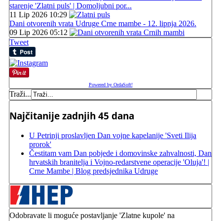
starenje 'Zlatni puls' | Domoljubni por...
11 Lip 2026 10:29
Dani otvorenih vrata Udruge Crne mambe - 12. lipnja 2026.
09 Lip 2026 05:12
Tweet
Powered by OrdaSoft!
Traži...
Najčitanije zadnjih 45 dana
U Petrinji proslavljen Dan vojne kapelanije 'Sveti Ilija
prorok'
Čestitam vam Dan pobjede i domovinske zahvalnosti, Dan
hrvatskih branitelja i Vojno-redarstvene operacije 'Oluja'! |
Crne Mambe | Blog predsjednika Udruge
Odobravate li moguće postavljanje 'Zlatne kupole' na