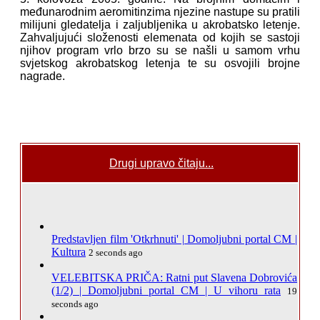
međunarodnim aeromitinzima njezine nastupe su pratili
milijuni gledatelja i zaljubljenika u akrobatsko letenje.
Zahvaljujući složenosti elemenata od kojih se sastoji
njihov program vrlo brzo su se našli u samom vrhu
svjetskog akrobatskog letenja te su osvojili brojne
nagrade.
Drugi upravo čitaju...
Predstavljen film 'Otkrhnuti' | Domoljubni portal CM |
Kultura
2 seconds ago
VELEBITSKA PRIČA: Ratni put Slavena Dobrovića
(1/2) | Domoljubni portal CM | U vihoru rata
19
seconds ago