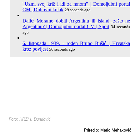
"Uzmi svoj križ i idi za mnom" | Domoljubni portal
CM | Duhovni kutak
29 seconds ago
Dalić: Moramo dobiti Argentinu ili Island, zašto ne
Argentinu? | Domoljubni portal CM | Sport
34 seconds
ago
6. listopada 1939. - rođen Bruno Bušić | Hrvatska
kroz povijest
56 seconds ago
Foto: HRZ/ I. Dundović
Priredio: Mario Mehaković