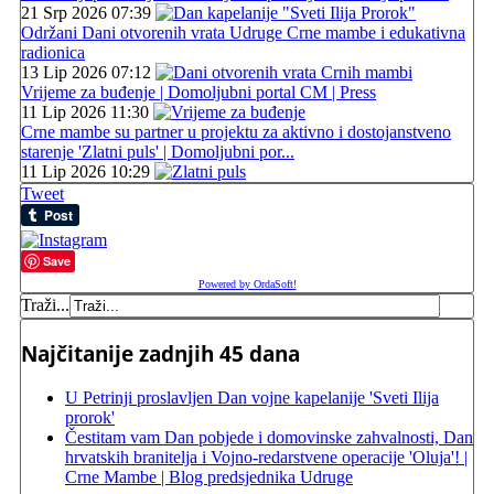
21 Srp 2026 07:39
Održani Dani otvorenih vrata Udruge Crne mambe i edukativna
radionica
13 Lip 2026 07:12
Vrijeme za buđenje | Domoljubni portal CM | Press
11 Lip 2026 11:30
Crne mambe su partner u projektu za aktivno i dostojanstveno
starenje 'Zlatni puls' | Domoljubni por...
11 Lip 2026 10:29
Tweet
Save
Powered by OrdaSoft!
Traži...
Najčitanije zadnjih 45 dana
U Petrinji proslavljen Dan vojne kapelanije 'Sveti Ilija
prorok'
Čestitam vam Dan pobjede i domovinske zahvalnosti, Dan
hrvatskih branitelja i Vojno-redarstvene operacije 'Oluja'! |
Crne Mambe | Blog predsjednika Udruge