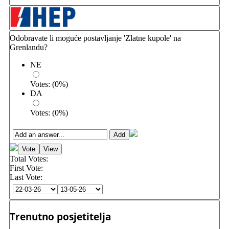
Odobravate li moguće postavljanje 'Zlatne kupole' na
Grenlandu?
NE
Votes:
(
0
%)
DA
Votes:
(
0
%)
Total Votes:
First Vote:
Last Vote:
Trenutno posjetitelja