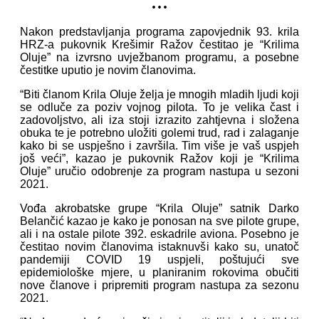
...
Nakon predstavljanja programa zapovjednik 93. krila
HRZ-a pukovnik Krešimir Ražov čestitao je “Krilima
Oluje” na izvrsno uvježbanom programu, a posebne
čestitke uputio je novim članovima.
“Biti članom Krila Oluje želja je mnogih mladih ljudi koji
se odluče za poziv vojnog pilota. To je velika čast i
zadovoljstvo, ali iza stoji izrazito zahtjevna i složena
obuka te je potrebno uložiti golemi trud, rad i zalaganje
kako bi se uspješno i završila. Tim više je vaš uspjeh
još veći”, kazao je pukovnik Ražov koji je “Krilima
Oluje” uručio odobrenje za program nastupa u sezoni
2021.
Vođa akrobatske grupe “Krila Oluje” satnik Darko
Belančić kazao je kako je ponosan na sve pilote grupe,
ali i na ostale pilote 392. eskadrile aviona. Posebno je
čestitao novim članovima istaknuvši kako su, unatoč
pandemiji COVID 19 uspjeli, poštujući sve
epidemiološke mjere, u planiranim rokovima obučiti
nove članove i pripremiti program nastupa za sezonu
2021.