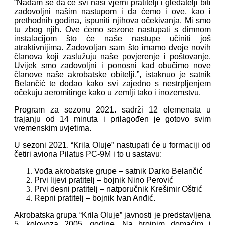
“Nadam se da će svi naši vjerni pratitelji i gledatelji biti
zadovoljni našim nastupom i da ćemo i ove, kao i
prethodnih godina, ispuniti njihova očekivanja. Mi smo
tu zbog njih. Ove ćemo sezone nastupati s dimnom
instalacijom što će naše nastupe učiniti još
atraktivnijima. Zadovoljan sam što imamo dvoje novih
članova koji zaslužuju naše povjerenje i poštovanje.
Uvijek smo zadovoljni i ponosni kad obučimo nove
članove naše akrobatske obitelji.”, istaknuo je satnik
Belančić te dodao kako svi zajedno s nestrpljenjem
očekuju aeromitinge kako u zemlji tako i inozemstvu.
Program za sezonu 2021. sadrži 12 elemenata u
trajanju od 14 minuta i prilagođen je gotovo svim
vremenskim uvjetima.
U sezoni 2021. “Krila Oluje” nastupati će u formaciji od
četiri aviona Pilatus PC-9M i to u sastavu:
Vođa akrobatske grupe – satnik Darko Belančić
Prvi lijevi pratitelj – bojnik Nino Perović
Prvi desni pratitelj – natporučnik Krešimir Oštrić
Repni pratitelj – bojnik Ivan Anđić.
Akrobatska grupa “Krila Oluje” javnosti je predstavljena
5. kolovoza 2005. godine. Na brojnim domaćim i