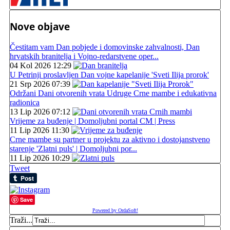
Nove objave
Čestitam vam Dan pobjede i domovinske zahvalnosti, Dan
hrvatskih branitelja i Vojno-redarstvene oper...
04 Kol 2026 12:29
U Petrinji proslavljen Dan vojne kapelanije 'Sveti Ilija prorok'
21 Srp 2026 07:39
Održani Dani otvorenih vrata Udruge Crne mambe i edukativna
radionica
13 Lip 2026 07:12
Vrijeme za buđenje | Domoljubni portal CM | Press
11 Lip 2026 11:30
Crne mambe su partner u projektu za aktivno i dostojanstveno
starenje 'Zlatni puls' | Domoljubni por...
11 Lip 2026 10:29
Tweet
Save
Powered by OrdaSoft!
Traži...