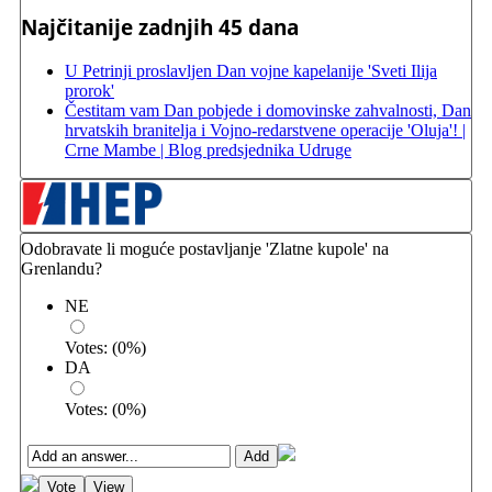
Najčitanije zadnjih 45 dana
U Petrinji proslavljen Dan vojne kapelanije 'Sveti Ilija
prorok'
Čestitam vam Dan pobjede i domovinske zahvalnosti, Dan
hrvatskih branitelja i Vojno-redarstvene operacije 'Oluja'! |
Crne Mambe | Blog predsjednika Udruge
Odobravate li moguće postavljanje 'Zlatne kupole' na
Grenlandu?
NE
Votes:
(
0
%)
DA
Votes:
(
0
%)