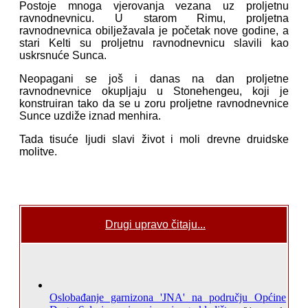
Postoje mnoga vjerovanja vezana uz proljetnu
ravnodnevnicu. U starom Rimu, proljetna
ravnodnevnica obilježavala je početak nove godine, a
stari Kelti su proljetnu ravnodnevnicu slavili kao
uskrsnuće Sunca.
Neopagani se još i danas na dan proljetne
ravnodnevnice okupljaju u Stonehengeu, koji je
konstruiran tako da se u zoru proljetne ravnodnevnice
Sunce uzdiže iznad menhira.
Tada tisuće ljudi slavi život i moli drevne druidske
molitve.
Drugi upravo čitaju...
Oslobađanje garnizona 'JNA' na području Općine