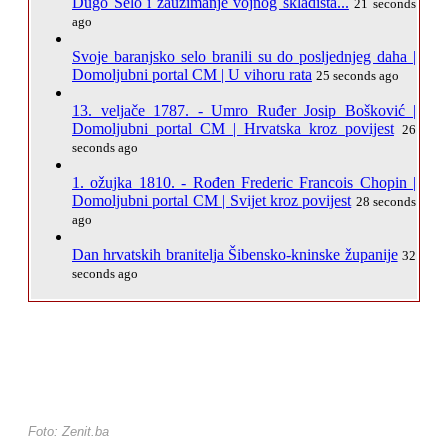
Dugo Selo i zauzimanje vojnog skladišta...
21 seconds
ago
Svoje baranjsko selo branili su do posljednjeg daha |
Domoljubni portal CM | U vihoru rata
25 seconds ago
13. veljače 1787. - Umro Ruđer Josip Bošković |
Domoljubni portal CM | Hrvatska kroz povijest
26
seconds ago
1. ožujka 1810. - Rođen Frederic Francois Chopin |
Domoljubni portal CM | Svijet kroz povijest
28 seconds
ago
Dan hrvatskih branitelja Šibensko-kninske županije
32
seconds ago
Foto: Zenit.ba