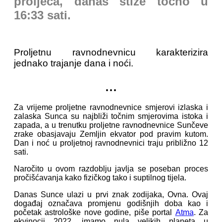
proljeća, danas stiže točno u
16:33 sati.
Proljetnu ravnodnevnicu karakterizira
jednako trajanje dana i noći.
...
Za vrijeme proljetne ravnodnevnice smjerovi izlaska i
zalaska Sunca su najbliži točnim smjerovima istoka i
zapada, a u trenutku proljetne ravnodnevnice Sunčeve
zrake obasjavaju Zemljin ekvator pod pravim kutom.
Dan i noć u proljetnoj ravnodnevnici traju približno 12
sati.
Naročito u ovom razdoblju javlja se poseban proces
pročišćavanja kako fizičkog tako i suptilnog tijela.
Danas Sunce ulazi u prvi znak zodijaka, Ovna. Ovaj
događaj označava promjenu godišnjih doba kao i
početak astrološke nove godine, piše portal
Atma
. Za
ekvinocij 2022. imamo nula velikih planeta u