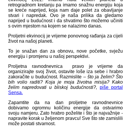
retrogradnom kretanju pa imamo snažnu energiju koja
se kreće naprijed, koja nam daje polet za obavljanje
stvari i napredak. Ovo je naša prilika da gledamo
naprijed u budućnost i da shvatimo što možemo učiniti
s ovim mjestom na kojem se nalazimo danas.
Proljetni ekvinocij je vrijeme ponovnog rađanja za cijeli
život na našoj planeti.
To je snažan dan za obnovu, nove početke, svježu
energiju i promjenu u našoj perspektivi.
Proljetna ravnodnevnica pravo je vrijeme da
organizirajte svoj život, ostavite loše iza sebe i hrabro
zakoračite u budućnost. Razmislite –
što ja želim? Što
bih volio raditi? Koja je moja životna misija?
Kako
želim napredovati u bliskoj budućnosti?,
piše portal
Sensa.
Zapamtite da na dan proljetne ravnodnevnice
dobivamo ogromnu količinu energije da ostvarimo
svoju namjeru. Zato hrabro poželite i što je najvažnije -
napravite korak u željenom pravcu! Sve što ste zamislili
može postati stvarnost.