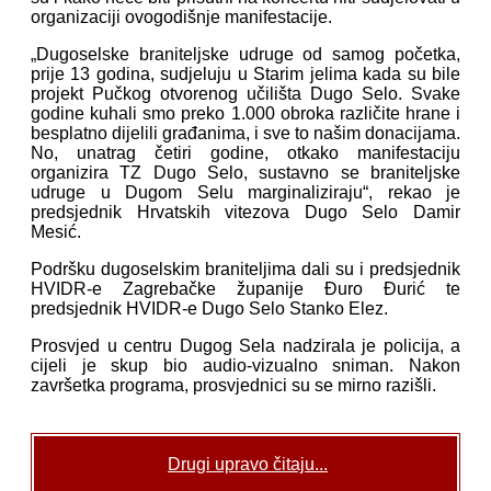
organizaciji ovogodišnje manifestacije.
„Dugoselske braniteljske udruge od samog početka,
prije 13 godina, sudjeluju u Starim jelima kada su bile
projekt Pučkog otvorenog učilišta Dugo Selo. Svake
godine kuhali smo preko 1.000 obroka različite hrane i
besplatno dijelili građanima, i sve to našim donacijama.
No, unatrag četiri godine, otkako manifestaciju
organizira TZ Dugo Selo, sustavno se braniteljske
udruge u Dugom Selu marginaliziraju“, rekao je
predsjednik Hrvatskih vitezova Dugo Selo Damir
Mesić.
Podršku dugoselskim braniteljima dali su i predsjednik
HVIDR-e Zagrebačke županije Đuro Đurić te
predsjednik HVIDR-e Dugo Selo Stanko Elez.
Prosvjed u centru Dugog Sela nadzirala je policija, a
cijeli je skup bio audio-vizualno sniman. Nakon
završetka programa, prosvjednici su se mirno razišli.
Drugi upravo čitaju...