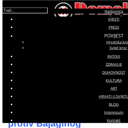
Traži...
Naslovnica
VIJESTI
PRESS
Molimo ocijenite
POVIJEST
Hrvatska kro
DPCM
Svijet kroz
Srijeda, 17 Rujan 2025 18:08
Hitovi: 618
RATOVI
ZDRAVLJE
DUHOVNOST
PRESS
KULTURA
ART
HRVATI U SVIJET
Prosvjed dugoselskih
BLOG
braniteljskih udruga
Impressum
Kontakt
protiv Bajaginog