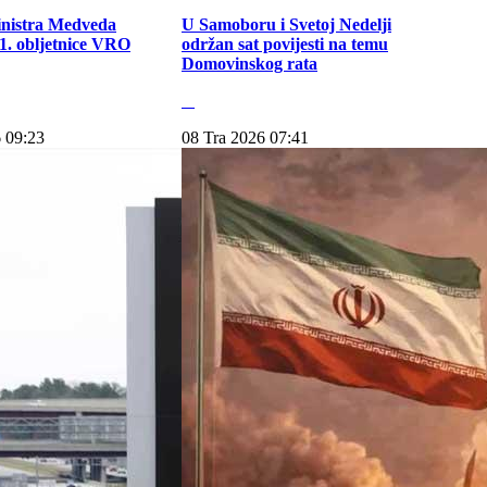
inistra Medveda
U Samoboru i Svetoj Nedelji
. obljetnice VRO
održan sat povijesti na temu
Domovinskog rata
 09:23
08 Tra 2026 07:41