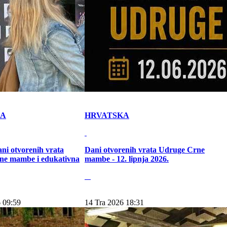
KA
HRVATSKA
ni otvorenih vrata
Dani otvorenih vrata Udruge Crne
ne mambe i edukativna
mambe - 12. lipnja 2026.
 09:59
14 Tra 2026 18:31