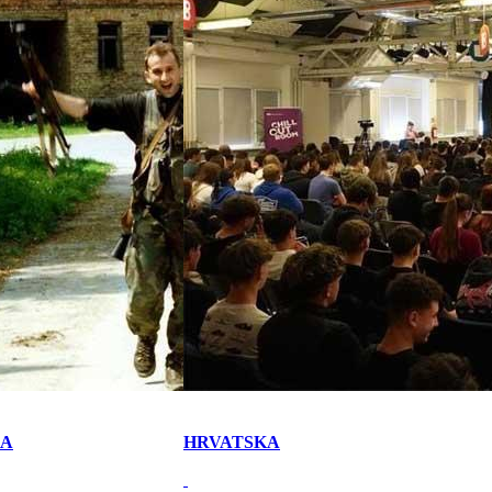
KA
HRVATSKA