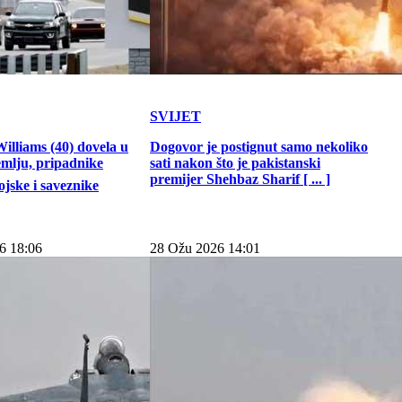
SVIJET
illiams (40) dovela u
Dogovor je postignut samo nekoliko
emlju, pripadnike
sati nakon što je pakistanski
premijer Shehbaz Sharif [ ... ]
jske i saveznike
6 18:06
28 Ožu 2026 14:01