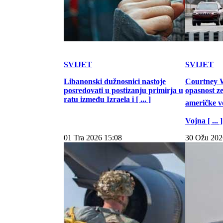
SVIJET
SVIJET
Libanonski dužnosnici nastoje
Courtney W
posredovati u postizanju primirja u
opasnost z
ratu između Izraela i [ ... ]
američke vo
Vojna [ ... ]
01 Tra 2026 15:08
30 Ožu 202