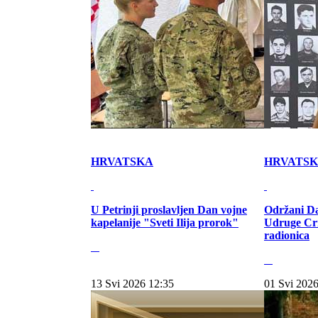
HRVATSKA
HRVATS
U Petrinji proslavljen Dan vojne
Održani Da
kapelanije "Sveti Ilija prorok"
Udruge Cr
radionica
13 Svi 2026 12:35
01 Svi 2026