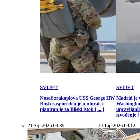
SVIJET
SVIJET
Nosač zrakoplova USS George HW
Madrid je 
Bush raspoređen je u utorak i
Washington
planiran je za Bliski istok [ ... ]
upravljani
izvođenje [ .
21 Srp 2026 09:39
13 Lip 2026 09:12