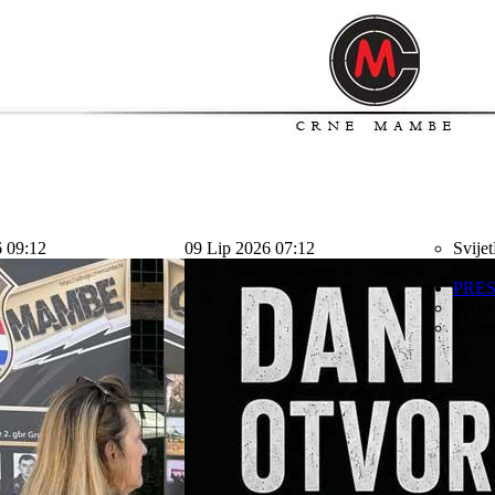
6 09:12
09 Lip 2026 07:12
Svijet
svijet
PRE
Sport
Kolu