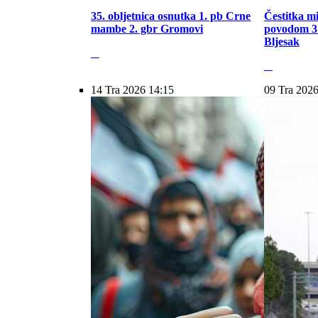
35. obljetnica osnutka 1. pb Crne
Čestitka m
mambe 2. gbr Gromovi
povodom 31
Bljesak
14 Tra 2026 14:15
09 Tra 2026