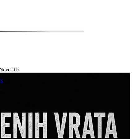
Novosti iz
a
SS
mne