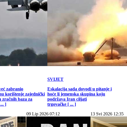
SVIJET
već zabranio
Eskalacija sada dovodi u pitanje i
u korištenje zajednički
hoće li jemenska skupina koju
h zračnih baza za
podržava Iran ciljati
.. ]
trgovačke [ ... ]
09 Lip 2026 07:12
13 Svi 2026 12:35