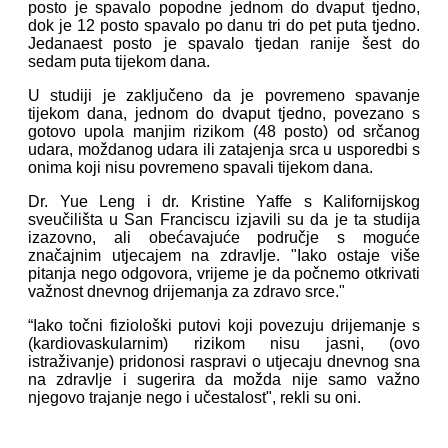
posto je spavalo popodne jednom do dvaput tjedno,
dok je 12 posto spavalo po danu tri do pet puta tjedno.
Jedanaest posto je spavalo tjedan ranije šest do
sedam puta tijekom dana.
U studiji je zaključeno da je povremeno spavanje
tijekom dana, jednom do dvaput tjedno, povezano s
gotovo upola manjim rizikom (48 posto) od srčanog
udara, moždanog udara ili zatajenja srca u usporedbi s
onima koji nisu povremeno spavali tijekom dana.
Dr. Yue Leng i dr. Kristine Yaffe s Kalifornijskog
sveučilišta u San Franciscu izjavili su da je ta studija
izazovno, ali obećavajuće područje s moguće
značajnim utjecajem na zdravlje. "Iako ostaje više
pitanja nego odgovora, vrijeme je da počnemo otkrivati
važnost dnevnog drijemanja za zdravo srce."
“Iako točni fiziološki putovi koji povezuju drijemanje s
(kardiovaskularnim) rizikom nisu jasni, (ovo
istraživanje) pridonosi raspravi o utjecaju dnevnog sna
na zdravlje i sugerira da možda nije samo važno
njegovo trajanje nego i učestalost", rekli su oni.