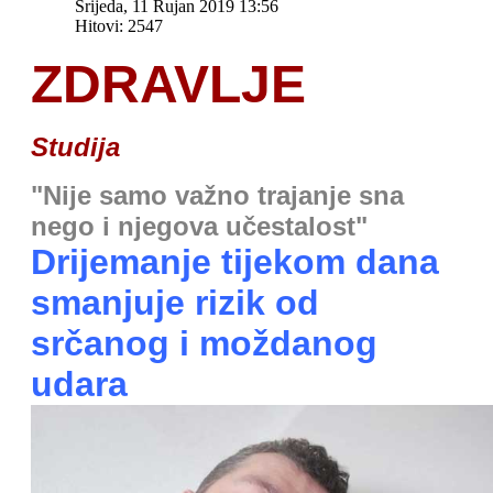
Srijeda, 11 Rujan 2019 13:56
Hitovi: 2547
ZDRAVLJE
Studija
"N
ije samo važno trajanje sna
nego i njegova učestalost
"
Drijemanje tijekom dana
smanjuje rizik od
srčanog i moždanog
udara