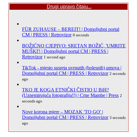
Drugi upravo čitaju...
FÜR ZUHAUSE – BEREIT! | Domoljubni portal
CM | PRESS | Retrovizor
0 seconds
BOŽIĆNO CJEPIVO: SRETAN BOŽIĆ, 'UMRITE
MUŠKI'! | Domoljubni portal CM | PRESS |
Retrovizor
1 second ago
TikTok - mjesto susreta uvrnutih (bolesnih) umova |
Domoljubni portal CM | PRESS | Retrovizor
2 seconds
ago
TKO JE KOGA ETNIČKI ČISTIO U BiH?
(Uznemirujuća fotografija!!) | Crne Mambe | Press
2
seconds ago
Nove korona mjere – MOZAK 'TO GO' |
Domoljubni portal CM | PRESS | Retrovizor
3 seconds
ago