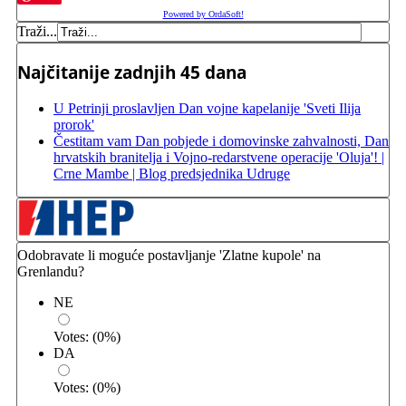
Powered by OrdaSoft!
Traži...
Najčitanije zadnjih 45 dana
U Petrinji proslavljen Dan vojne kapelanije 'Sveti Ilija
prorok'
Čestitam vam Dan pobjede i domovinske zahvalnosti, Dan
hrvatskih branitelja i Vojno-redarstvene operacije 'Oluja'! |
Crne Mambe | Blog predsjednika Udruge
Odobravate li moguće postavljanje 'Zlatne kupole' na
Grenlandu?
NE
Votes:
(
0
%)
DA
Votes:
(
0
%)