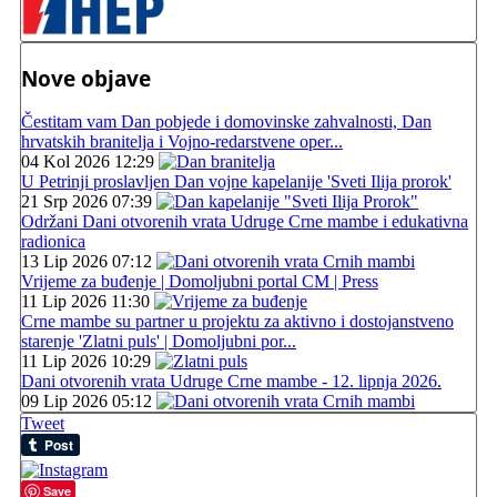
Nove objave
Čestitam vam Dan pobjede i domovinske zahvalnosti, Dan
hrvatskih branitelja i Vojno-redarstvene oper...
04 Kol 2026 12:29
U Petrinji proslavljen Dan vojne kapelanije 'Sveti Ilija prorok'
21 Srp 2026 07:39
Održani Dani otvorenih vrata Udruge Crne mambe i edukativna
radionica
13 Lip 2026 07:12
Vrijeme za buđenje | Domoljubni portal CM | Press
11 Lip 2026 11:30
Crne mambe su partner u projektu za aktivno i dostojanstveno
starenje 'Zlatni puls' | Domoljubni por...
11 Lip 2026 10:29
Dani otvorenih vrata Udruge Crne mambe - 12. lipnja 2026.
09 Lip 2026 05:12
Tweet
Save