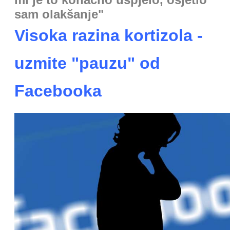
sam olakšanje"
Visoka razina kortizola -
uzmite "pauzu" od
Facebooka