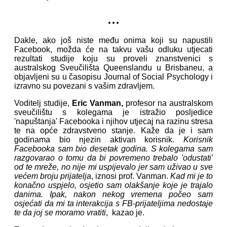
...
Dakle, ako još niste među onima koji su napustili
Facebook, možda će na takvu vašu odluku utjecati
rezultati studije koju su proveli znanstvenici s
australskog Sveučilišta Queenslandu u Brisbaneu, a
objavljeni su u časopisu Journal of Social Psychology i
izravno su povezani s vašim zdravljem.
Voditelj studije,
Eric Vanman,
profesor na australskom
sveučilištu s kolegama je istražio posljedice
'napuštanja' Facebooka i njihov utjecaj na razinu stresa
te na opće zdravstveno stanje. Kaže da je i sam
godinama bio njezin aktivan korisnik.
Korisnik
Facebooka sam bio desetak godina. S kolegama sam
razgovarao o tomu da bi povremeno trebalo 'odustati'
od te mreže, no nije mi uspijevalo jer sam uživao u sve
većem broju prijatelja
, iznosi prof. Vanman.
Kad mi je to
konačno uspjelo, osjetio sam olakšanje koje je trajalo
danima. Ipak, nakon nekog vremena počeo sam
osjećati da mi ta interakcija s FB-prijateljima nedostaje
te da joj se moramo vratiti
, kazao je.