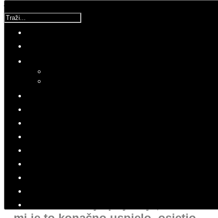
Traži...
Korisnička ocjena:
5
/
5
Molimo ocijenite
UCM
Utorak, 10 Travanj 2018 09:21
Hitovi: 3179
ZDRAVLJE
UCM
"Nije mi uspijevalo odustati od
društvene mreže jer sam uživao u
sve većem broju prijatelja, a kad
mi je to konačno uspjelo, osjetio