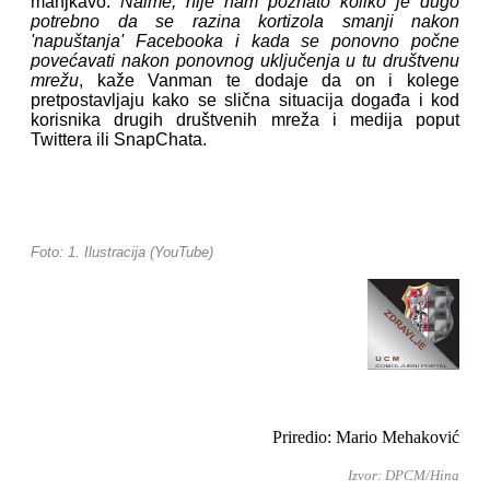
manjkavo.
Naime, nije nam poznato koliko je dugo
potrebno da se razina kortizola smanji nakon
'napuštanja' Facebooka i kada se ponovno počne
povećavati nakon ponovnog uključenja u tu društvenu
mrežu
, kaže Vanman te dodaje da on i kolege
pretpostavljaju kako se slična situacija događa i kod
korisnika drugih društvenih mreža i medija poput
Twittera ili SnapChata.
Foto: 1. Ilustracija (YouTube)
Priredio: Mario Mehaković
Izvor: DPCM/Hina