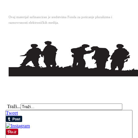
Ovaj materijal sufinanciran je sredstvima Fonda za poticanje pluralizma i
raznovrsnosti elektroničkih medija.
Traži...
Tweet