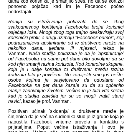
dana kod korisnika je smanjilo stres, no da se kortizol
ponovno pojačao kad im je Facebook počeo
nedostajati.
Ranija su istraživanja pokazala da se zbog
svakodnevnog korištenja Facebooka brojni korisnici
osjećaju loše. Mnogi zbog toga trajno deaktiviraju svoj
korisnički profil, a drugi uzimaju "Facebook odmor", koji
podrazumijeva apstiniranje od te društvene mreže na
nekoliko dana, tjedana ili mjeseci
, rekao je
Vanman.
Naša studija pokazala je da je 'apstiniranje'
od Facebooka na samo pet dana bilo dovoljno da se
kod njih smanji razina kortizola. Kod kontrolne skupine,
koja je i dalje koristila tu društvenu mrežu razina
kortizola bila je povišena. No zamijetili smo još nešto:
osobe kojima je savjetovano da odustanu od
Facebooka na pet dana kazale su da su općenito
manje zadovoljne životom. Većina ih je bila vrlo sretna
kad je studija završila jer su se mogli vratiti staroj
navici
, kazao je prof. Vanman.
Pozitivan učinak 'skidanja' s društvene mreže je
činjenica da je većina sudionika studije iz grupe koja je
napustila Facebook vrijeme provela u kontaktu s
prijateljima. Poput većine istraživanja i ovo je