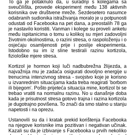
To ga je potaknulo da, u suradnji s kolegama sa
sveučilišta, provede eksperiment među 138 aktivnih
korisnika ove društvene mreže. Šezdesetero nasumce
odabranih sudionika istraživanja moralo je u potpunosti
odustati od Facebooka na pet dana, a preostalih 78 ga
je nastavilo koristiti. Vanman i kolege su proveli anketu
među ispitanicima o tomu u kolikoj su mjeri zadovoljni
životnim okolnostima, o razini stresa, o raspoloženju i o
osjećaju osamljenosti prije i poslije eksperimenta.
Istodobno su im iz sline testirali razinu kortizola,
fiziološke mjere stresa.
Kortizol je hormon koji luči nadbubrežna žlijezda, a
najvažnija mu je zadaća osigurati dovoljno energije u
trenucima intenzivnog stresa - svojstvo koje je korisno
u izvanrednim situacijama kada treba reagirati 'borbom
ili bijegom'. Pošto prijeteća situacija mine, kortizol bi se
trebao vratiti na normalnu razinu. No u današnje doba
kada je prisutnost stresa gotovo trajna i razina kortizola
je dugotrajno povišena. To znači da smo stalno u stanju
napetosti i na oprezu.
Ustanovili su da i kratak prekid korištenja Facebooka
na njegove korisnike ima pozitivan i negativan učinak.
Kazali su da je izbivanje s Facebooka u prvih nekoliko