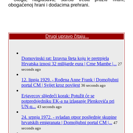
obogaćenoj hrani i dodacima prehrani.
Drugi upravo čitaju...
Domovinski rat: Izravna šteta koju je pretrpjela
Hrvatska iznosi 32 milijarde eura | Crne Mambe |...
27
seconds ago
12. lipnja 1929. - Rođena Anne Frank | Domoljubni
portal CM | Svijet kroz povijest
36 seconds ago
Erjavecov slijedeći korak: Potužit će se
potpredsjedniku EK-a na izlaganje Plenkovića pri
UN-u...
43 seconds ago
24. srpnja 1972. - svladan otpor posljednje skupine
hrvatskih emigranata | Domoljubni portal CM |...
47
seconds ago