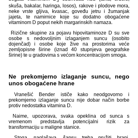
3
skuša, bakalar, haringa, losos), rakove i plodove mora,
neke vrste gljiva, kvasac, goveđu jetru i žumanjak
jajeta, te namirnice koje su dodatno obogaćene
vitaminom D poput nekih margarinskih namaza.
Rizične skupine za pojavu hipovitaminoze D su sve
osobe s nedovoljnim izlaganjem suncu (osobito
dojenčad) i osobe koje žive na prostorima veće
zemljopisne širine (iznad 40 stupnjeva geografske
širine) te u gradovima s većom koncentracijom smoga.
Ne prekomjerno izlaganje suncu, nego
unos obogaćene hrane
Vranešić Bender ističe kako neodgovorno i
prekomjerno izlaganje suncu nije dobar način borbe
protiv nedostatka vitamina D.
Naime, upozorava, svaka opeklina od sunca s
vremenom predstavlja potencijalni rizik za
transformaciju u maligne stanice.
Stoga, naglašava, šansu treba pružiti hrani,