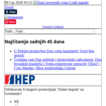
09 Lip 2026 05:12
Tweet
Save
Powered by OrdaSoft!
Traži...
Najčitanije zadnjih 45 dana
U Petrinji proslavljen Dan vojne kapelanije 'Sveti Ilija
prorok'
Čestitam vam Dan pobjede i domovinske zahvalnosti, Dan
hrvatskih branitelja i Vojno-redarstvene operacije 'Oluja'! |
Crne Mambe | Blog predsjednika Udruge
Odobravate li moguće postavljanje 'Zlatne kupole' na
Grenlandu?
NE