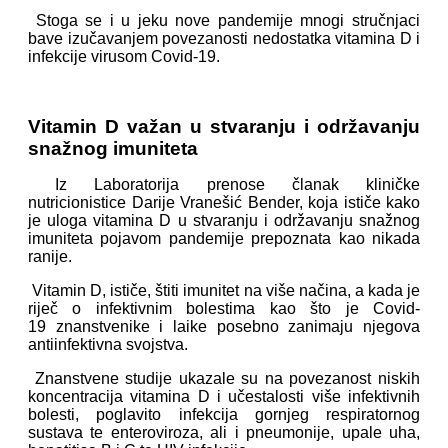
Stoga se i u jeku nove pandemije mnogi stručnjaci
bave izučavanjem povezanosti nedostatka vitamina D i
infekcije virusom Covid-19.
Vitamin D važan u stvaranju i održavanju
snažnog imuniteta
Iz Laboratorija prenose članak kliničke
nutricionistice
Darije Vranešić Bender, koja ističe kako
je uloga vitamina D u stvaranju i održavanju snažnog
imuniteta pojavom pandemije prepoznata kao nikada
ranije.
Vitamin D, ističe, štiti imunitet na više načina, a kada je
riječ o infektivnim bolestima kao što je Covid-
19 znanstvenike i laike posebno zanimaju njegova
antiinfektivna svojstva.
Znanstvene studije ukazale su na povezanost niskih
koncentracija vitamina D i učestalosti više infektivnih
bolesti, poglavito infekcija gornjeg respiratornog
sustava te enteroviroza, ali i pneumonije, upale uha,