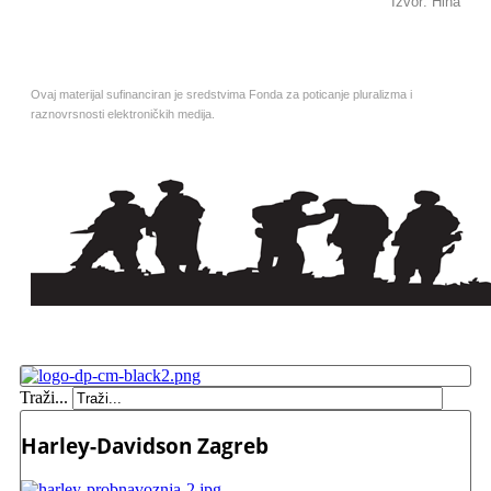
Izvor: Hina
Ovaj materijal sufinanciran je sredstvima Fonda za poticanje pluralizma i
raznovrsnosti elektroničkih medija.
Traži...
Harley-Davidson Zagreb