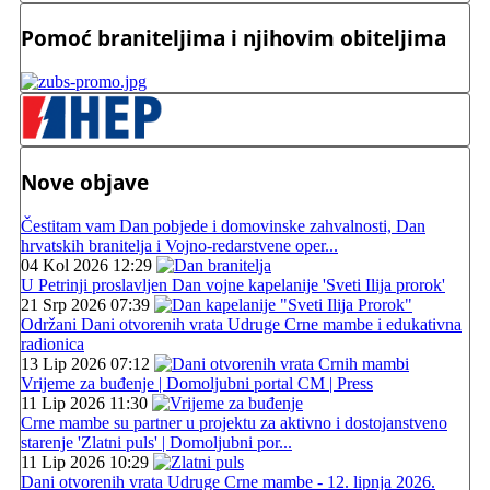
Pomoć braniteljima i njihovim obiteljima
Nove objave
Čestitam vam Dan pobjede i domovinske zahvalnosti, Dan
hrvatskih branitelja i Vojno-redarstvene oper...
04 Kol 2026 12:29
U Petrinji proslavljen Dan vojne kapelanije 'Sveti Ilija prorok'
21 Srp 2026 07:39
Održani Dani otvorenih vrata Udruge Crne mambe i edukativna
radionica
13 Lip 2026 07:12
Vrijeme za buđenje | Domoljubni portal CM | Press
11 Lip 2026 11:30
Crne mambe su partner u projektu za aktivno i dostojanstveno
starenje 'Zlatni puls' | Domoljubni por...
11 Lip 2026 10:29
Dani otvorenih vrata Udruge Crne mambe - 12. lipnja 2026.