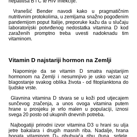
hepatitisa B i C te HIV infekcije.
Vranešić Bender navodi kako u pragmatičnim
nutritivnim protokolima, u zemljama snažno pogođenim
pandemijom poput Italije, preporuke kažu da u slučaju
laboratorijski potvrđenog nedostatka vitamina D kod
zaraženih promptno treba uvesti nadoknadu tim
vitaminom.
Vitamin D najstariji hormon na Zemlji
Napominje da se vitamin D smatra najstarijim
hormonom na Zemlji i nesumnjivo je usko vezan uz
blagostanje svakog oblika života - od fitoplanktona do
ljudske vrste.
Glavnina vitamina D stvara se u koži pod utjecajem
sunčevog zračenja, a unos ovoga vitamina putem
hrane u prosjeku je vrlo malen u populaciji, iznosi
svega 20 posto od ukupnih dnevnih potreba.
Najbogatiji prirodni izvor vitamina D3 u hrani su ulja
jetre bakalara i drugih masnih riba. Nadalje, hrana
bogata vitaminom D
obuhvaća ribu (tuna, srdele,