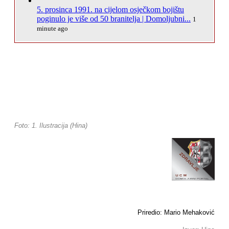
5. prosinca 1991. na cijelom osječkom bojištu
poginulo je više od 50 branitelja | Domoljubni...
1
minute ago
Foto: 1. Ilustracija (Hina)
Priredio: Mario Mehaković