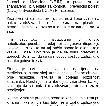
Journal of Medicine (NEJM), a proveli su je
znanstvenici iz Centara za kontrolu i prevenciju bolesti
(CDC) te Sveučilišta UCLA i Princetona.
Znanstvenici su ustanovili da se novi koronavirus na
bakru zadržava i do četiri sata, na plastici i
nehrđajućem čeliku dva do tri dana te na kartonu do 24
sata.
Tim stručnjaka u istraživanju je koristio
nebulizator, poseban uređaj koji osigurava disperziju
lijekova u zraku te na taj način oponaša osobu koja
kašlje ili kiše. Otkriveno je da se virus pretvorio u
aerosol, što znači da su se njegove čestice zadržavale
u zraku gotovo tri sata.
Studija je prvi put objavljena prošli tjedan na
medicinskoj internetskoj stranici prije službene objave i
prije recenzije. Privukla je golemu pozornost
stručnjaka. Naišla je na kritike dijela znanstvenika koji
smatraju da su podaci o zadržavanju virusa u zraku
precijenjeni.
Naime, virusi se pretežno prenose kapljičnim putem pri
kihanju i kašljanju i kao takvi se u zraku zadržavaju