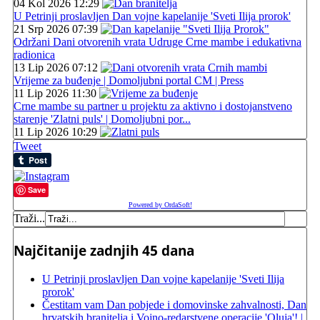
04 Kol 2026 12:29
U Petrinji proslavljen Dan vojne kapelanije 'Sveti Ilija prorok'
21 Srp 2026 07:39
Održani Dani otvorenih vrata Udruge Crne mambe i edukativna
radionica
13 Lip 2026 07:12
Vrijeme za buđenje | Domoljubni portal CM | Press
11 Lip 2026 11:30
Crne mambe su partner u projektu za aktivno i dostojanstveno
starenje 'Zlatni puls' | Domoljubni por...
11 Lip 2026 10:29
Tweet
Save
Powered by OrdaSoft!
Traži...
Najčitanije zadnjih 45 dana
U Petrinji proslavljen Dan vojne kapelanije 'Sveti Ilija
prorok'
Čestitam vam Dan pobjede i domovinske zahvalnosti, Dan
hrvatskih branitelja i Vojno-redarstvene operacije 'Oluja'! |