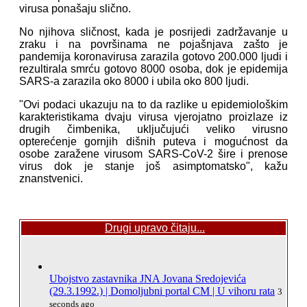
virusa ponašaju slično.
No njihova sličnost, kada je posrijedi zadržavanje u
zraku i na površinama ne pojašnjava zašto je
pandemija koronavirusa zarazila gotovo 200.000 ljudi i
rezultirala smrću gotovo 8000 osoba, dok je epidemija
SARS-a zarazila oko 8000 i ubila oko 800 ljudi.
"Ovi podaci ukazuju na to da razlike u epidemiološkim
karakteristikama dvaju virusa vjerojatno proizlaze iz
drugih čimbenika, uključujući veliko virusno
opterećenje gornjih dišnih puteva i mogućnost da
osobe zaražene virusom SARS-CoV-2 šire i prenose
virus dok je stanje još asimptomatsko", kažu
znanstvenici.
Drugi upravo čitaju...
Ubojstvo zastavnika JNA Jovana Sredojevića
(29.3.1992.) | Domoljubni portal CM | U vihoru rata
3
seconds ago