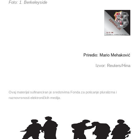
Foto: 1. Berkeleyside
Priredio: Mario Mehaković
Izvor: Reuters/Hina
Ovaj materijal sufinanciran je sredstvima Fonda za poticanje pluralizma i
raznovrsnosti elektroničkih medija.