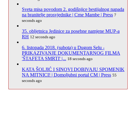
Sveta misa povodom 2. godišnjice bestijalnog napada
na branitelje prosvjednike | Crne Mambe | Press
7
seconds ago
35. obljetnica Jedinice za posebne namjene MUP-a
RH
12 seconds ago
6. listopada 2018. (subota) u Dugom Selu -
PRIKAZIVANJE DOKUMENTARNOG FILMA
'ŠTAFETA SMRTI' |...
18 seconds ago
KATA ŠOLJIĆ I SINOVI DOBIVAJU SPOMENIK
NA MITNICI! | Domoljubni portal CM | Press
55
seconds ago