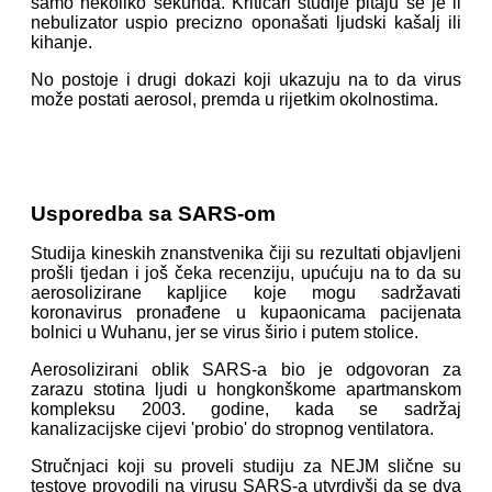
samo nekoliko sekunda. Kritičari studije pitaju se je li
nebulizator uspio precizno oponašati ljudski kašalj ili
kihanje.
No postoje i drugi dokazi koji ukazuju na to da virus
može postati aerosol, premda u rijetkim okolnostima.
Usporedba sa SARS-om
Studija kineskih znanstvenika čiji su rezultati objavljeni
prošli tjedan i još čeka recenziju, upućuju na to da su
aerosolizirane kapljice koje mogu sadržavati
koronavirus pronađene u kupaonicama pacijenata
bolnici u Wuhanu, jer se virus širio i putem stolice.
Aerosolizirani oblik SARS-a bio je odgovoran za
zarazu stotina ljudi u hongkonškome apartmanskom
kompleksu 2003. godine, kada se sadržaj
kanalizacijske cijevi 'probio' do stropnog ventilatora.
Stručnjaci koji su proveli studiju za NEJM slične su
testove provodili na virusu SARS-a utvrdivši da se dva