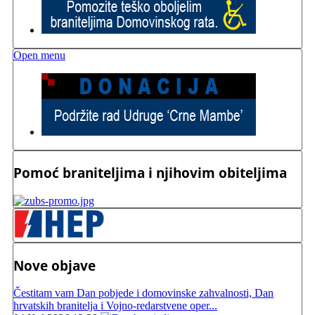
Open menu
Pomoć braniteljima i njihovim obiteljima
Nove objave
Čestitam vam Dan pobjede i domovinske zahvalnosti, Dan
hrvatskih branitelja i Vojno-redarstvene oper...