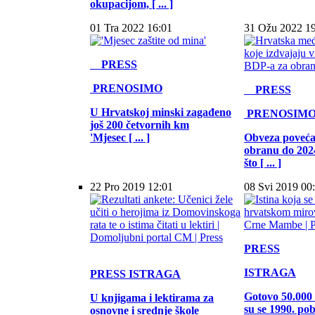
okupacijom, [ ... ]
01 Tra 2022 16:01
31 Ožu 2022 1
PRESS
PRENOSIMO
PRESS
U Hrvatskoj minski zagađeno
PRENOSIM
još 200 četvornih km
'Mjesec [ ... ]
Obveza poveća
obranu do 202
što [ ... ]
22 Pro 2019 12:01
08 Svi 2019 00
PRESS
ISTRAGA
PRESS
ISTRAGA
Gotovo 50.000 
U knjigama i lektirama za
su se 1990. pob
osnovne i srednje škole