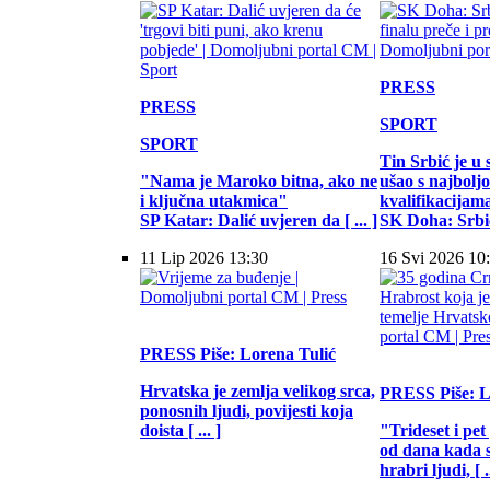
PRESS
PRESS
SPORT
SPORT
Tin Srbić je u 
"Nama je Maroko bitna, ako ne
ušao s najbol
i ključna utakmica"
kvalifikacijam
SP Katar: Dalić uvjeren da [ ... ]
SK Doha: Srbić 
11 Lip 2026 13:30
16 Svi 2026 10
PRESS
Piše: Lorena Tulić
Hrvatska je zemlja velikog srca,
PRESS
Piše: 
ponosnih ljudi, povijesti koja
doista [ ... ]
"Trideset i pet
od dana kada s
hrabri ljudi, [ ..