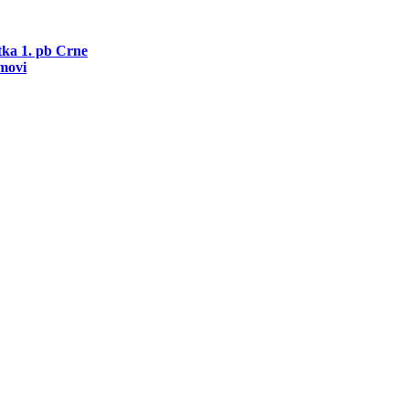
utka 1. pb Crne
movi