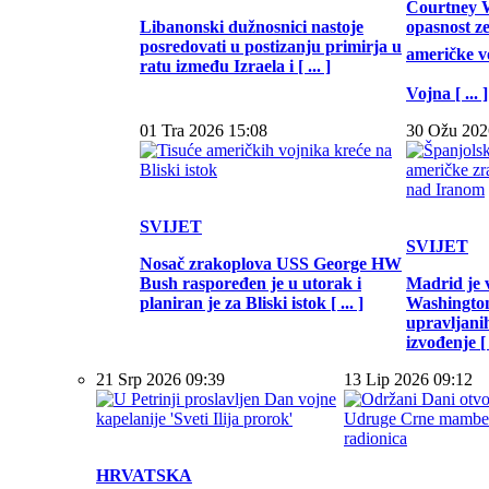
Courtney W
Libanonski dužnosnici nastoje
opasnost z
posredovati u postizanju primirja u
američke vo
ratu između Izraela i [ ... ]
Vojna [ ... ]
01 Tra 2026 15:08
30 Ožu 202
SVIJET
SVIJET
Nosač zrakoplova USS George HW
Bush raspoređen je u utorak i
Madrid je 
planiran je za Bliski istok [ ... ]
Washington
upravljani
izvođenje [ .
21 Srp 2026 09:39
13 Lip 2026 09:12
HRVATSKA