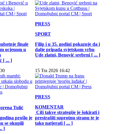
PRESS
SPORT
subotnje finale
Filip i u 35. godini pokazuje da i
jom ocjenom u
dalje pripada svjetskom vrhu
a
Ude zlatni, Benović srebrni [ ... ]
[ ... ]
:30
15 Tra 2026 16:42
PRESS
KOMENTAR
Lorena Tulić
Cilj takve strategije je šokirati i
 godina prošlo je
prestrašiti suprotnu stranu te je
u se okupili
tako natjerati [ ... ]
. ]