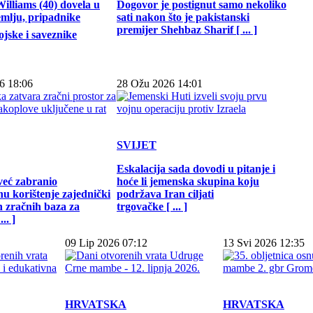
illiams (40) dovela u
Dogovor je postignut samo nekoliko
emlju, pripadnike
sati nakon što je pakistanski
premijer Shehbaz Sharif [ ... ]
jske i saveznike
6 18:06
28 Ožu 2026 14:01
SVIJET
Eskalacija sada dovodi u pitanje i
već zabranio
hoće li jemenska skupina koju
u korištenje zajednički
podržava Iran ciljati
h zračnih baza za
trgovačke [ ... ]
.. ]
09 Lip 2026 07:12
13 Svi 2026 12:35
HRVATSKA
HRVATSKA