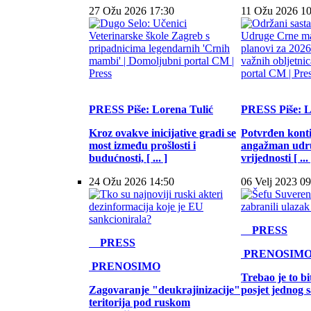
27 Ožu 2026 17:30
11 Ožu 2026 10
PRESS
Piše: Lorena Tulić
PRESS
Piše: 
Kroz ovakve inicijative gradi se
Potvrđen konti
most između prošlosti i
angažman udr
budućnosti, [ ... ]
vrijednosti [ ... 
24 Ožu 2026 14:50
06 Velj 2023 09
PRESS
PRESS
PRENOSIM
PRENOSIMO
Trebao je to bi
Zagovaranje "deukrajinizacije"
posjet jednog s
teritorija pod ruskom