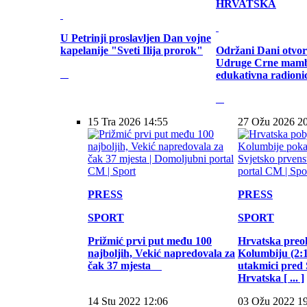
HRVATSKA
U Petrinji proslavljen Dan vojne
kapelanije "Sveti Ilija prorok"
Održani Dani otvor
Udruge Crne mamb
edukativna radioni
15 Tra 2026 14:55
27 Ožu 2026 2
PRESS
PRESS
SPORT
SPORT
Prižmić prvi put među 100
Hrvatska preo
najboljih, Vekić napredovala za
Kolumbiju (2:1)
čak 37 mjesta
utakmici pred
Hrvatska [ ... ]
14 Stu 2022 12:06
03 Ožu 2022 1