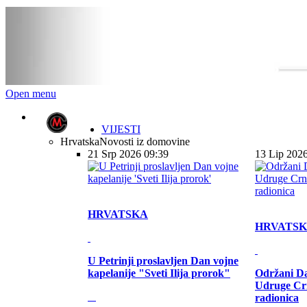
Open menu
VIJESTI
Hrvatska
Novosti iz domovine
21 Srp 2026 09:39
13 Lip 202
HRVATSKA
HRVATS
U Petrinji proslavljen Dan vojne
kapelanije "Sveti Ilija prorok"
Održani Da
Udruge Cr
radionica