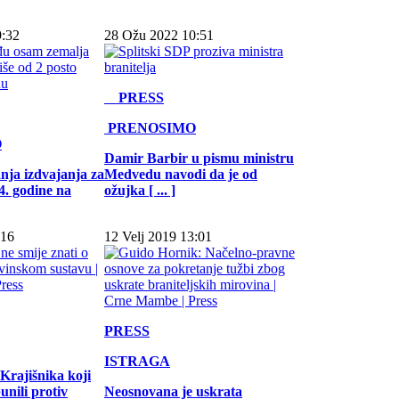
9:32
28 Ožu 2022 10:51
PRESS
PRENOSIMO
O
Damir Barbir u pismu ministru
nja izdvajanja za
Medvedu navodi da je od
4. godine na
ožujka [ ... ]
:16
12 Velj 2019 13:01
PRESS
ISTRAGA
Krajišnika koji
unili protiv
Neosnovana je uskrata