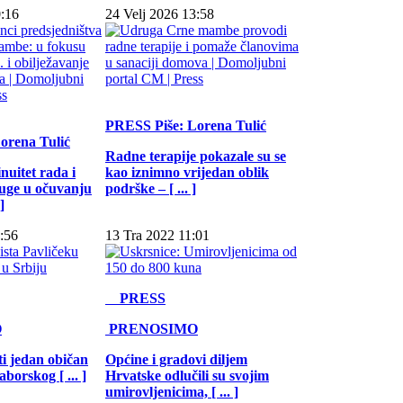
:16
24 Velj 2026 13:58
PRESS
Piše: Lorena Tulić
Lorena Tulić
Radne terapije pokazale su se
nuitet rada i
kao iznimno vrijedan oblik
uge u očuvanju
podrške – [ ... ]
]
:56
13 Tra 2022 11:01
PRESS
O
PRENOSIMO
ti jedan običan
Općine i gradovi diljem
aborskog [ ... ]
Hrvatske odlučili su svojim
umirovljenicima, [ ... ]