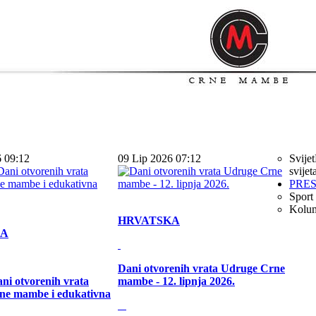
6 09:12
09 Lip 2026 07:12
Svijet
svijet
PRE
Sport
Kolu
HRVATSKA
KA
Dani otvorenih vrata Udruge Crne
ni otvorenih vrata
mambe - 12. lipnja 2026.
ne mambe i edukativna