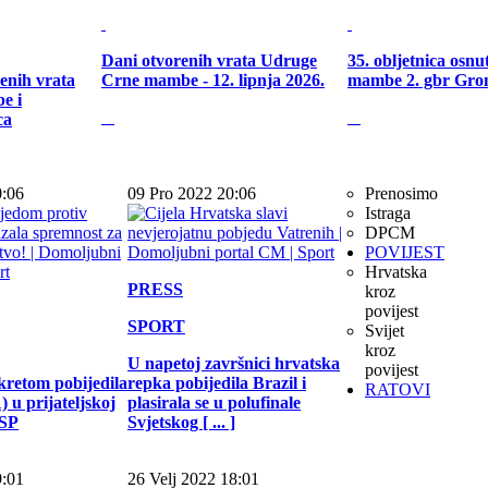
Dani otvorenih vrata Udruge
35. obljetnica osn
enih vrata
Crne mambe - 12. lipnja 2026.
mambe 2. gbr Gro
e i
ca
0:06
09 Pro 2022 20:06
Prenosimo
Istraga
DPCM
POVIJEST
Hrvatska
PRESS
kroz
povijest
SPORT
Svijet
kroz
U napetoj završnici hrvatska
povijest
kretom pobijedila
repka pobijedila Brazil i
RATOVI
 u prijateljskoj
plasirala se u polufinale
 SP
Svjetskog [ ... ]
9:01
26 Velj 2022 18:01