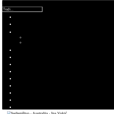
Traži...
Australija
Nedjelja, 19 Ožujak 2017 22:22
Hitovi: 3528
HRVATI U SVIJETU
AUSTRALIJA
U Hrvatskoj me oduševljava prijateljski stav i
vedrina ljudi
Intervju: Ina Vukić, istaknuta
hrvatska iseljenička blogerica i
kolumnistica