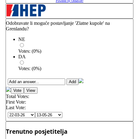
Powered by OrdaSoft!
Odobravate li moguće postavljanje 'Zlatne kupole' na
Grenlandu?
NE
Votes:
(
0
%)
DA
Votes:
(
0
%)
Total Votes:
First Vote:
Last Vote:
Trenutno posjetitelja