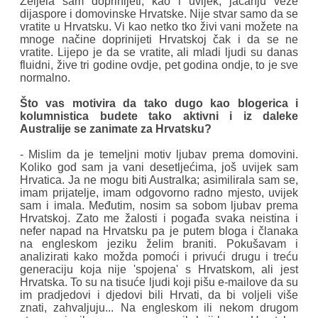
Željela sam doprinijeti, kao i uvijek, jačanju veze
dijaspore i domovinske Hrvatske. Nije stvar samo da se
vratite u Hrvatsku. Vi kao netko tko živi vani možete na
mnoge načine doprinijeti Hrvatskoj čak i da se ne
vratite. Lijepo je da se vratite, ali mladi ljudi su danas
fluidni, žive tri godine ovdje, pet godina ondje, to je sve
normalno.
Što vas motivira da tako dugo kao blogerica i
kolumnistica budete tako aktivni i iz daleke
Australije se zanimate za Hrvatsku?
- Mislim da je temeljni motiv ljubav prema domovini.
Koliko god sam ja vani desetljećima, još uvijek sam
Hrvatica. Ja ne mogu biti Australka; asimilirala sam se,
imam prijatelje, imam odgovorno radno mjesto, uvijek
sam i imala. Međutim, nosim sa sobom ljubav prema
Hrvatskoj. Zato me žalosti i pogađa svaka neistina i
nefer napad na Hrvatsku pa je putem bloga i članaka
na engleskom jeziku želim braniti. Pokušavam i
analizirati kako možda pomoći i privući drugu i treću
generaciju koja nije 'spojena' s Hrvatskom, ali jest
Hrvatska. To su na tisuće ljudi koji pišu e-mailove da su
im pradjedovi i djedovi bili Hrvati, da bi voljeli više
znati, zahvaljuju... Na engleskom ili nekom drugom