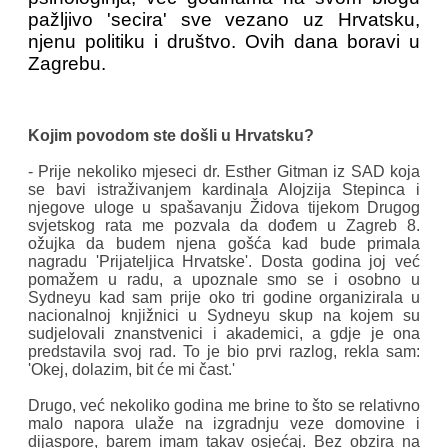
pažljivo 'secira' sve vezano uz Hrvatsku,
njenu politiku i društvo. Ovih dana boravi u
Zagrebu.
Kojim povodom ste došli u Hrvatsku?
- Prije nekoliko mjeseci dr. Esther Gitman iz SAD koja
se bavi istraživanjem kardinala Alojzija Stepinca i
njegove uloge u spašavanju Židova tijekom Drugog
svjetskog rata me pozvala da dođem u Zagreb 8.
ožujka da budem njena gošća kad bude primala
nagradu 'Prijateljica Hrvatske'. Dosta godina joj već
pomažem u radu, a upoznale smo se i osobno u
Sydneyu kad sam prije oko tri godine organizirala u
nacionalnoj knjižnici u Sydneyu skup na kojem su
sudjelovali znanstvenici i akademici, a gdje je ona
predstavila svoj rad. To je bio prvi razlog, rekla sam:
'Okej, dolazim, bit će mi čast.'
Drugo, već nekoliko godina me brine to što se relativno
malo napora ulaže na izgradnju veze domovine i
dijaspore, barem imam takav osjećaj. Bez obzira na