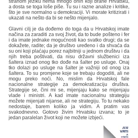
stranom jeziku nema mnogo onih koji brane Hrvatsku,
a dosta se toga loše piše. Tu su i razne analize i kritike,
što je sve normalno u demokraciji. Vi morate kritizirati i
ukazati na nešto da bi se nešto mijenjalo.
Glavni cilj je da dođemo do toga da u Hrvatskoj imate
načina za zaraditi za svoj život, da to bude pošteno i fer
i da imate jednake mogućnosti kao svatko drugi; da se
dokažete, radite; da je društvo uređeno i da shvaća da
su oni koji plaćaju porez najbitniji u jednom društvu i da
njih treba poštivati, da nisu državni službenici iza
šaltera iznad onog tko dođe na šalter po usluge. Onaj
tko dolazi po usluge na šalter je važniji od onog iza
šaltera. To su promjene koje se trebaju dogoditi, ali ne
mogu preko noći. No, mislim da Hrvatskoj fale
nacionalne strategije za demokratizaciju društva.
Strategije se, čini mi se, mijenjaju kako se mijenjaju
vlade i ministri. A kad imate nacionalnu strategiju
možete mijenjati nijanse, ali ne strategiju. To tu nekako
nedostaje, barem koliko ja vidim. A pratim vas
svakodnevno. Gotovo živim Hrvatsku izvana; to je
jedan paralelan život koji ne možete izbjeći.