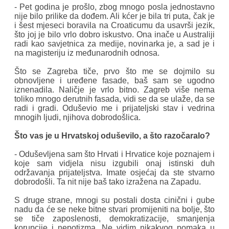
- Pet godina je prošlo, zbog mnogo posla jednostavno
nije bilo prilike da dođem. Ali kćer je bila tri puta, čak je
i šest mjeseci boravila na Croaticumu da usavrši jezik,
što joj je bilo vrlo dobro iskustvo. Ona inače u Australiji
radi kao savjetnica za medije, novinarka je, a sad je i
na magisteriju iz međunarodnih odnosa.
Što se Zagreba tiče, prvo što me se dojmilo su
obnovljene i uređene fasade, baš sam se ugodno
iznenadila. Naličje je vrlo bitno. Zagreb više nema
toliko mnogo derutnih fasada, vidi se da se ulaže, da se
radi i gradi. Oduševio me i prijateljski stav i vedrina
mnogih ljudi, njihova dobrodošlica.
Što vas je u Hrvatskoj oduševilo, a što razočaralo?
- Oduševljena sam što Hrvati i Hrvatice koje poznajem i
koje sam vidjela nisu izgubili onaj istinski duh
održavanja prijateljstva. Imate osjećaj da ste stvarno
dobrodošli. Ta nit nije baš tako izražena na Zapadu.
S druge strane, mnogi su postali dosta cinični i gube
nadu da će se neke bitne stvari promijeniti na bolje, što
se tiče zaposlenosti, demokratizacije, smanjenja
korupcije i nepotizma. Ne vidim nikakvog pomaka u