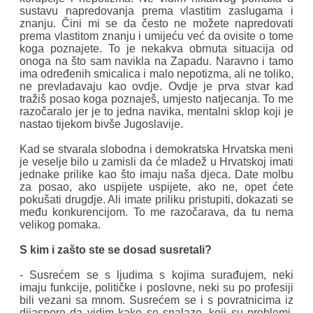
sustavu napredovanja prema vlastitim zaslugama i
znanju. Čini mi se da često ne možete napredovati
prema vlastitom znanju i umijeću već da ovisite o tome
koga poznajete. To je nekakva obrnuta situacija od
onoga na što sam navikla na Zapadu. Naravno i tamo
ima određenih smicalica i malo nepotizma, ali ne toliko,
ne prevladavaju kao ovdje. Ovdje je prva stvar kad
tražiš posao koga poznaješ, umjesto natjecanja. To me
razočaralo jer je to jedna navika, mentalni sklop koji je
nastao tijekom bivše Jugoslavije.
Kad se stvarala slobodna i demokratska Hrvatska meni
je veselje bilo u zamisli da će mladež u Hrvatskoj imati
jednake prilike kao što imaju naša djeca. Date molbu
za posao, ako uspijete uspijete, ako ne, opet ćete
pokušati drugdje. Ali imate priliku pristupiti, dokazati se
među konkurencijom. To me razočarava, da tu nema
velikog pomaka.
S kim i zašto ste se dosad susretali?
- Susrećem se s ljudima s kojima surađujem, neki
imaju funkcije, političke i poslovne, neki su po profesiji
bili vezani sa mnom. Susrećem se i s povratnicima iz
dijaspore da vidim kako se snalaze, koji su problemi.