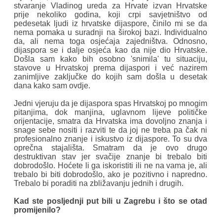
stvaranje Vladinog ureda za Hrvate izvan Hrvatske
prije nekoliko godina, koji crpi savjetništvo od
pedesetak ljudi iz hrvatske dijaspore, činilo mi se da
nema pomaka u suradnji na širokoj bazi. Individualno
da, ali nema toga osjećaja zajedništva. Odnosno,
dijaspora se i dalje osjeća kao da nije dio Hrvatske.
Došla sam kako bih osobno 'snimila' tu situaciju,
stavove u Hrvatskoj prema dijaspori i već nazirem
zanimljive zaključke do kojih sam došla u desetak
dana kako sam ovdje.
Jedni vjeruju da je dijaspora spas Hrvatskoj po mnogim
pitanjima, dok manjina, uglavnom lijeve političke
orijentacije, smatra da Hrvatska ima dovoljno znanja i
snage sebe nositi i razviti te da joj ne treba pa čak ni
profesionalno znanje i iskustvo iz dijaspore. To su dva
oprečna stajališta. Smatram da je ovo drugo
destruktivan stav jer svačije znanje bi trebalo biti
dobrodošlo. Hoćete li ga iskoristiti ili ne na vama je, ali
trebalo bi biti dobrodošlo, ako je pozitivno i napredno.
Trebalo bi poraditi na zbližavanju jednih i drugih.
Kad ste posljednji put bili u Zagrebu i što se otad
promijenilo?