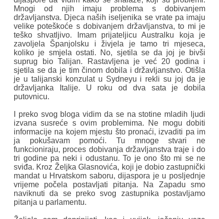
Mnogi od njih imaju problema s dobivanjem
državljanstva. Djeca naših iseljenika se vrate pa imaju
velike poteškoće s dobivanjem državljanstva, to mi je
teško shvatljivo. Imam prijateljicu Australku koja je
zavoljela Španjolsku i živjela je tamo tri mjeseca,
koliko je smjela ostati. No, sjetila se da joj je bivši
suprug bio Talijan. Rastavljena je već 20 godina i
sjetila se da je tim činom dobila i državljanstvo. Otišla
je u talijanski konzulat u Sydneyu i rekli su joj da je
državljanka Italije. U roku od dva sata je dobila
putovnicu.
I preko svog bloga vidim da se na stotine mladih ljudi
izvana susreće s ovim problemima. Ne mogu dobiti
informacije na kojem mjestu što pronaći, izvaditi pa im
ja pokušavam pomoći. Tu mnoge stvari ne
funkcioniraju, proces dobivanja državljanstva traje i do
tri godine pa neki i odustanu. To je ono što mi se ne
sviđa. Kroz Željka Glasnovića, koji je dobio zastupnički
mandat u Hrvatskom saboru, dijaspora je u posljednje
vrijeme počela postavljati pitanja. Na Zapadu smo
naviknuti da se preko svog zastupnika postavljamo
pitanja u parlamentu.