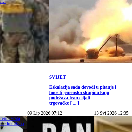
.. ]
SVIJET
Eskalacija sada dovodi u pitanje i
hoće li jemenska skupina koju
podržava Iran ciljati
trgovačke [ ... ]
09 Lip 2026 07:12
13 Svi 2026 12:35