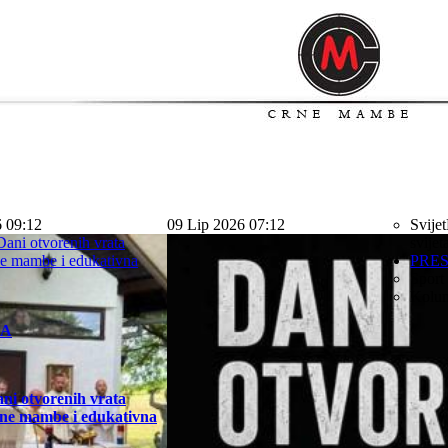
6 09:12
09 Lip 2026 07:12
Svijet
svijet
PRE
Sport
Kolu
KA
ni otvorenih vrata
ne mambe i edukativna