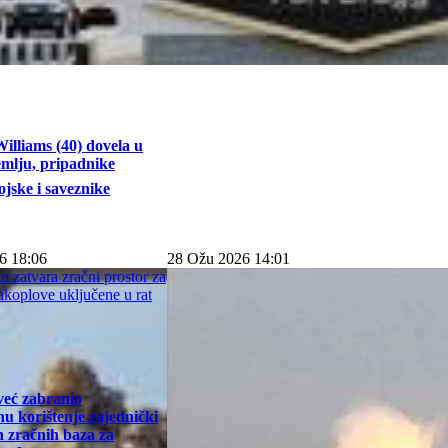
illiams (40) dovela u
emlju, pripadnike
jske i saveznike
6 18:06
28 Ožu 2026 14:01
već zabranio
u korištenje zajednički
h zračnih baza za