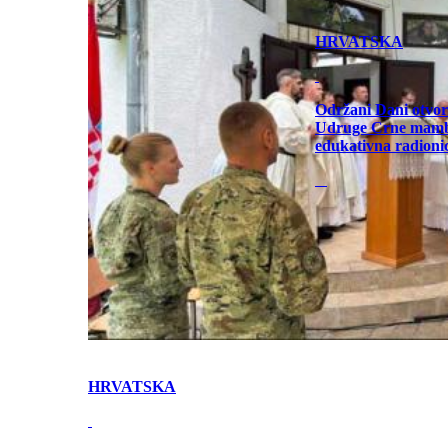
HRVATSKA
Održani Dani otvor
Udruge Crne mamb
edukativna radioni
HRVATSKA