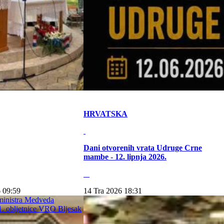
HRVATSKA
Dani otvorenih vrata Udruge Crne
mambe - 12. lipnja 2026.
 09:59
14 Tra 2026 18:31