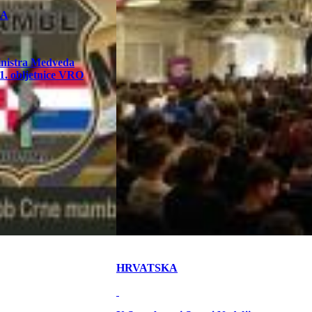
KA
inistra Medveda
. obljetnice VRO
HRVATSKA