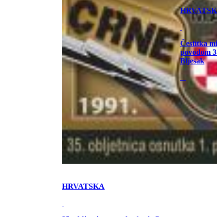
HRVATS
Čestitka m
povodom 31
Bljesak
HRVATSKA