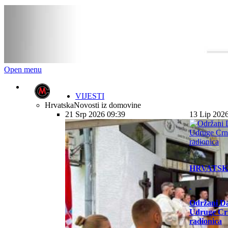
Open menu
VIJESTI
Hrvatska
Novosti iz domovine
21 Srp 2026 09:39
13 Lip 202
HRVATS
Održani Da
Udruge Cr
radionica