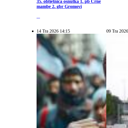
35. obljetnica osnutka 1. pb Crne
mambe 2. gbr Gromovi
14 Tra 2026 14:15
09 Tra 2026