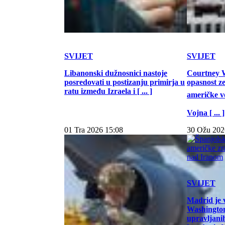
SVIJET
SVIJET
Libanonski dužnosnici nastoje
Courtney W
posredovati u postizanju primirja u
opasnost z
ratu između Izraela i [ ... ]
američke vo
Vojna [ ... ]
01 Tra 2026 15:08
30 Ožu 202
SVIJET
Madrid je 
Washington
upravljani