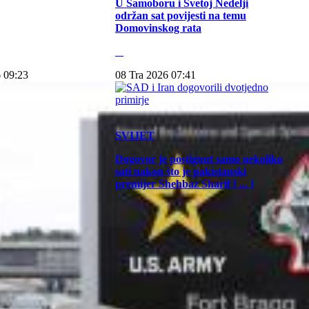
U Samoboru i Svetoj Nedelji
održan sat povijesti na temu
Domovinskog rata
 09:23
08 Tra 2026 07:41
SVIJET
Dogovor je postignut samo nekoliko
sati nakon što je pakistanski
premijer Shehbaz Sharif [ ... ]