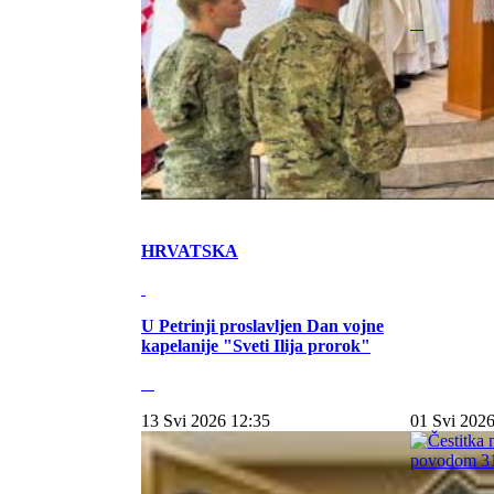
HRVATSKA
U Petrinji proslavljen Dan vojne
kapelanije "Sveti Ilija prorok"
13 Svi 2026 12:35
01 Svi 2026