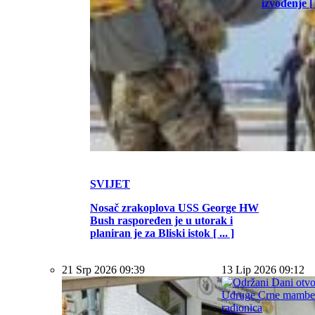
izvođenje [ .
SVIJET
Nosač zrakoplova USS George HW
Bush raspoređen je u utorak i
planiran je za Bliski istok [ ... ]
21 Srp 2026 09:39
13 Lip 2026 09:12