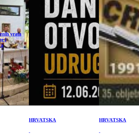
enih vrata
e i
ca
HRVATSKA
HRVATSKA