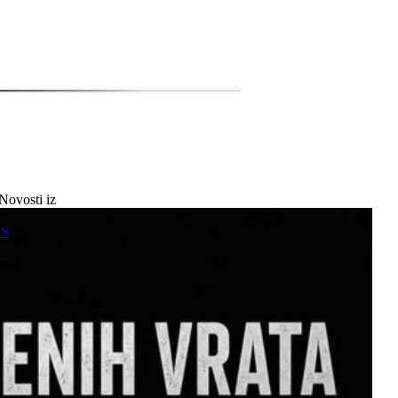
Novosti iz
a
SS
mne