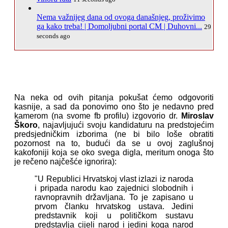
Nema važnijeg dana od ovoga današnjeg, proživimo
ga kako treba! | Domoljubni portal CM | Duhovni...
29
seconds ago
Na neka od ovih pitanja pokušat ćemo odgovoriti
kasnije, a sad da ponovimo ono što je nedavno pred
kamerom (na svome fb profilu) izgovorio dr.
Miroslav
Škoro
, najavljujući svoju kandidaturu na predstojećim
predsjedničkim izborima (ne bi bilo loše obratiti
pozornost na to, budući da se u ovoj zaglušnoj
kakofoniji koja se oko svega digla, meritum onoga što
je rečeno najčešće ignorira):
"U Republici Hrvatskoj vlast izlazi iz naroda
i pripada narodu kao zajednici slobodnih i
ravnopravnih državljana. To je zapisano u
prvom članku hrvatskog ustava. Jedini
predstavnik koji u političkom sustavu
predstavlja cijeli narod i jedini koga narod