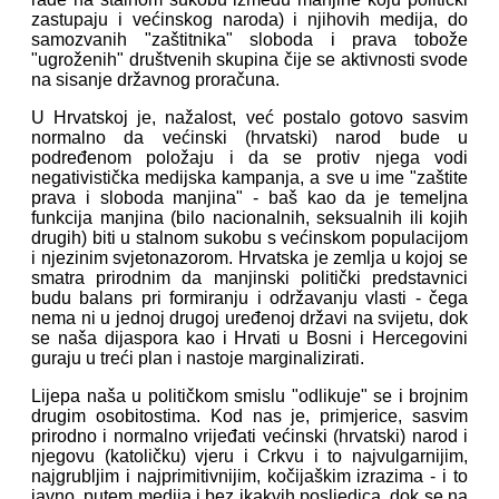
zastupaju i većinskog naroda) i njihovih medija, do
samozvanih "zaštitnika" sloboda i prava tobože
"ugroženih" društvenih skupina čije se aktivnosti svode
na sisanje državnog proračuna.
U Hrvatskoj je, nažalost, već postalo gotovo sasvim
normalno da većinski (hrvatski) narod bude u
podređenom položaju i da se protiv njega vodi
negativistička medijska kampanja, a sve u ime "zaštite
prava i sloboda manjina" - baš kao da je temeljna
funkcija manjina (bilo nacionalnih, seksualnih ili kojih
drugih) biti u stalnom sukobu s većinskom populacijom
i njezinim svjetonazorom. Hrvatska je zemlja u kojoj se
smatra prirodnim da manjinski politički predstavnici
budu balans pri formiranju i održavanju vlasti - čega
nema ni u jednoj drugoj uređenoj državi na svijetu, dok
se naša dijaspora kao i Hrvati u Bosni i Hercegovini
guraju u treći plan i nastoje marginalizirati.
Lijepa naša u političkom smislu "odlikuje" se i brojnim
drugim osobitostima. Kod nas je, primjerice, sasvim
prirodno i normalno vrijeđati većinski (hrvatski) narod i
njegovu (katoličku) vjeru i Crkvu i to najvulgarnijim,
najgrubljim i najprimitivnijim, kočijaškim izrazima - i to
javno, putem medija i bez ikakvih posljedica, dok se na