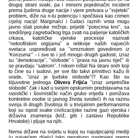
drugoj strani svaki, pa i minorni pojedinačni incident
prema ljudima druge nacije i vjere pretvara u "svjetski"
problem, diže na n-tu potenciju i spočitava kao crimen
cijeloj naciji! Marginalci i čudaci raznih vrsta mogu
javno slati poruke mržnje, prijetiti "potocima krvi", sa
središnjeg zagrebačkog trga zvati na paljenje katoličkih
crkava, katoličke vjerske procesije nazivati
"nekrofilskim orgijama" a relikvije naših najvećih
svetaca uspoređivati sa "smrznutom govedinom iz
'Konzuma'" - i sve to i još mnogo drugih gadosti, izraz
su "demokracije", "slobode" i "prava na javnu riječ" ili
se pravdaju "satirom". I nikom ništa! Na strani onih koji
to čine su i sudovi, jer sve što takvi primitivci kažu ili
urade, "izraz je ljudske slobode"!? Kao što su
bljuvotine jednoga
Olivera Frljića
"izraz umjetničke
slobode" čak i kad u svojim opskurnim predstavama na
rasistički i šovinistički način grubo vrijeđa i ponižava
konkretne osobe iz javnog života svodeći ih na razinu
svinja ili drugih životinja ili u trivijalnim performansima
koji su ispod svake civilizacijske razine gazi vjerska i
državna znamenja (križ, grb i zastavu Republike
Hrvatske) i pljuje na njih.
Nema države na svijetu u kojoj su najutjecajniji mediji
(u najvećem dijelu) tako negativno nastrojeni prema