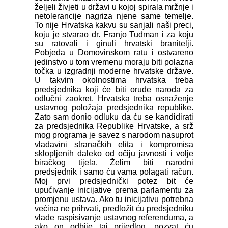
željeli živjeti u državi u kojoj spirala mržnje i
netolerancije nagriza njene same temelje.
To nije Hrvatska kakvu su sanjali naši preci,
koju je stvarao dr. Franjo Tuđman i za koju
su ratovali i ginuli hrvatski branitelji.
Pobjeda u Domovinskom ratu i ostvareno
jedinstvo u tom vremenu moraju biti polazna
točka u izgradnji moderne hrvatske države.
U takvim okolnostima hrvatska treba
predsjednika koji će biti oruđe naroda za
odlučni zaokret. Hrvatska treba osnaženje
ustavnog položaja predsjednika republike.
Zato sam donio odluku da ću se kandidirati
za predsjednika Republike Hrvatske, a srž
mog programa je savez s narodom nasuprot
vladavini stranačkih elita i kompromisa
sklopljenih daleko od očiju javnosti i volje
biračkog tijela. Želim biti narodni
predsjednik i samo ću vama polagati račun.
Moj prvi predsjednički potez bit će
upućivanje inicijative prema parlamentu za
promjenu ustava. Ako tu inicijativu potrebna
većina ne prihvati, predložit ću predsjedniku
vlade raspisivanje ustavnog referenduma, a
ako on odbije taj prijedlog, pozvat ću