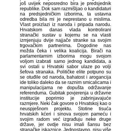
još uvijek neposredno bira je predsjednik
republike. Dok sam razmišljao o kandidaturi
na predsjedničkim izborima, ta ustavna
odredba bila mi je neprestano u mislima.
Vlast proizlazi iz naroda i pripada narodu.
Hrvatskom danas vlada kontrolirani
stranački sustav u kojemu se na vlasti
izmjenjuju dvije najjače stranke sa svojim
trgovačkim partnerima. Dogodine nas
možda čeka i velika koalicija. Birači na
parlamentarnim izborima mogu svojom
voljom izabrati samo jednog kandidata, a
svi ostali u Hrvatski sabor ulaze po volji
šefova stranaka. Političke elite potpuno su
se otuđile od naroda, bahatost i arogancija
ide toliko daleko da se raznim smicalicama i
manipulacijama ne dopušta održavanje
referenduma. Gubitak povjerenja u državne
institucije poprimio je zabrinjavajuće
razmjere. Neki čak govore o Hrvatskoj kao o
neuspješnom projektu. Stotine tisuća
hrvatskih kćeri i sinova svojom pameću i
svojim radom već izgrađuju neke druge
države, jer ovdje nisu imali šansu bez
stranačke iskaznice. Jednostavno, nisu više