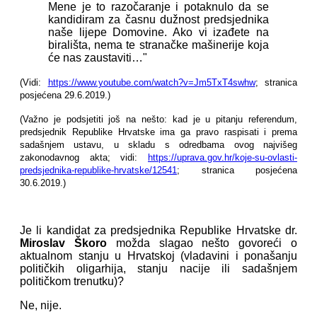
Mene je to razočaranje i potaknulo da se
kandidiram za časnu dužnost predsjednika
naše lijepe Domovine. Ako vi izađete na
birališta, nema te stranačke mašinerije koja
će nas zaustaviti…"
(Vidi:
https://www.youtube.com/watch?v=Jm5TxT4swhw
; stranica
posjećena 29.6.2019.)
(Važno je podsjetiti još na nešto: kad je u pitanju referendum,
predsjednik Republike Hrvatske ima ga pravo raspisati i prema
sadašnjem ustavu, u skladu s odredbama ovog najvišeg
zakonodavnog akta; vidi:
https://uprava.gov.hr/koje-su-ovlasti-
predsjednika-republike-hrvatske/12541
; stranica posjećena
30.6.2019.)
Je li kandidat za predsjednika Republike Hrvatske dr.
Miroslav Škoro
možda slagao nešto govoreći o
aktualnom stanju u Hrvatskoj (vladavini i ponašanju
političkih oligarhija, stanju nacije ili sadašnjem
političkom trenutku)?
Ne, nije.