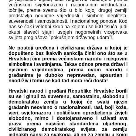
većinskom svjetonazoru i nacionalnim vrednotama,
točnije, prema svemu što u bilo kojoj drugoj zemlji
predstavlja neupitne vrijednosti i simbole identiteta,
suverenosti i samostalnosti. I nacionalnog ponosa. Kod
nas se čak i velebni skup na kojemu se 600 tisuća ljudi
okupi slaveći sjajni uspjeh nogometnih viceprvaka
svijeta proglašava "pokušajem državnog udara"!
Ne postoji uređena i civilizirana država u kojoj je
dopušteno bez ikakvih sankcija činiti ono što se u
Hrvatskoj čini prema većinskom narodu i njegovim
simbolima i svetinjama. Takav odnos prema državi i
njezinim vrijednostima, prema ovom narodu i
građanima je duboko nepravedan, apsurdan i
neodrživ i tomu se kad-tad mora reći dosta!
Hrvatski narod i građani Republike Hrvatske borili
su se i ginuli za suverenu, samostalnu, slobodnu i
demokratsku zemlju u kojoj će svaki njezin
građanin neovisno o nacionalnosti, rasi, boji kože,
vjeri, svjetonazoru i političkom opredjeljenju živjeti
slobodno, mirno i dostojanstveno i uživati sva
prava prema najvišim standardima uljuđenog,
civiliziranog demokratskog svijeta, za zemlju
jednakih šansi za svakoga, ali ne za zemlju u kojoj