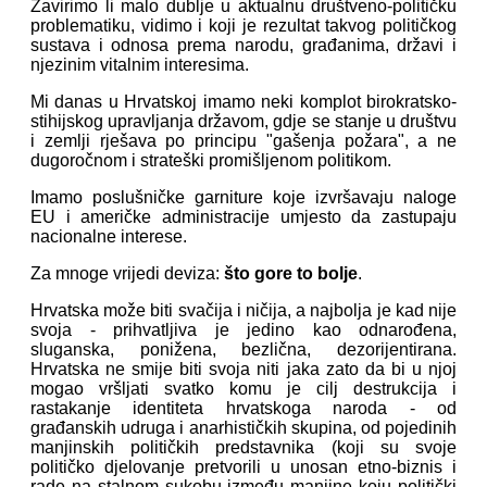
Zavirimo li malo dublje u aktualnu društveno-političku
problematiku, vidimo i koji je rezultat takvog političkog
sustava i odnosa prema narodu, građanima, državi i
njezinim vitalnim interesima.
Mi danas u Hrvatskoj imamo neki komplot birokratsko-
stihijskog upravljanja državom, gdje se stanje u društvu
i zemlji rješava po principu "gašenja požara", a ne
dugoročnom i strateški promišljenom politikom.
Imamo poslušničke garniture koje izvršavaju naloge
EU i američke administracije umjesto da zastupaju
nacionalne interese.
Za mnoge vrijedi deviza:
što gore to bolje
.
Hrvatska može biti svačija i ničija, a najbolja je kad nije
svoja - prihvatljiva je jedino kao odnarođena,
sluganska, ponižena, bezlična, dezorijentirana.
Hrvatska ne smije biti svoja niti jaka zato da bi u njoj
mogao vršljati svatko komu je cilj destrukcija i
rastakanje identiteta hrvatskoga naroda - od
građanskih udruga i anarhističkih skupina, od pojedinih
manjinskih političkih predstavnika (koji su svoje
političko djelovanje pretvorili u unosan etno-biznis i
rade na stalnom sukobu između manjine koju politički