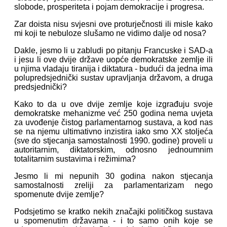
slobode, prosperiteta i pojam demokracije i progresa.
Zar doista nisu svjesni ove proturječnosti ili misle kako
mi koji te nebuloze slušamo ne vidimo dalje od nosa?
Dakle, jesmo li u zabludi po pitanju Francuske i SAD-a
i jesu li ove dvije države uopće demokratske zemlje ili
u njima vladaju tiranija i diktatura - budući da jedna ima
polupredsjednički sustav upravljanja državom, a druga
predsjednički?
Kako to da u ove dvije zemlje koje izgrađuju svoje
demokratske mehanizme već 250 godina nema uvjeta
za uvođenje čistog parlamentarnog sustava, a kod nas
se na njemu ultimativno inzistira iako smo XX stoljeća
(sve do stjecanja samostalnosti 1990. godine) proveli u
autoritarnim, diktatorskim, odnosno jednoumnim
totalitarnim sustavima i režimima?
Jesmo li mi nepunih 30 godina nakon stjecanja
samostalnosti zreliji za parlamentarizam nego
spomenute dvije zemlje?
Podsjetimo se kratko nekih značajki političkog sustava
u spomenutim državama - i to samo onih koje se