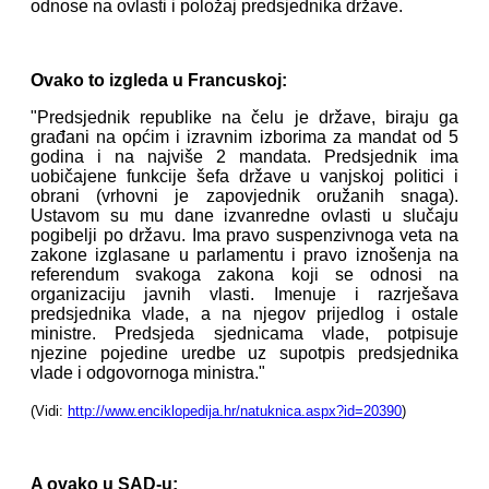
odnose na ovlasti i položaj predsjednika države.
Ovako to izgleda u Francuskoj:
"Predsjednik republike na čelu je države, biraju ga
građani na općim i izravnim izborima za mandat od 5
godina i na najviše 2 mandata. Predsjednik ima
uobičajene funkcije šefa države u vanjskoj politici i
obrani (vrhovni je zapovjednik oružanih snaga).
Ustavom su mu dane izvanredne ovlasti u slučaju
pogibelji po državu. Ima pravo suspenzivnoga veta na
zakone izglasane u parlamentu i pravo iznošenja na
referendum svakoga zakona koji se odnosi na
organizaciju javnih vlasti. Imenuje i razrješava
predsjednika vlade, a na njegov prijedlog i ostale
ministre. Predsjeda sjednicama vlade, potpisuje
njezine pojedine uredbe uz supotpis predsjednika
vlade i odgovornoga ministra."
(Vidi:
http://www.enciklopedija.hr/natuknica.aspx?id=20390
)
A ovako u SAD-u: