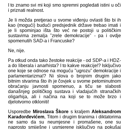
I to znamo svi mi koji smo spremni pogledati istini u oči
i priznati realnost.
Je li možda pretjerao u svome viđenju ovlasti što bi ih
kao (mogući) budući predsjednik države trebao imati i
je li spominjao išta što već ne postoji u političkim
sustavima zemalja "zrele demokracije" - pa i ovdje
spomenutih SAD-a i Francuske?
Ne, nije.
Pa otkud onda tako žestoke reakcije - od SDP-a i HDZ-
a do liberala i anarhista? I to kakve reakcije!? Isključivo
one koje se odnose na moguću "ugrozu" demokracije i
parlamentarizma!? Ni slova o brojnim drugim jako
bitnim stvarima što ih je čovjek u svome petominutnom
obraćanju javnosti spomenuo, a tiču se slabosti
današnjeg političkog sustava i vladajućih stranačkih
oligarhija, ali i načina na koji se to može brzo i
djelotvorno otkloniti!
Usporedbe
Miroslava Škore
s kraljem
Aleksandrom
Karađorđevićem
, Titom i drugim tiranima i diktatorima
ne samo da su neumjesne i promašene, one su
naprosto smiješne i usmjerene isključivo na pokušaj