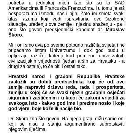
potreba u jednakoj mjeri kao što su to SAD
Amerikancima ili Francuska Francuzima. I u tomu je srž
nesporazuma između nas i njih. Zato im smeta svaki
glas razuma koji vodi ispravljanju ove šizofrene
situacije, uređenju ove zemlje i njezinu snaženju - pa i
ono što govori predsjednički kandidat dr.
Miroslav
Škoro
.
Mi i oni smo dva po svemu potpuno različita svijeta i ne
pripadamo istom Univerzumu i dok god budu u
optjecaju različiti kriteriji kod primjene univerzalnih
civilizacijskih vrijednosti (jedan aršin za Hrvatsku - a
drugi za ostale), to će biti i ostati tako.
Hrvatski narod i građani Republike Hrvatske
zaslužili su dobiti predsjednika koji će od ove
zemlje napraviti državu reda, rada i prosperiteta,
zemlju u kojoj će se svaki njezin građanin osjećati
sigurnim i zaštićenim i u kojoj će zakoni vrijediti za
svakoga isto - kakvo god ime i prezime nosio i koje
god vjere, boje kože ili nacije bio.
Dr. Škoro zna što govori. Na njega graju dižu samo oni
koji se nisu u stanju argumentirano suprotstaviti
njegovim riječima.