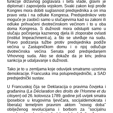
funkcije državnog poglavara i šefa vlade, glavni je
diplomat i zapovijeda vojskom. Svaki zakon koji prođe
Kongres mora dobiti suglasnost predsjednika a on ima
pravo veta i na odluke Kongresa. Predsjednikov veto
moguće je zaobići samo u slučajevima kad su zakoni ili
odluke prihvaćeni dvotrećinskom većinom i to u oba
doma Kongresa. S dužnosti mora odstupiti samo u
slučaju počinjenja kaznenog djela ili zloporabe ovlasti
(institut Impeachment-a), a što se utvrđuje na sudu.
Pravo podizanja tužbe protiv predsjednika podiže
većina u Zastupničkom domu i o njoj odlučuje
dvotrećinska većina Senata pod predsjedanjem
Vrhovnog suda. Ako se dokaže da je kriv, jedina
sankcija je udaljavanje s dužnosti.
Tako je to u zemljama koje oduvijek smatramo uzorima
demokracije. Francuska ima polupredsjednički, a SAD
predsjednički sustav.
U Francuskoj čija se Deklaracija o pravima čovjeka i
građanina (
La Déclaration des droits de l'Homme et du
citoyen
) od 26. kolovoza 1789. godine još uvijek smatra
(posebice u krugovima ljevičara, socijaldemokrata i
liberala) temeljnim pravnim aktom "novog doba"
obilježenog revolucijama i borbom za "socijalnu