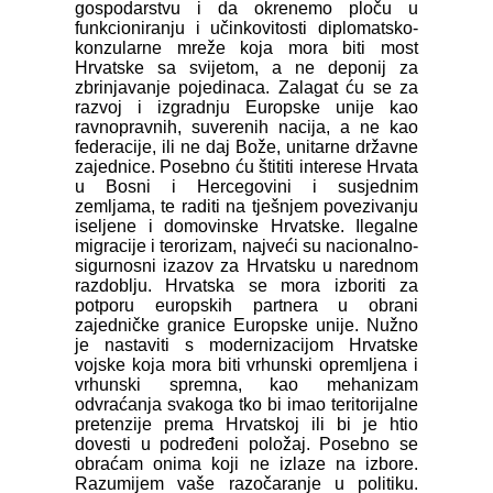
gospodarstvu i da okrenemo ploču u
funkcioniranju i učinkovitosti diplomatsko-
konzularne mreže koja mora biti most
Hrvatske sa svijetom, a ne deponij za
zbrinjavanje pojedinaca. Zalagat ću se za
razvoj i izgradnju Europske unije kao
ravnopravnih, suverenih nacija, a ne kao
federacije, ili ne daj Bože, unitarne državne
zajednice. Posebno ću štititi interese Hrvata
u Bosni i Hercegovini i susjednim
zemljama, te raditi na tješnjem povezivanju
iseljene i domovinske Hrvatske. Ilegalne
migracije i terorizam, najveći su nacionalno-
sigurnosni izazov za Hrvatsku u narednom
razdoblju. Hrvatska se mora izboriti za
potporu europskih partnera u obrani
zajedničke granice Europske unije. Nužno
je nastaviti s modernizacijom Hrvatske
vojske koja mora biti vrhunski opremljena i
vrhunski spremna, kao mehanizam
odvraćanja svakoga tko bi imao teritorijalne
pretenzije prema Hrvatskoj ili bi je htio
dovesti u podređeni položaj. Posebno se
obraćam onima koji ne izlaze na izbore.
Razumijem vaše razočaranje u politiku.