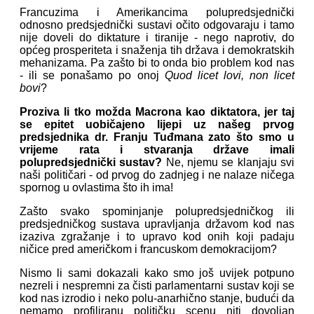
Francuzima i Amerikancima polupredsjednički
odnosno predsjednički sustavi očito odgovaraju i tamo
nije doveli do diktature i tiranije - nego naprotiv, do
općeg prosperiteta i snaženja tih država i demokratskih
mehanizama. Pa zašto bi to onda bio problem kod nas
- ili se ponašamo po onoj
Quod licet lovi, non licet
bovi
?
Proziva li tko možda Macrona kao diktatora, jer taj
se epitet uobičajeno lijepi uz našeg prvog
predsjednika dr. Franju Tuđmana zato što smo u
vrijeme rata i stvaranja države imali
polupredsjednički sustav?
Ne, njemu se klanjaju svi
naši političari - od prvog do zadnjeg i ne nalaze ničega
spornog u ovlastima što ih ima!
Zašto svako spominjanje polupredsjedničkog ili
predsjedničkog sustava upravljanja državom kod nas
izaziva zgražanje i to upravo kod onih koji padaju
ničice pred američkom i francuskom demokracijom?
Nismo li sami dokazali kako smo još uvijek potpuno
nezreli i nespremni za čisti parlamentarni sustav koji se
kod nas izrodio i neko polu-anarhično stanje, budući da
nemamo profiliranu političku scenu niti dovoljan