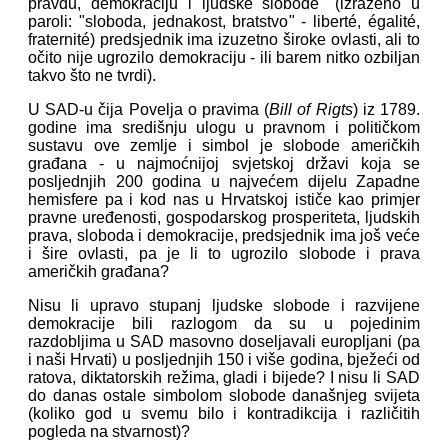
pravdu, demokraciju i ljudske slobode" (izraženo u
paroli: "sloboda, jednakost, bratstvo" - liberté, égalité,
fraternité) predsjednik ima izuzetno široke ovlasti, ali to
očito nije ugrozilo demokraciju - ili barem nitko ozbiljan
takvo što ne tvrdi).
U SAD-u čija Povelja o pravima (
Bill of Rigts
) iz 1789.
godine ima središnju ulogu u pravnom i političkom
sustavu ove zemlje i simbol je slobode američkih
građana - u najmoćnijoj svjetskoj državi koja se
posljednjih 200 godina u najvećem dijelu Zapadne
hemisfere pa i kod nas u Hrvatskoj ističe kao primjer
pravne uređenosti, gospodarskog prosperiteta, ljudskih
prava, sloboda i demokracije, predsjednik ima još veće
i šire ovlasti, pa je li to ugrozilo slobode i prava
američkih građana?
Nisu li upravo stupanj ljudske slobode i razvijene
demokracije bili razlogom da su u pojedinim
razdobljima u SAD masovno doseljavali europljani (pa
i naši Hrvati) u posljednjih 150 i više godina, bježeći od
ratova, diktatorskih režima, gladi i bijede? I nisu li SAD
do danas ostale simbolom slobode današnjeg svijeta
(koliko god u svemu bilo i kontradikcija i različitih
pogleda na stvarnost)?