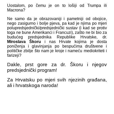
Uostalom, po čemu je on to lošiji od Trumpa ili
Macrona?
Ne samo da je obrazovaniji i pametniji od obojice,
nego zasigurno i bolje pjeva, pa kad je njima po mjeri
polupredsjednički/predsjednički sustav (i kad se protiv
toga ne bune Amerikanci i Francuzi), zašto ne bi bio za
budućeg predsjednika Republike Hrvatske, dr.
Miroslava Škoru
i nas Hrvate kojima je dosta
poniženja i glavinjanja po bespućima društvene i
političke zbilje što nam je kroje i nameću mediokriteti i
farizeji?
Dakle, prst gore za dr. Škoru i njegov
predsjednički program!
Za Hrvatsku po mjeri svih njezinih građana,
ali i hrvatskoga naroda!