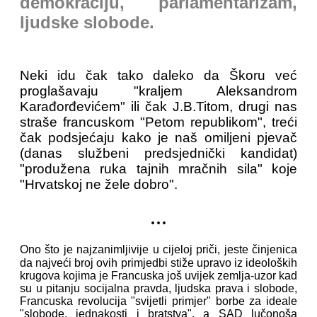
demokraciju, parlamentarizam,
ljudske slobode.
Neki idu čak tako daleko da Škoru već
proglašavaju "kraljem Aleksandrom
Karađorđevićem" ili čak J.B.Titom, drugi nas
straše francuskom "Petom republikom", treći
čak podsjećaju kako je naš omiljeni pjevač
(danas službeni predsjednički kandidat)
"produžena ruka tajnih mračnih sila" koje
"Hrvatskoj ne žele dobro".
...
Ono što je najzanimljivije u cijeloj priči, jeste činjenica
da najveći broj ovih primjedbi stiže upravo iz ideoloških
krugova kojima je Francuska još uvijek zemlja-uzor kad
su u pitanju socijalna pravda, ljudska prava i slobode,
Francuska revolucija "svijetli primjer" borbe za ideale
"slobode, jednakosti i bratstva", a SAD lučonoša