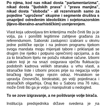
Po njima, kod nas nikad dosta "parlamentarizma",
nikad dosta "ljudskih prava" i "prava manjina",
nikad dosta "sloboda" - ali rezerviranih samo za
pojedine "ugrožene" skupine i segmente društva s
unaprijed određenim ideološkim i svjetonazorskim
(lijevo-liberalno-anarhističkim) usmjerenjem
.
Vlast koja udovoljava tim kriterijima može činiti što ju je
volja, pa i poništiti legitimne zahtjeve građana za
referendumom. Saborski zastupnici izabrani u okviru
jedne političke opcije i na jednom programu tijekom
svoga mandata mogu mijenjati tabore i priklanjati se
drugim (ne rijetko i potpuno oprečnim) opcijama, a da
za to biračkom tijelu ne polažu nikakve račune. Izborni
zakon koji je na snazi osigurava vječitu fluktuaciju
podobnih kadrova velikih stranaka u vrhu vlasti, a
stranačke liste i izborni proces prije su negacija volje
biračkog tijela nego njezin odraz. Hrvatskom se
upravlja činovnički, birokratski, po volji pojedinaca i
stranačkih oligarhija. Onaj tko u Saboru ima 76 ruku,
može činiti što ga je volja i manipulirati u nedogled.
To se zove izigravanje, a ne poštivanje volje birača.
Institucija predsjednika države svedena je na