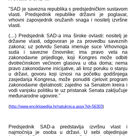
"SAD je savezna republika s predsjedničkim sustavom
vlasti. Predsjednik republike državni je poglavar,
vrhovni zapovjednik oružanih snaga i nositelj izvršne
vlasti.
(…) Predsjednik SAD-a ima široke ovlasti: nositelj je
državne vlasti, odgovoran je za provedbu saveznih
zakona; uz potvrdu Senata imenuje suce Vrhovnoga
suda i savezne činovnike; ima pravo veta na
zakonodavne prijedloge, koji Kongres može odbiti
dvotrećinskom većinom glasova u oba doma; nema
pravo zakonodavne inicijative, ali kroz poruku o stanju
u državi, govoru koji iznosi na početku godišnjega
zasjedanja Kongresa, može ponuditi cjelovit program
zakonodavne djelatnosti; zajedno sa Senatom kreira i
vodi vanjsku politiku te uz pristanak Senata zaključuje
međunarodne ugovore."
(
http://www.enciklopedija.hr/natuknica.aspx?id=56303
)
Predsjednik SAD-a predstavlja izvršnu vlast i
najmoćnija je osoba u državi. U sebi objedinjuje