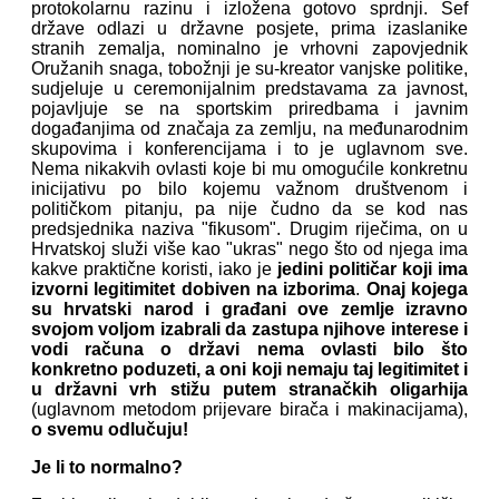
protokolarnu razinu i izložena gotovo sprdnji. Šef
države odlazi u državne posjete, prima izaslanike
stranih zemalja, nominalno je vrhovni zapovjednik
Oružanih snaga, tobožnji je su-kreator vanjske politike,
sudjeluje u ceremonijalnim predstavama za javnost,
pojavljuje se na sportskim priredbama i javnim
događanjima od značaja za zemlju, na međunarodnim
skupovima i konferencijama i to je uglavnom sve.
Nema nikakvih ovlasti koje bi mu omogućile konkretnu
inicijativu po bilo kojemu važnom društvenom i
političkom pitanju, pa nije čudno da se kod nas
predsjednika naziva "fikusom". Drugim riječima, on u
Hrvatskoj služi više kao "ukras" nego što od njega ima
kakve praktične koristi, iako je
jedini političar koji ima
izvorni legitimitet dobiven na izborima
.
Onaj kojega
su hrvatski narod i građani ove zemlje izravno
svojom voljom izabrali da zastupa njihove interese i
vodi računa o državi nema ovlasti bilo što
konkretno poduzeti, a oni koji nemaju taj legitimitet i
u državni vrh stižu putem stranačkih oligarhija
(uglavnom metodom prijevare birača i makinacijama),
o svemu odlučuju!
Je li to normalno?