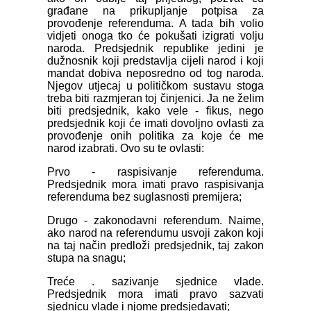
građane na prikupljanje potpisa za
provođenje referenduma. A tada bih volio
vidjeti onoga tko će pokušati izigrati volju
naroda. Predsjednik republike jedini je
dužnosnik koji predstavlja cijeli narod i koji
mandat dobiva neposredno od tog naroda.
Njegov utjecaj u političkom sustavu stoga
treba biti razmjeran toj činjenici. Ja ne želim
biti predsjednik, kako vele - fikus, nego
predsjednik koji će imati dovoljno ovlasti za
provođenje onih politika za koje će me
narod izabrati. Ovo su te ovlasti:
Prvo - raspisivanje referenduma.
Predsjednik mora imati pravo raspisivanja
referenduma bez suglasnosti premijera;
Drugo - zakonodavni referendum. Naime,
ako narod na referendumu usvoji zakon koji
na taj način predloži predsjednik, taj zakon
stupa na snagu;
Treće . sazivanje sjednice vlade.
Predsjednik mora imati pravo sazvati
sjednicu vlade i njome predsjedavati;