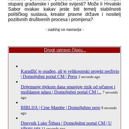
stupanj građanske i političke svijesti? Može li Hrvatski
Sabor ovakav kakav jeste biti temelj stabilnosti
političkog sustava, kreator pravne države i nositelj
pozitivnih društvenih procesa i promjena?
- sadržaj se nastavlja -
Drugi upravo čitaju...
Karadžić je osuđen, ali je velikosrpski projekt preživio
| Domoljubni portal CM | Press
2 seconds ago
Drijemanje tijekom dana smanjuje rizik od srčanog i
moždanog udara | Domoljubni portal CM |...
7 seconds
ago
BIBLIJA | Crne Mambe | Domoljubno pero
9 seconds
ago
Dnevnik Luke Šiftara | Domoljubni portal CM | U
vihoru rata
11 seconds ago