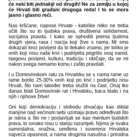
će neki biti
jednakiji
od drugih! Ne za zemlju u kojoj
će Hrvati biti građani drugoga reda! I to se mora
jasno i glasno reći.
Nas kršćane, napose Hrvate - katolike nitko ne treba
učiti što su to ljudska prava, društvena solidarnost,
socijalna pravda. I kako se ophoditi prema ljudima
drugih vjera, rasa i nacija koji žive s nama. Mi smo
dokazali kroz povijest da to itekako znamo, jer toliko je
onih koji nisu naše krvi i podrijetla prigrlilo ovaj narod,
njegovu povijest, kulturu, tradiciju i običaje, da se mi
nakon svega nemamo komu i zašto pravdati.
I u Domovinskom ratu za Hrvatsku se s nama rame uz
rame borilo 25-30% onih koji po krvi i podrijetlu nisu
Hrvati, što nam također treba služiti na čast. Onaj tko
danas blati Domovinski rat i Hrvatsku, baca blato i na
njih i njihove žrtve!
Oni koji demokraciju i slobodu shvaćaju kao diktat
manjine nad većinom sebi uzimaju pravo određivati što
je istina a što ne i postavljati se kao meritum ljudskih
prava, to ionako nisu u stanju razumjeti. Njima je svaka
samostalna, snažna, uređena i suverena Hrvatska
najveća opasnost, a nama drugima nasušna i prirodna