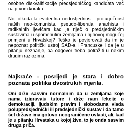
osobne diskvalifikacije predsjedničkog kandidata već
na prvom koraku.
No, otkuda ta evidentna nedosljednost i proturječnost
naših neo-komunista, pseudo-liberala, anarhista i
radikalnih ljevičara kad je riječ o predsjedničkim
sustavima u spomenutim zemljama i njihovoj mogućoj
primjeni u Hrvatskoj? Teško je povjerovati da im je
nepoznat politički ustroj SAD-a i Francuske i da je u
pitanju neznanje, pa odgovor treba potražiti u nekim
drugim razlozima.
Najkraće - posrijedi je stara i dobro
poznata politika dvostrukih mjerila.
Oni drže sasvim normalnim da u zemljama koje
nama izigravaju tutore i drže nam lekcije o
demokraciji, ljudskim pravim i slobodama vlada
polupredsjednički ili predsjednički sustav i da tamo
šef države ima gotovo neograničene ovlasti, ali, kad
je u pitanju Hrvatska u kojoj žive, to je onda sasvim
druga priča.