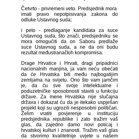
Četvrto - privremeni veto. Predsjednik mora
imati pravo nepotpisivanja zakona do
odluke Ustavnog suda;
i peto - predlaganje kandidata za suce
Ustavnog suda, što znači, predsjedniku se
mora omogućiti da on Saboru predlaže
suce Ustavnog suda, a ne da oni budu
rezultat međustranačkih kompromisa.
Drage Hrvatice i Hrvati, dragi pripadnici
nacionalnih manjina, ja vam neću obećati
da će Hrvatska biti među najbogatijim
zemljama na svijetu. Ono što vam jamčim
je, da ću sve svoje intelektualne i
poduzetničke sposobnosti staviti u funkciju
države. Za mene Hrvatska nije slučajna
država i dokazat ću da je itekako uspješan
projekt koji su ugrozili nesposobni političari.
Želim vratiti povjerenje u instituciju
predsjednika republike i zato tražim vaš
glas, da zajedno damo novi poticaj i
hrvatskoj kulturi i znanosti. Tražim vaš glas
da stvorimo kvalitetnije uvjete u našem