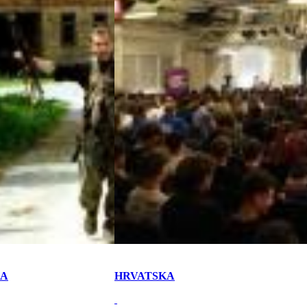
KA
HRVATSKA