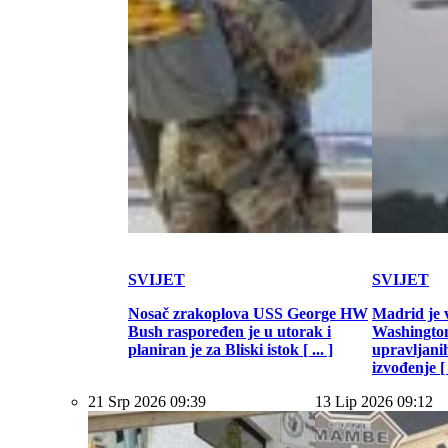
SVIJET
SVIJET
Nosač zrakoplova USS George HW
Madrid je 
Bush raspoređen je u utorak i
Washington
planiran je za Bliski istok [ ... ]
upravljani
izvođenje [ .
21 Srp 2026 09:39
13 Lip 2026 09:12