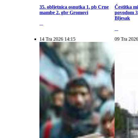
35. obljetnica osnutka 1. pb Crne
Čestitka m
mambe 2. gbr Gromovi
povodom 31
Bljesak
14 Tra 2026 14:15
09 Tra 2026