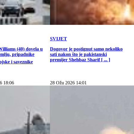
SVIJET
illiams (40) dovela u
Dogovor je postignut samo nekoliko
emlju, pripadnike
sati nakon što je pakistanski
premijer Shehbaz Sharif [ ... ]
jske i saveznike
6 18:06
28 Ožu 2026 14:01