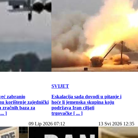
SVIJET
već zabranio
Eskalacija sada dovodi u pitanje i
u korištenje zajednički
hoće li jemenska skupina koju
h zračnih baza za
podržava Iran ciljati
.. ]
trgovačke [ ... ]
09 Lip 2026 07:12
13 Svi 2026 12:35