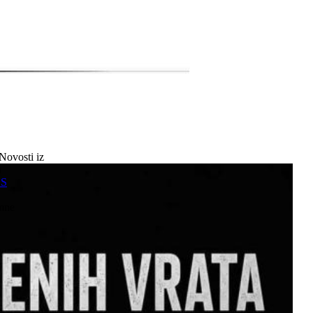
Novosti iz
a
SS
mne