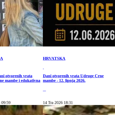
KA
HRVATSKA
ni otvorenih vrata
Dani otvorenih vrata Udruge Crne
ne mambe i edukativna
mambe - 12. lipnja 2026.
 09:59
14 Tra 2026 18:31