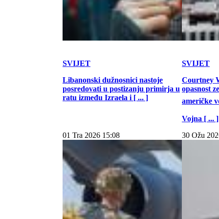
SVIJET
SVIJET
Libanonski dužnosnici nastoje
Courtney W
posredovati u postizanju primirja u
opasnost z
ratu između Izraela i [ ... ]
američke vo
Vojna [ ... ]
01 Tra 2026 15:08
30 Ožu 202