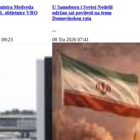
inistra Medveda
U Samoboru i Svetoj Nedelji
. obljetnice VRO
održan sat povijesti na temu
Domovinskog rata
 09:23
08 Tra 2026 07:41