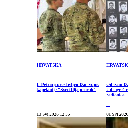
HRVATSKA
HRVATS
U Petrinji proslavljen Dan vojne
Održani Da
kapelanije "Sveti Ilija prorok"
Udruge Cr
radionica
13 Svi 2026 12:35
01 Svi 2026