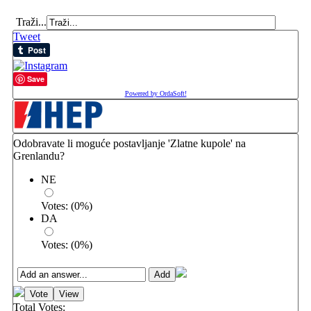
Traži...
Tweet
Save
Powered by OrdaSoft!
Odobravate li moguće postavljanje 'Zlatne kupole' na
Grenlandu?
NE
Votes:
(
0
%)
DA
Votes:
(
0
%)
Total Votes: