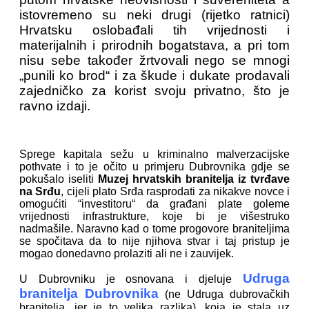
istovremeno su neki drugi (rijetko ratnici)
Hrvatsku oslobađali tih vrijednosti i
materijalnih i prirodnih bogatstava, a pri tom
nisu sebe također žrtvovali nego se mnogi
„punili ko brod“ i za škude i dukate prodavali
zajedničko za korist svoju privatno, što je
ravno izdaji.
Sprege kapitala sežu u kriminalno malverzacijske
pothvate i to je očito u primjeru Dubrovnika gdje se
pokušalo iseliti
Muzej hrvatskih branitelja iz tvrđave
na Srđu
, cijeli plato Srđa rasprodati za nikakve novce i
omogućiti “investitoru“ da građani plate goleme
vrijednosti infrastrukture, koje bi je višestruko
nadmašile. Naravno kad o tome progovore braniteljima
se spočitava da to nije njihova stvar i taj pristup je
mogao donedavno prolaziti ali ne i zauvijek.
Udruga
U Dubrovniku je osnovana i djeluje
branitelja Dubrovnika
(ne Udruga dubrovačkih
branitelja, jer je to velika razlika), koja je stala uz