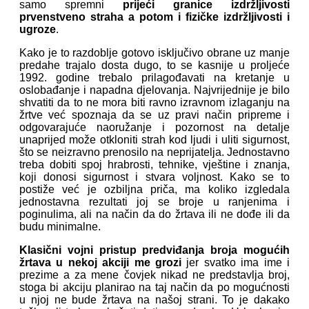
samo spremni
prijeći granice izdržljivosti
prvenstveno straha a potom i fizičke izdržljivosti i
ugroze
.
Kako je to razdoblje gotovo isključivo obrane uz manje
predahe trajalo dosta dugo, to se kasnije u proljeće
1992. godine trebalo prilagođavati na kretanje u
oslobađanje i napadna djelovanja. Najvrijednije je bilo
shvatiti da to ne mora biti ravno izravnom izlaganju na
žrtve već spoznaja da se uz pravi način pripreme i
odgovarajuće naoružanje i pozornost na detalje
unaprijed može otkloniti strah kod ljudi i uliti sigurnost,
što se neizravno prenosilo na neprijatelja. Jednostavno
treba dobiti spoj hrabrosti, tehnike, vještine i znanja,
koji donosi sigurnost i stvara voljnost. Kako se to
postiže već je ozbiljna priča, ma koliko izgledala
jednostavna rezultati joj se broje u ranjenima i
poginulima, ali na način da do žrtava ili ne dođe ili da
budu minimalne.
Klasični vojni pristup predviđanja broja mogućih
žrtava u nekoj akciji me grozi
jer svatko ima ime i
prezime a za mene čovjek nikad ne predstavlja broj,
stoga bi akciju planirao na taj način da po mogućnosti
u njoj ne bude žrtava na našoj strani. To je dakako