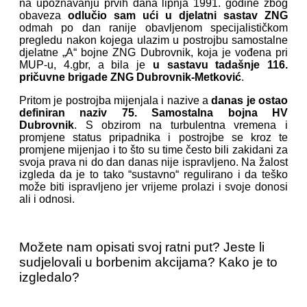
na upoznavanju prvih dana lipnja 1991. godine zbog
obaveza
odlučio sam ući u djelatni sastav ZNG
odmah po dan ranije obavljenom specijalističkom
pregledu nakon kojega ulazim u postrojbu samostalne
djelatne „A“ bojne ZNG Dubrovnik, koja je vođena pri
MUP-u, 4.gbr, a bila je
u sastavu tadašnje 116.
pričuvne brigade ZNG Dubrovnik-Metković
.
Pritom je postrojba mijenjala i nazive a
danas je ostao
definiran naziv 75. Samostalna bojna HV
Dubrovnik
. S obzirom na turbulentna vremena i
promjene status pripadnika i postrojbe se kroz te
promjene mijenjao i to što su time često bili zakidani za
svoja prava ni do dan danas nije ispravljeno. Na žalost
izgleda da je to tako “sustavno“ regulirano i da teško
može biti ispravljeno jer vrijeme prolazi i svoje donosi
ali i odnosi.
Možete nam opisati svoj ratni put? Jeste li
sudjelovali u borbenim akcijama? Kako je to
izgledalo?