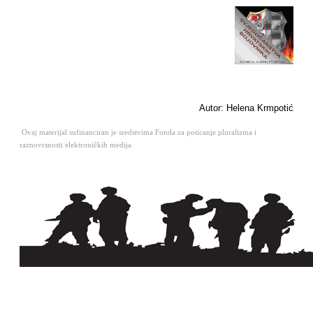
Autor: Helena Krmpotić
Ovaj materijal sufinanciran je sredstvima Fonda za poticanje pluralizma i
raznovrsnosti elektroničkih medija.