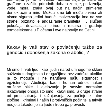
građane u zaštitu prirodnih dobara zemlje, podzemlja,
vode, mora, zraka ovaj put na način primjeren
demokraciji u miru. Možda smo bili među prvima ali
nismo sigurno jedini budući malverzacija ima na sve
strane, poznato je angažiranje branitelja i u slučaju
pokušaja devastacija prirodnih resursa i gradnje
termoelektrane u Pločama i ove najnovije na Cetini.
Kakav je vaš stav o povlačenju tužbe za
genocid i donošenja zakona o aboliciji?
Mi smo Hrvati ljudi, kao ljudi i narod umnogome skloni
suživotu s drugima a i drugačijima bez zadrške ukoliko
je to moguće i ne narušava našu sigurnost i
egzistenciju. Abolicija, kao i human odnos nakon
oružane bitke i djelovanja je sasvim normalno
iskazivanje onoga što smo i kakvi smo. S druge strane
od procesuiranja i kažnjavanja za počinjene ratne
zločine i kriminal i naših i protivničkih počinitelja takvih
nedjela također je za ljude i treba ga provesti.