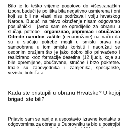
Bilo je to teško vrijeme pogotovo do višestranačkih
izbora budući je politika bila negativno usmjerena i oni
koji su bili na vlasti nisu podržavali volju hrvatskog
Naroda. Budući na takvo okruženje nisam odgovarao
poslušnički i javno sam se opredijelio za obranu u
slučaju potrebe i
organizirao, pripremao i obučavao
Odrede narodne zaštite
(nenaoružane) na način da
su u slučaju potrebe mogli u smislu prava na
samoobranu u tom smislu koristiti i naoružati se
osobnim oružjem što je jako dobro bilo prihvaćeno i
realizirano kroz formacije desetina (12 ljudi), koje su
bile opremljene, obučavane, stručne i brzo pokretne.
Imale su zapovjednika i zamjenika, specijaliste,
vezistu, bolničara…
Kada ste pristupili u obranu Hrvatske? U kojoj
brigadi ste bili?
Prijavio sam se ranije a uspostavio izravne kontakte s
odgovornima za obranu u Dubrovniku te bio u postrojbi