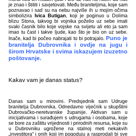
je znao i štititi i savjetovati. Među braniteljima, koje sam
poznavao i sad su na nebu najviše ih u mojim očima
simbolizira
Ivica Butigan
, koji je poginuo u Dolima
blizu Stona, takvog bi vojnika poželio uz sebe imati
svaki časnik bilo koje vojske na svijetu ali eto ja sam
imao tu čast i takve ljude, kao što je bio on uz sebe.
Puno je
Inače, kad bi počeo nabrajati to bi potrajalo.
branitelja Dubrovnika i ovdje na jugu i
širom Hrvatske i svima iskazujem izuzetno
poštovanje.
Kakav vam je danas status?
Danas sam u mirovini. Predsjednik sam Udruge
branitelja Dubrovnika. Odnedavno vijećnik u skupštini
Dubrovačko-neretvanske županije. Aktivan sam u
inicijativama i surađujem s udrugama i osobama, koje
se bore za zaštitu vrijednosti i prirodnih resursa, koje su
u Dubrovniku ugrožene na stalnoj meti nekakvih
„investitora“ i onih koji im pogoduju a rasprodali bi sve