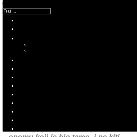
Traži...
Korisnička ocjena:
5
/
5
Molimo ocijenite
SHB
Četvrtak, 12 Listopad 2017 17:08
Hitovi: 12883
RATOVI
SVJEDOČANSTVA HRVATSKIH
BOJOVNIKA
Istinskom branitelju najvrjednije
od svega je čast i dostojanstvo,
onomu koji je bio tamo, i ne kiti