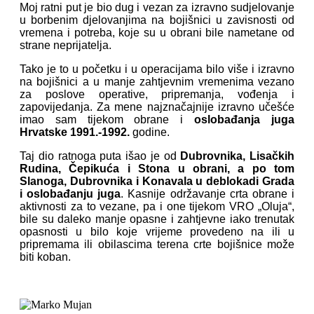
Moj ratni put je bio dug i vezan za izravno sudjelovanje
u borbenim djelovanjima na bojišnici u zavisnosti od
vremena i potreba, koje su u obrani bile nametane od
strane neprijatelja.
Tako je to u početku i u operacijama bilo više i izravno
na bojišnici a u manje zahtjevnim vremenima vezano
za poslove operative, pripremanja, vođenja i
zapovijedanja. Za mene najznačajnije izravno učešće
imao sam tijekom obrane i
oslobađanja juga
Hrvatske 1991.-1992.
godine.
Taj dio ratnoga puta išao je od
Dubrovnika, Lisačkih
Rudina, Čepikuća i Stona u obrani, a po tom
Slanoga, Dubrovnika i Konavala u deblokadi Grada
i oslobađanju juga
. Kasnije održavanje crta obrane i
aktivnosti za to vezane, pa i one tijekom VRO „Oluja“,
bile su daleko manje opasne i zahtjevne iako trenutak
opasnosti u bilo koje vrijeme provedeno na ili u
pripremama ili obilascima terena crte bojišnice može
biti koban.