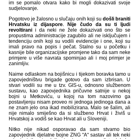
im se pomalo otvara kako bi mogli dokazivati svoje
sudjelovanje.
Pogotovo je žalosno u slučaju onih koji su
došli braniti
Hrvatsku iz dijaspore
.
Nije čudo da su ti ljudi
revoltirani
i da neki ne žele dokazivati ono što se
propustima administracije zagubilo ali ne isključujem i
tendenciju onih koji su vodili evidencije i one, koji su
imali pravo na popis i pečat. Stalno su u početku i
kasnije bile organizacijske promjene tako da sam neke
primjere u više navrata spominjao ali i moj primjer je
zanimljiv.
Naime odlaskom na bojišnicu i tijekom boravka tamo u
zapovjedništvu brigade gotovo da sam izbrisan. U
stvari vodili su me u tzv. GIS-u, odnosno službenom
sustavu, kao zapovjednika pričuvne satnije u nekoj
bojni u Metkoviću, u kojoj na tom nazovimo ga
postavljenju nisam proveo ni jednoga jedinoga dana a
ne znam jelo ona ikad mobilizirana. Malo se šalim, ali
nije nimalo smiješno da si službeno Hrvat i živiš u
Hrvatskoj a vodiš se kao Hrvat ali u Sloveniji.
Nitko nije nikad osporavao da sam stvarno bio
zapovjednik djelatne bojne ZNG “A“ sastav ali tek neki