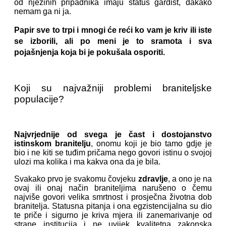
od njezinih pripadnika imaju status gardist, dakako
nemam ga ni ja.
Papir sve to trpi i mnogi će reći ko vam je kriv ili iste
se izborili, ali po meni je to sramota i sva
pojašnjenja koja bi je pokušala osporiti.
Koji su najvažniji problemi braniteljske
populacije?
Najvrjednije od svega je čast i dostojanstvo
istinskom branitelju
, onomu koji je bio tamo gdje je
bio i ne kiti se tuđim pričama nego govori istinu o svojoj
ulozi ma kolika i ma kakva ona da je bila.
Svakako prvo je svakomu čovjeku
zdravlje
, a ono je na
ovaj ili onaj način braniteljima narušeno o čemu
najviše govori velika smrtnost i prosječna životna dob
branitelja. Statusna pitanja i ona egzistencijalna su dio
te priče i sigurno je kriva mjera ili zanemarivanje od
strane institucija i ne uvijek kvalitetna zakonska