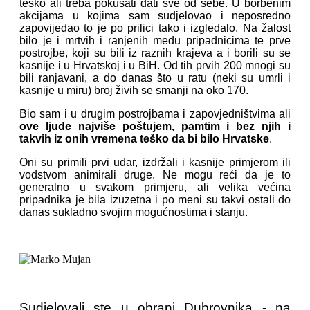
teško ali treba pokušati dati sve od sebe. U borbenim
akcijama u kojima sam sudjelovao i neposredno
zapovijedao to je po prilici tako i izgledalo. Na žalost
bilo je i mrtvih i ranjenih među pripadnicima te prve
postrojbe, koji su bili iz raznih krajeva a i borili su se
kasnije i u Hrvatskoj i u BiH. Od tih prvih 200 mnogi su
bili ranjavani, a do danas što u ratu (neki su umrli i
kasnije u miru) broj živih se smanji na oko 170.
Bio sam i u drugim postrojbama i zapovjedništvima ali
ove ljude najviše poštujem, pamtim i bez njih i
takvih iz onih vremena teško da bi bilo Hrvatske
.
Oni su primili prvi udar, izdržali i kasnije primjerom ili
vodstvom animirali druge. Ne mogu reći da je to
generalno u svakom primjeru, ali velika većina
pripadnika je bila izuzetna i po meni su takvi ostali do
danas sukladno svojim mogućnostima i stanju.
Sudjelovali ste u obrani Dubrovnika - na