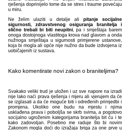
rješenja doprinijelo tome da se stres i traume povećaju
u miru.
Ne želim ulaziti u detalje ali
pitanje socijalne
sigurnosti, zdravstvenog osiguranja branitelja i
slično trebali bi biti neupitni
, pa i smještaja barem
onoga dostojnoga vlastitoga krova nad glavom a onda
nužnoga smještaja u sigurnosti primjerene ustanove,
koja bi mogla ali opće nije nužno da bude izdvojena iz
uobičajenih iz sustava.
Kako komentirate novi zakon o braniteljima?
Svakako veliki trud je uložen i uz sve napore na izradi
nije lako naći prava rješenja i mjeru ali vjerujem da će
se izglasati a da će moguće biti i određenih primjedbi i
promjena. Ukoliko one budu na mjestu i njima
usklađena prava i poboljša se skrb svima, a pogotovo
socijalno ugroženim kategorijama branitelja bit ću i te
kako zadovoljan. Posebno me raduje što bi novim
Zakonom mogla doći do izražaja briga za one prve u