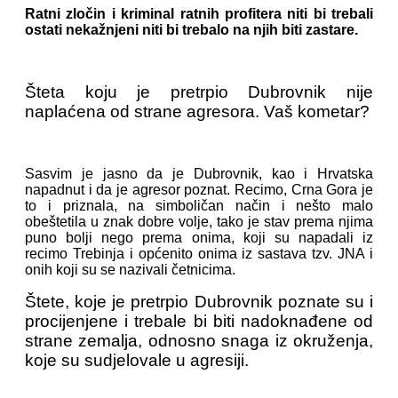
Ratni zločin i kriminal ratnih profitera niti bi trebali
ostati nekažnjeni niti bi trebalo na njih biti zastare.
Šteta koju je pretrpio Dubrovnik nije
naplaćena od strane agresora. Vaš kometar?
Sasvim je jasno da je Dubrovnik, kao i Hrvatska
napadnut i da je agresor poznat. Recimo, Crna Gora je
to i priznala, na simboličan način i nešto malo
obeštetila u znak dobre volje, tako je stav prema njima
puno bolji nego prema onima, koji su napadali iz
recimo Trebinja i općenito onima iz sastava tzv. JNA i
onih koji su se nazivali četnicima.
Štete, koje je pretrpio Dubrovnik poznate su i
procijenjene i trebale bi biti nadoknađene od
strane zemalja, odnosno snaga iz okruženja,
koje su sudjelovale u agresiji.