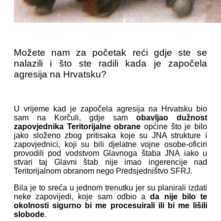
Možete nam za početak reći gdje ste se
nalazili i što ste radili kada je započela
agresija na Hrvatsku?
U vrijeme kad je započela agresija na Hrvatsku bio
sam na Korčuli, gdje sam
obavljao dužnost
zapovjednika Teritorijalne obrane
općine što je bilo
jako složeno zbog pritisaka koje su JNA strukture i
zapovjednici, koji su bili djelatne vojne osobe-oficiri
provodili pod vodstvom Glavnoga štaba JNA iako u
stvari taj Glavni štab nije imao ingerencije nad
Teritorijalnom obranom nego Predsjedništvo SFRJ.
Bila je to sreća u jednom trenutku jer su planirali izdati
neke zapovijedi, koje sam odbio a
da nije bilo te
okolnosti sigurno bi me procesuirali ili bi me lišili
slobode
.