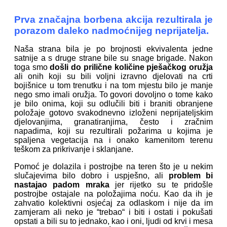
Prva značajna borbena akcija rezultirala je
porazom daleko nadmoćnijeg neprijatelja.
Naša strana bila je po brojnosti ekvivalenta jedne
satnije a s druge strane bile su snage brigade. Nakon
toga smo
došli do prilične količine pješačkog oružja
ali onih koji su bili voljni izravno djelovati na crti
bojišnice u tom trenutku i na tom mjestu bilo je manje
nego smo imali oružja. To govori dovoljno o tome kako
je bilo onima, koji su odlučili biti i braniti obranjene
položaje gotovo svakodnevno izloženi neprijateljskim
djelovanjima, granatiranjima, često i zračnim
napadima, koji su rezultirali požarima u kojima je
spaljena vegetacija na i onako kamenitom terenu
teškom za prikrivanje i sklanjane.
Pomoć je dolazila i postrojbe na teren što je u nekim
slučajevima bilo dobro i uspješno, ali
problem bi
nastajao padom mraka
jer rijetko su te pridošle
postrojbe ostajale na položajima noću. Kao da ih je
zahvatio kolektivni osjećaj za odlaskom i nije da im
zamjeram ali neko je “trebao“ i biti i ostati i pokušati
opstati a bili su to jednako, kao i oni, ljudi od krvi i mesa