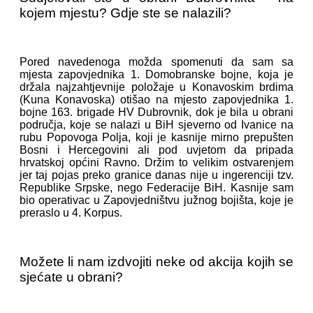
kojem mjestu? Gdje ste se nalazili?
Pored navedenoga možda spomenuti da sam sa
mjesta zapovjednika 1. Domobranske bojne, koja je
držala najzahtjevnije položaje u Konavoskim brdima
(Kuna Konavoska) otišao na mjesto zapovjednika 1.
bojne 163. brigade HV Dubrovnik, dok je bila u obrani
područja, koje se nalazi u BiH sjeverno od Ivanice na
rubu Popovoga Polja, koji je kasnije mirno prepušten
Bosni i Hercegovini ali pod uvjetom da pripada
hrvatskoj općini Ravno. Držim to velikim ostvarenjem
jer taj pojas preko granice danas nije u ingerenciji tzv.
Republike Srpske, nego Federacije BiH. Kasnije sam
bio operativac u Zapovjedništvu južnog bojišta, koje je
preraslo u 4. Korpus.
Možete li nam izdvojiti neke od akcija kojih se
sjećate u obrani?