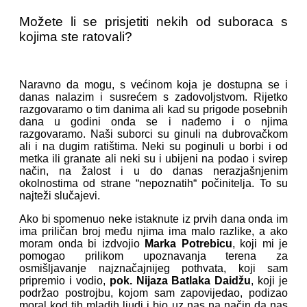
Možete li se prisjetiti nekih od suboraca s
kojima ste ratovali?
Naravno da mogu, s većinom koja je dostupna se i
danas nalazim i susrećem s zadovoljstvom. Rijetko
razgovaramo o tim danima ali kad su prigode posebnih
dana u godini onda se i nađemo i o njima
razgovaramo. Naši suborci su ginuli na dubrovačkom
ali i na dugim ratištima. Neki su poginuli u borbi i od
metka ili granate ali neki su i ubijeni na podao i svirep
način, na žalost i u do danas nerazjašnjenim
okolnostima od strane “nepoznatih“ počinitelja. To su
najteži slučajevi.
Ako bi spomenuo neke istaknute iz prvih dana onda im
ima priličan broj među njima ima malo razlike, a ako
moram onda bi izdvojio
Marka Potrebicu
, koji mi je
pomogao prilikom upoznavanja terena za
osmišljavanje najznačajnijeg pothvata, koji sam
pripremio i vodio,
pok. Nijaza Batlaka Daidžu
, koji je
podržao postrojbu, kojom sam zapovijedao, podizao
moral kod tih mladih ljudi i bio uz nas na način da nas