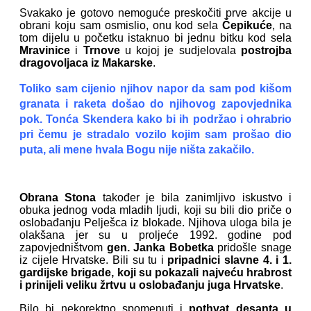
Svakako je gotovo nemoguće preskočiti prve akcije u
obrani koju sam osmislio, onu kod sela
Čepikuće
, na
tom dijelu u početku istaknuo bi jednu bitku kod sela
Mravinice
i
Trnove
u kojoj je sudjelovala
postrojba
dragovoljaca iz Makarske
.
Toliko sam cijenio njihov napor da sam pod kišom
granata i raketa došao do njihovog zapovjednika
pok. Tonća Skendera kako bi ih podržao i ohrabrio
pri čemu je stradalo vozilo kojim sam prošao dio
puta, ali mene hvala Bogu nije ništa zakačilo.
Obrana Stona
također je bila zanimljivo iskustvo i
obuka jednog voda mladih ljudi, koji su bili dio priče o
oslobađanju Pelješca iz blokade. Njihova uloga bila je
olakšana jer su u proljeće 1992. godine pod
zapovjedništvom
gen. Janka Bobetka
pridošle snage
iz cijele Hrvatske. Bili su tu i
pripadnici slavne 4. i 1.
gardijske brigade, koji su pokazali najveću hrabrost
i prinijeli veliku žrtvu u oslobađanju juga Hrvatske
.
Bilo bi nekorektno spomenuti i
pothvat desanta u