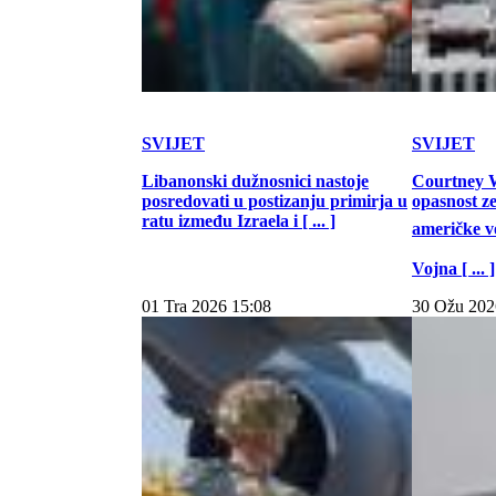
SVIJET
SVIJET
Libanonski dužnosnici nastoje
Courtney W
posredovati u postizanju primirja u
opasnost z
ratu između Izraela i [ ... ]
američke vo
Vojna [ ... ]
01 Tra 2026 15:08
30 Ožu 202