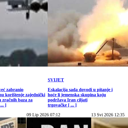
SVIJET
već zabranio
Eskalacija sada dovodi u pitanje i
u korištenje zajednički
hoće li jemenska skupina koju
h zračnih baza za
podržava Iran ciljati
.. ]
trgovačke [ ... ]
09 Lip 2026 07:12
13 Svi 2026 12:35