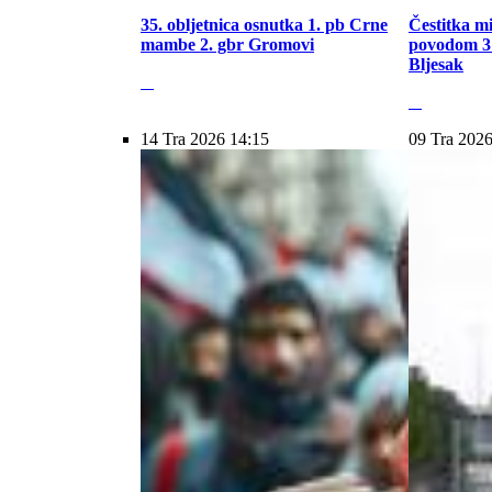
35. obljetnica osnutka 1. pb Crne
Čestitka m
mambe 2. gbr Gromovi
povodom 31
Bljesak
14 Tra 2026 14:15
09 Tra 2026