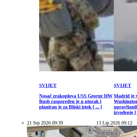
SVIJET
SVIJET
Nosač zrakoplova USS George HW
Madrid je 
Bush raspoređen je u utorak i
Washington
planiran je za Bliski istok [ ... ]
upravljani
izvođenje [ .
21 Srp 2026 09:39
13 Lip 2026 09:12