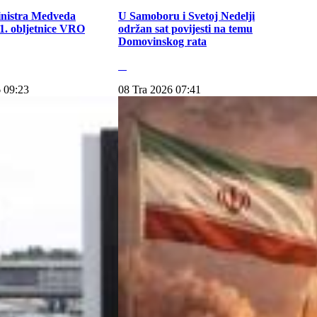
inistra Medveda
U Samoboru i Svetoj Nedelji
. obljetnice VRO
održan sat povijesti na temu
Domovinskog rata
 09:23
08 Tra 2026 07:41