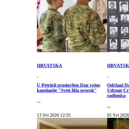
HRVATSKA
HRVATS
U Petrinji proslavljen Dan vojne
Održani Da
kapelanije "Sveti Ilija prorok"
Udruge Cr
radionica
13 Svi 2026 12:35
01 Svi 2026