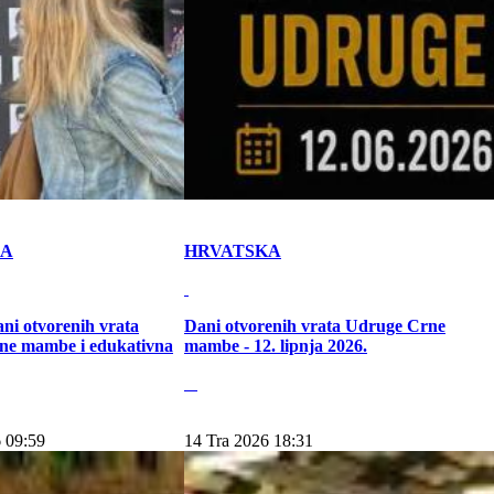
KA
HRVATSKA
ni otvorenih vrata
Dani otvorenih vrata Udruge Crne
ne mambe i edukativna
mambe - 12. lipnja 2026.
 09:59
14 Tra 2026 18:31