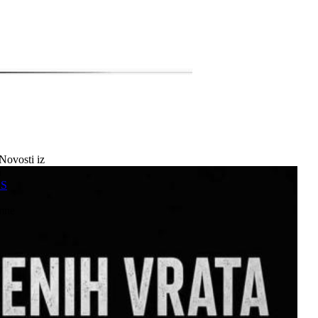
Novosti iz
a
SS
mne