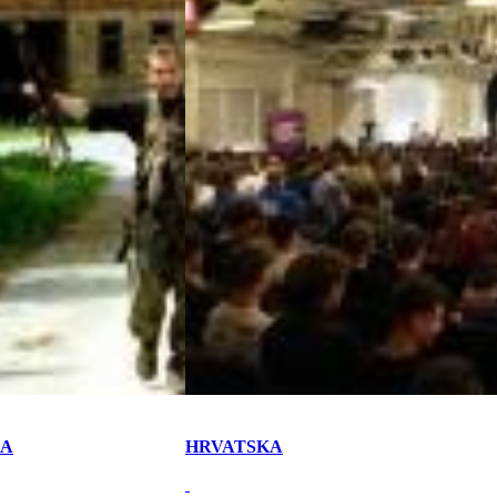
KA
HRVATSKA