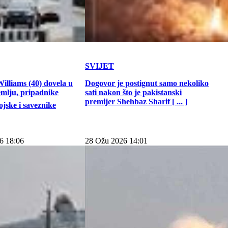
SVIJET
illiams (40) dovela u
Dogovor je postignut samo nekoliko
emlju, pripadnike
sati nakon što je pakistanski
premijer Shehbaz Sharif [ ... ]
jske i saveznike
6 18:06
28 Ožu 2026 14:01