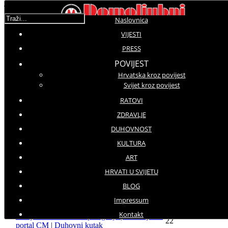
Traži...
Naslovnica
VIJESTI
UCM
PRESS
POVIJEST
Prikaz #
Hrvatska kroz povijest
Svijet kroz povijest
Datum
Naziv
Hitovi
objave
RATOVI
Uskrs - velika nada čovjeka i čovječanstva |
14-04-
13853
ZDRAVLJE
Domoljubni portal CM | Duhovni kutak
22
DUHOVNOST
Molitva posvete Bezgrješnom Srcu Marijinu
koju je papa Franjo molio za Rusiju i
28-03-
KULTURA
17444
Ukrajinu | Domoljubni portal CM | Duhovni
22
ART
kutak
62 godine od kraja ovozemaljskog života
HRVATI U SVIJETU
našega blaženika, kardinala i mučenika
10-02-
4132
BLOG
Alojzija Stepinca | Domoljubni portal CM |
22
Duhovni kutak
Impressum
Glasnović vjernicima: Srcem i dušom
22-01-
Kontakt
stavljam vam se na raspolaganje | Domoljubni
4100
22
portal CM | Duhovni kutak