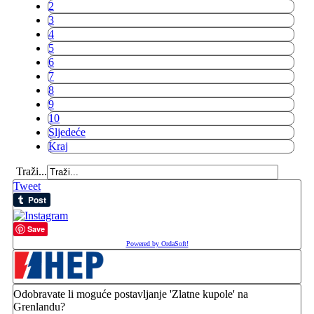
2
3
4
5
6
7
8
9
10
Sljedeće
Kraj
Traži...
Tweet
Save
Powered by OrdaSoft!
Odobravate li moguće postavljanje 'Zlatne kupole' na
Grenlandu?