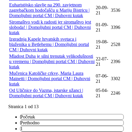
Euharistijsko slavlje na 290. zavjetnom
20-09-
zagrebačkom hodočašću u Mariju Bistricu |
3536
21
Domoljubni portal CM | Duhovni kutak
Siromaštvo vodi k radosti jer siromaštvo jest
01-09-
sloboda! | Domoljubni portal CM | Duhovni
3396
21
kutak
Izgradnja Kapele hrvatskih svetaca i
19-08-
blaženika u Betlehemu | Domoljubni portal
2528
21
CM | Duhovni kutak
Mladost Duha je silni trenutak velikodušnosti
22-07-
u vremenu | Domoljubni portal CM | Duhovni
2396
21
kutak
Mučenica Katoličke crkve, Maria Laura
07-06-
Mainetti | Domoljubni portal CM | Duhovni
3302
21
kutak
Od Uličnice do Vazma, istarske užanci |
05-04-
2246
Domoljubni portal CM | Duhovni kutak
21
Stranica 1 od 13
Početak
Prethodno
1