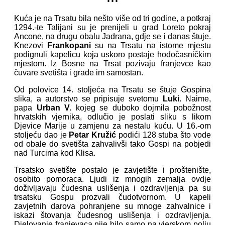
Kuća je na Trsatu bila nešto više od tri godine, a potkraj
1294.-te Talijani su je prenijeli u grad Loreto pokraj
Ancone, na drugu obalu Jadrana, gdje se i danas štuje.
Knezovi
Frankopani
su na Trsatu na istome mjestu
podignuli kapelicu koja uskoro postaje hodočasničkim
mjestom. Iz Bosne na Trsat pozivaju franjevce kao
čuvare svetišta i grade im samostan.
Od polovice 14. stoljeća na Trsatu se štuje Gospina
slika, a autorstvo se pripisuje svetomu
Luki
. Naime,
papa
Urban V.
kojeg se duboko dojmila pobožnost
hrvatskih vjernika, odlučio je poslati sliku s likom
Djevice Marije u zamjenu za nestalu kuću. U 16.-om
stoljeću dao je
Petar Kružić
podići 128 stuba što vode
od obale do svetišta zahvalivši tako Gospi na pobjedi
nad Turcima kod Klisa.
Trsatsko svetište postalo je zavjetište i proštenište,
osobito pomoraca. Ljudi iz mnogih zemalja ovdje
doživljavaju čudesna uslišenja i ozdravljenja pa su
trsatsku Gospu prozvali čudotvornom. U kapeli
zavjetnih darova pohranjene su mnoge zahvalnice i
iskazi štovanja čudesnog uslišenja i ozdravljenja.
Djelovanje franjevaca nije bilo samo na vjerskom polju