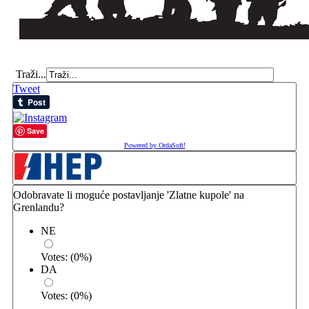
Traži...
Tweet
Save
Powered by OrdaSoft!
Odobravate li moguće postavljanje 'Zlatne kupole' na
Grenlandu?
NE
Votes:
(
0
%)
DA
Votes:
(
0
%)