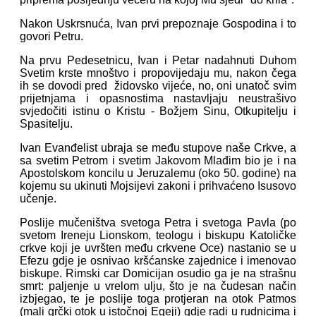
Nakon Uskrsnuća, Ivan prvi prepoznaje Gospodina i to
govori Petru.
Na prvu Pedesetnicu, Ivan i Petar nadahnuti Duhom
Svetim krste mnoštvo i propovijedaju mu, nakon čega
ih se dovodi pred židovsko vijeće, no, oni unatoč svim
prijetnjama i opasnostima nastavljaju neustrašivo
svjedočiti istinu o Kristu - Božjem Sinu, Otkupitelju i
Spasitelju.
Ivan Evanđelist ubraja se među stupove naše Crkve, a
sa svetim Petrom i svetim Jakovom Mlađim bio je i na
Apostolskom koncilu u Jeruzalemu (oko 50. godine) na
kojemu su ukinuti Mojsijevi zakoni i prihvaćeno Isusovo
učenje.
Poslije mučeništva svetoga Petra i svetoga Pavla (po
svetom Ireneju Lionskom, teologu i biskupu Katoličke
crkve koji je uvršten među crkvene Oce) nastanio se u
Efezu gdje je osnivao kršćanske zajednice i imenovao
biskupe. Rimski car Domicijan osudio ga je na strašnu
smrt: paljenje u vrelom ulju, što je na čudesan način
izbjegao, te je poslije toga protjeran na otok Patmos
(mali grčki otok u istočnoj Egeji) gdje radi u rudnicima i