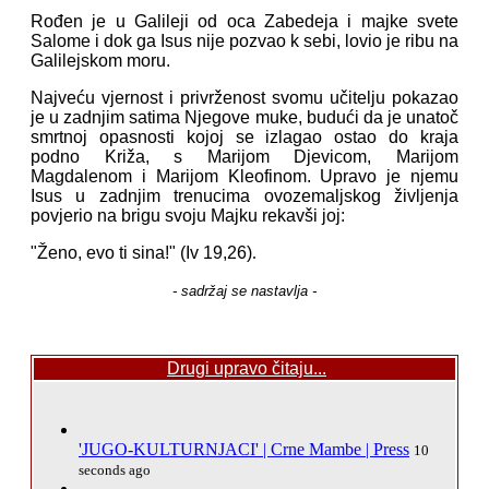
Rođen je u Galileji od oca Zabedeja i majke svete
Salome i dok ga Isus nije pozvao k sebi, lovio je ribu na
Galilejskom moru.
Najveću vjernost i privrženost svomu učitelju pokazao
je u zadnjim satima Njegove muke, budući da je unatoč
smrtnoj opasnosti kojoj se izlagao ostao do kraja
podno Križa, s Marijom Djevicom, Marijom
Magdalenom i Marijom Kleofinom. Upravo je njemu
Isus u zadnjim trenucima ovozemaljskog življenja
povjerio na brigu svoju Majku rekavši joj:
"Ženo, evo ti sina!" (Iv 19,26)
.
- sadržaj se nastavlja -
Drugi upravo čitaju...
'JUGO-KULTURNJACI' | Crne Mambe | Press
10
seconds ago