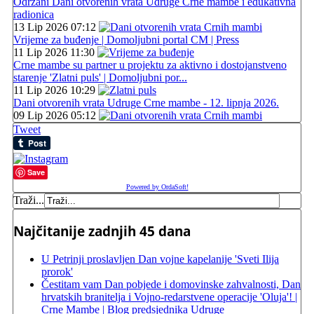
Održani Dani otvorenih vrata Udruge Crne mambe i edukativna
radionica
13 Lip 2026 07:12
Vrijeme za buđenje | Domoljubni portal CM | Press
11 Lip 2026 11:30
Crne mambe su partner u projektu za aktivno i dostojanstveno
starenje 'Zlatni puls' | Domoljubni por...
11 Lip 2026 10:29
Dani otvorenih vrata Udruge Crne mambe - 12. lipnja 2026.
09 Lip 2026 05:12
Tweet
Save
Powered by OrdaSoft!
Traži...
Najčitanije zadnjih 45 dana
U Petrinji proslavljen Dan vojne kapelanije 'Sveti Ilija
prorok'
Čestitam vam Dan pobjede i domovinske zahvalnosti, Dan
hrvatskih branitelja i Vojno-redarstvene operacije 'Oluja'! |
Crne Mambe | Blog predsjednika Udruge