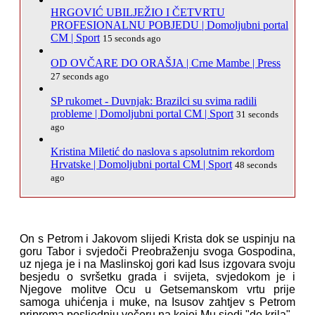
HRGOVIĆ UBILJEŽIO I ČETVRTU
PROFESIONALNU POBJEDU | Domoljubni portal
CM | Sport
15 seconds ago
OD OVČARE DO ORAŠJA | Crne Mambe | Press
27 seconds ago
SP rukomet - Duvnjak: Brazilci su svima radili
probleme | Domoljubni portal CM | Sport
31 seconds
ago
Kristina Miletić do naslova s apsolutnim rekordom
Hrvatske | Domoljubni portal CM | Sport
48 seconds
ago
On s Petrom i Jakovom slijedi Krista dok se uspinju na
goru Tabor i svjedoči Preobraženju svoga Gospodina,
uz njega je i na Maslinskoj gori kad Isus izgovara svoju
besjedu o svršetku grada i svijeta, svjedokom je i
Njegove molitve Ocu u Getsemanskom vrtu prije
samoga uhićenja i muke, na Isusov zahtjev s Petrom
priprema posljednju večeru na kojoj Mu sjedi "do krila".