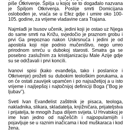
piše Otkrivenje. Špilja u kojoj se to događalo nazvana
je Špiljom Otkrivenja. Poslije smrti Domicijana
oslobođen je, vraća se u Efez gdje i umire oko 100-
105. godine, za vrijeme vladavine cara Trajana.
Najmlađi je Isusov učenik, jedini koji je ostao uz Njega
do same smrti na Križu, svjedočio je praznom grobu i
prvi Ga prepoznao nakon Uskrsnuća i jedini je od
apostola koji nije podnio mučeništvo, nego umro
prirodnom smrću u dubokoj starosti. Smatra ga se
posebno zaslužnim za kristijanizaciju Male Azije gdje
su se održavali i prvi koncili.
Ivanovi spisi (kako evanđelja, tako i poslanice i
Otkrivenje) prožeti su dubokim teološkim porukama, a
on će ostati zauvijek upamćen i po najsažetijoj a u isto
vrijeme i najljepšoj i najtočnijoj definiciji Boga ("Bog je
ljubav").
Sveti Ivan Evanđelist zaštitnik je pisaca, teologa,
nakladnika, slikara, skladatelja, knjižničara, prijateljstva
i prijatelja, te mnogih župa diljem svijeta. U Hrvatskoj je
ime Ivan jedno od najčešćih i najpopularnijih i
pojavljuje se u raznim inačicama i kod muškaraca i kod
žena.