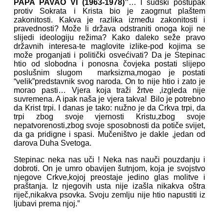
PAPA PAVAO VI (1963-1978)”
… I sudski postupak
protiv Sokrata i Krista bio je zaogrnut plaštem
zakonitosti. Kakva je razlika između zakonitosti i
pravednosti? Može li država odstraniti onoga koji ne
slijedi ideologiju režima? Kako daleko seže pravo
državnih interesa-te maglovite izlike-pod kojima se
može proganjati i politički osvećivati? Da je Stepinac
htio od slobodna i ponosna čovjeka postati slijepo
poslušnim slugom marksizma,mogao je postati
“velik”predstavnik svog naroda. On to nije htio i zato je
morao pasti… Vjera koja traži žrtve ,izgleda nije
suvremena. A ipak naša je vjera takva! Bilo je potrebno
da Krist trpi. I danas je tako: nužno je da Crkva trpi, da
trpi zbog svoje vjernosti Kristu,zbog svoje
nepatvorenosti,zbog svoje sposobnosti da potiče svijet,
da ga pridigne i spasi. Mučeništvo je dakle ,jedan od
darova Duha Svetoga.
Stepinac neka nas uči ! Neka nas nauči pouzdanju i
dobroti. On je umro obavijen šutnjom, koja je svojstvo
njegove Crkve,kojoj preostaje jedino glas molitve i
praštanja. Iz njegovih usta nije izašla nikakva oštra
riječ,nikakva psovka. Svoju zemlju nije htio napustiti iz
ljubavi prema njoj.”