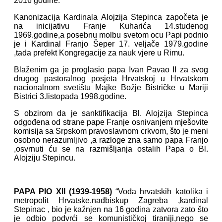
2016 godine.
Kanonizacija Kardinala Alojzija Stepinca započeta je
na inicijativu Franje Kuharića 14.studenog
1969.godine,a posebnu molbu svetom ocu Papi podnio
je i Kardinal Franjo Šeper 17. veljače 1979.godine
,tada prefekt Kongregacije za nauk vjere u Rimu.
Blaženim ga je proglasio papa Ivan Pavao II za svog
drugog pastoralnog posjeta Hrvatskoj u Hrvatskom
nacionalnom svetištu Majke Božje Bistričke u Mariji
Bistrici 3.listopada 1998.godine.
S obzirom da je sanktifikacija Bl. Alojzija Stepinca
odgođena od strane pape Franje osnivanjem mješovite
komisija sa Srpskom pravoslavnom crkvom, što je meni
osobno nerazumljivo ,a razloge zna samo papa Franjo
,osvrnuti ću se na razmišljanja ostalih Papa o Bl.
Alojziju Stepincu.
PAPA PIO XII (1939-1958)
“Vođa hrvatskih katolika i
metropolit Hrvatske.nadbiskup Zagreba ,kardinal
Stepinac , bio je kažnjen na 16 godina zatvora zato što
je odbio podvrći se komunističkoj tiraniji,nego se