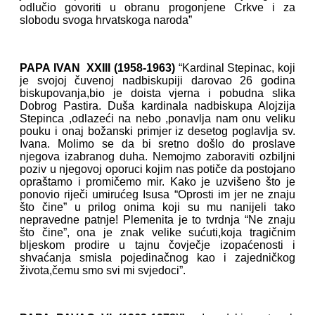
odlučio govoriti u obranu progonjene Crkve i za
slobodu svoga hrvatskoga naroda”
PAPA IVAN XXIII (1958-1963)
“Kardinal Stepinac, koji
je svojoj čuvenoj nadbiskupiji darovao 26 godina
biskupovanja,bio je doista vjerna i pobudna slika
Dobrog Pastira. Duša kardinala nadbiskupa Alojzija
Stepinca ,odlazeći na nebo ,ponavlja nam onu veliku
pouku i onaj božanski primjer iz desetog poglavlja sv.
Ivana. Molimo se da bi sretno došlo do proslave
njegova izabranog duha. Nemojmo zaboraviti ozbiljni
poziv u njegovoj oporuci kojim nas potiče da postojano
opraštamo i promičemo mir. Kako je uzvišeno što je
ponovio riječi umirućeg Isusa “Oprosti im jer ne znaju
što čine” u prilog onima koji su mu nanijeli tako
nepravedne patnje! Plemenita je to tvrdnja “Ne znaju
što čine”, ona je znak velike sućuti,koja tragičnim
bljeskom prodire u tajnu čovječje izopaćenosti i
shvaćanja smisla pojedinačnog kao i zajedničkog
života,čemu smo svi mi svjedoci”.