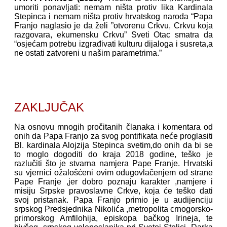
umoriti ponavljati: nemam ništa protiv lika Kardinala
Stepinca i nemam ništa protiv hrvatskog naroda “Papa
Franjo naglasio je da želi ”otvorenu Crkvu, Crkvu koja
razgovara, ekumensku Crkvu” Sveti Otac smatra da
“osjećam potrebu izgrađivati kulturu dijaloga i susreta,a
ne ostati zatvoreni u našim parametrima.”
ZAKLJUČAK
Na osnovu mnogih pročitanih članaka i komentara od
onih da Papa Franjo za svog pontifikata neće proglasiti
Bl. kardinala Alojzija Stepinca svetim,do onih da bi se
to moglo dogoditi do kraja 2018 godine, teško je
razlučiti što je stvarna namjera Pape Franje. Hrvatski
su vjernici ožalošćeni ovim odugovlačenjem od strane
Pape Franje ,jer dobro poznaju karakter ,namjere i
misiju Srpske pravoslavne Crkve, koja će teško dati
svoj pristanak. Papa Franjo primio je u audijenciju
srpskog Predsjednika Nikolića ,metropolita crnogorsko-
primorskog Amfilohija, episkopa bačkog Irineja, te