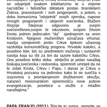
se oduprijeti svakom totalitarizmu te u vrijeme
nacističke i fašističke diktature postao braniteljem
Židova, pravoslavnih i svih progonjenih, a potom, u
doba komunizma “odvjetnik” svojih vjernika, napose
mnogih progonjenih i ubijenih svećenika. Blaženi
Alojzije Stepinac odgovorio je svojim
svećeništvom,svojim bi iskustvom, svojom žrtvom
života jednim jedincatim “da” sjedinjenim sa onim
Kristovim. Njegovo mučeništvo označava vrhunac
nasilja usmjerenih protiv Crkve tijekom užasnog
razdoblja komunističkog progona. Hrvatski katolici, a
posebno kler, bili su predmetom mučenja i sustavnih
nasilja koja su išli za tim da razore katoličku Crkvu.
Ono posebno teško doba obilježio je jedan naraštaj
biskupa,svećenika i redovnika, spremnih umrijeti da ne
bi izdali Krista, Crkvu i Papu. I danas je Crkva u
Hrvatskoj pozvana na jedinstvo kako bi se suočila s
izazovima u promijenjenom društvenom okružju,
nalazeći misionarskom spremnošću nove putove
evangelizacije, posebice u službi s mlađim
naraštajima.”
PAPA FRANJO (2013.)
”Recite to svima ,nemojte se