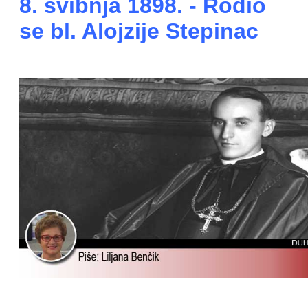
8. svibnja 1898. - Rodio
se bl. Alojzije Stepinac