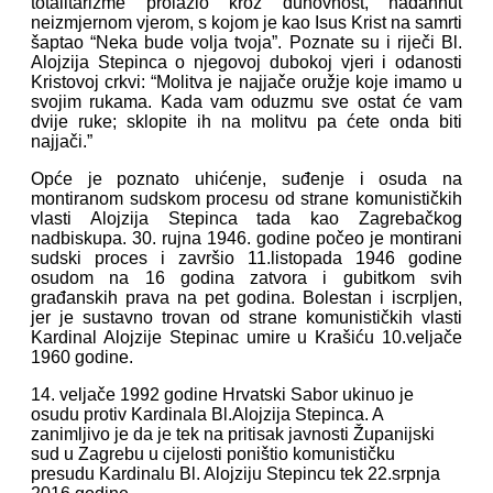
totalitarizme prolazio kroz duhovnost, nadahnut
neizmjernom vjerom, s kojom je kao Isus Krist na samrti
šaptao “Neka bude volja tvoja”. Poznate su i riječi Bl.
Alojzija Stepinca o njegovoj dubokoj vjeri i odanosti
Kristovoj crkvi: “Molitva je najjače oružje koje imamo u
svojim rukama. Kada vam oduzmu sve ostat će vam
dvije ruke; sklopite ih na molitvu pa ćete onda biti
najjači.”
Opće je poznato uhićenje, suđenje i osuda na
montiranom sudskom procesu od strane komunističkih
vlasti Alojzija Stepinca tada kao Zagrebačkog
nadbiskupa. 30. rujna 1946. godine počeo je montirani
sudski proces i završio 11.listopada 1946 godine
osudom na 16 godina zatvora i gubitkom svih
građanskih prava na pet godina. Bolestan i iscrpljen,
jer je sustavno trovan od strane komunističkih vlasti
Kardinal Alojzije Stepinac umire u Krašiću 10.veljače
1960 godine.
14. veljače 1992 godine Hrvatski Sabor ukinuo je
osudu protiv Kardinala Bl.Alojzija Stepinca. A
zanimljivo je da je tek na pritisak javnosti Županijski
sud u Zagrebu u cijelosti poništio komunističku
presudu Kardinalu Bl. Alojziju Stepincu tek 22.srpnja