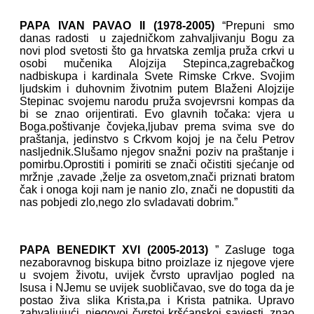
PAPA IVAN PAVAO II (1978-2005)
“Prepuni smo
danas radosti u zajedničkom zahvaljivanju Bogu za
novi plod svetosti što ga hrvatska zemlja pruža crkvi u
osobi mučenika Alojzija Stepinca,zagrebačkog
nadbiskupa i kardinala Svete Rimske Crkve. Svojim
ljudskim i duhovnim životnim putem Blaženi Alojzije
Stepinac svojemu narodu pruža svojevrsni kompas da
bi se znao orijentirati. Evo glavnih točaka: vjera u
Boga.poštivanje čovjeka,ljubav prema svima sve do
praštanja, jedinstvo s Crkvom kojoj je na čelu Petrov
nasljednik.Slušamo njegov snažni poziv na praštanje i
pomirbu.Oprostiti i pomiriti se znači očistiti sjećanje od
mržnje ,zavade ,želje za osvetom,znači priznati bratom
čak i onoga koji nam je nanio zlo, znači ne dopustiti da
nas pobjedi zlo,nego zlo svladavati dobrim.”
PAPA BENEDIKT XVI (2005-2013)
” Zasluge toga
nezaboravnog biskupa bitno proizlaze iz njegove vjere
u svojem životu, uvijek čvrsto upravljao pogled na
Isusa i NJemu se uvijek suobličavao, sve do toga da je
postao živa slika Krista,pa i Krista patnika. Upravo
zahvaljujući, njegovoj čvrstoj kršćanskoj savjesti, znao