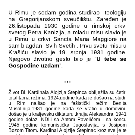
U Rimu je sedam godina studirao teologiju
na Gregorijanskom sveučilištu. Zaređen je
26.listopada 1930 godine u rimskoj crkvi
svetog Petra Kanizija, a mladu misu slavio je
u Rimu u crkvi Sancta Maria Maggiore na
sam blagdan Svih Svetih . Prvu svetu misu u
Krašiću slavio je 19. srpnja 1931 godine.
Njegovo životno geslo bilo je “
U tebe se
Gospodine uzdam
”.
...
Život Bl. Kardinala Alojzija Stepinca obilježila su četiri
totalitarna režima. 1924.godine kada je došao na studij
u Rim naišao je na fašistički režim Benita
Musolinija.1931 godine kada se vratio u domovinu
došao je u kraljevsku diktaturu ,kralja Aleksandra. 1941
godine dolazi NDH sa Antom Pavelićem i na koncu
1945 godine komunistička Jugoslavija. s Josipom
Bozom Titom. Kardinal Alojzije Stepinac kroz sve je te