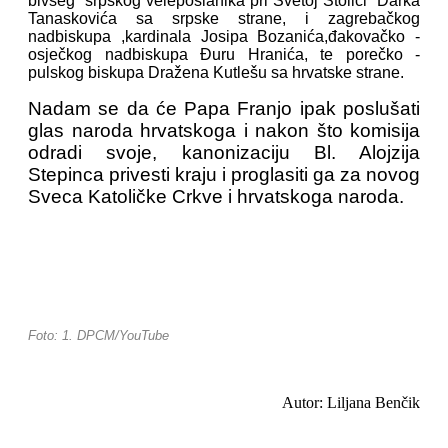
bivšeg srpskog veleposlanika pri Svetoj Stolici Darka
Tanaskovića sa srpske strane, i zagrebačkog
nadbiskupa ,kardinala Josipa Bozanića,đakovačko -
osječkog nadbiskupa Đuru Hranića, te porečko -
pulskog biskupa Dražena Kutlešu sa hrvatske strane.
Nadam se da će Papa Franjo ipak poslušati
glas naroda hrvatskoga i nakon što komisija
odradi svoje, kanonizaciju Bl. Alojzija
Stepinca privesti kraju i proglasiti ga za novog
Sveca Katoličke Crkve i hrvatskoga naroda.
Foto: 1. DPCM/YouTube
Autor: Liljana Benčik