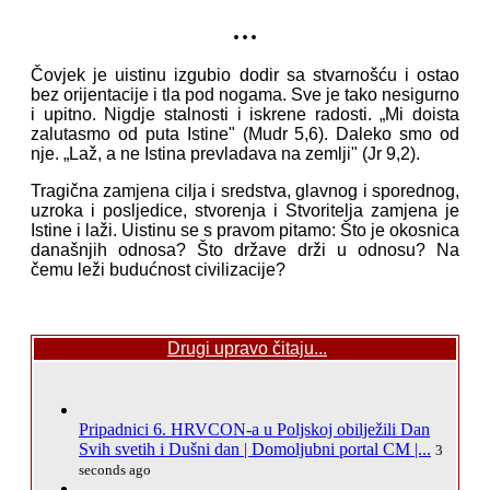
...
Čovjek je uistinu izgubio dodir sa stvarnošću i ostao
bez orijentacije i tla pod nogama. Sve je tako nesigurno
i upitno. Nigdje stalnosti i iskrene radosti. „Mi doista
zalutasmo od puta Istine" (Mudr 5,6). Daleko smo od
nje. „Laž, a ne Istina prevladava na zemlji" (Jr 9,2).
Tragična zamjena cilja i sredstva, glavnog i sporednog,
uzroka i posljedice, stvorenja i Stvoritelja zamjena je
Istine i laži. Uistinu se s pravom pitamo: Što je okosnica
današnjih odnosa? Što države drži u odnosu? Na
čemu leži budućnost civilizacije?
Drugi upravo čitaju...
Pripadnici 6. HRVCON-a u Poljskoj obilježili Dan
Svih svetih i Dušni dan | Domoljubni portal CM |...
3
seconds ago