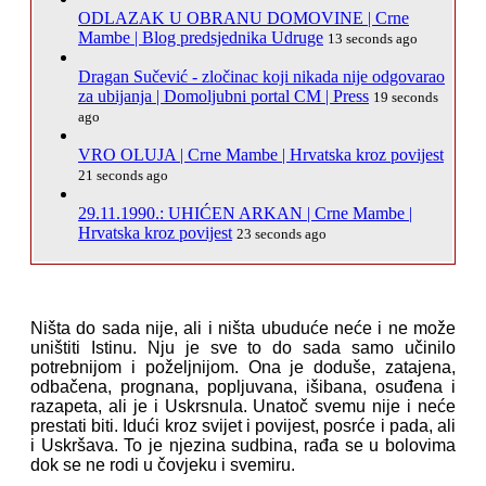
ODLAZAK U OBRANU DOMOVINE | Crne
Mambe | Blog predsjednika Udruge
13 seconds ago
Dragan Sučević - zločinac koji nikada nije odgovarao
za ubijanja | Domoljubni portal CM | Press
19 seconds
ago
VRO OLUJA | Crne Mambe | Hrvatska kroz povijest
21 seconds ago
29.11.1990.: UHIĆEN ARKAN | Crne Mambe |
Hrvatska kroz povijest
23 seconds ago
Ništa do sada nije, ali i ništa ubuduće neće i ne može
uništiti Istinu. Nju je sve to do sada samo učinilo
potrebnijom i poželjnijom. Ona je doduše, zatajena,
odbačena, prognana, popljuvana, išibana, osuđena i
razapeta, ali je i Uskrsnula. Unatoč svemu nije i neće
prestati biti. Idući kroz svijet i povijest, posrće i pada, ali
i Uskršava. To je njezina sudbina, rađa se u bolovima
dok se ne rodi u čovjeku i svemiru.