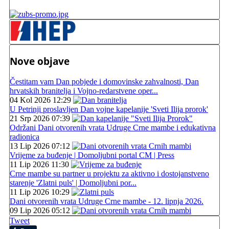
Nove objave
Čestitam vam Dan pobjede i domovinske zahvalnosti, Dan
hrvatskih branitelja i Vojno-redarstvene oper...
04 Kol 2026 12:29
U Petrinji proslavljen Dan vojne kapelanije 'Sveti Ilija prorok'
21 Srp 2026 07:39
Održani Dani otvorenih vrata Udruge Crne mambe i edukativna
radionica
13 Lip 2026 07:12
Vrijeme za buđenje | Domoljubni portal CM | Press
11 Lip 2026 11:30
Crne mambe su partner u projektu za aktivno i dostojanstveno
starenje 'Zlatni puls' | Domoljubni por...
11 Lip 2026 10:29
Dani otvorenih vrata Udruge Crne mambe - 12. lipnja 2026.
09 Lip 2026 05:12
Tweet