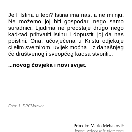
Je li Istina u tebi? Istina ima nas, a ne mi nju.
Ne možemo joj biti gospodari nego samo
suradnici. Ljudima ne preostaje drugo nego
kad-tad prihvatiti Istinu i dopustiti joj da nas
poistini. Ona, učovječena u Kristu odjekuje
cijelim svemirom, uvijek moćna i iz današnjeg
će društvenog i sveopćeg kaosa stvoriti...
...novog čovjeka i novi svijet.
Foto: 1. DPCM/Izvor
Priredio: Mario Mehaković
Izvor: velecasnisudac.com