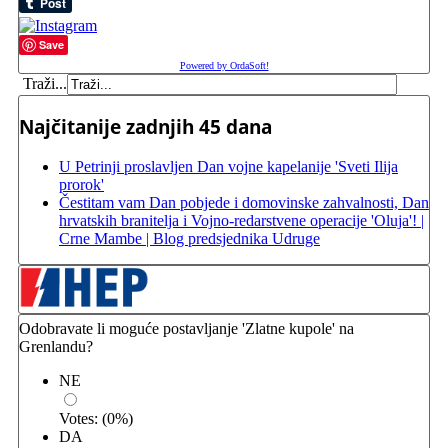
Save
Powered by OrdaSoft!
Traži...
Najčitanije zadnjih 45 dana
U Petrinji proslavljen Dan vojne kapelanije 'Sveti Ilija
prorok'
Čestitam vam Dan pobjede i domovinske zahvalnosti, Dan
hrvatskih branitelja i Vojno-redarstvene operacije 'Oluja'! |
Crne Mambe | Blog predsjednika Udruge
Odobravate li moguće postavljanje 'Zlatne kupole' na
Grenlandu?
NE
Votes:
(
0
%)
DA