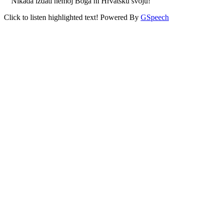
Nikada izdati nemoj Boga ni Hrvatsku svoju!
Click to listen highlighted text!
Powered By
GSpeech