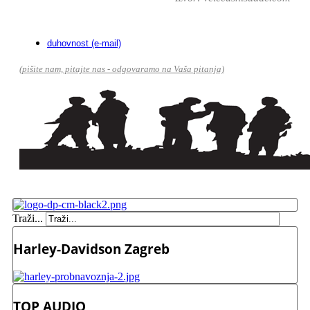
duhovnost (e-mail)
(pišite nam, pitajte nas - odgovaramo na Vaša pitanja)
Traži...
Harley-Davidson Zagreb
TOP AUDIO