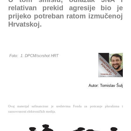
relativan prekid agresije bio je
prijeko potreban ratom izmučenoj
Hrvatskoj.
Foto: 1. DPCM/scrshot HRT
Autor: Tomislav Šulj
Ovaj materijal sufinanciran je sredstvima Fonda za poticanje pluralizma i
raznovrsnosti elektroničkih medija.