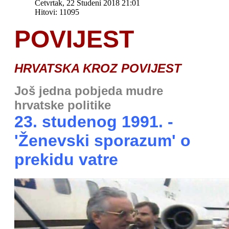
Četvrtak, 22 Studeni 2018 21:01
Hitovi: 11095
POVIJEST
HRVATSKA KROZ POVIJEST
J
oš jedna pobjeda mudre
hrvatske politike
23. studenog 1991. -
'Ženevski sporazum' o
prekidu vatre