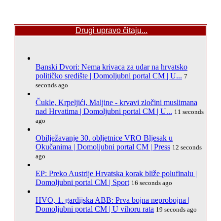
Drugi upravo čitaju...
Banski Dvori: Nema krivaca za udar na hrvatsko
političko središte | Domoljubni portal CM | U...
7
seconds ago
Čukle, Krpeljići, Maljine - krvavi zločini muslimana
nad Hrvatima | Domoljubni portal CM | U...
11 seconds
ago
Obilježavanje 30. obljetnice VRO Bljesak u
Okučanima | Domoljubni portal CM | Press
12 seconds
ago
EP: Preko Austrije Hrvatska korak bliže polufinalu |
Domoljubni portal CM | Sport
16 seconds ago
HVO, 1. gardijska ABB: Prva bojna neprobojna |
Domoljubni portal CM | U vihoru rata
19 seconds ago