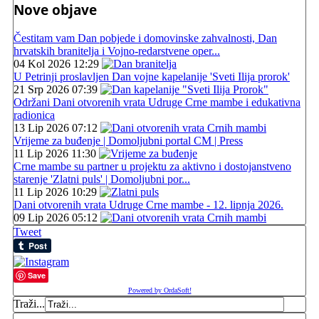
Nove objave
Čestitam vam Dan pobjede i domovinske zahvalnosti, Dan
hrvatskih branitelja i Vojno-redarstvene oper...
04 Kol 2026 12:29
U Petrinji proslavljen Dan vojne kapelanije 'Sveti Ilija prorok'
21 Srp 2026 07:39
Održani Dani otvorenih vrata Udruge Crne mambe i edukativna
radionica
13 Lip 2026 07:12
Vrijeme za buđenje | Domoljubni portal CM | Press
11 Lip 2026 11:30
Crne mambe su partner u projektu za aktivno i dostojanstveno
starenje 'Zlatni puls' | Domoljubni por...
11 Lip 2026 10:29
Dani otvorenih vrata Udruge Crne mambe - 12. lipnja 2026.
09 Lip 2026 05:12
Tweet
Save
Powered by OrdaSoft!
Traži...