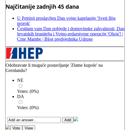
Najčitanije zadnjih 45 dana
U Petrinji proslavljen Dan vojne kapelanije 'Sveti Ilija
prorok'
Čestitam vam Dan pobjede i domovinske zahvalnosti, Dan
hrvatskih branitelja i Vojno-redarstvene operacije 'Oluja'! |
Crne Mambe | Blog predsjednika Udruge
Odobravate li moguće postavljanje 'Zlatne kupole' na
Grenlandu?
NE
Votes:
(
0
%)
DA
Votes:
(
0
%)