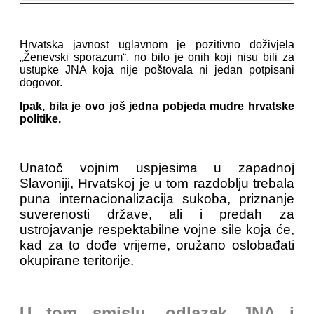
Hrvatska javnost uglavnom je pozitivno doživjela
„Ženevski sporazum“, no bilo je onih koji nisu bili za
ustupke JNA koja nije poštovala ni jedan potpisani
dogovor.
Ipak, bila je ovo još jedna pobjeda mudre hrvatske
politike.
Unatoč vojnim uspjesima u zapadnoj
Slavoniji, Hrvatskoj je u tom razdoblju trebala
puna internacionalizacija sukoba, priznanje
suverenosti države, ali i predah za
ustrojavanje respektabilne vojne sile koja će,
kad za to dođe vrijeme, oružano oslobađati
okupirane teritorije.
U tom smislu, odlazak JNA i