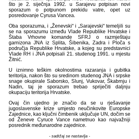
što je 2. siječnja 1992. u Sarajevu potpisan novi
sporazum o potpunom prekidu vatre, opet uz
posredovanje Cyrusa Vancea.
Oba sporazuma, i „Ženevski“ i „Sarajevski“ temeljili su
se na sporazumu između Vlade Republike Hrvatske i
Štaba Vrhovne komande SFRJ o razmještaju
garnizona JNA iz Splita, Šibenika, Zadra i Ploča s
područja Republike Hrvatske, a kojeg su predstavnici
Vlade RH i JNA potpisali 21. studenog 1991. u mjestu
Žitnić.
U iznimno teškim okolnostima razaranja i gubitka
teritorija, nakon što su sredinom studenog JNA i srpske
snage okupirale Saborsko, Slunj, Vukovar, Škabrnju i
Nadin, taj je sporazum trebao spriječiti daljnju
okupaciju teritorija Hrvatske.
Ovaj čin ujedno je značio da se u rješavanje
jugoslavenske krize umjesto neučinkovite Europske
Zajednice, kao ključni čimbenik uključuje UN, dočim se
od Ženeve Cyruce Vance nametnuo kao najvažniji
posrednik međunarodne zajednice.
- sadržaj se nastavlja -