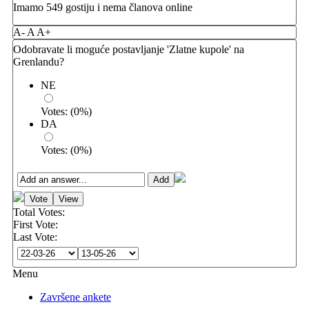
Imamo 549 gostiju i nema članova online
A-
A
A+
Odobravate li moguće postavljanje 'Zlatne kupole' na
Grenlandu?
NE
Votes:
(
0
%)
DA
Votes:
(
0
%)
Total Votes:
First Vote:
Last Vote:
Menu
Završene ankete