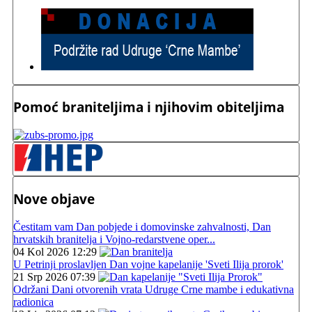
Pomoć braniteljima i njihovim obiteljima
Nove objave
Čestitam vam Dan pobjede i domovinske zahvalnosti, Dan
hrvatskih branitelja i Vojno-redarstvene oper...
04 Kol 2026 12:29
U Petrinji proslavljen Dan vojne kapelanije 'Sveti Ilija prorok'
21 Srp 2026 07:39
Održani Dani otvorenih vrata Udruge Crne mambe i edukativna
radionica