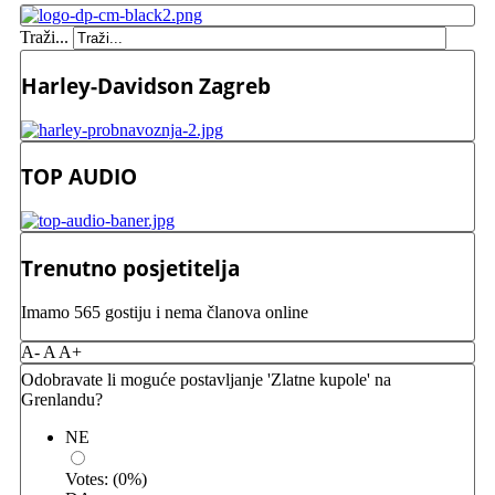
Traži...
Harley-Davidson Zagreb
TOP AUDIO
Trenutno posjetitelja
Imamo 565 gostiju i nema članova online
A-
A
A+
Odobravate li moguće postavljanje 'Zlatne kupole' na
Grenlandu?
NE
Votes:
(
0
%)