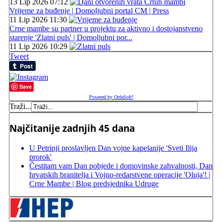
13 Lip 2026 07:12
Vrijeme za buđenje | Domoljubni portal CM | Press
11 Lip 2026 11:30
Crne mambe su partner u projektu za aktivno i dostojanstveno
starenje 'Zlatni puls' | Domoljubni por...
11 Lip 2026 10:29
Tweet
Save
Powered by OrdaSoft!
Traži...
Najčitanije zadnjih 45 dana
U Petrinji proslavljen Dan vojne kapelanije 'Sveti Ilija
prorok'
Čestitam vam Dan pobjede i domovinske zahvalnosti, Dan
hrvatskih branitelja i Vojno-redarstvene operacije 'Oluja'! |
Crne Mambe | Blog predsjednika Udruge