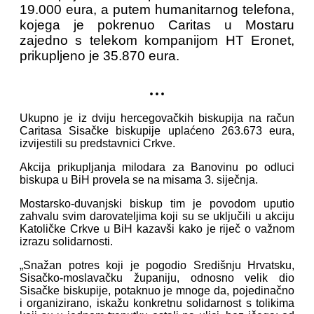
19.000 eura, a putem humanitarnog telefona,
kojega je pokrenuo Caritas u Mostaru
zajedno s telekom kompanijom HT Eronet,
prikupljeno je 35.870 eura.
...
Ukupno je iz dviju hercegovačkih biskupija na račun
Caritasa Sisačke biskupije uplaćeno 263.673 eura,
izvijestili su predstavnici Crkve.
Akcija prikupljanja milodara za Banovinu po odluci
biskupa u BiH provela se na misama 3. siječnja.
Mostarsko-duvanjski biskup tim je povodom uputio
zahvalu svim darovateljima koji su se uključili u akciju
Katoličke Crkve u BiH kazavši kako je riječ o važnom
izrazu solidarnosti.
„Snažan potres koji je pogodio Središnju Hrvatsku,
Sisačko-moslavačku županiju, odnosno velik dio
Sisačke biskupije, potaknuo je mnoge da, pojedinačno
i organizirano, iskažu konkretnu solidarnost s tolikima