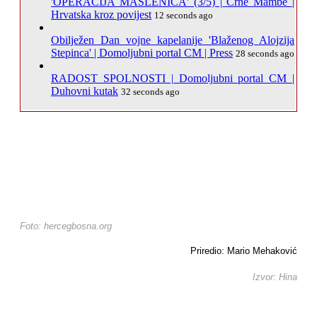
'OPERACIJA MASLENICA' (3/5) | Crne Mambe |
Hrvatska kroz povijest
12 seconds ago
Obilježen Dan vojne kapelanije 'Blaženog Alojzija
Stepinca' | Domoljubni portal CM | Press
28 seconds ago
RADOST SPOLNOSTI | Domoljubni portal CM |
Duhovni kutak
32 seconds ago
Foto: hercegbosna.org
Priredio: Mario Mehaković
Izvor: Hina