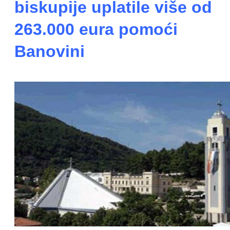
biskupije uplatile više od
263.000 eura pomoći
Banovini