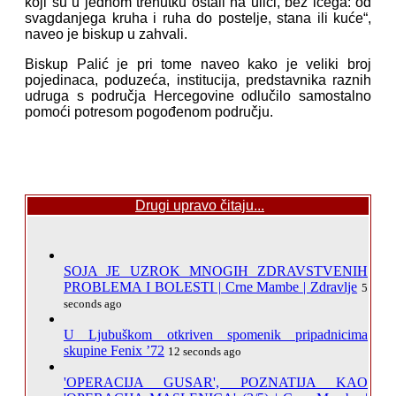
koji su u jednom trenutku ostali na ulici, bez ičega: od
svagdanjega kruha i ruha do postelje, stana ili kuće“,
naveo je biskup u zahvali.
Biskup Palić je pri tome naveo kako je veliki broj
pojedinaca, poduzeća, institucija, predstavnika raznih
udruga s područja Hercegovine odlučilo samostalno
pomoći potresom pogođenom području.
Drugi upravo čitaju...
SOJA JE UZROK MNOGIH ZDRAVSTVENIH
PROBLEMA I BOLESTI | Crne Mambe | Zdravlje
5
seconds ago
U Ljubuškom otkriven spomenik pripadnicima
skupine Fenix ’72
12 seconds ago
'OPERACIJA GUSAR', POZNATIJA KAO