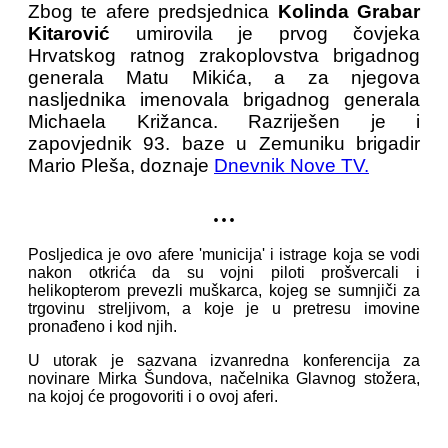
Zbog te afere predsjednica
Kolinda Grabar
Kitarović
umirovila je prvog čovjeka
Hrvatskog ratnog zrakoplovstva brigadnog
generala Matu Mikića, a za njegova
nasljednika imenovala brigadnog generala
Michaela Križanca. Razriješen je i
zapovjednik 93. baze u Zemuniku brigadir
Mario Pleša, doznaje
Dnevnik Nove TV.
...
Posljedica je ovo afere 'municija' i istrage koja se vodi
nakon otkrića da su vojni piloti prošvercali i
helikopterom prevezli muškarca, kojeg se sumnjiči za
trgovinu streljivom, a koje je u pretresu imovine
pronađeno i kod njih.
U utorak je sazvana izvanredna konferencija za
novinare Mirka Šundova, načelnika Glavnog stožera,
na kojoj će progovoriti i o ovoj aferi.