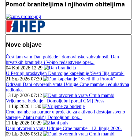
Pomoć braniteljima i njihovim obiteljima
Nove objave
Čestitam vam Dan pobjede i domovinske zahvalnosti, Dan
hrvatskih branitelja i Vojno-redarstvene oper...
04 Kol 2026 12:29
U Petrinji proslavljen Dan vojne kapelanije 'Sveti Ilija prorok'
21 Srp 2026 07:39
Održani Dani otvorenih vrata Udruge Crne mambe i edukativna
radionica
13 Lip 2026 07:12
Vrijeme za buđenje | Domoljubni portal CM | Press
11 Lip 2026 11:30
Crne mambe su partner u projektu za aktivno i dostojanstveno
starenje 'Zlatni puls' | Domoljubni por...
11 Lip 2026 10:29
Dani otvorenih vrata Udruge Crne mambe - 12. lipnja 2026.
09 Lip 2026 05:12