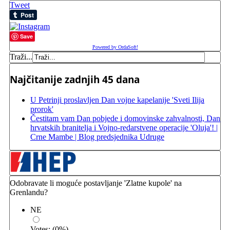
Tweet
Save
Powered by OrdaSoft!
Traži...
Najčitanije zadnjih 45 dana
U Petrinji proslavljen Dan vojne kapelanije 'Sveti Ilija
prorok'
Čestitam vam Dan pobjede i domovinske zahvalnosti, Dan
hrvatskih branitelja i Vojno-redarstvene operacije 'Oluja'! |
Crne Mambe | Blog predsjednika Udruge
Odobravate li moguće postavljanje 'Zlatne kupole' na
Grenlandu?
NE
Votes:
(
0
%)