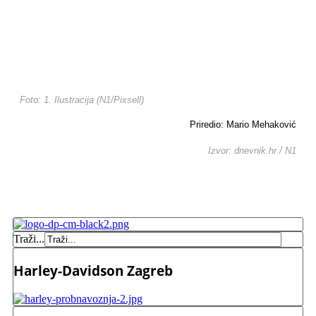
Foto: 1. Ilustracija (N1/Pixsell)
Priredio: Mario Mehaković
Izvor: dnevnik.hr / N1
Traži...
Harley-Davidson Zagreb