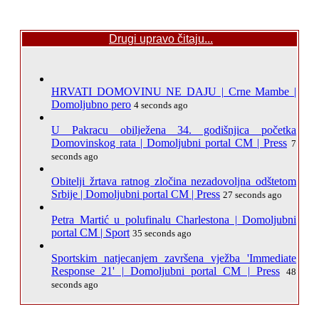
Drugi upravo čitaju...
HRVATI DOMOVINU NE DAJU | Crne Mambe |
Domoljubno pero
4 seconds ago
U Pakracu obilježena 34. godišnjica početka
Domovinskog rata | Domoljubni portal CM | Press
7
seconds ago
Obitelji žrtava ratnog zločina nezadovoljna odštetom
Srbije | Domoljubni portal CM | Press
27 seconds ago
Petra Martić u polufinalu Charlestona | Domoljubni
portal CM | Sport
35 seconds ago
Sportskim natjecanjem završena vježba 'Immediate
Response 21' | Domoljubni portal CM | Press
48
seconds ago