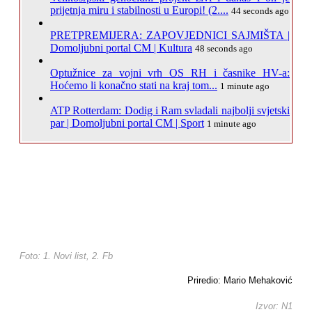
prijetnja miru i stabilnosti u Europi! (2....
44 seconds ago
PRETPREMIJERA: ZAPOVJEDNICI SAJMIŠTA |
Domoljubni portal CM | Kultura
48 seconds ago
Optužnice za vojni vrh OS RH i časnike HV-a:
Hoćemo li konačno stati na kraj tom...
1 minute ago
ATP Rotterdam: Dodig i Ram svladali najbolji svjetski
par | Domoljubni portal CM | Sport
1 minute ago
Foto: 1. Novi list, 2. Fb
Priredio: Mario Mehaković
Izvor: N1