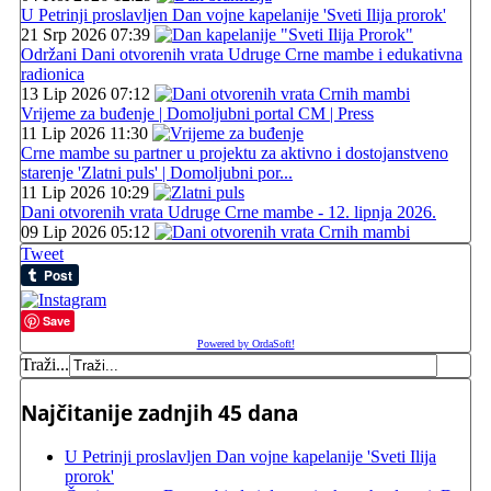
U Petrinji proslavljen Dan vojne kapelanije 'Sveti Ilija prorok'
21 Srp 2026 07:39
Održani Dani otvorenih vrata Udruge Crne mambe i edukativna
radionica
13 Lip 2026 07:12
Vrijeme za buđenje | Domoljubni portal CM | Press
11 Lip 2026 11:30
Crne mambe su partner u projektu za aktivno i dostojanstveno
starenje 'Zlatni puls' | Domoljubni por...
11 Lip 2026 10:29
Dani otvorenih vrata Udruge Crne mambe - 12. lipnja 2026.
09 Lip 2026 05:12
Tweet
Save
Powered by OrdaSoft!
Traži...
Najčitanije zadnjih 45 dana
U Petrinji proslavljen Dan vojne kapelanije 'Sveti Ilija
prorok'