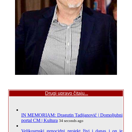
Drugi upravo čitaju...
IN MEMORIAM: Dragutin Tadijanović | Domoljubni
portal CM | Kultura
34 seconds ago
Velikosrpski genocidni projekt živi i danas i on je