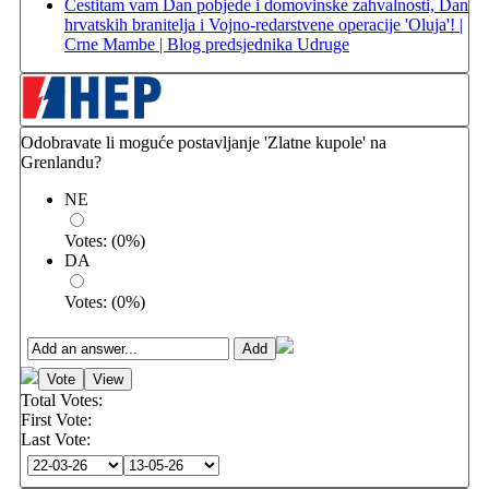
Čestitam vam Dan pobjede i domovinske zahvalnosti, Dan
hrvatskih branitelja i Vojno-redarstvene operacije 'Oluja'! |
Crne Mambe | Blog predsjednika Udruge
Odobravate li moguće postavljanje 'Zlatne kupole' na
Grenlandu?
NE
Votes:
(
0
%)
DA
Votes:
(
0
%)
Total Votes:
First Vote:
Last Vote: