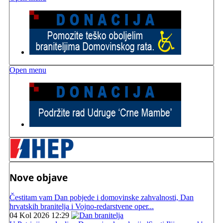
Open menu
Nove objave
Čestitam vam Dan pobjede i domovinske zahvalnosti, Dan
hrvatskih branitelja i Vojno-redarstvene oper...
04 Kol 2026 12:29