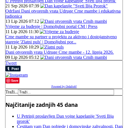
U Petrinji proslavljen Dan vojne kapelanije 'Sveti Ilija prorok'
21 Srp 2026 07:39
Održani Dani otvorenih vrata Udruge Crne mambe i edukativna
radionica
13 Lip 2026 07:12
Vrijeme za buđenje | Domoljubni portal CM | Press
11 Lip 2026 11:30
Crne mambe su partner u projektu za aktivno i dostojanstveno
starenje 'Zlatni puls' | Domoljubni por...
11 Lip 2026 10:29
Dani otvorenih vrata Udruge Crne mambe - 12. lipnja 2026.
09 Lip 2026 05:12
Tweet
Save
Powered by OrdaSoft!
Traži...
Najčitanije zadnjih 45 dana
U Petrinji proslavljen Dan vojne kapelanije 'Sveti Ilija
prorok'
Čestitam vam Dan pobjede i domovinske zahvalnosti, Dan