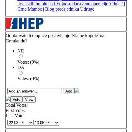
hrvatskih branitelja i Vojno-redarstvene operacije 'Oluja'! |
Crne Mambe | Blog predsjednika Udruge
Odobravate li moguće postavljanje 'Zlatne kupole' na
Grenlandu?
NE
Votes:
(
0
%)
DA
Votes:
(
0
%)
Total Votes:
First Vote:
Last Vote: