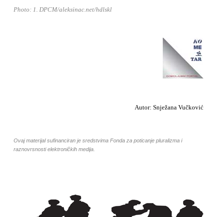
Photo: 1. DPCM/aleksinac.net/hdlskl
Autor: Snježana Vučković
Ovaj materijal sufinanciran je sredstvima Fonda za poticanje pluralizma i
raznovrsnosti elektroničkih medija.