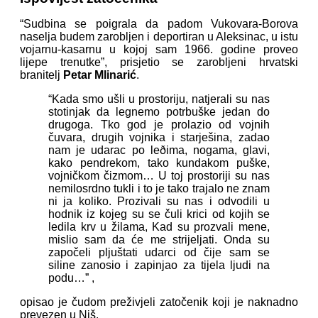
“Sudbina se poigrala da padom Vukovara-Borova
naselja budem zarobljen i deportiran u Aleksinac, u istu
vojarnu-kasarnu u kojoj sam 1966. godine proveo
lijepe trenutke”, prisjetio se zarobljeni hrvatski
branitelj
Petar Mlinarić
.
“Kada smo ušli u prostoriju, natjerali su nas
stotinjak da legnemo potrbuške jedan do
drugoga. Tko god je prolazio od vojnih
čuvara, drugih vojnika i starješina, zadao
nam je udarac po leðima, nogama, glavi,
kako pendrekom, tako kundakom puške,
vojničkom čizmom… U toj prostoriji su nas
nemilosrdno tukli i to je tako trajalo ne znam
ni ja koliko. Prozivali su nas i odvodili u
hodnik iz kojeg su se čuli krici od kojih se
ledila krv u žilama, Kad su prozvali mene,
mislio sam da će me strijeljati. Onda su
započeli pljuštati udarci od čije sam se
siline zanosio i zapinjao za tijela ljudi na
podu…” ,
opisao je čudom preživjeli zatočenik koji je naknadno
prevezen u Niš.