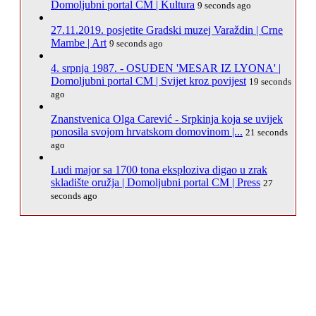
Domoljubni portal CM | Kultura
9 seconds ago
27.11.2019. posjetite Gradski muzej Varaždin | Crne
Mambe | Art
9 seconds ago
4. srpnja 1987. - OSUĐEN 'MESAR IZ LYONA' |
Domoljubni portal CM | Svijet kroz povijest
19 seconds
ago
Znanstvenica Olga Carević - Srpkinja koja se uvijek
ponosila svojom hrvatskom domovinom |...
21 seconds
ago
Ludi major sa 1700 tona eksploziva digao u zrak
skladište oružja | Domoljubni portal CM | Press
27
seconds ago