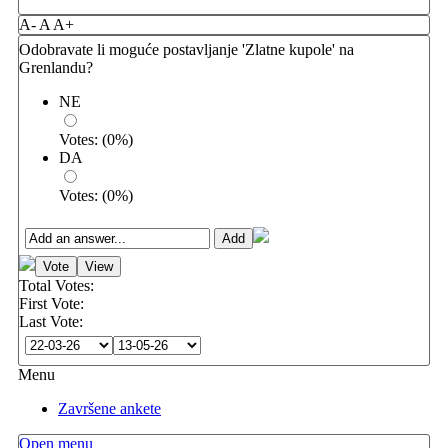
A-
A
A+
Odobravate li moguće postavljanje 'Zlatne kupole' na
Grenlandu?
NE
Votes:
(
0
%)
DA
Votes:
(
0
%)
Total Votes:
First Vote:
Last Vote:
Menu
Završene ankete
Open menu