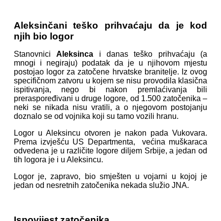
Aleksinčani teško prihvaćaju da je kod
njih bio logor
Stanovnici
Aleksinca
i danas teško prihvaćaju (a
mnogi i negiraju) podatak da je u njihovom mjestu
postojao logor za zatočene hrvatske branitelje. Iz ovog
specifičnom zatvoru u kojem se nisu provodila klasična
ispitivanja, nego bi nakon premlaćivanja bili
preraspoređivani u druge logore, od 1.500 zatočenika –
neki se nikada nisu vratili, a o njegovom postojanju
doznalo se od vojnika koji su tamo vozili hranu.
Logor u Aleksincu otvoren je nakon pada Vukovara.
Prema izvješću US Departmenta, većina muškaraca
odvedena je u različite logore diljem Srbije, a jedan od
tih logora je i u Aleksincu.
Logor je, zapravo, bio smješten u vojarni u kojoj je
jedan od nesretnih zatočenika nekada služio JNA.
Ispovijest zatočenika