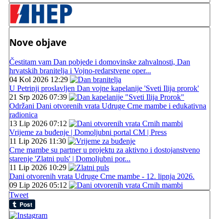
Nove objave
Čestitam vam Dan pobjede i domovinske zahvalnosti, Dan
hrvatskih branitelja i Vojno-redarstvene oper...
04 Kol 2026 12:29
U Petrinji proslavljen Dan vojne kapelanije 'Sveti Ilija prorok'
21 Srp 2026 07:39
Održani Dani otvorenih vrata Udruge Crne mambe i edukativna
radionica
13 Lip 2026 07:12
Vrijeme za buđenje | Domoljubni portal CM | Press
11 Lip 2026 11:30
Crne mambe su partner u projektu za aktivno i dostojanstveno
starenje 'Zlatni puls' | Domoljubni por...
11 Lip 2026 10:29
Dani otvorenih vrata Udruge Crne mambe - 12. lipnja 2026.
09 Lip 2026 05:12
Tweet