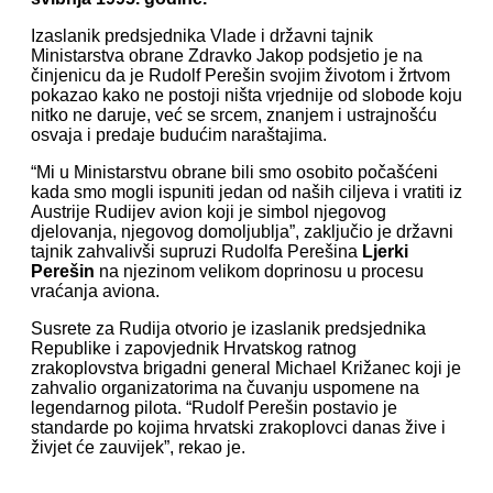
Izaslanik predsjednika Vlade i državni tajnik
Ministarstva obrane Zdravko Jakop podsjetio je na
činjenicu da je Rudolf Perešin svojim životom i žrtvom
pokazao kako ne postoji ništa vrjednije od slobode koju
nitko ne daruje, već se srcem, znanjem i ustrajnošću
osvaja i predaje budućim naraštajima.
“Mi u Ministarstvu obrane bili smo osobito počašćeni
kada smo mogli ispuniti jedan od naših ciljeva i vratiti iz
Austrije Rudijev avion koji je simbol njegovog
djelovanja, njegovog domoljublja”, zaključio je državni
tajnik zahvalivši supruzi Rudolfa Perešina
Ljerki
Perešin
na njezinom velikom doprinosu u procesu
vraćanja aviona.
Susrete za Rudija otvorio je izaslanik predsjednika
Republike i zapovjednik Hrvatskog ratnog
zrakoplovstva brigadni general Michael Križanec koji je
zahvalio organizatorima na čuvanju uspomene na
legendarnog pilota. “Rudolf Perešin postavio je
standarde po kojima hrvatski zrakoplovci danas žive i
živjet će zauvijek”, rekao je.