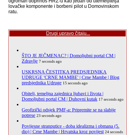
ogroman doprinos HRZ-u kao jedan od utemeljitelja
lovačke komponente i borbeni pilot u Domovinskom
ratu.
Drugi upravo čitaju...
ŠTO JE JEČMENAC? | Domoljubni portal CM |
Zdravlje
7 seconds ago
USKRSNA ČESTITKA PREDSJEDNIKA
UDRUGE 'CRNE MAMBE' | Crne Mambe | Blog
predsjednika Udruge
15 seconds ago
Obitelj, temeljna zajednica ljubavi i života |
Domoljubni portal CM | Duhovni kutak
17 seconds ago
Geofizički odsjek PMF-a: Pripremite se na slabije
potrese
23 seconds ago
Povijesne stranputice - doba idealizma i obmana (5.
dio) | Crne Mambe | Hrvatska kroz povijest
24 seconds