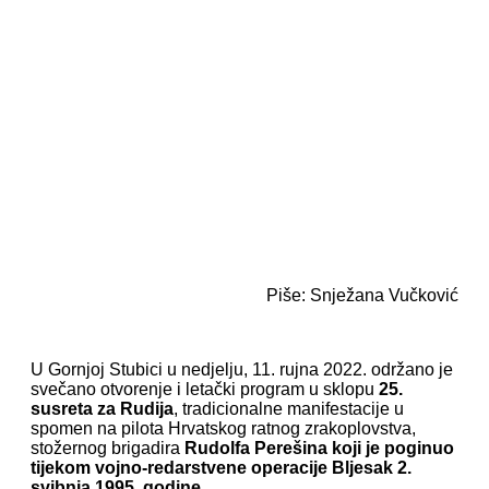
Piše: Snježana Vučković
U Gornjoj Stubici u nedjelju, 11. rujna 2022. održano je
svečano otvorenje i letački program u sklopu
25.
susreta za Rudija
, tradicionalne manifestacije u
spomen na pilota Hrvatskog ratnog zrakoplovstva,
stožernog brigadira
Rudolfa Perešina
koji je poginuo
tijekom vojno-redarstvene operacije Bljesak 2.
svibnja 1995. godine.