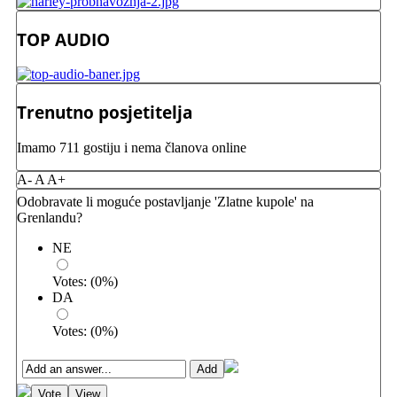
TOP AUDIO
Trenutno posjetitelja
Imamo 711 gostiju i nema članova online
A-
A
A+
Odobravate li moguće postavljanje 'Zlatne kupole' na
Grenlandu?
NE
Votes:
(
0
%)
DA
Votes:
(
0
%)