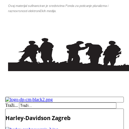
Ovaj materijal sufinanciran je sredstvima Fonda za poticanje pluralizma i
raznovrsnosti elektroničkih medija.
Traži...
Harley-Davidson Zagreb