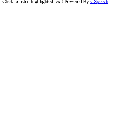
Click to listen highlighted text!
Powered By
GSpeech