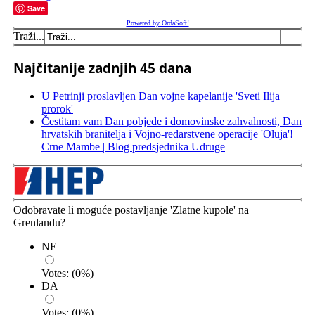
Save
Powered by OrdaSoft!
Traži...
Najčitanije zadnjih 45 dana
U Petrinji proslavljen Dan vojne kapelanije 'Sveti Ilija
prorok'
Čestitam vam Dan pobjede i domovinske zahvalnosti, Dan
hrvatskih branitelja i Vojno-redarstvene operacije 'Oluja'! |
Crne Mambe | Blog predsjednika Udruge
Odobravate li moguće postavljanje 'Zlatne kupole' na
Grenlandu?
NE
Votes:
(
0
%)
DA
Votes:
(
0
%)