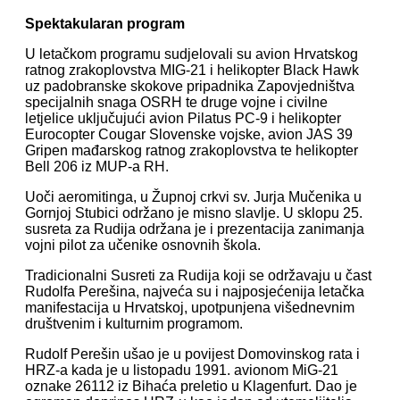
Spektakularan program
U letačkom programu sudjelovali su avion Hrvatskog
ratnog zrakoplovstva MIG-21 i helikopter Black Hawk
uz padobranske skokove pripadnika Zapovjedništva
specijalnih snaga OSRH te druge vojne i civilne
letjelice uključujući avion Pilatus PC-9 i helikopter
Eurocopter Cougar Slovenske vojske, avion JAS 39
Gripen mađarskog ratnog zrakoplovstva te helikopter
Bell 206 iz MUP-a RH.
Uoči aeromitinga, u Župnoj crkvi sv. Jurja Mučenika u
Gornjoj Stubici održano je misno slavlje. U sklopu 25.
susreta za Rudija održana je i prezentacija zanimanja
vojni pilot za učenike osnovnih škola.
Tradicionalni Susreti za Rudija koji se održavaju u čast
Rudolfa Perešina, najveća su i najposjećenija letačka
manifestacija u Hrvatskoj, upotpunjena višednevnim
društvenim i kulturnim programom.
Rudolf Perešin ušao je u povijest Domovinskog rata i
HRZ-a kada je u listopadu 1991. avionom MiG-21
oznake 26112 iz Bihaća preletio u Klagenfurt. Dao je