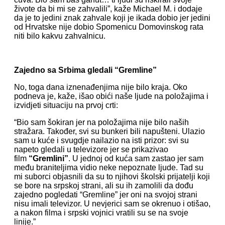
živote da bi mi se zahvalili”, kaže Michael M. i dodaje
da je to jedini znak zahvale koji je ikada dobio jer jedini
od Hrvatske nije dobio Spomenicu Domovinskog rata
niti bilo kakvu zahvalnicu.
Zajedno sa Srbima gledali “Gremline”
No, toga dana iznenađenjima nije bilo kraja. Oko
podneva je, kaže, išao obići naše ljude na položajima i
izvidjeti situaciju na prvoj crti:
“Bio sam šokiran jer na položajima nije bilo naših
stražara. Također, svi su bunkeri bili napušteni. Ulazio
sam u kuće i svugdje nailazio na isti prizor: svi su
napeto gledali u televizore jer se prikazivao
film
“Gremlini”
. U jednoj od kuća sam zastao jer sam
među braniteljima vidio neke nepoznate ljude. Tad su
mi suborci objasnili da su to njihovi školski prijatelji koji
se bore na srpskoj strani, ali su ih zamolili da dođu
zajedno pogledati “Gremline” jer oni na svojoj strani
nisu imali televizor. U nevjerici sam se okrenuo i otišao,
a nakon filma i srpski vojnici vratili su se na svoje
linije.”