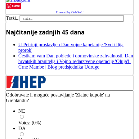
Save
Powered by OrdaSoft!
Traži...
Najčitanije zadnjih 45 dana
U Petrinji proslavljen Dan vojne kapelanije 'Sveti Ilija
prorok'
Čestitam vam Dan pobjede i domovinske zahvalnosti, Dan
hrvatskih branitelja i Vojno-redarstvene operacije 'Oluja'! |
Crne Mambe | Blog predsjednika Udruge
Odobravate li moguće postavljanje 'Zlatne kupole' na
Grenlandu?
NE
Votes:
(
0
%)
DA