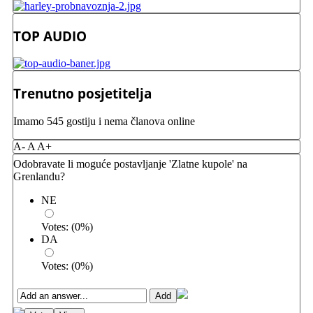
TOP AUDIO
Trenutno posjetitelja
Imamo 545 gostiju i nema članova online
A-
A
A+
Odobravate li moguće postavljanje 'Zlatne kupole' na
Grenlandu?
NE
Votes:
(
0
%)
DA
Votes:
(
0
%)