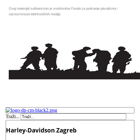
Ovaj materijal sufinanciran je sredstvima Fonda za poticanje pluralizma i
raznovrsnosti elektroničkih medija.
Traži...
Harley-Davidson Zagreb