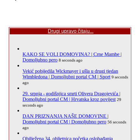
Drugi upravo čitaju...
KAKO SE VOLI DOMOVINA? | Crne Mambe |
Domoljubno pero
8 seconds ago
Vekić pobijedila Wickmayer i ušla u drugi tjedan
Wimbledona | Domoljubni portal CM | Sport
9 seconds
ago
29. srpnja - godišnjica smrti Olivera Dragojevića |
Domoljubni portal CM | Hrvatska kroz povijest
29
seconds ago
DAN PRIZNANJA NAŠE DOMOVINE |
Domoljubni portal CM | Domoljubno pero
56 seconds
ago
Obilježena 34. obljetnica početka oslobađanja