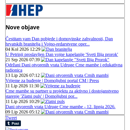
Nove objave
Čestitam vam Dan pobjede i domovinske zahvalnosti, Dan
hrvatskih branitelja i Vojno-redarstvene oper...
04 Kol 2026 12:29
U Petrinji proslavljen Dan vojne kapelanije 'Sveti Ilija prorok'
21 Srp 2026 07:39
Održani Dani otvorenih vrata Udruge Crne mambe i edukativna
radionica
13 Lip 2026 07:12
Vrijeme za buđenje | Domoljubni portal CM | Press
11 Lip 2026 11:30
Crne mambe su partner u projektu za aktivno i dostojanstveno
starenje 'Zlatni puls' | Domoljubni por...
11 Lip 2026 10:29
Dani otvorenih vrata Udruge Crne mambe - 12. lipnja 2026.
09 Lip 2026 05:12
Tweet