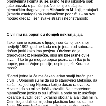
braniteljima kojima su se, jasno, teška iskustva ipak
jače urezala u pamćenje. No, to nije slučaj sa
njemačkim dragovoljcem
Michaelom M.
koji je ratujući
(između ostaloga) na karlovačkom području – na sve
mogao gledati lišen svake strasti i nepristranosti:
Civili mu na bojišnicu donijeli uskršnja jaja
Tako nam je ispričao o lijepoj i sunčanoj uskrsnoj
nedjelji 1992. godine kada mu je jedan od suboraca
došao javiti kako ima posjetu. Obzirom da je
dragovoljac iz Njemačke, nisu mu bile jasne dvije
stvari: Tko bi ga mogao uopće poznavati i tko je to
uopće, pored Vojne policije, uspio prijeći Koranski
most?
“Pored jedne kuće me čekao jedan stariji bračni par,
civili… Objasnili su mi da su to stanovnici Mekušja, da
su čuli za jednog Nijemca koji je došao ratovati za
Hrvate i da su mi se došli zahvaliti. Na nespretnom
njemačkom jeziku to su i učinili, a onda su iz uskršnje
košarice izvadili četiri ukrasno obojana jaja i dali mi ih.
Osim toga, dali su mi jednu plastičnu krunicu da me
čuva. Bio sam baš ganut… ti ljudi su riskirali svoje