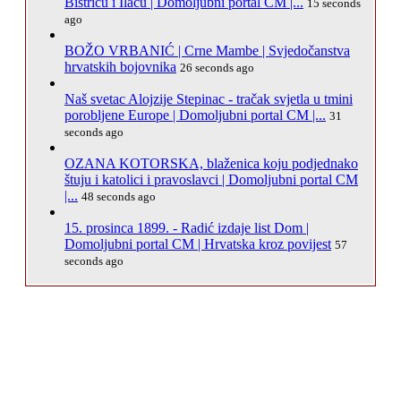
Bistricu i Ilaču | Domoljubni portal CM |...
15 seconds
ago
BOŽO VRBANIĆ | Crne Mambe | Svjedočanstva
hrvatskih bojovnika
26 seconds ago
Naš svetac Alojzije Stepinac - tračak svjetla u tmini
porobljene Europe | Domoljubni portal CM |...
31
seconds ago
OZANA KOTORSKA, blaženica koju podjednako
štuju i katolici i pravoslavci | Domoljubni portal CM
|...
48 seconds ago
15. prosinca 1899. - Radić izdaje list Dom |
Domoljubni portal CM | Hrvatska kroz povijest
57
seconds ago