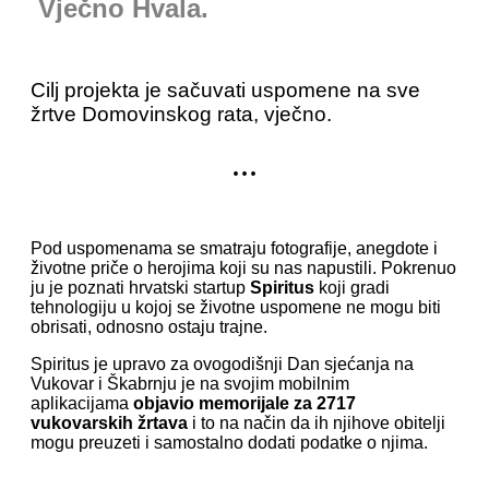
Vječno Hvala.
Cilj projekta je sačuvati uspomene na sve
žrtve Domovinskog rata, vječno.
...
Pod uspomenama se smatraju fotografije, anegdote i
životne priče o herojima koji su nas napustili. Pokrenuo
ju je poznati hrvatski startup
Spiritus
koji gradi
tehnologiju u kojoj se životne uspomene ne mogu biti
obrisati, odnosno ostaju trajne.
Spiritus je upravo za ovogodišnji Dan sjećanja na
Vukovar i Škabrnju je na svojim mobilnim
aplikacijama
objavio memorijale za 2717
vukovarskih žrtava
i to na način da ih njihove obitelji
mogu preuzeti i samostalno dodati podatke o njima.