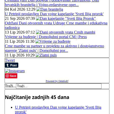
Čestitam vam Dan pobjede i domovinske zahvalnosti, Dan
hrvatskih branitelja i Vojno-redarstvene oper...
04 Kol 2026 12:29
U Petrinji proslavljen Dan vojne kapelanije 'Sveti Ilija prorok'
21 Srp 2026 07:39
Održani Dani otvorenih vrata Udruge Crne mambe i edukativna
radionica
13 Lip 2026 07:12
Vrijeme za buđenje | Domoljubni portal CM | Press
11 Lip 2026 11:30
Crne mambe su partner u projektu za aktivno i dostojanstveno
starenje 'Zlatni puls' | Domoljubni por...
11 Lip 2026 10:29
Tweet
Save
Powered by OrdaSoft!
Traži...
Najčitanije zadnjih 45 dana
U Petrinji proslavljen Dan vojne kapelanije 'Sveti Ilija
prorok'