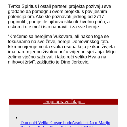
Tvrtka Spiritus i ostali partneri projekta pozivaju sve
građane da pomognu ovom projektu s povijesnim
potencijalom. Ako ste poznavali jednog od 2717
poginulih, podijelite njihovu sliku ili životnu priču, a
uskoro ćete moći isto napraviti i za sve heroje.
“Krećemo sa herojima Vukovara, ali nakon toga se
fokusiramo na sve žrtve, heroje Domovinskog rata.
Iskreno vjerujemo da svaka osoba koja je ikad živjela
ima barem jednu životnu priču vrijednu sjećanja. Mi ju
želimo vječno sačuvati i tako reći veliko Hvala na
njihovoj žrtvi”, zaključio je Dino Jerković.
Drugi upravo čitaju...
Dan uoči Velike Gospe hodočasnici stižu u Mariju