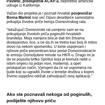
Pavletić, predsjednik ACAP-a
, neprofitne američke
udruge iz Kalifornije.
Važan dio projekta je i poznati hrvatski
povjesničar
Borna Marinić
koji već čitavo desetljeće samostalno
prikuplja životne priče heroja Domovinskog rata.
“Istražujući Domovinski rat usmjerio sam se na
prikupljanje životnih priča poginulih hrvatskih
branitelja. Moja namjera bila je dati tim žrtvama
dostojanstvo, lice, a ne da ih se tretira kao broj ili mrtvo
slovo na nekom spomeniku. U tome uspijevam i
njihove priče prezentiram kroz portal Domovinskirat.hr
te emisiju Domoljubne minute na HKR-u. Drago mi je
da se pojavila tvrtka Spiritus koja je krenula raditi u
istom smjeru na jedan novi, moderniji, a opet
pristupačan način. Vjerujem da će se uspomena na
ljude koji su ugradili živote u temelje društva u kojem
živimo uspješno održati zahvaljujući ovoj aplikaciji.”
Ako ste poznavali nekoga od poginulih,
podijelite njihovu priču