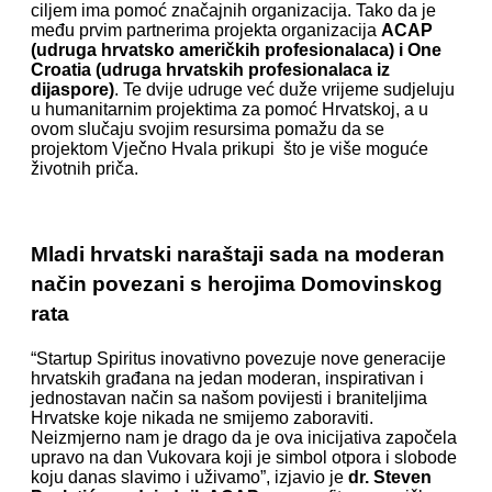
ciljem ima pomoć značajnih organizacija. Tako da je
među prvim partnerima projekta organizacija
ACAP
(udruga hrvatsko američkih profesionalaca) i One
Croatia (udruga hrvatskih profesionalaca iz
dijaspore)
. Te dvije udruge već duže vrijeme sudjeluju
u humanitarnim projektima za pomoć Hrvatskoj, a u
ovom slučaju svojim resursima pomažu da se
projektom Vječno Hvala prikupi što je više moguće
životnih priča.
Mladi hrvatski naraštaji sada na moderan
način povezani s herojima Domovinskog
rata
“Startup Spiritus inovativno povezuje nove generacije
hrvatskih građana na jedan moderan, inspirativan i
jednostavan način sa našom povijesti i braniteljima
Hrvatske koje nikada ne smijemo zaboraviti.
Neizmjerno nam je drago da je ova inicijativa započela
upravo na dan Vukovara koji je simbol otpora i slobode
koju danas slavimo i uživamo”, izjavio je
dr. Steven