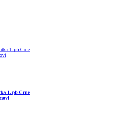
utka 1. pb Crne
movi