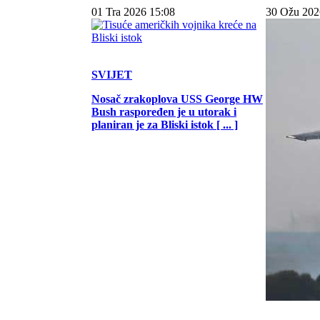
01 Tra 2026 15:08
30 Ožu 202
SVIJET
Nosač zrakoplova USS George HW
Bush raspoređen je u utorak i
planiran je za Bliski istok [ ... ]