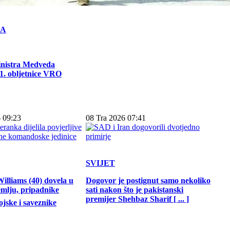
KA
inistra Medveda
. obljetnice VRO
 09:23
08 Tra 2026 07:41
SVIJET
illiams (40) dovela u
Dogovor je postignut samo nekoliko
emlju, pripadnike
sati nakon što je pakistanski
premijer Shehbaz Sharif [ ... ]
jske i saveznike