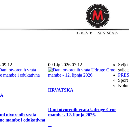
6 09:12
09 Lip 2026 07:12
Svijet
svijet
PRE
Sport
Kolu
HRVATSKA
KA
Dani otvorenih vrata Udruge Crne
ni otvorenih vrata
mambe - 12. lipnja 2026.
ne mambe i edukativna