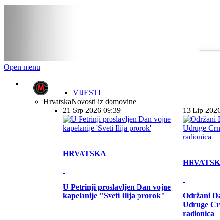
Open menu
VIJESTI
Hrvatska
Novosti iz domovine
21 Srp 2026 09:39
13 Lip 202
HRVATSKA
HRVATS
U Petrinji proslavljen Dan vojne
kapelanije "Sveti Ilija prorok"
Održani Da
Udruge Cr
radionica