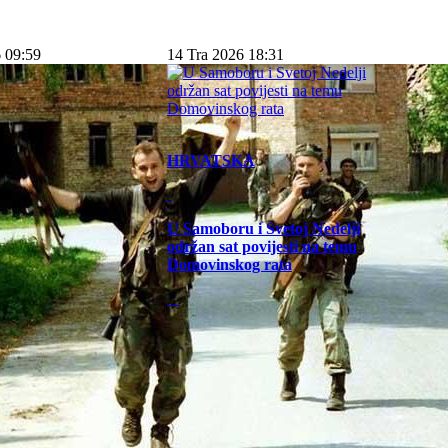
 09:59
14 Tra 2026 18:31
HRVATSKA
U Samoboru i Svetoj Nedelji
održan sat povijesti na temu
Domovinskog rata