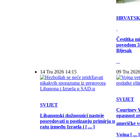
HRVATS
Čestitka m
povodom 31
Bljesak
14 Tra 2026 14:15
09 Tra 2026
SVIJET
SVIJET
Courtney W
Libanonski dužnosnici nastoje
opasnost z
posredovati u postizanju primirja u
američke vo
ratu između Izraela i [ ... ]
Vojna [ ... ]