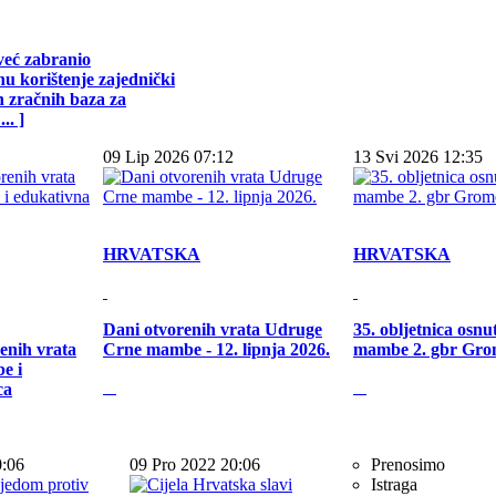
već zabranio
u korištenje zajednički
h zračnih baza za
.. ]
09 Lip 2026 07:12
13 Svi 2026 12:35
HRVATSKA
HRVATSKA
Dani otvorenih vrata Udruge
35. obljetnica osn
enih vrata
Crne mambe - 12. lipnja 2026.
mambe 2. gbr Gro
e i
ca
0:06
09 Pro 2022 20:06
Prenosimo
Istraga