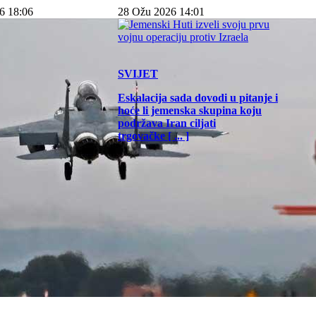
6 18:06
28 Ožu 2026 14:01
SVIJET
Eskalacija sada dovodi u pitanje i
hoće li jemenska skupina koju
podržava Iran ciljati
trgovačke [ ... ]