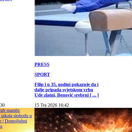
PRESS
SPORT
Filip i u 35. godini pokazuje da i
dalje pripada svjetskom vrhu
Ude zlatni, Benović srebrni [ ... ]
:30
15 Tra 2026 16:42