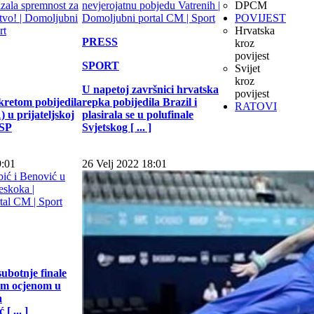
DPCM
POVIJEST
Hrvatska
PRESS
kroz
povijest
SPORT
Svijet
kroz
U napetoj završnici hrvatska
povijest
kretom pobijedila
repka pobijedila Brazil i
RATOVI
 u prijateljskoj
plasirala se u polufinale
 SP
Svjetskog [ ... ]
9:01
26 Velj 2022 18:01
subotnje finale
jom ocjenom u
a
[ ... ]