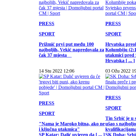
PRESS
PRESS
SPORT
SPORT
Prižmić prvi put među 100
Hrvatska preo
najboljih, Vekić napredovala za
Kolumbiju (2:1)
čak 37 mjesta
utakmici pred
Hrvatska [ ... ]
14 Stu 2022 12:06
03 Ožu 2022 1
PRESS
PRESS
SPORT
SPORT
Tin Srbić je u 
"Nama je Maroko bitna, ako ne
ušao s najbol
i ključna utakmica"
kvalifikacijam
SP Katar: Dalić uvjeren da [ ... ]
SK Doha: Srbić 