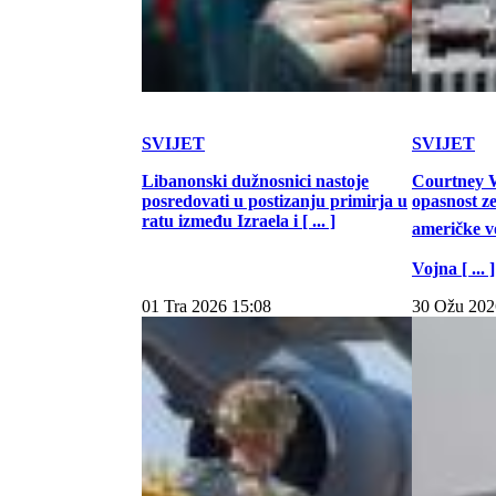
SVIJET
SVIJET
Libanonski dužnosnici nastoje
Courtney W
posredovati u postizanju primirja u
opasnost z
ratu između Izraela i [ ... ]
američke vo
Vojna [ ... ]
01 Tra 2026 15:08
30 Ožu 202