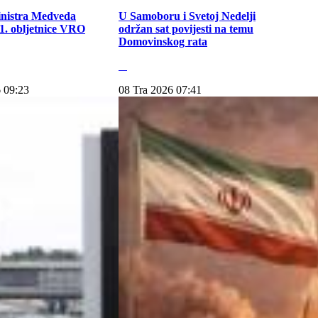
inistra Medveda
U Samoboru i Svetoj Nedelji
. obljetnice VRO
održan sat povijesti na temu
Domovinskog rata
 09:23
08 Tra 2026 07:41