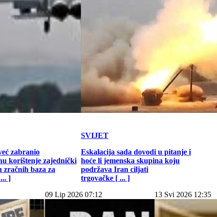
SVIJET
već zabranio
Eskalacija sada dovodi u pitanje i
u korištenje zajednički
hoće li jemenska skupina koju
h zračnih baza za
podržava Iran ciljati
.. ]
trgovačke [ ... ]
09 Lip 2026 07:12
13 Svi 2026 12:35