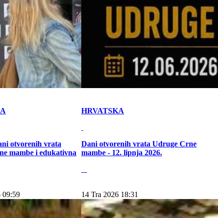
KA
HRVATSKA
ni otvorenih vrata
Dani otvorenih vrata Udruge Crne
ne mambe i edukativna
mambe - 12. lipnja 2026.
 09:59
14 Tra 2026 18:31