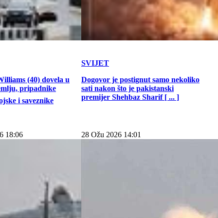
SVIJET
illiams (40) dovela u
Dogovor je postignut samo nekoliko
emlju, pripadnike
sati nakon što je pakistanski
premijer Shehbaz Sharif [ ... ]
jske i saveznike
6 18:06
28 Ožu 2026 14:01