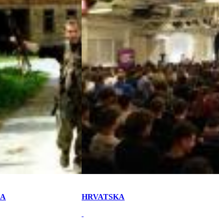
KA
HRVATSKA