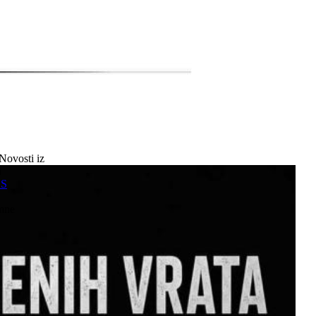
Novosti iz
a
SS
mne