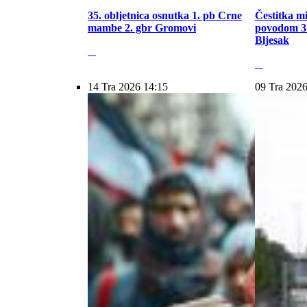
35. obljetnica osnutka 1. pb Crne
Čestitka m
mambe 2. gbr Gromovi
povodom 31
Bljesak
14 Tra 2026 14:15
09 Tra 2026