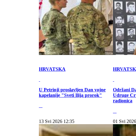
HRVATSKA
HRVATS
U Petrinji proslavljen Dan vojne
Održani Da
kapelanije "Sveti Ilija prorok"
Udruge Cr
radionica
13 Svi 2026 12:35
01 Svi 2026