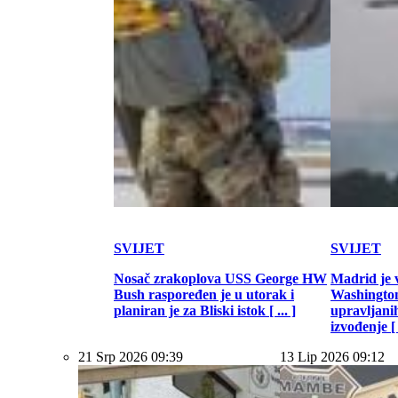
SVIJET
SVIJET
Nosač zrakoplova USS George HW
Madrid je 
Bush raspoređen je u utorak i
Washington
planiran je za Bliski istok [ ... ]
upravljani
izvođenje [ .
21 Srp 2026 09:39
13 Lip 2026 09:12