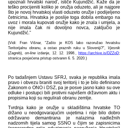
upoznali hrvatski narod', ističe Kujundžić. Kaže da je
teško procijeniti koliko je oružja oduzeto, ali je najgore
što je novoj hrvatskoj vlasti oduzeto oružje i podijeljeno
četnicima. Hrvatska je poslije toga dobila embargo na
uvoz i morala kupovati oružje kako je znala i umjela, a
nije imala čak ni dovoljno novca, zaključio je
Kujundžić."
(Vidi: Fran Višnar, "Zašto je KOS lako razoružao hrvatsku
Teritorijalnu obranu, a ostao praznih ruku u Sloveniji?",
Vjesnik
(Zagreb),
on-line
izdanje, 12. 12. 1998.,
https://archive.is/DZZoD
;
stranica posjećena pristup ostvaren 6. 5. 2020.)
Po tadašnjem Ustavu SFRJ, svaka je republika imala
pravo i obvezu braniti svoj teritorij i to je bilo definirano
Zakonom o ONO i DSZ, pa je posve jasno kako su ove
odluke i postupci bili protivni najvišem državnom aktu i
propisima koji su regulirali obranu zemlje.
Tvrdnja kako je oružje u skladištima hrvatske TO
držano u neodgovarajućim uvjetima i nije bilo dobro
održavano demantirana je nalazima nadležnih
nadzornih tijela samog SSNO u čijim se zapisnicima