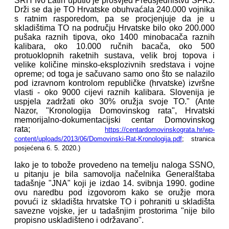
SRH Ivo Latin uputio je prosvjed Predsjedništvu SFRJ.
Drži se da je TO Hrvatske obuhvaćala 240.000 vojnika
s ratnim rasporedom, pa se procjenjuje da je u
skladištima TO na području Hrvatske bilo oko 200.000
pušaka raznih tipova, oko 1400 minobacača raznih
kalibara, oko 10.000 ručnih bacača, oko 500
protuoklopnih raketnih sustava, velik broj topova i
velike količine minsko-eksplozivnih sredstava i vojne
opreme; od toga je sačuvano samo ono što se nalazilo
pod izravnom kontrolom republičke (hrvatske) izvršne
vlasti - oko 9000 cijevi raznih kalibara. Slovenija je
uspjela zadržati oko 30% oružja svoje TO." (Ante
Nazor, "Kronologija Domovinskog rata", Hrvatski
memorijalno-dokumentacijski centar Domovinskog
rata;
https://centardomovinskograta.hr/wp-
content/uploads/2013/06/Domovinski-Rat-Kronologija.pdf
; stranica
posjećena 6. 5. 2020.)
Iako je to tobože provedeno na temelju naloga SSNO,
u pitanju je bila samovolja načelnika Generalštaba
tadašnje "JNA" koji je izdao 14. svibnja 1990. godine
ovu naredbu pod izgovorom kako se oružje mora
povući iz skladišta hrvatske TO i pohraniti u skladišta
savezne vojske, jer u tadašnjim prostorima "nije bilo
propisno uskladišteno i održavano".