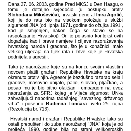
Dana 27. 06. 2003. godine Pred MKSJ u Den Haagu, o
tomu je detaljno svjedočio (u postupku protiv
Slobodana Miloševića
), hrvatski general
Imra Agotić
,
koji je do rata bio na visokom položaju u službi
sigurnosti JNA (od lipnja 1971. godine do ožujka 1991.,
kad je smijenjen, nakon čega se stavio se na
raspolaganje Hrvatskoj). On je pojasnio kontekst ovih
događaja kao i prave namjere i ciljeve razoružavanja
hrvatskog naroda i građana, što je u konačnici imalo
velikog utjecaja na tijek rata i žrtve koje je Hrvatska
podnijela u agresiji.
Tako je naoružanje koje su na koncu svojim vlastitim
novcem platili građani Republike Hrvatske na kraju
okrenuto protiv njih. Agresor je bezdušno razarao sela i
gradove, masovno ubijalo, palio, silovao, pljačkao, a
posao mu je bio bitno olakšan i embargom na uvoz
naoružanja za SFRJ kojeg je Vijeće sigurnosti UN-a
zahvaljujući naporima tadašnjeg "saveznog državnog
vrha" i posebno
Budimira Lončara
uvelo 25. rujna
(Rezolucija br. 713).
Hrvatski narod i građani Republike Hrvatske tako su
ostali prepušteni do zuba naoružanoj "JNA" koja je od
proljeća 1990. godine bila na strani velikosrpskih