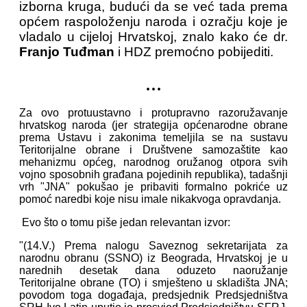
izborna kruga, budući da se već tada prema
općem raspoloženju naroda i ozračju koje je
vladalo u cijeloj Hrvatskoj, znalo kako će dr.
Franjo Tuđman
i HDZ premoćno pobijediti.
...
Za ovo protuustavno i protupravno razoružavanje
hrvatskog naroda (jer strategija općenarodne obrane
prema Ustavu i zakonima temeljila se na sustavu
Teritorijalne obrane i Društvene samozaštite kao
mehanizmu općeg, narodnog oružanog otpora svih
vojno sposobnih građana pojedinih republika), tadašnji
vrh "JNA" pokušao je pribaviti formalno pokriće uz
pomoć naredbi koje nisu imale nikakvoga opravdanja.
Evo što o tomu piše jedan relevantan izvor:
"(14.V.) Prema nalogu Saveznog sekretarijata za
narodnu obranu (SSNO) iz Beograda, Hrvatskoj je u
narednih desetak dana oduzeto naoružanje
Teritorijalne obrane (TO) i smješteno u skladišta JNA;
povodom toga događaja, predsjednik Predsjedništva