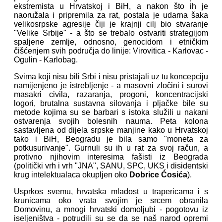
ekstremista u Hrvatskoj i BiH, a nakon što ih je
naoružala i pripremila za rat, postala je udarna šaka
velikosrpske agresije čiji je krajnji cilj bio stvaranje
"Velike Srbije" - a što se trebalo ostvariti strategijom
spaljene zemlje, odnosno, genocidom i etničkim
čišćenjem svih područja do linije: Virovitica - Karlovac -
Ogulin - Karlobag.
Svima koji nisu bili Srbi i nisu pristajali uz tu koncepciju
namijenjeno je istrebljenje - a masovni zločini i surovi
masakri civila, razaranja, progoni, koncentracijski
logori, brutalna sustavna silovanja i pljačke bile su
metode kojima su se barbari s istoka služili u nakani
ostvarenja svojih bolesnih nauma. Peta kolona
sastavljena od dijela srpske manjine kako u Hrvatskoj
tako i BiH, Beogradu je bila samo "moneta za
potkusurivanje". Gurnuli su ih u rat za svoj račun, a
protivno njihovim interesima fašisti iz Beograda
(politički vrh i vrh "JNA", SANU, SPC, UKS i disidentski
krug intelektualaca okupljen oko
Dobrice Ćosića
).
Usprkos svemu, hrvatska mladost u trapericama i s
krunicama oko vrata svojim je srcem obranila
Domovinu, a mnogi hrvatski domoljubi - pogotovu iz
iseljeništva - potrudili su se da se naš narod opremi