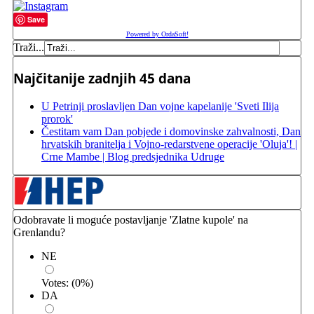
Save
Powered by OrdaSoft!
Traži...
Najčitanije zadnjih 45 dana
U Petrinji proslavljen Dan vojne kapelanije 'Sveti Ilija
prorok'
Čestitam vam Dan pobjede i domovinske zahvalnosti, Dan
hrvatskih branitelja i Vojno-redarstvene operacije 'Oluja'! |
Crne Mambe | Blog predsjednika Udruge
Odobravate li moguće postavljanje 'Zlatne kupole' na
Grenlandu?
NE
Votes:
(
0
%)
DA