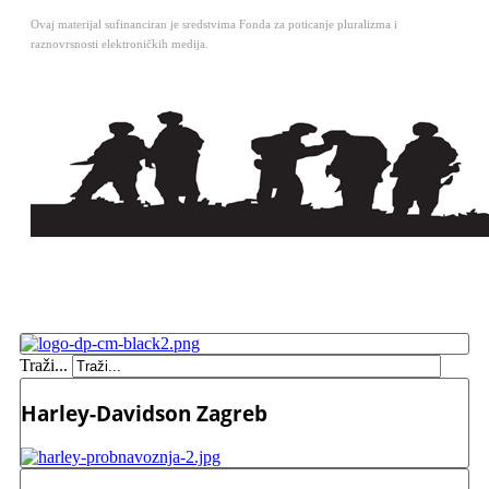
Ovaj materijal sufinanciran je sredstvima Fonda za poticanje pluralizma i
raznovrsnosti elektroničkih medija.
Traži...
Harley-Davidson Zagreb