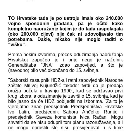
TO Hrvatske tada je po ustroju imala oko 240.000
vojno sposobnih građana, pa je očito kako
kompletno naoružanje kojim je do tada raspolagala
(oko 200.000 cijevi) nije čak ni udovoljavalo tim
potrebama. Dakle, nikako nije moglo raditi o
"višku".
Prema nekim izvorima, proces oduzimanja naoružanja
Hrvatskoj započeo je i prije nego je načelnik
Generalštaba "JNA" izdao zapovijed, a što je
(navodno) bilo već okončano do 15. svibnja.
"Saborski zastupnik HDZ-a i ratni zapovjednik Narodne
zaštite Milivoj Kujundžić također tvrdi da je predaja
oružja počela u travnju 1990., kad se održavao prvi
krug izbora, a oduzimanje je završilo 15. svibnja, kad je
bilo jasno da će HDZ pobijediti na izborima. 'Za to je
vjerojatno znao predsjednik Predsjedništva Hrvatske
Ivo Latin, predsjednik Sabora Anđelko Runjić i
predsjednik Saveza komunista Ivica Račan. Mogu
shvatiti da se nisu oduprli tom planu razoružavanja, ali
ne mogu oprostiti što nisu prosvjedovali i s time