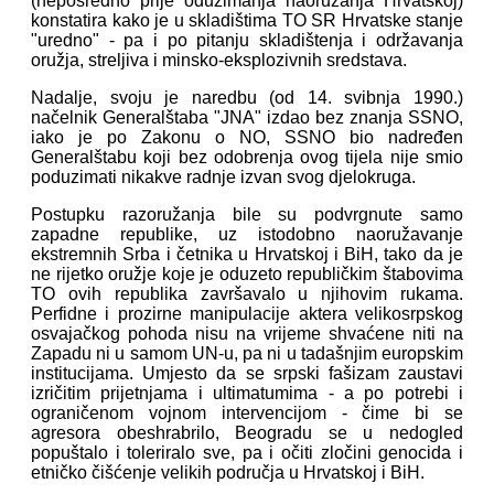
(neposredno prije oduzimanja naoružanja Hrvatskoj)
konstatira kako je u skladištima TO SR Hrvatske stanje
"uredno" - pa i po pitanju skladištenja i održavanja
oružja, streljiva i minsko-eksplozivnih sredstava.
Nadalje, svoju je naredbu (od 14. svibnja 1990.)
načelnik Generalštaba "JNA" izdao bez znanja SSNO,
iako je po Zakonu o NO, SSNO bio nadređen
Generalštabu koji bez odobrenja ovog tijela nije smio
poduzimati nikakve radnje izvan svog djelokruga.
Postupku razoružanja bile su podvrgnute samo
zapadne republike, uz istodobno naoružavanje
ekstremnih Srba i četnika u Hrvatskoj i BiH, tako da je
ne rijetko oružje koje je oduzeto republičkim štabovima
TO ovih republika završavalo u njihovim rukama.
Perfidne i prozirne manipulacije aktera velikosrpskog
osvajačkog pohoda nisu na vrijeme shvaćene niti na
Zapadu ni u samom UN-u, pa ni u tadašnjim europskim
institucijama. Umjesto da se srpski fašizam zaustavi
izričitim prijetnjama i ultimatumima - a po potrebi i
ograničenom vojnom intervencijom - čime bi se
agresora obeshrabrilo, Beogradu se u nedogled
popuštalo i toleriralo sve, pa i očiti zločini genocida i
etničko čišćenje velikih područja u Hrvatskoj i BiH.