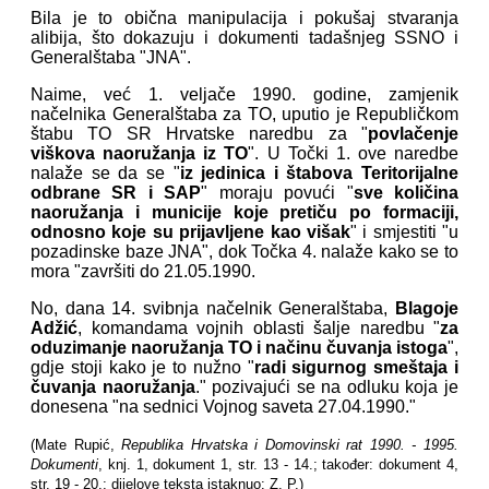
Bila je to obična manipulacija i pokušaj stvaranja
alibija, što dokazuju i dokumenti tadašnjeg SSNO i
Generalštaba "JNA".
Naime, već 1. veljače 1990. godine, zamjenik
načelnika Generalštaba za TO, uputio je Republičkom
štabu TO SR Hrvatske naredbu za "
povlačenje
viškova naoružanja iz TO
". U Točki 1. ove naredbe
nalaže se da se "
iz jedinica i štabova Teritorijalne
odbrane SR i SAP
" moraju povući "
sve količina
naoružanja i municije koje pretiču po formaciji,
odnosno koje su prijavljene kao višak
" i smjestiti "u
pozadinske baze JNA", dok Točka 4. nalaže kako se to
mora "završiti do 21.05.1990.
No, dana 14. svibnja načelnik Generalštaba,
Blagoje
Adžić
, komandama vojnih oblasti šalje naredbu "
za
oduzimanje naoružanja TO i načinu čuvanja istoga
",
gdje stoji kako je to nužno "
radi sigurnog smeštaja i
čuvanja naoružanja
." pozivajući se na odluku koja je
donesena "na sednici Vojnog saveta 27.04.1990."
(Mate Rupić,
Republika Hrvatska i Domovinski rat 1990. - 1995.
Dokumenti
, knj. 1, dokument 1, str. 13 - 14.; također: dokument 4,
str. 19 - 20.; dijelove teksta istaknuo: Z. P.)