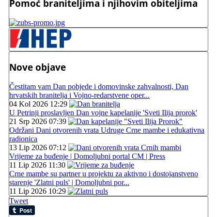
Pomoć braniteljima i njihovim obiteljima
Nove objave
Čestitam vam Dan pobjede i domovinske zahvalnosti, Dan
hrvatskih branitelja i Vojno-redarstvene oper...
04 Kol 2026 12:29
U Petrinji proslavljen Dan vojne kapelanije 'Sveti Ilija prorok'
21 Srp 2026 07:39
Održani Dani otvorenih vrata Udruge Crne mambe i edukativna
radionica
13 Lip 2026 07:12
Vrijeme za buđenje | Domoljubni portal CM | Press
11 Lip 2026 11:30
Crne mambe su partner u projektu za aktivno i dostojanstveno
starenje 'Zlatni puls' | Domoljubni por...
11 Lip 2026 10:29
Tweet