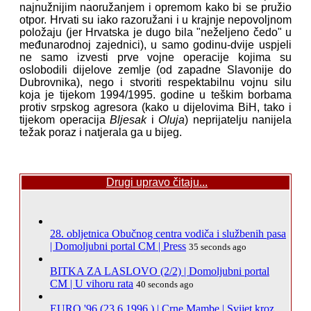
najnužnijim naoružanjem i opremom kako bi se pružio
otpor. Hrvati su iako razoružani i u krajnje nepovoljnom
položaju (jer Hrvatska je dugo bila "neželjeno čedo" u
međunarodnoj zajednici), u samo godinu-dvije uspjeli
ne samo izvesti prve vojne operacije kojima su
oslobodili dijelove zemlje (od zapadne Slavonije do
Dubrovnika), nego i stvoriti respektabilnu vojnu silu
koja je tijekom 1994/1995. godine u teškim borbama
protiv srpskog agresora (kako u dijelovima BiH, tako i
tijekom operacija
Bljesak
i
Oluja
) neprijatelju nanijela
težak poraz i natjerala ga u bijeg.
Drugi upravo čitaju...
28. obljetnica Obučnog centra vodiča i službenih pasa
| Domoljubni portal CM | Press
35 seconds ago
BITKA ZA LASLOVO (2/2) | Domoljubni portal
CM | U vihoru rata
40 seconds ago
EURO '96 (23.6.1996.) | Crne Mambe | Svijet kroz