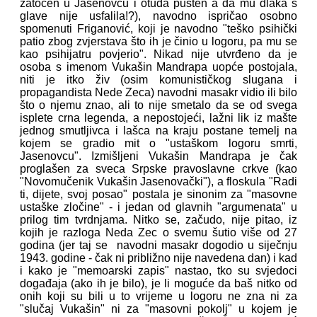
zatočen u Jasenovcu i otuda pušten a da mu dlaka s
glave nije usfalila!?), navodno ispričao osobno
spomenuti Friganović, koji je navodno "teško psihički
patio zbog zvjerstava što ih je činio u logoru, pa mu se
kao psihijatru povjerio". Nikad nije utvrđeno da je
osoba s imenom Vukašin Mandrapa uopće postojala,
niti je itko živ (osim komunističkog slugana i
propagandista Nede Zeca) navodni masakr vidio ili bilo
što o njemu znao, ali to nije smetalo da se od svega
isplete crna legenda, a nepostojeći, lažni lik iz mašte
jednog smutljivca i lašca na kraju postane temelj na
kojem se gradio mit o "ustaškom logoru smrti,
Jasenovcu". Izmišljeni Vukašin Mandrapa je čak
proglašen za sveca Srpske pravoslavne crkve (kao
"Novomučenik Vukašin Jasenovački"), a floskula "Radi
ti, dijete, svoj posao" postala je sinonim za "masovne
ustaške zločine" - i jedan od glavnih "argumenata" u
prilog tim tvrdnjama. Nitko se, začudo, nije pitao, iz
kojih je razloga Neda Zec o svemu šutio više od 27
godina (jer taj se navodni masakr dogodio u siječnju
1943. godine - čak ni približno nije navedena dan) i kad
i kako je "memoarski zapis" nastao, tko su svjedoci
događaja (ako ih je bilo), je li moguće da baš nitko od
onih koji su bili u to vrijeme u logoru ne zna ni za
"slučaj Vukašin" ni za "masovni pokolj" u kojem je