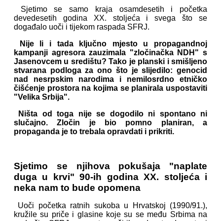
Sjetimo se samo kraja osamdesetih i početka
devedesetih godina XX. stoljeća i svega što se
događalo uoči i tijekom raspada SFRJ.
Nije li i tada ključno mjesto u propagandnoj
kampanji agresora zauzimala "zločinačka NDH" s
Jasenovcem u središtu? Tako je planski i smišljeno
stvarana podloga za ono što je slijedilo: genocid
nad nesrpskim narodima i nemilosrdno etničko
čišćenje prostora na kojima se planirala uspostaviti
"Velika Srbija".
Ništa od toga nije se dogodilo ni spontano ni
slučajno. Zločin je bio pomno planiran, a
propaganda je to trebala opravdati i prikriti.
Sjetimo se njihova pokušaja "naplate
duga u krvi" 90-ih godina XX. stoljeća i
neka nam to bude opomena
Uoči početka ratnih sukoba u Hrvatskoj (1990/91.),
kružile su priče i glasine koje su se među Srbima na