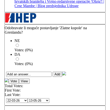
hrvatskih branitelja i Vojno-redarstvene operacije 'Oluja'! |
Crne Mambe | Blog predsjednika Udruge
Odobravate li moguće postavljanje 'Zlatne kupole' na
Grenlandu?
NE
Votes:
(
0
%)
DA
Votes:
(
0
%)
Total Votes:
First Vote:
Last Vote: