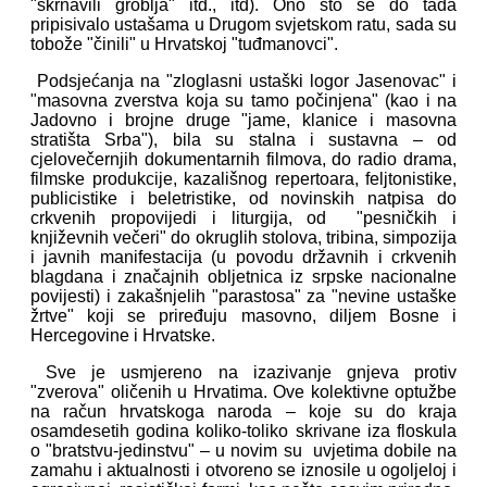
"skrnavili groblja" itd., itd). Ono što se do tada
pripisivalo ustašama u Drugom svjetskom ratu, sada su
tobože "činili" u Hrvatskoj "tuđmanovci".
Podsjećanja na "zloglasni ustaški logor Jasenovac" i
"masovna zverstva koja su tamo počinjena" (kao i na
Jadovno i brojne druge "jame, klanice i masovna
stratišta Srba"), bila su stalna i sustavna – od
cjelovečernjih dokumentarnih filmova, do radio drama,
filmske produkcije, kazališnog repertoara, feljtonistike,
publicistike i beletristike, od novinskih natpisa do
crkvenih propovijedi i liturgija, od "pesničkih i
književnih večeri" do okruglih stolova, tribina, simpozija
i javnih manifestacija (u povodu državnih i crkvenih
blagdana i značajnih obljetnica iz srpske nacionalne
povijesti) i zakašnjelih "parastosa" za "nevine ustaške
žrtve" koji se priređuju masovno, diljem Bosne i
Hercegovine i Hrvatske.
Sve je usmjereno na izazivanje gnjeva protiv
"zverova" oličenih u Hrvatima. Ove kolektivne optužbe
na račun hrvatskoga naroda – koje su do kraja
osamdesetih godina koliko-toliko skrivane iza floskula
o "bratstvu-jedinstvu" – u novim su uvjetima dobile na
zamahu i aktualnosti i otvoreno se iznosile u ogoljeloj i