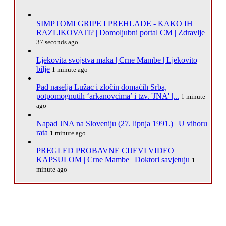
SIMPTOMI GRIPE I PREHLADE - KAKO IH
RAZLIKOVATI? | Domoljubni portal CM | Zdravlje
37 seconds ago
Ljekovita svojstva maka | Crne Mambe | Ljekovito
bilje
1 minute ago
Pad naselja Lužac i zločin domaćih Srba,
potpomognutih ‘arkanovcima’ i tzv. 'JNA' |...
1 minute
ago
Napad JNA na Sloveniju (27. lipnja 1991.) | U vihoru
rata
1 minute ago
PREGLED PROBAVNE CIJEVI VIDEO
KAPSULOM | Crne Mambe | Doktori savjetuju
1
minute ago