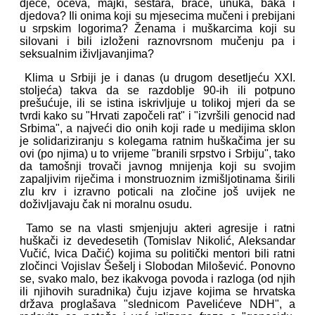
djece, očeva, majki, sestara, braće, unuka, baka i
djedova? Ili onima koji su mjesecima mučeni i prebijani
u srpskim logorima? Ženama i muškarcima koji su
silovani i bili izloženi raznovrsnom mučenju pa i
seksualnim iživljavanjima?
Klima u Srbiji je i danas (u drugom desetljeću XXI.
stoljeća) takva da se razdoblje 90-ih ili potpuno
prešućuje, ili se istina iskrivljuje u tolikoj mjeri da se
tvrdi kako su "Hrvati započeli rat" i "izvršili genocid nad
Srbima", a najveći dio onih koji rade u medijima sklon
je solidariziranju s kolegama ratnim huškačima jer su
ovi (po njima) u to vrijeme "branili srpstvo i Srbiju", tako
da tamošnji trovači javnog mnijenja koji su svojim
zapaljivim riječima i monstruoznim izmišljotinama širili
zlu krv i izravno poticali na zločine još uvijek ne
doživljavaju čak ni moralnu osudu.
Tamo se na vlasti smjenjuju akteri agresije i ratni
huškači iz devedesetih (Tomislav Nikolić, Aleksandar
Vučić, Ivica Dačić) kojima su politički mentori bili ratni
zločinci Vojislav Šešelj i Slobodan Milošević. Ponovno
se, svako malo, bez ikakvoga povoda i razloga (od njih
ili njihovih suradnika) čuju izjave kojima se hrvatska
država proglašava "slednicom Pavelićeve NDH", a