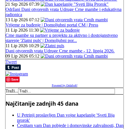
21 Srp 2026 07:39
Održani Dani otvorenih vrata Udruge Crne mambe i edukativna
radionica
13 Lip 2026 07:12
Vrijeme za buđenje | Domoljubni portal CM | Press
11 Lip 2026 11:30
Crne mambe su partner u projektu za aktivno i dostojanstveno
starenje 'Zlatni puls' | Domoljubni por...
11 Lip 2026 10:29
Dani otvorenih vrata Udruge Crne mambe - 12. lipnja 2026.
09 Lip 2026 05:12
Tweet
Save
Powered by OrdaSoft!
Traži...
Najčitanije zadnjih 45 dana
U Petrinji proslavljen Dan vojne kapelanije 'Sveti Ilija
prorok'
Čestitam vam Dan pobjede i domovinske zahvalnosti, Dan