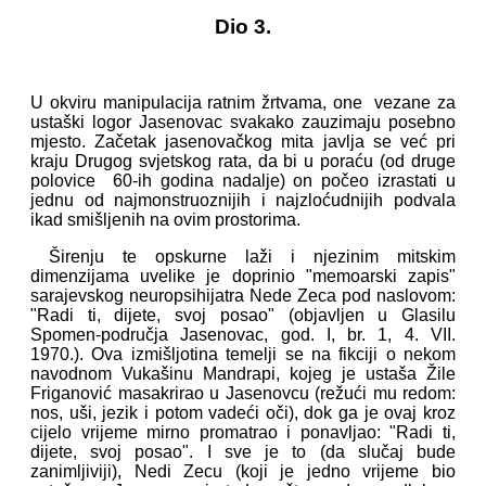
Dio 3.
U okviru manipulacija ratnim žrtvama, one vezane za
ustaški logor Jasenovac svakako zauzimaju posebno
mjesto. Začetak jasenovačkog mita javlja se već pri
kraju Drugog svjetskog rata, da bi u poraću (od druge
polovice 60-ih godina nadalje) on počeo izrastati u
jednu od najmonstruoznijih i najzloćudnijih podvala
ikad smišljenih na ovim prostorima.
Širenju te opskurne laži i njezinim mitskim
dimenzijama uvelike je doprinio "memoarski zapis"
sarajevskog neuropsihijatra Nede Zeca pod naslovom:
"Radi ti, dijete, svoj posao" (objavljen u Glasilu
Spomen-područja Jasenovac, god. I, br. 1, 4. VII.
1970.). Ova izmišljotina temelji se na fikciji o nekom
navodnom Vukašinu Mandrapi, kojeg je ustaša Žile
Friganović masakrirao u Jasenovcu (režući mu redom:
nos, uši, jezik i potom vadeći oči), dok ga je ovaj kroz
cijelo vrijeme mirno promatrao i ponavljao: "Radi ti,
dijete, svoj posao". I sve je to (da slučaj bude
zanimljiviji), Nedi Zecu (koji je jedno vrijeme bio