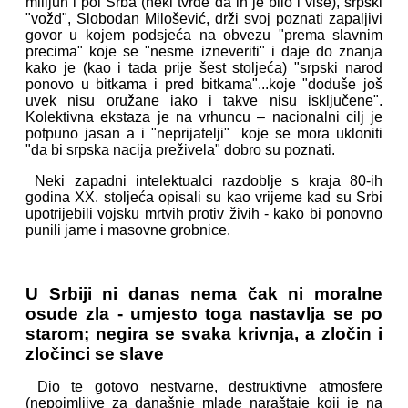
milijun i pol Srba (neki tvrde da ih je bilo i više), srpski
"vožd", Slobodan Milošević, drži svoj poznati zapaljivi
govor u kojem podsjeća na obvezu "prema slavnim
precima" koje se "nesme izneveriti" i daje do znanja
kako je (kao i tada prije šest stoljeća) "srpski narod
ponovo u bitkama i pred bitkama"...koje "doduše još
uvek nisu oružane iako i takve nisu isključene".
Kolektivna ekstaza je na vrhuncu – nacionalni cilj je
potpuno jasan a i "neprijatelji" koje se mora ukloniti
"da bi srpska nacija preživela" dobro su poznati.
Neki zapadni intelektualci razdoblje s kraja 80-ih
godina XX. stoljeća opisali su kao vrijeme kad su Srbi
upotrijebili vojsku mrtvih protiv živih - kako bi ponovno
punili jame i masovne grobnice.
U Srbiji ni danas nema čak ni moralne
osude zla - umjesto toga nastavlja se po
starom; negira se svaka krivnja, a zločin i
zločinci se slave
Dio te gotovo nestvarne, destruktivne atmosfere
(nepojmljive za današnje mlade naraštaje koji je na