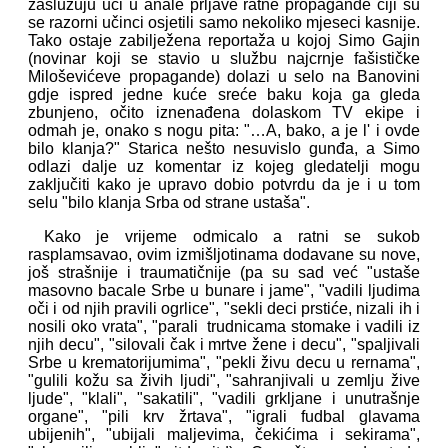
zaslužuju ući u anale prljave ratne propagande čiji su
se razorni učinci osjetili samo nekoliko mjeseci kasnije.
Tako ostaje zabilježena reportaža u kojoj Simo Gajin
(novinar koji se stavio u službu najcrnje fašističke
Miloševićeve propagande) dolazi u selo na Banovini
gdje ispred jedne kuće sreće baku koja ga gleda
zbunjeno, očito iznenađena dolaskom TV ekipe i
odmah je, onako s nogu pita: "…A, bako, a je l' i ovde
bilo klanja?" Starica nešto nesuvislo gunđa, a Simo
odlazi dalje uz komentar iz kojeg gledatelji mogu
zaključiti kako je upravo dobio potvrdu da je i u tom
selu "bilo klanja Srba od strane ustaša".
Kako je vrijeme odmicalo a ratni se sukob
rasplamsavao, ovim izmišljotinama dodavane su nove,
još strašnije i traumatičnije (pa su sad već "ustaše
masovno bacale Srbe u bunare i jame", "vadili ljudima
oči i od njih pravili ogrlice", "sekli deci prstiće, nizali ih i
nosili oko vrata", "parali trudnicama stomake i vadili iz
njih decu", "silovali čak i mrtve žene i decu", "spaljivali
Srbe u krematorijumima", "pekli živu decu u rernama",
"gulili kožu sa živih ljudi", "sahranjivali u zemlju žive
ljude", "klali", "sakatili", "vadili grkljane i unutrašnje
organe", "pili krv žrtava", "igrali fudbal glavama
ubijenih", "ubijali maljevima, čekićima i sekirama",