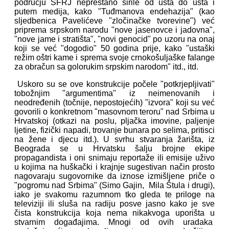
području SFRJ neprestano širile od usta do usta i
putem medija, kako "Tuđmanova endehazija" (kao
sljedbenica Pavelićeve "zločinačke tvorevine") već
priprema srpskom narodu "nove jasenovce i jadovna",
"nove jame i stratišta", "novi genocid" po uzoru na onaj
koji se već "dogodio" 50 godina prije, kako "ustaški
režim oštri kame i sprema svoje crnokošuljaške falange
za obračun sa golorukim srpskim narodom" itd., itd.
Uskoro su se ove konstrukcije počele "potkrjepljivati"
tobožnjim "argumentima" iz neimenovanih i
neodređenih (točnije, nepostojećih) "izvora" koji su već
govorili o konkretnom "masovnom teroru" nad Srbima u
Hrvatskoj (otkazi na poslu, pljačka imovine, paljenje
ljetine, fizički napadi, trovanje bunara po selima, pritisci
na žene i djecu itd.). U svrhu stvaranja žarišta, iz
Beograda se u Hrvatsku šalju brojne ekipe
propagandista i oni snimaju reportaže ili emisije uživo
u kojima na huškački i krajnje sugestivan način prosto
nagovaraju sugovornike da iznose izmišljene priče o
"pogromu nad Srbima" (Simo Gajin, Mila Štula i drugi),
iako je svakomu razumnom tko gleda te priloge na
televiziji ili sluša na radiju posve jasno kako je sve
čista konstrukcija koja nema nikakvoga uporišta u
stvarnim događajima. Mnogi od ovih uradaka