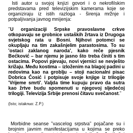
Isti autor u svojoj knjizi govori i o nekrofilskim
predstavama pred televizijskim kamerama koje se
organiziraju iz istih razloga - širenja mržnje i
potpaljivanja javnog mnijenja:
"
U organizaciji Srpske pravoslavne crkve
otkopavaju se grobnice ustaških žrtava iz Drugoga
svjetskog rata u Bosni. Njihovi potomci se
okupljaju na tim zakašnjelim parastosima. To su
'ostaci zaklanog naroda', kako reče pjesnik
Bećković – bar njemu je jasno što treba činiti s tim
ostacima. Popovi pjevaju, novi vjernici se nevješto
križaju. Među kostima – izloženim na blagoj padini u
redovima kao na groblju – stoji nacionalni pisac
Dobrica Ćosić i potpisuje svoje knjige iz trilogije
'Vrijeme smrti'. Valjda time kupuju pravo da sutra
kao žrtve budu spomenuti u njegovoj sljedećoj
trilogiji. Televizija Srbije prenosi čitavu svečanost
."
(Isto; istaknuo: Z.P.)
Morbidne seanse "vascelog srpstva" pojačane su i
brojnim javnim manifestacijama u kojima se preko