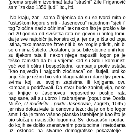
(prema srpskim izvorima) tada "strašni" Žile Friganović
sam "zaklao 1350 ljudi" itd., itd.
Na kraju, zar i sama činjenica da su se tvorci mita o
"ustaškom logoru smrti - Jasenovcu" najednom "sjetili"
tog "zločina nad zločinima" tek nakon što je prošlo više
od 20 godina od svršetka rata ne govori u prilog tomu
da je sve najobičnija konstrukcija, jer da je išta od toga
istina, tako masovne žrtve niti bi se mogle prikriti, niti bi
se o njima šutjelo. Uostalom, tu su bile stotine onih koji
su tijekom rata ili nakon njega napustili logor, pa je
teško zamisliti da bi u vrijeme kad su Srbi i komunisti
već vodili oštru i bespoštednu kampanju protiv ustaša
"kao najvećih i najgorih zločinaca" oni šutjeli, utoliko
prije što je režim bio vrlo blagonaklon i darežljiv prema
svima koji su svojim zapisima ili knjigama ovu
kampanju podržavali. Da stvar bude zanimljivija, neke
su knjige o Jasenovcu neposredno poslije rata
napisane, ali su ubrzo i zabranjene (poput one Đorđa
Miliše,
U mučilištu - paklu Jasenovac
, Zagreb, 1045.)
jer nisu dokazivale tu osnovnu tezu: da je on bio logor
smrti i da je tamo vršeno plansko istrebljenje kao što je
bio slučaj u nacistički logorima, Svi dosadašnji podaci
do kojih se došlo znanstvenim postupcima i metodama
uz oslonac na stvarne demografske pokazatelje i