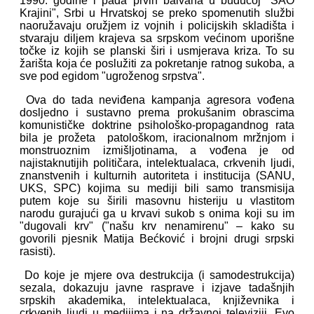
1990. godine i pada prvih balvana u budućoj "SAO
Krajini", Srbi u Hrvatskoj se preko spomenutih službi
naoružavaju oružjem iz vojnih i policijskih skladišta i
stvaraju diljem krajeva sa srpskom većinom uporišne
točke iz kojih se planski širi i usmjerava kriza. To su
žarišta koja će poslužiti za pokretanje ratnog sukoba, a
sve pod egidom "ugroženog srpstva".
Ova do tada neviđena kampanja agresora vođena
dosljedno i sustavno prema prokušanim obrascima
komunističke doktrine psihološko-propagandnog rata
bila je prožeta patološkom, iracionalnom mržnjom i
monstruoznim izmišljotinama, a vođena je od
najistaknutijih političara, intelektualaca, crkvenih ljudi,
znanstvenih i kulturnih autoriteta i institucija (SANU,
UKS, SPC) kojima su mediji bili samo transmisija
putem koje su širili masovnu histeriju u vlastitom
narodu gurajući ga u krvavi sukob s onima koji su im
"dugovali krv" ("našu krv nenamirenu" – kako su
govorili pjesnik Matija Bećković i brojni drugi srpski
rasisti).
Do koje je mjere ova destrukcija (i samodestrukcija)
sezala, dokazuju javne rasprave i izjave tadašnjih
srpskih akademika, intelektualaca, književnika i
crkvenih ljudi u medijima i na državnoj televiziji. Evo