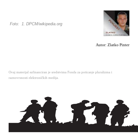
Foto: 1. DPCM/wikipedia.org
Autor: Zlatko Pinter
Ovaj materijal sufinanciran je sredstvima Fonda za poticanje pluralizma i
raznovrsnosti elektroničkih medija.