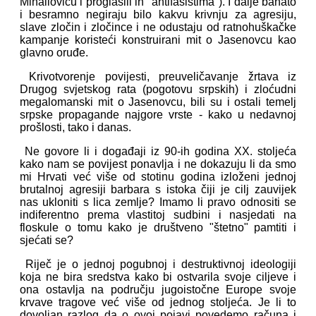
Mihailoviću i proglasili ih "antifašistima"). I dalje bahato
i besramno negiraju bilo kakvu krivnju za agresiju,
slave zločin i zločince i ne odustaju od ratnohuškačke
kampanje koristeći konstruirani mit o Jasenovcu kao
glavno oruđe.
Krivotvorenje povijesti, preuveličavanje žrtava iz
Drugog svjetskog rata (pogotovu srpskih) i zloćudni
megalomanski mit o Jasenovcu, bili su i ostali temelj
srpske propagande najgore vrste - kako u nedavnoj
prošlosti, tako i danas.
Ne govore li i događaji iz 90-ih godina XX. stoljeća
kako nam se povijest ponavlja i ne dokazuju li da smo
mi Hrvati već više od stotinu godina izloženi jednoj
brutalnoj agresiji barbara s istoka čiji je cilj zauvijek
nas ukloniti s lica zemlje? Imamo li pravo odnositi se
indiferentno prema vlastitoj sudbini i nasjedati na
floskule o tomu kako je društveno "štetno" pamtiti i
sjećati se?
Riječ je o jednoj pogubnoj i destruktivnoj ideologiji
koja ne bira sredstva kako bi ostvarila svoje ciljeve i
ona ostavlja na području jugoistočne Europe svoje
krvave tragove već više od jednog stoljeća. Je li to
dovoljan razlog da o ovoj pojavi povedemo računa i