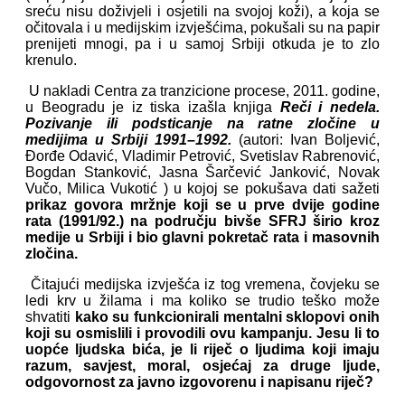
sreću nisu doživjeli i osjetili na svojoj koži), a koja se
očitovala i u medijskim izvješćima, pokušali su na papir
prenijeti mnogi, pa i u samoj Srbiji otkuda je to zlo
krenulo.
U nakladi Centra za tranzicione procese, 2011. godine,
u Beogradu je iz tiska izašla knjiga
Reči i nedela.
Pozivanje ili podsticanje na ratne zločine u
medĳima u Srbĳi 1991–1992.
(autori: Ivan Boljević,
Đorđe Odavić, Vladimir Petrović, Svetislav Rabrenović,
Bogdan Stanković, Jasna Šarčević Janković, Novak
Vučo, Milica Vukotić ) u kojoj se pokušava dati sažeti
prikaz govora mržnje koji se u prve dvije godine
rata (1991/92.) na području bivše SFRJ širio kroz
medije u Srbiji i bio glavni pokretač rata i masovnih
zločina.
Čitajući medijska izvješća iz tog vremena, čovjeku se
ledi krv u žilama i ma koliko se trudio teško može
shvatiti
kako su funkcionirali mentalni sklopovi onih
koji su osmislili i provodili ovu kampanju. Jesu li to
uopće ljudska bića, je li riječ o ljudima koji imaju
razum, savjest, moral, osjećaj za druge ljude,
odgovornost za javno izgovorenu i napisanu riječ?