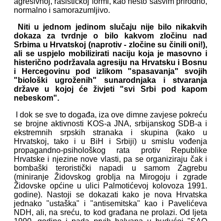
agresivnoj, rasističkoj formi, kao nešto sasvim prirodno,
normalno i samorazumljivo.
Niti u jednom jedinom slučaju nije bilo nikakvih
dokaza za tvrdnje o bilo kakvom zločinu nad
Srbima u Hrvatskoj (naprotiv - zločine su činili oni!),
ali se uspjelo mobilizirati naciju koja je masovno i
histerično podržavala agresiju na Hrvatsku i Bosnu
i Hercegovinu pod izlikom "spasavanja" svojih
"biološki ugroženih" sunarodnjaka i stvaranja
države u kojoj će živjeti "svi Srbi pod kapom
nebeskom".
I dok se sve to događa, iza ove dimne zavjese pokreću
se brojne aktivnosti KOS-a JNA, srbijanskog SDB-a i
ekstremnih srpskih stranaka i skupina (kako u
Hrvatskoj, tako i u BiH i Srbiji) u smislu vođenja
propagandno-psihološkog rata protiv Republike
Hrvatske i njezine nove vlasti, pa se organiziraju čak i
bombaški teroristički napadi u samom Zagrebu
(miniranje Židovskog groblja na Mirogoju i zgrade
Židovske općine u ulici Palmotićevoj kolovoza 1991.
godine). Nastoji se dokazati kako je nova Hrvatska
jednako "ustaška" i "antisemitska" kao i Pavelićeva
NDH, ali, na sreću, to kod građana ne prolazi. Od ljeta