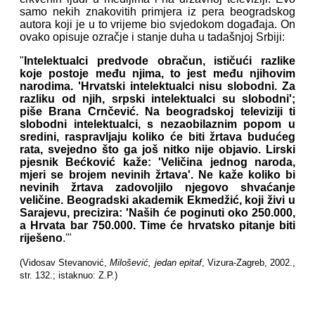
samo nekih znakovitih primjera iz pera beogradskog
autora koji je u to vrijeme bio svjedokom događaja. On
ovako opisuje ozračje i stanje duha u tadašnjoj Srbiji:
"
Intelektualci predvode obračun, ističući razlike
koje postoje među njima, to jest među njihovim
narodima. 'Hrvatski intelektualci nisu slobodni. Za
razliku od njih, srpski intelektualci su slobodni';
piše Brana Crnčević. Na beogradskoj televiziji ti
slobodni intelektualci, s nezaobilaznim popom u
sredini, raspravljaju koliko će biti žrtava budućeg
rata, svejedno što ga još nitko nije objavio. Lirski
pjesnik Bećković kaže: 'Veličina jednog naroda,
mjeri se brojem nevinih žrtava'. Ne kaže koliko bi
nevinih žrtava zadovoljilo njegovo shvaćanje
veličine. Beogradski akademik Ekmedžić, koji živi u
Sarajevu, precizira: 'Naših će poginuti oko 250.000,
a Hrvata bar 750.000. Time će hrvatsko pitanje biti
riješeno
.'"
(Vidosav Stevanović,
Milošević, jedan epitaf
, Vizura-Zagreb, 2002.,
str. 132.; istaknuo: Z.P.)