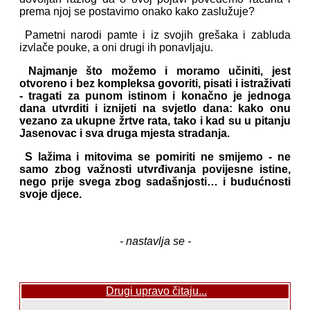
prema njoj se postavimo onako kako zaslužuje?
Pametni narodi pamte i iz svojih grešaka i zabluda
izvlače pouke, a oni drugi ih ponavljaju.
Najmanje što možemo i moramo učiniti, jest
otvoreno i bez kompleksa govoriti, pisati i istraživati
- tragati za punom istinom i konačno je jednoga
dana utvrditi i iznijeti na svjetlo dana: kako onu
vezano za ukupne žrtve rata, tako i kad su u pitanju
Jasenovac i sva druga mjesta stradanja.
S lažima i mitovima se pomiriti ne smijemo - ne
samo zbog važnosti utvrđivanja povijesne istine,
nego prije svega zbog sadašnjosti… i budućnosti
svoje djece.
- nastavlja se -
Drugi upravo čitaju...