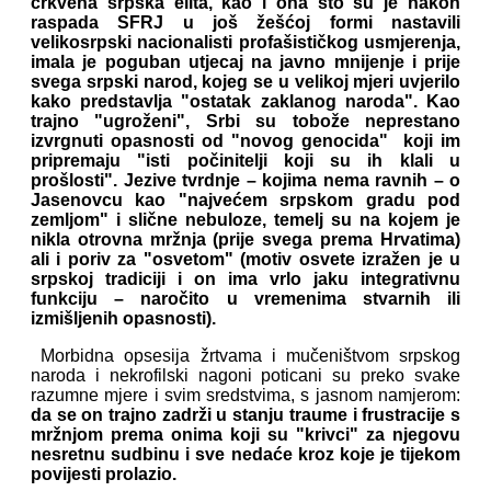
crkvena srpska elita, kao i ona što su je nakon
raspada SFRJ u još žešćoj formi nastavili
velikosrpski nacionalisti profašističkog usmjerenja,
imala je poguban utjecaj na javno mnijenje i prije
svega srpski narod, kojeg se u velikoj mjeri uvjerilo
kako predstavlja "ostatak zaklanog naroda". Kao
trajno "ugroženi", Srbi su tobože neprestano
izvrgnuti opasnosti od "novog genocida" koji im
pripremaju "isti počinitelji koji su ih klali u
prošlosti". Jezive tvrdnje – kojima nema ravnih – o
Jasenovcu kao "najvećem srpskom gradu pod
zemljom" i slične nebuloze, temelj su na kojem je
nikla otrovna mržnja (prije svega prema Hrvatima)
ali i poriv za "osvetom" (motiv osvete izražen je u
srpskoj tradiciji i on ima vrlo jaku integrativnu
funkciju – naročito u vremenima stvarnih ili
izmišljenih opasnosti).
Morbidna opsesija žrtvama i mučeništvom srpskog
naroda i nekrofilski nagoni poticani su preko svake
razumne mjere i svim sredstvima, s jasnom namjerom:
da se on trajno zadrži u stanju traume i frustracije s
mržnjom prema onima koji su "krivci" za njegovu
nesretnu sudbinu i sve nedaće kroz koje je tijekom
povijesti prolazio.