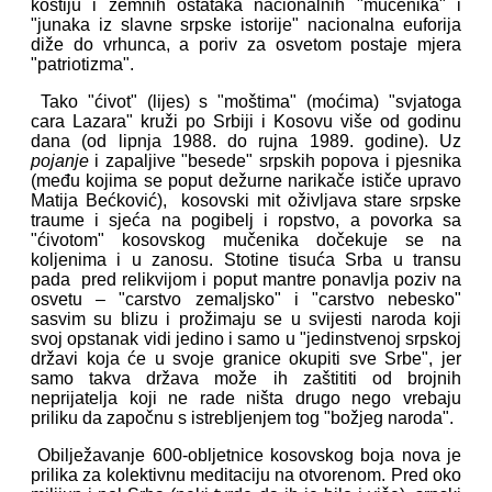
kostiju i zemnih ostataka nacionalnih "mučenika" i
"junaka iz slavne srpske istorije" nacionalna euforija
diže do vrhunca, a poriv za osvetom postaje mjera
"patriotizma".
Tako "ćivot" (lijes) s "moštima" (moćima) "svjatoga
cara Lazara" kruži po Srbiji i Kosovu više od godinu
dana (od lipnja 1988. do rujna 1989. godine). Uz
pojanje
i zapaljive "besede" srpskih popova i pjesnika
(među kojima se poput dežurne narikače ističe upravo
Matija Bećković), kosovski mit oživljava stare srpske
traume i sjeća na pogibelj i ropstvo, a povorka sa
"ćivotom" kosovskog mučenika dočekuje se na
koljenima i u zanosu. Stotine tisuća Srba u transu
pada pred relikvijom i poput mantre ponavlja poziv na
osvetu – "carstvo zemaljsko" i "carstvo nebesko"
sasvim su blizu i prožimaju se u svijesti naroda koji
svoj opstanak vidi jedino i samo u "jedinstvenoj srpskoj
državi koja će u svoje granice okupiti sve Srbe", jer
samo takva država može ih zaštititi od brojnih
neprijatelja koji ne rade ništa drugo nego vrebaju
priliku da započnu s istrebljenjem tog "božjeg naroda".
Obilježavanje 600-obljetnice kosovskog boja nova je
prilika za kolektivnu meditaciju na otvorenom. Pred oko