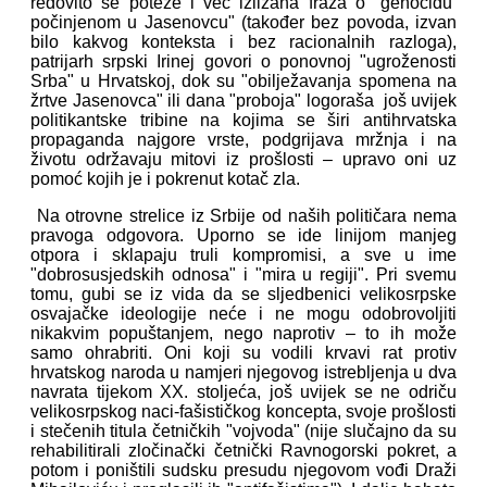
redovito se poteže i već izlizana fraza o "genocidu
počinjenom u Jasenovcu" (također bez povoda, izvan
bilo kakvog konteksta i bez racionalnih razloga),
patrijarh srpski Irinej govori o ponovnoj "ugroženosti
Srba" u Hrvatskoj, dok su "obilježavanja spomena na
žrtve Jasenovca" ili dana "proboja" logoraša još uvijek
politikantske tribine na kojima se širi antihrvatska
propaganda najgore vrste, podgrijava mržnja i na
životu održavaju mitovi iz prošlosti – upravo oni uz
pomoć kojih je i pokrenut kotač zla.
Na otrovne strelice iz Srbije od naših političara nema
pravoga odgovora. Uporno se ide linijom manjeg
otpora i sklapaju truli kompromisi, a sve u ime
"dobrosusjedskih odnosa" i "mira u regiji". Pri svemu
tomu, gubi se iz vida da se sljedbenici velikosrpske
osvajačke ideologije neće i ne mogu odobrovoljiti
nikakvim popuštanjem, nego naprotiv – to ih može
samo ohrabriti. Oni koji su vodili krvavi rat protiv
hrvatskog naroda u namjeri njegovog istrebljenja u dva
navrata tijekom XX. stoljeća, još uvijek se ne odriču
velikosrpskog naci-fašističkog koncepta, svoje prošlosti
i stečenih titula četničkih "vojvoda" (nije slučajno da su
rehabilitirali zločinački četnički Ravnogorski pokret, a
potom i poništili sudsku presudu njegovom vođi Draži