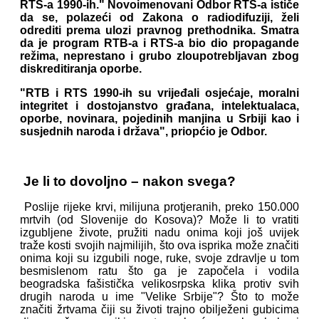
RTS-a 1990-ih." Novoimenovani Odbor RTS-a ističe
da se, polazeći od Zakona o radiodifuziji, želi
odrediti prema ulozi pravnog prethodnika. Smatra
da je program RTB-a i RTS-a bio dio propagande
režima, neprestano i grubo zloupotrebljavan zbog
diskreditiranja oporbe.
"RTB i RTS 1990-ih su vrijeđali osjećaje, moralni
integritet i dostojanstvo građana, intelektualaca,
oporbe, novinara, pojedinih manjina u Srbiji kao i
susjednih naroda i država", priopćio je Odbor.
Je li to dovoljno – nakon svega?
Poslije rijeke krvi, milijuna protjeranih, preko 150.000
mrtvih (od Slovenije do Kosova)? Može li to vratiti
izgubljene živote, pružiti nadu onima koji još uvijek
traže kosti svojih najmilijih, što ova isprika može značiti
onima koji su izgubili noge, ruke, svoje zdravlje u tom
besmislenom ratu što ga je započela i vodila
beogradska fašistička velikosrpska klika protiv svih
drugih naroda u ime "Velike Srbije"? Što to može
značiti žrtvama čiji su životi trajno obilježeni gubicima