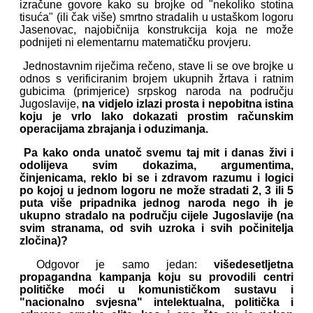
izračune govore kako su brojke od "nekoliko stotina
tisuća" (ili čak više) smrtno stradalih u ustaškom logoru
Jasenovac, najobičnija konstrukcija koja ne može
podnijeti ni elementarnu matematičku provjeru.
Jednostavnim riječima rečeno, stave li se ove brojke u
odnos s verificiranim brojem ukupnih žrtava i ratnim
gubicima (primjerice) srpskog naroda na području
Jugoslavije,
na vidjelo izlazi prosta i nepobitna istina
koju je vrlo lako dokazati prostim računskim
operacijama zbrajanja i oduzimanja.
Pa kako onda unatoč svemu taj mit i danas živi i
odolijeva svim dokazima, argumentima,
činjenicama, reklo bi se i zdravom razumu i logici
po kojoj u jednom logoru ne može stradati 2, 3 ili 5
puta više pripadnika jednog naroda nego ih je
ukupno stradalo na području cijele Jugoslavije (na
svim stranama, od svih uzroka i svih počinitelja
zločina)?
Odgovor je samo jedan:
višedesetljetna
propagandna kampanja koju su provodili centri
političke moći u komunističkom sustavu i
"nacionalno svjesna" intelektualna, politička i