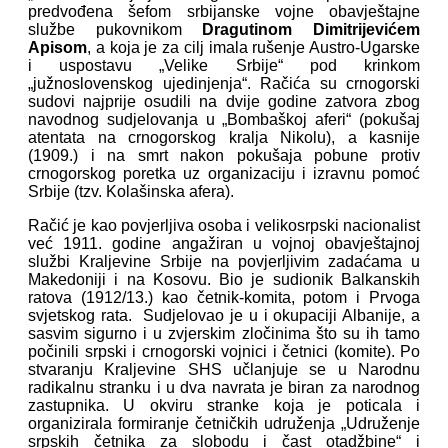
predvođena šefom srbijanske vojne obavještajne
službe pukovnikom
Dragutinom Dimitrijevićem
Apisom
, a koja je za cilj imala rušenje Austro-Ugarske
i uspostavu „Velike Srbije“ pod krinkom
„južnoslovenskog ujedinjenja“. Račića su crnogorski
sudovi najprije osudili na dvije godine zatvora zbog
navodnog sudjelovanja u „Bombaškoj aferi“ (pokušaj
atentata na crnogorskog kralja Nikolu), a kasnije
(1909.) i na smrt nakon pokušaja pobune protiv
crnogorskog poretka uz organizaciju i izravnu pomoć
Srbije (tzv. Kolašinska afera).
Račić je kao povjerljiva osoba i velikosrpski nacionalist
već 1911. godine angažiran u vojnoj obavještajnoj
službi Kraljevine Srbije na povjerljivim zadaćama u
Makedoniji i na Kosovu. Bio je sudionik Balkanskih
ratova (1912/13.) kao četnik-komita, potom i Prvoga
svjetskog rata. Sudjelovao je u i okupaciji Albanije, a
sasvim sigurno i u zvjerskim zločinima što su ih tamo
počinili srpski i crnogorski vojnici i četnici (komite). Po
stvaranju Kraljevine SHS učlanjuje se u Narodnu
radikalnu stranku i u dva navrata je biran za narodnog
zastupnika. U okviru stranke koja je poticala i
organizirala formiranje četničkih udruženja „Udruženje
srpskih četnika za slobodu i čast otadžbine“ i