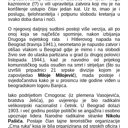
kaznionice (!?) u vili upravitelja zatvora koji mu je na
korištenje ustupio čitav jedan kat. Uz to, imao je i
poslugu, tjelohranitelja i potpunu slobodu kretanja u
svako doba dana i noći.
O njegovoj daljnjoj sudbini postoji više verzija, ali po
onoj koja se najčešće spominje, nakon izbijanja
Drugoga svjetskog rata i Hitlerovog napada na
Beograd (travnja 1941.), neometano je napustio zatvor i
otišao vlakom u Beograd gdje je mirno i na slobodi
živio sve do ulaska partizana u grad (u drugoj polovici
listopada 1944.), kad je navodno od prijekog
komunističkog suda osuđen na smrt i strijeljan (što su
izvršili pripadnici 21 srpske divizije kojom je
zapovijedao
Miloje Milojević
), mada postoje i
svjedočanstva kako je u prosincu iste godine viđen u
beogradskom logoru Banjica.
Iako podrijetlom Crnogorac (iz plemena Vasojevića,
bratstva Jelića), po uvjerenju je bio radikalni
velikosrpski nacionalist i četnik. U Beograd dolazi
1903. i već godinu poslije politički se angažira i osobno
upoznaje lidera Narodne radikalne stranke
Nikolu
Pašića
. Postaje član tajne terorističke organizacije
„Crna ruka“ koja je bila organizirana od srpskih oficira i