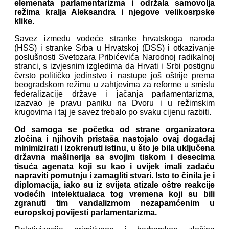
elemenata parlamentarizma i održala samovolja
režima kralja Aleksandra i njegove velikosrpske
klike.
Savez između vodeće stranke hrvatskoga naroda
(HSS) i stranke Srba u Hrvatskoj (DSS) i otkazivanje
poslušnosti Svetozara Pribićevića Narodnoj radikalnoj
stranci, s izvjesnim izgledima da Hrvati i Srbi postignu
čvrsto političko jedinstvo i nastupe još oštrije prema
beogradskom režimu u zahtjevima za reforme u smislu
federalizacije države i jačanja parlamentarizma,
izazvao je pravu paniku na Dvoru i u režimskim
krugovima i taj je savez trebalo po svaku cijenu razbiti.
Od samoga se početka od strane organizatora
zločina i njihovih pristaša nastojalo ovaj događaj
minimizirati i izokrenuti istinu, u što je bila uključena
državna mašinerija sa svojim tiskom i desecima
tisuća agenata koji su kao i uvijek imali zadaću
napraviti pomutnju i zamagliti stvari. Isto to činila je i
diplomacija, iako su iz svijeta stizale oštre reakcije
vodećih intelektualaca tog vremena koji su bili
zgranuti tim vandalizmom nezapamćenim u
europskoj povijesti parlamentarizma.