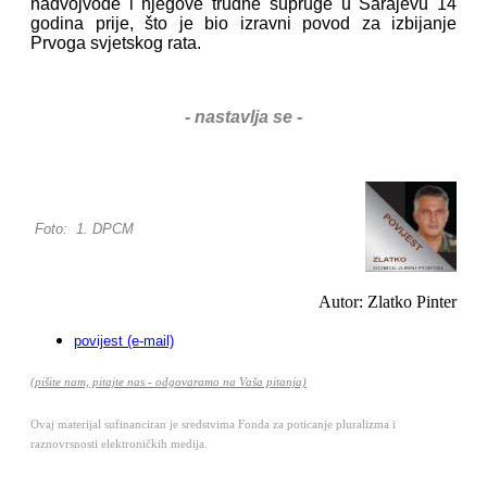
nadvojvode i njegove trudne supruge u Sarajevu 14
godina prije, što je bio izravni povod za izbijanje
Prvoga svjetskog rata.
- nastavlja se -
Foto: 1. DPCM
Autor: Zlatko Pinter
povijest (e-mail)
(pišite nam, pitajte nas - odgovaramo na Vaša pitanja)
Ovaj materijal sufinanciran je sredstvima Fonda za poticanje pluralizma i
raznovrsnosti elektroničkih medija.