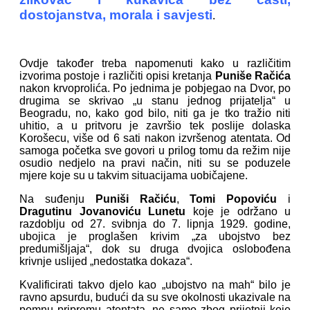
dostojanstva, morala i savjesti
.
Ovdje također treba napomenuti kako u različitim
izvorima postoje i različiti opisi kretanja
Puniše Račića
nakon krvoprolića. Po jednima je pobjegao na Dvor, po
drugima se skrivao „u stanu jednog prijatelja“ u
Beogradu, no, kako god bilo, niti ga je tko tražio niti
uhitio, a u pritvoru je završio tek poslije dolaska
Korošecu, više od 6 sati nakon izvršenog atentata. Od
samoga početka sve govori u prilog tomu da režim nije
osudio nedjelo na pravi način, niti su se poduzele
mjere koje su u takvim situacijama uobičajene.
Na suđenju
Puniši Račiću
,
Tomi Popoviću
i
Dragutinu Jovanoviću Lunetu
koje je održano u
razdoblju od 27. svibnja do 7. lipnja 1929. godine,
ubojica je proglašen krivim „za ubojstvo bez
predumišljaja“, dok su druga dvojica oslobođena
krivnje uslijed „nedostatka dokaza“.
Kvalificirati takvo djelo kao „ubojstvo na mah“ bilo je
ravno apsurdu, budući da su sve okolnosti ukazivale na
pomnu pripremu atentata, ne samo zbog prijetnji koje