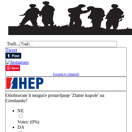
Traži...
Tweet
Save
Powered by OrdaSoft!
Odobravate li moguće postavljanje 'Zlatne kupole' na
Grenlandu?
NE
Votes:
(
0
%)
DA