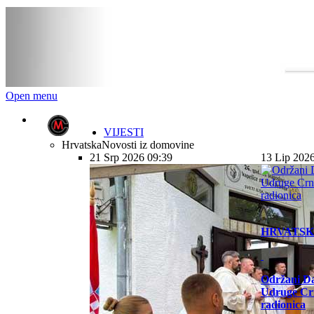
Open menu
VIJESTI
Hrvatska
Novosti iz domovine
21 Srp 2026 09:39
13 Lip 202
HRVATS
Održani Da
Udruge Cr
radionica