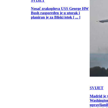
SVIJET
Nosač zrakoplova USS George HW
Bush raspoređen je u utorak i
planiran je za Bliski istok [ ... ]
SVIJET
Madrid je 
Washington
upravljani