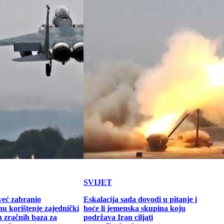
SVIJET
već zabranio
Eskalacija sada dovodi u pitanje i
u korištenje zajednički
hoće li jemenska skupina koju
h zračnih baza za
podržava Iran ciljati