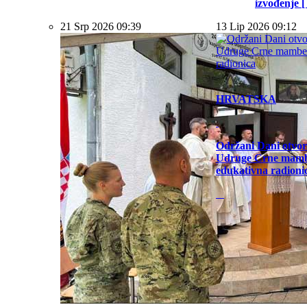
izvođenje [ .
21 Srp 2026 09:39
13 Lip 2026 09:12
HRVATSKA
Održani Dani otvor
Udruge Crne mamb
edukativna radioni