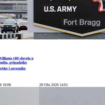
illiams (40) dovela u
emlju, pripadnike
jske i saveznike
6 18:06
28 Ožu 2026 14:01