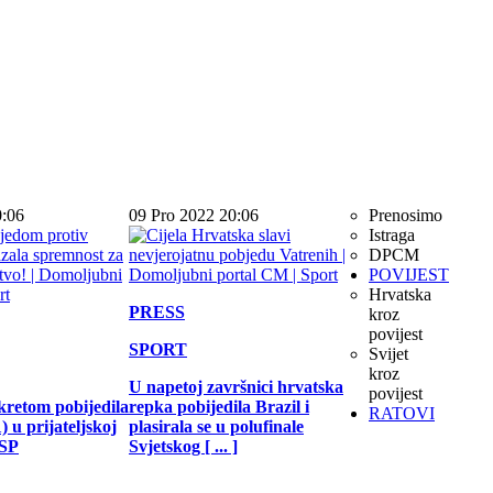
0:06
09 Pro 2022 20:06
Prenosimo
Istraga
DPCM
POVIJEST
Hrvatska
PRESS
kroz
povijest
SPORT
Svijet
kroz
U napetoj završnici hrvatska
povijest
kretom pobijedila
repka pobijedila Brazil i
RATOVI
 u prijateljskoj
plasirala se u polufinale
 SP
Svjetskog [ ... ]