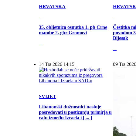
HRVATSKA
HRVATS
35. obljetnica osnutka 1. pb Crne
Čestitka m
mambe 2. gbr Gromovi
povodom 31
Bljesak
14 Tra 2026 14:15
09 Tra 2026
SVIJET
Libanonski dužnosnici nastoje
posredovati u postizanju primirja u
ratu između Izraela i [ ... ]