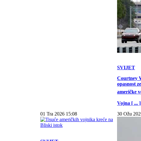
SVIJET
Courtney W
opasnost z
američke vo
Vojna [ ... ]
01 Tra 2026 15:08
30 Ožu 202