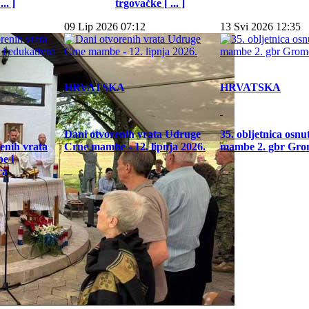
.. ]
trgovačke [ ... ]
09 Lip 2026 07:12
13 Svi 2026 12:35
HRVATSKA
HRVATSKA
Dani otvorenih vrata Udruge
35. obljetnica osn
enih vrata
Crne mambe - 12. lipnja 2026.
mambe 2. gbr Gro
e i
ca