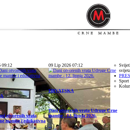
6 09:12
09 Lip 2026 07:12
Svijet
svijet
PRE
Sport
Kolu
HRVATSKA
KA
Dani otvorenih vrata Udruge Crne
ni otvorenih vrata
mambe - 12. lipnja 2026.
ne mambe i edukativna