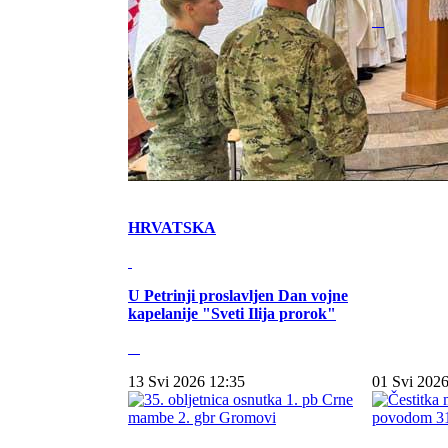
HRVATSKA
U Petrinji proslavljen Dan vojne
kapelanije "Sveti Ilija prorok"
13 Svi 2026 12:35
01 Svi 2026