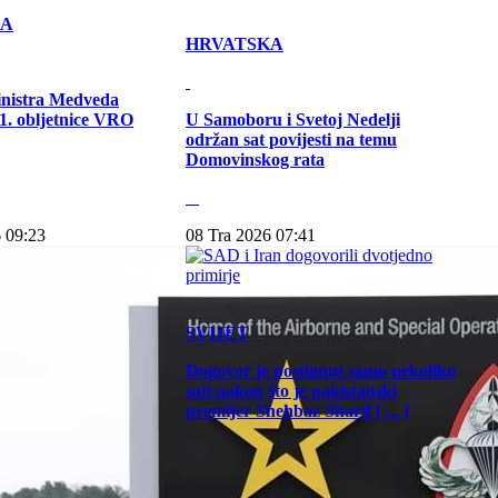
KA
HRVATSKA
inistra Medveda
. obljetnice VRO
U Samoboru i Svetoj Nedelji
održan sat povijesti na temu
Domovinskog rata
 09:23
08 Tra 2026 07:41
SVIJET
Dogovor je postignut samo nekoliko
sati nakon što je pakistanski
premijer Shehbaz Sharif [ ... ]