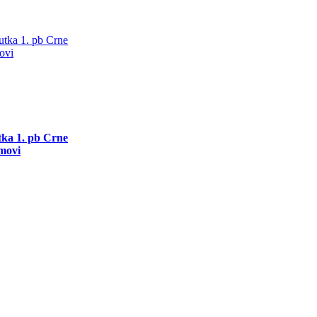
utka 1. pb Crne
movi