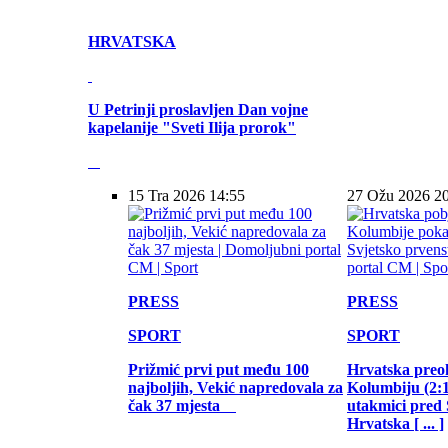
HRVATSKA
U Petrinji proslavljen Dan vojne
kapelanije "Sveti Ilija prorok"
15 Tra 2026 14:55
27 Ožu 2026 2
PRESS
PRESS
SPORT
SPORT
Prižmić prvi put među 100
Hrvatska preo
najboljih, Vekić napredovala za
Kolumbiju (2:1)
čak 37 mjesta
utakmici pred
Hrvatska [ ... ]