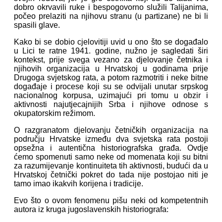
dobro okrvavili ruke i bespogovorno služili Talijanima,
počeo prelaziti na njihovu stranu (u partizane) ne bi li
spasili glave.
Kako bi se dobio cjelovitiji uvid u ono što se događalo
u Lici te ratne 1941. godine, nužno je sagledati širi
kontekst, prije svega vezano za djelovanje četnika i
njihovih organizacija u Hrvatskoj u godinama prije
Drugoga svjetskog rata, a potom razmotriti i neke bitne
događaje i procese koji su se odvijali unutar srpskog
nacionalnog korpusa, uzimajući pri tomu u obzir i
aktivnosti najutjecajnijih Srba i njihove odnose s
okupatorskim režimom.
O razgranatom djelovanju četničkih organizacija na
području Hrvatske između dva svjetska rata postoji
opsežna i autentična historiografska građa. Ovdje
ćemo spomenuti samo neke od momenata koji su bitni
za razumijevanje kontinuiteta tih aktivnosti, budući da u
Hrvatskoj četnički pokret do tada nije postojao niti je
tamo imao ikakvih korijena i tradicije.
Evo što o ovom fenomenu pišu neki od kompetentnih
autora iz kruga jugoslavenskih historiografa: