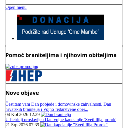
Open menu
Pomoć braniteljima i njihovim obiteljima
Nove objave
Čestitam vam Dan pobjede i domovinske zahvalnosti, Dan
hrvatskih branitelja i Vojno-redarstvene oper...
04 Kol 2026 12:29
U Petrinji proslavljen Dan vojne kapelanije 'Sveti Ilija prorok'
21 Srp 2026 07:39