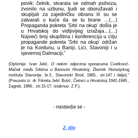
povik: četnik, stvarala se odmah psihoza,
zvonilo na uzbunu, ljudi se oboružavali i
skupljali za zajedničku obranu ili su se
zatvarali u kuće da se tu brane …(…)
Propaganda pokreta 'Srbi na okup' došla je
u Hrvatskoj do vidljivijeg izražaja…(…)
Najveći broj skupština i konferencija u cilju
propagande pokreta 'Srbi na okup' održan
je na Kordunu, u Baniji, Lici, Slavoniji i u
sjevernoj Dalmaciji."
(Opširnije: Ivan Jelić,
O nekim odjecima sporazuma Cvetković-
Maček među Srbima u Banovini Hrvatskoj
, Zbornik Historijskog
instituta Slavonije, br.3., Slavonski Brod, 1965., str.147 i dalje)."
(Preuzeto iz: dr. Fikreta Jelić Butić,
Četnici u Hrvatskoj 1941-1945.
,
Zagreb, 1986., str.15-17; istaknuo: Z.P.).
- nastavlja se -
2. dio