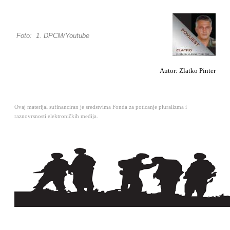
Foto: 1. DPCM/Youtube
Autor: Zlatko Pinter
Ovaj materijal sufinanciran je sredstvima Fonda za poticanje pluralizma i
raznovrsnosti elektroničkih medija.