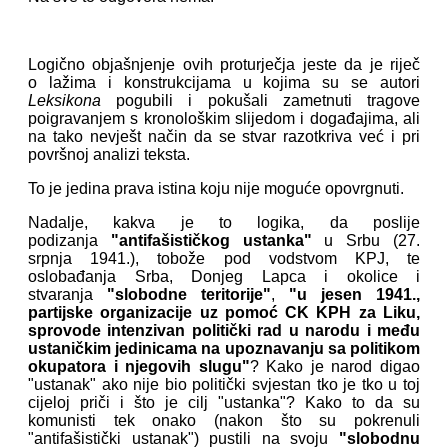
Logično objašnjenje ovih proturječja jeste da je riječ
o lažima i konstrukcijama u kojima su se autori
Leksikona
pogubili i pokušali zametnuti tragove
poigravanjem s kronološkim slijedom i događajima, ali
na tako nevješt način da se stvar razotkriva već i pri
površnoj analizi teksta.
To je jedina prava istina koju nije moguće opovrgnuti.
Nadalje, kakva je to logika, da poslije
podizanja
"antifašističkog ustanka"
u Srbu (27.
srpnja 1941.), tobože pod vodstvom KPJ, te
oslobađanja Srba, Donjeg Lapca i okolice i
stvaranja
"slobodne teritorije"
,
"u jesen 1941.,
partijske organizacije uz pomoć CK KPH za Liku,
sprovode intenzivan politički rad u narodu i među
ustaničkim jedinicama na upoznavanju sa politikom
okupatora i njegovih slugu"
? Kako je narod digao
"ustanak" ako nije bio politički svjestan tko je tko u toj
cijeloj priči i što je cilj "ustanka"? Kako to da su
komunisti tek onako (nakon što su pokrenuli
"antifašistički ustanak") pustili na svoju
"slobodnu