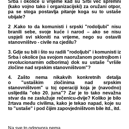
Srba i okolice u vrijeme kad su Srbi već spremni
(kako vojno tako i organizacijski) za oružani otpor,
pa se stoga postavlja pitanje koga su to ustaše
ubijale?
2 .Kako to da komunisti i srpski "rodoljubi" nisu
branili sebe, svoje kuće i narod – ako se nisu
uspjeli svi skloniti na vrijeme, nego su ostavili
stanovništvo - civile na cjedilu?
3. Gdje su bili i što su radili "rodoljubi" i komunisti iz
Srba i okolice (sa svojom naoružanom postrojbom i
revolucionarnim odborima) dok su ustaše "vršile
zločine nad srpskim stanovništvom"?
4. Zašto nema nikakvih konkretnih detalja
o "ustaškim zločinima nad srpskim
stanovništvom" u toj operaciji koja je (navodno)
uslijedila "oko 20. juna"? Zar je to tako nevažna
stvar da ne zaslužuje rečenicu-dvije? Koliko je bilo
žrtava među civilima, kako je tekao napad, koje su
to "ustaše" i pod čijim zapovjedništvom bile itd., itd.
Na sve to odgovora nema.