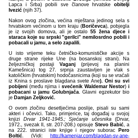
Lapca i Srba) pobili sve članove hrvatske
obitelji
Ivezić
(njih 37).
Nakon ovog zločina, većina mještana jedinog sela s
hrvatskom većinom u tom kraju (
Boričevca
), pobjegla
je iz svojih domova, ali je ostalo
55 žena djece i
staraca
koje su srpski "gerilci"
nemilosrdno pobili i
pobacali u jamu, a selo zapalili.
U isto vrijeme teku četničko-komunističke akcije s
druge strane rijeke Une (na bosanskoj strani). Na
željezničkoj postaji
Vaganj
(prijevoj na planini
Kamešnica) tog 27. srpnja zaustavljen je vlak s
katoličkim (hrvatskim) hodočasnicima (koji su se vraćali
iz Knina s proslave blagdana svete Ane
). Oni su svi
pobijeni
(među njima i
svećenik Waldemar Nestor
)
i
pobacani u jamu Golubnjača
. Glavni egzekutor bio
je
Damjan Zeljković.
O ovom zločinu desetljećima poslije, pisali su sami
akteri i očevici. Tako, primjerice, taj događaj u svojoj
knjizi
Drvar 1941-1945.; Sjećanje učesnika
(Drvar,
1972., svezak II, str. 207-208.) opisuje
Stevo Babić
, a
na 222. stranici iste knjige i njegov suborac
Pero
Boltić
. (Vidi:
http://kamenjar.com/blagdan-sv-ane-