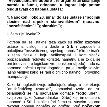
"Revolucionarne odbore", te organizirali sklanjanje
naroda u šumu, odnosno, u logore koje potom
osiguravaju od napada ustaša:
4. Napokon, "oko 20. juna" dolaze ustaše i "počinju
zločine nad srpskim stanovništvom" (naravno,
"nezaštićenim" i "golorukim");
U čemu je
"kvaka"?
Potreba da se istakne teza kako su ničim izazvane
ustaše iz čistog mira došle u
Srb
i započele s
pokoljima "nezaštićenog srpskog naroda" (što je inače
izlizana floskula koju velikosrpski i komunistički
propagandisti redovito koriste), nametnula je to da se
oni (neovisno o logičkom vremenskom slijedu) nađu na
samome početku opisa događaja, pa je i ovdje sasvim
jasno vidljivo kako se radi o prilično naivnoj i providnoj
manipulaciji.
Kako bi naglasili svoju odlučujuću ulogu u pokretanju
"antifašističkog ustanka", komunisti tvrde da su
oslanjajući se na naoružane domaće
"rodoljube"
i
svoje zemljake (sunarodnjake - Srbe) koji im dolaze u
ispomoć u Srb i okolicu (pri čemu su sasvim sigurno
također donijeli ponešto od oružja),
već početkom