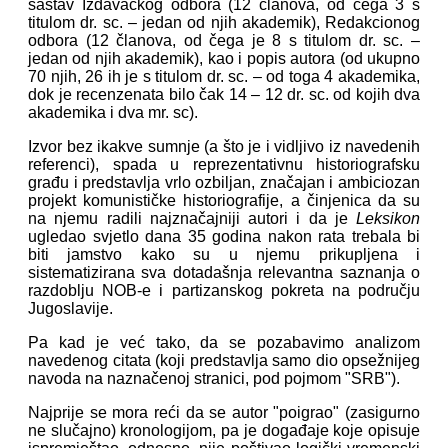
sastav Izdavačkog odbora (12 članova, od čega 3 s
titulom dr. sc. – jedan od njih akademik), Redakcionog
odbora (12 članova, od čega je 8 s titulom dr. sc. –
jedan od njih akademik), kao i popis autora (od ukupno
70 njih, 26 ih je s titulom dr. sc. – od toga 4 akademika,
dok je recenzenata bilo čak 14 – 12 dr. sc. od kojih dva
akademika i dva mr. sc).
Izvor bez ikakve sumnje (a što je i vidljivo iz navedenih
referenci), spada u reprezentativnu historiografsku
građu i predstavlja vrlo ozbiljan, značajan i ambiciozan
projekt komunističke historiografije, a činjenica da su
na njemu radili najznačajniji autori i da je
Leksikon
ugledao svjetlo dana 35 godina nakon rata trebala bi
biti jamstvo kako su u njemu prikupljena i
sistematizirana sva dotadašnja relevantna saznanja o
razdoblju NOB-e i partizanskog pokreta na području
Jugoslavije.
Pa kad je već tako, da se pozabavimo analizom
navedenog citata (koji predstavlja samo dio opsežnijeg
navoda na naznačenoj stranici, pod pojmom "SRB").
Najprije se mora reći da se autor "poigrao" (zasigurno
ne slučajno) kronologijom, pa je događaje koje opisuje