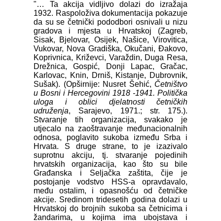
"… Ta akcija vidljivo dolazi do izražaja
1932. Raspoloživa dokumentacija pokazuje
da su se četnički pododbori osnivali u nizu
gradova i mjesta u Hrvatskoj (Zagreb,
Sisak, Bjelovar, Osijek, Našice, Virovitica,
Vukovar, Nova Gradiška, Okučani, Đakovo,
Koprivnica, Križevci, Varaždin, Duga Resa,
Drežnica, Gospić, Donji Lapac, Gračac,
Karlovac, Knin, Drniš, Kistanje, Dubrovnik,
Sušak). (Opširnije: Nusret Šehić,
Četništvo
u Bosni i Hercegovini 1918 -1941. Politička
uloga i oblici djelatnosti četničkih
udruženja
, Sarajevo, 1971.; str. 175.).
Stvaranje tih organizacija, svakako je
utjecalo na zaoštravanje međunacionalnih
odnosa, poglavito sukoba između Srba i
Hrvata. S druge strane, to je izazivalo
suprotnu akciju, tj. stvaranje pojedinih
hrvatskih organizacija, kao što su bile
Građanska i Seljačka zaštita, čije je
postojanje vodstvo HSS-a opravdavalo,
među ostalim, i opasnošću od četničke
akcije. Sredinom tridesetih godina dolazi u
Hrvatskoj do brojnih sukoba sa četnicima i
žandarima, u kojima ima ubojstava i