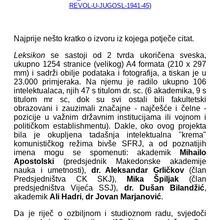
REVOL-U-JUGOSL-1941-45
)
Najprije nešto kratko o izvoru iz kojega potječe citat.
Leksikon
se sastoji od 2 tvrda ukoričena sveska,
ukupno 1254 stranice (velikog) A4 formata (210 x 297
mm) i sadrži obilje podataka i fotografija, a tiskan je u
23.000 primjeraka. Na njemu je radilo ukupno 106
intelektualaca, njih 47 s titulom dr. sc. (6 akademika, 9 s
titulom mr sc, dok su svi ostali bili fakultetski
obrazovani i zauzimali značajne - najčešće i čelne -
pozicije u važnim državnim institucijama ili vojnom i
političkom establishmentu). Dakle, oko ovog projekta
bila je okupljena tadašnja intelektualna "krema"
komunističkog režima bivše SFRJ, a od poznatijih
imena mogu se spomenuti: akademik
Mihailo
Apostolski
(predsjednik Makedonske akademije
nauka i umetnosti),
dr. Aleksandar Grličkov
(član
Predsjedništva CK SKJ),
Mika Špiljak
(član
predsjedništva Vijeća SSJ),
dr. Dušan Bilandžić
,
akademik
Ali Hadri
,
dr Jovan Marjanović
.
Da je riječ o ozbiljnom i studioznom radu, svjedoči