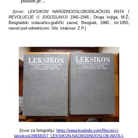
potisle je…"
(Izvor:
LEKSIKON NARODNOOSLOBODILAČKOG RATA I
REVOLUCIJE U JUGOSLAVIJI 1941-1945
.; Druga knjiga, M-Ž;
Beogradski izdavačko-grafički zavod, Beograd, 1980.; str.1055;
navod pod odrednicom: Srb; istaknuo: Z.P.)
(Izvor za fotografiju:
https://www.kupindo.com/Recnici-i-
leksikoni/29658157_LEKSIKON-NAORODNOOSLOB-RATA-I-