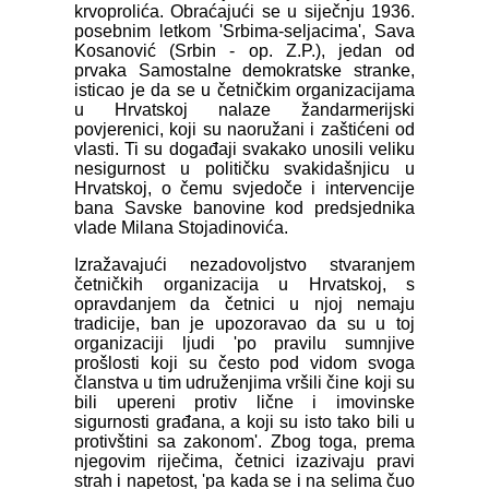
krvoprolića. Obraćajući se u siječnju 1936.
posebnim letkom 'Srbima-seljacima', Sava
Kosanović (Srbin - op. Z.P.), jedan od
prvaka Samostalne demokratske stranke,
isticao je da se u četničkim organizacijama
u Hrvatskoj nalaze žandarmerijski
povjerenici, koji su naoružani i zaštićeni od
vlasti. Ti su događaji svakako unosili veliku
nesigurnost u političku svakidašnjicu u
Hrvatskoj, o čemu svjedoče i intervencije
bana Savske banovine kod predsjednika
vlade Milana Stojadinovića.
Izražavajući nezadovoljstvo stvaranjem
četničkih organizacija u Hrvatskoj, s
opravdanjem da četnici u njoj nemaju
tradicije, ban je upozoravao da su u toj
organizaciji ljudi 'po pravilu sumnjive
prošlosti koji su često pod vidom svoga
članstva u tim udruženjima vršili čine koji su
bili upereni protiv lične i imovinske
sigurnosti građana, a koji su isto tako bili u
protivštini sa zakonom'. Zbog toga, prema
njegovim riječima, četnici izazivaju pravi
strah i napetost, 'pa kada se i na selima čuo