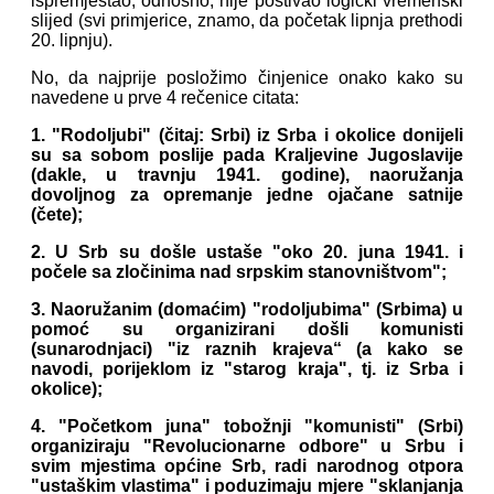
ispremještao, odnosno, nije poštivao logički vremenski
slijed (svi primjerice, znamo, da početak lipnja prethodi
20. lipnju).
No, da najprije posložimo činjenice onako kako su
navedene u prve 4 rečenice citata:
1. "Rodoljubi" (čitaj: Srbi) iz Srba i okolice donijeli
su sa sobom poslije pada Kraljevine Jugoslavije
(dakle, u travnju 1941. godine), naoružanja
dovoljnog za opremanje jedne ojačane satnije
(čete);
2. U Srb su došle ustaše "oko 20. juna 1941. i
počele sa zločinima nad srpskim stanovništvom";
3. Naoružanim (domaćim) "rodoljubima" (Srbima) u
pomoć su organizirani došli komunisti
(sunarodnjaci) "iz raznih krajeva“ (a kako se
navodi, porijeklom iz "starog kraja", tj. iz Srba i
okolice);
4. "Početkom juna" tobožnji "komunisti" (Srbi)
organiziraju "Revolucionarne odbore" u Srbu i
svim mjestima općine Srb, radi narodnog otpora
"ustaškim vlastima" i poduzimaju mjere "sklanjanja