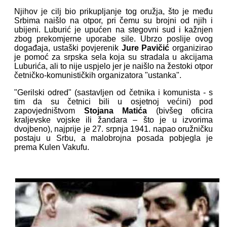
Njihov je cilj bio prikupljanje tog oružja, što je među
Srbima naišlo na otpor, pri čemu su brojni od njih i
ubijeni. Luburić je upućen na stegovni sud i kažnjen
zbog prekomjerne uporabe sile. Ubrzo poslije ovog
događaja, ustaški povjerenik
Jure Pavičić
organizirao
je pomoć za srpska sela koja su stradala u akcijama
Luburića, ali to nije uspjelo jer je naišlo na žestoki otpor
četničko-komunističkih organizatora "ustanka".
"Gerilski odred"
(sastavljen od četnika i komunista - s
tim da su četnici bili u osjetnoj većini) pod
zapovjedništvom
Stojana Matića
(bivšeg oficira
kraljevske vojske ili žandara – što je u izvorima
dvojbeno), najprije je 27. srpnja 1941. napao oružničku
postaju u Srbu, a malobrojna posada pobjegla je
prema Kulen Vakufu.