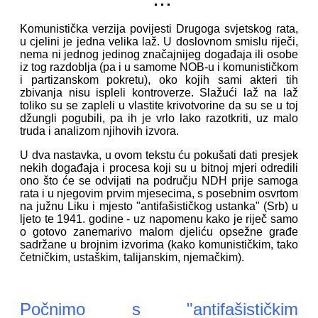
Komunistička verzija povijesti Drugoga svjetskog rata,
u cjelini je jedna velika laž. U doslovnom smislu riječi,
nema ni jednog jedinog značajnijeg događaja ili osobe
iz tog razdoblja (pa i u samome NOB-u i komunističkom
i partizanskom pokretu), oko kojih sami akteri tih
zbivanja nisu ispleli kontroverze. Slažući laž na laž
toliko su se zapleli u vlastite krivotvorine da su se u toj
džungli pogubili, pa ih je vrlo lako razotkriti, uz malo
truda i analizom njihovih izvora.
U dva nastavka, u ovom tekstu ću pokušati dati presjek
nekih događaja i procesa koji su u bitnoj mjeri odredili
ono što će se odvijati na području NDH prije samoga
rata i u njegovim prvim mjesecima, s posebnim osvrtom
na južnu Liku i mjesto "antifašističkog ustanka" (Srb) u
ljeto te 1941. godine - uz napomenu kako je riječ samo
o gotovo zanemarivo malom djeliću opsežne građe
sadržane u brojnim izvorima (kako komunističkim, tako
četničkim, ustaškim, talijanskim, njemačkim).
Počnimo s "antifašističkim