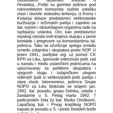
oslobođeno opštinsko središte u
Hrvatskoj…Pošto su gerilske jedinice pod
rukovodstvom komunista razbile ustašku
vlast i stvorile slobodnu teritoriju, iz Knina i
Kistanja dolaze predstavnici velikosrpske
buržoazije i režimskih partija i zajedno sa
ital. vojnim i obaveštajnim organima rade na
razbijanju ustanka. Oni, kao predstavnici
srpskog naroda ovih krajeva stupaju u javne
kontakte i pregovore sa komandantima tal.
jedinica. Tako se učvršćuje sprega između
između izdajnika i okupatora protiv NOP. U
jesen 1941., partijske org. uz pomoć CK
KPH za Liku, sprovode intenzivan polit. rad
u narodu i među ustaničkim jedinicama na
upoznavanju sa politikom okupatora i
njegovih slugu i izdajničkom ulogom
viđenijih ljudi iz velikosrpskih polit. partija i
stare vlasti. Istovremeno, jedinice Grupe
NOPO za Liku blokirale se krajem jan.
1942. ital. posadu, grupu četnika, ustaše i
žandarme u S. Petog marta 1942. 7
partizanskih četa (iz bat. Marko Orešković,
Lapačkog bat. i Prvog krajiškog NOPO
napalo je posadu u S. i posle žestokih borbi