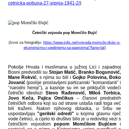
cetnicka-pobuna-27-srpnja-1941-2/
)
Četnički vojvoda pop Momčilo Đujić
(Izvor za fotografiju:
https://www.in4s.net/vojvoda-momcilo-djujic-o-
ekumenizmu-i-ujedinjenju-sa-papistima/?lang=lat
)
Pokolje Hrvata i muslimana u južnoj Lici i zapadnoj
Bosni predvodili su
Stojan Matić, Branko Bogunović,
Mane Rokvić
, s njima su bili i
Gojko Polovina, Đoko
Jovanić
(poslije proslavljeni partizanski "komandanti" i
"narodni heroji"), a kasnije su im se priključili vodeći
četnički ideolozi
Stevo Rađenović, Miloš Torbica,
Jovo Keča, Pajica Omčikus
– članovi predratnih
četničkih odbora koji su od strane ustaša radi toga već
bili traženi. Nakon njihovog dolaska, u Srbu se
uspostavljaju
"gerilski odredi"
u kojima glavnu riječ
vode četnici, a cijelo to društvo bilo je u redovitoj vezi s
četničkim vojvodom
popom Momčilom Đujićem
i