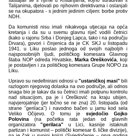
sastajali se s njime u Kistanjama, vojno surađivali s
Talijanima, djelovali po njihovim direktivama i oslanjali
se na okupatora - s jednim jedinim ciljem: borbe protiv
NDH.
Da komunisti nisu imali nikakvoga utjecaja na opća
kretanja i da su u svemu glavnu riječ vodili četnici
(kako u rajonu Srba i Donjeg Lapca, tako i na području
Drvara), govori i činjenica da je CK SKJ u listopadu
1941. u Liku poslao jednoga od svojih najboljih i
najsposobnijih ljudi, političkog komesara Glavnog
štaba NOP odreda Hrvatske,
Marka Oreškovića
, koji
je postavljen i za političkog komesara Grupe NOPO za
Liku.
Upravo su nedefinirani odnosi u
"ustaničkoj masi"
bili
razlogom njegovog dolaska na ovo područje, ali odnos
snaga bio je takav da su četnici imali potpunu kontrolu
nad situacijom, pa je i Orešković na kraju ubijen,
najvjerojatnije (jer točno se ne zna) 20. listopada (od
strane "gerilaca") i navodno bačen u jamu kod sela
Veliko Očijevo. O tomu je
svjedočio Gojko
Polovina
(na početka rata jedan od glavnih
organizatora
"gerilaca"
u Lici, kasnije istaknuti
partizan i komunist – politički komesar 6. ličke divizije),
pa je čak u svojoj knjizi (
Svjedočenje – prva godina