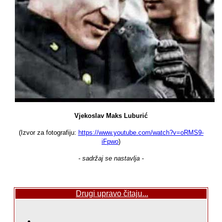
Vjekoslav Maks Luburić
(Izvor za fotografiju:
https://www.youtube.com/watch?v=oRMS9-
iFpwo
)
- sadržaj se nastavlja -
Drugi upravo čitaju...