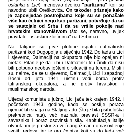
ustanka u Lici
) imenovao dvojicu
"partizana"
koji su
navodno ubili Oreškovića.
On također priznaje kako
je zapovijedao postrojbama koje su se ponašale
više kao četnici nego kao partizani, potvrđuje da su
se sastojale od Srba i da su vršile pokolje nad
hrvatskim stanovništvom
(što se, naravno, uvijek
pravdalo "ustaškim zločinima" nad Srbima).
Na Talijane su prve plotune ispalili dalmatinski
partizani kod Dugopolja u siječnju 1942. Do tada u Lici
i sjevernoj Dalmaciji na okupatora nije bio opaljen ni
metak. Pitanje je da li bi i Dalmatinci to učinili da nisu
bili potpuno neobaviješteni o situaciji na terenu. Mislili
su, naime, da se u sjevernoj Dalmaciji, Lici i zapadnoj
Bosni od ljeta 1941. uistinu vodi borba protiv
talijanskog okupatora, a ne protiv hrvatskog i
muslimanskog naroda.
Utjecaj komunista u južnoj Lici jača tek krajem 1942. i
početkom 1943. godine, kada se poslije poraza
njemačkih snaga na Staljingradu (što je bila psihološka
prekretnica rata), već nazirala prevlast SSSR-a i
saveznika i poraz osovinskih sila. Kapitulacija Italije
otvorila im je prostor za veći angažman i omasovljenje
svojih redova, jer je gro četnika koji su do tada već