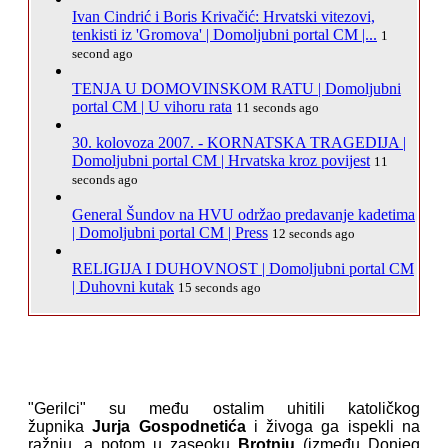
Ivan Cindrić i Boris Krivačić: Hrvatski vitezovi,
tenkisti iz 'Gromova' | Domoljubni portal CM |...
1
second ago
TENJA U DOMOVINSKOM RATU | Domoljubni
portal CM | U vihoru rata
11 seconds ago
30. kolovoza 2007. - KORNATSKA TRAGEDIJA |
Domoljubni portal CM | Hrvatska kroz povijest
11
seconds ago
General Šundov na HVU održao predavanje kadetima
| Domoljubni portal CM | Press
12 seconds ago
RELIGIJA I DUHOVNOST | Domoljubni portal CM
| Duhovni kutak
15 seconds ago
"Gerilci"
su među ostalim uhitili katoličkog
župnika
Jurja Gospodnetića
i živoga ga ispekli na
ražnju, a potom u zaseoku
Brotnju
(između Donjeg