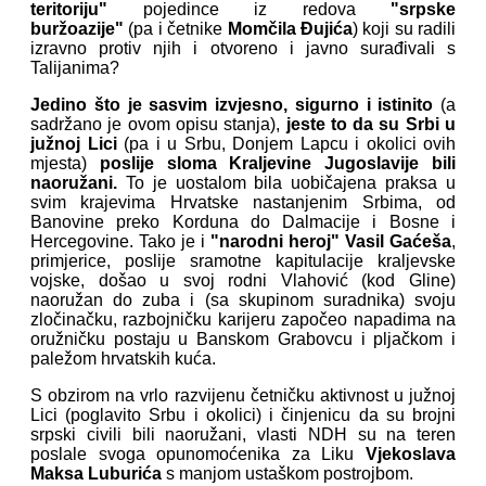
teritoriju"
pojedince iz redova
"srpske
buržoazije"
(pa i četnike
Momčila Đujića
) koji su radili
izravno protiv njih i otvoreno i javno surađivali s
Talijanima?
Jedino š
to je sasvim izvjesno, sigurno i
istinito
(a
sadržano je ovom opisu stanja),
jeste to da su Srbi u
južnoj Lici
(pa i u Srbu, Donjem Lapcu i okolici ovih
mjesta)
poslije sloma Kraljevine Jugoslavije
bili
naoružani.
To je uostalom bila uobičajena praksa u
svim krajevima Hrvatske nastanjenim Srbima, od
Banovine preko Korduna do Dalmacije i Bosne i
Hercegovine. Tako je i
"narodni heroj" Vasil Gaćeša
,
primjerice, poslije sramotne kapitulacije kraljevske
vojske, došao u svoj rodni Vlahović (kod Gline)
naoružan do zuba i (sa skupinom suradnika) svoju
zločinačku, razbojničku karijeru započeo napadima na
oružničku postaju u Banskom Grabovcu i pljačkom i
paležom hrvatskih kuća.
S obzirom na vrlo razvijenu četničku aktivnost u južnoj
Lici (poglavito Srbu i okolici) i činjenicu da su brojni
srpski civili bili naoružani, vlasti NDH su na teren
poslale svoga opunomoćenika za Liku
Vjekoslava
Maksa Luburića
s manjom ustaškom postrojbom.