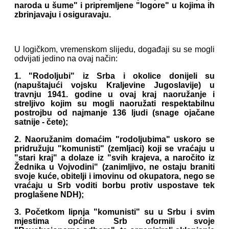
naroda u šume" i pripremljene "logore" u kojima ih
zbrinjavaju i osiguravaju.
U logičkom, vremenskom slijedu, događaji su se mogli
odvijati jedino na ovaj način:
1. "Rodoljubi" iz Srba i okolice donijeli su
(napuštajući vojsku Kraljevine Jugoslavije) u
travnju 1941. godine u ovaj kraj naoružanje i
streljivo kojim su mogli naoružati respektabilnu
postrojbu od najmanje 136 ljudi (snage ojačane
satnije - čete);
2. Naoružanim domaćim "rodoljubima" uskoro se
pridružuju "komunisti" (zemljaci) koji se vraćaju u
"stari kraj" a dolaze iz "svih krajeva, a naročito iz
Žednika u Vojvodini" (zanimljivo, ne ostaju braniti
svoje kuće, obitelji i imovinu od okupatora, nego se
vraćaju u Srb voditi borbu protiv uspostave tek
proglašene NDH);
3. Početkom lipnja "komunisti" su u Srbu i svim
mjestima općine Srb oformili svoje