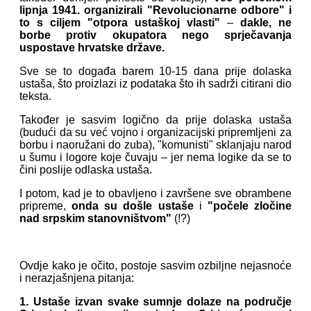
lipnja 1941. organizirali "Revolucionarne odbore" i
to s ciljem
"otpora ustaškoj vlasti"
–
dakle, ne
borbe protiv okupatora nego sprječavanja
uspostave hrvatske države.
Sve se to događa barem 10-15 dana prije dolaska
ustaša, što proizlazi iz podataka što ih sadrži citirani dio
teksta.
Također je sasvim logično da prije dolaska ustaša
(budući da su već vojno i organizacijski pripremljeni za
borbu i naoružani do zuba), "komunisti" sklanjaju narod
u šumu i logore koje čuvaju – jer nema logike da se to
čini poslije odlaska ustaša.
I potom, kad je to obavljeno i završene sve obrambene
pripreme,
onda su došle ustaše
i
"počele zločine
nad srpskim stanovništvom"
(!?)
Ovdje kako je očito, postoje sasvim ozbiljne nejasnoće
i nerazjašnjena pitanja:
1. Ustaše izvan svake sumnje dolaze na područje