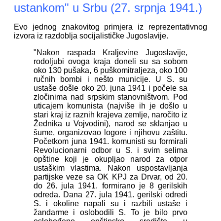
ustankom" u Srbu (27. srpnja 1941.)
Evo jednog znakovitog primjera iz reprezentativnog
izvora iz razdoblja socijalističke Jugoslavije.
"Nakon raspada Kraljevine Jugoslavije,
rodoljubi ovoga kraja doneli su sa sobom
oko 130 pušaka, 6 puškomitraljeza, oko 100
ručnih bombi i nešto municije. U S. su
ustaše došle oko 20. juna 1941 i počele sa
zločinima nad srpskim stanovništvom. Pod
uticajem komunista (najviše ih je došlo u
stari kraj iz raznih krajeva zemlje, naročito iz
Žednika u Vojvodini), narod se sklanjao u
šume, organizovao logore i njihovu zaštitu.
Početkom juna 1941. komunisti su formirali
Revolucionarni odbor u S. i svim selima
opštine koji je okupljao narod za otpor
ustaškim vlastima. Nakon uspostavljanja
partijske veze sa OK KPJ za Drvar, od 20.
do 26. jula 1941. formirano je 8 gerilskih
odreda. Dana 27. jula 1941. gerilski odredi
S. i okoline napali su i razbili ustaše i
žandarme i oslobodili S. To je bilo prvo