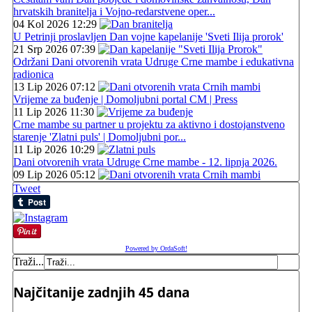
hrvatskih branitelja i Vojno-redarstvene oper...
04 Kol 2026 12:29
U Petrinji proslavljen Dan vojne kapelanije 'Sveti Ilija prorok'
21 Srp 2026 07:39
Održani Dani otvorenih vrata Udruge Crne mambe i edukativna
radionica
13 Lip 2026 07:12
Vrijeme za buđenje | Domoljubni portal CM | Press
11 Lip 2026 11:30
Crne mambe su partner u projektu za aktivno i dostojanstveno
starenje 'Zlatni puls' | Domoljubni por...
11 Lip 2026 10:29
Dani otvorenih vrata Udruge Crne mambe - 12. lipnja 2026.
09 Lip 2026 05:12
Tweet
Powered by OrdaSoft!
Traži...
Najčitanije zadnjih 45 dana