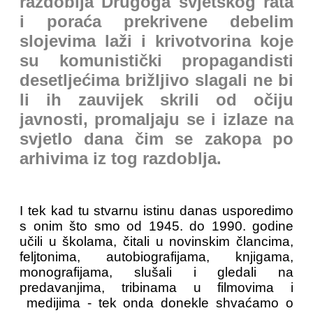
razdoblja Drugoga svjetskog rata
i poraća prekrivene debelim
slojevima laži i krivotvorina koje
su komunistički propagandisti
desetljećima brižljivo slagali ne bi
li ih zauvijek skrili od očiju
javnosti, promaljaju se i izlaze na
svjetlo dana čim se zakopa po
arhivima iz tog razdoblja.
I tek kad tu stvarnu istinu danas usporedimo
s onim što smo od 1945. do 1990. godine
učili u školama, čitali u novinskim člancima,
feljtonima, autobiografijama, knjigama,
monografijama, slušali i gledali na
predavanjima, tribinama u filmovima i
medijima - tek onda donekle shvaćamo o