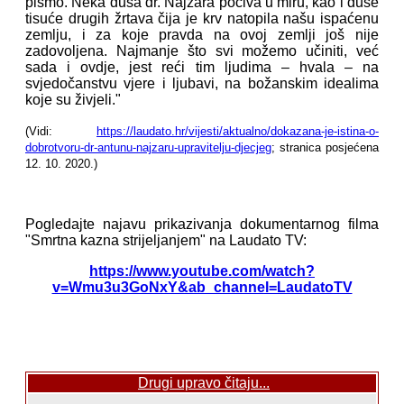
pismo. Neka duša dr. Najžara počiva u miru, kao i duše
tisuće drugih žrtava čija je krv natopila našu ispaćenu
zemlju, i za koje pravda na ovoj zemlji još nije
zadovoljena. Najmanje što svi možemo učiniti, već
sada i ovdje, jest reći tim ljudima – hvala – na
svjedočanstvu vjere i ljubavi, na božanskim idealima
koje su živjeli."
(Vidi:
https://laudato.hr/vijesti/aktualno/dokazana-je-istina-o-
dobrotvoru-dr-antunu-najzaru-upravitelju-djecjeg
; stranica posjećena
12. 10. 2020.)
Pogledajte najavu prikazivanja dokumentarnog filma
"Smrtna kazna strijeljanjem" na Laudato TV:
https://www.youtube.com/watch?
v=Wmu3u3GoNxY&ab_channel=LaudatoTV
Drugi upravo čitaju...