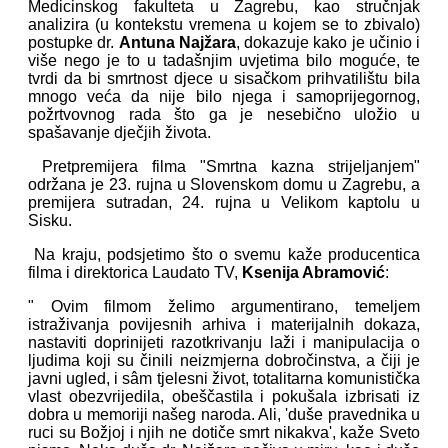
Medicinskog fakulteta u Zagrebu, kao stručnjak
analizira (u kontekstu vremena u kojem se to zbivalo)
postupke dr.
Antuna Najžara
, dokazuje kako je učinio i
više nego je to u tadašnjim uvjetima bilo moguće, te
tvrdi da bi smrtnost djece u sisačkom prihvatilištu bila
mnogo veća da nije bilo njega i samoprijegornog,
požrtvovnog rada što ga je nesebično uložio u
spašavanje dječjih života.
Pretpremijera filma "Smrtna kazna strijeljanjem"
održana je 23. rujna u Slovenskom domu u Zagrebu, a
premijera sutradan, 24. rujna u Velikom kaptolu u
Sisku.
Na kraju, podsjetimo što o svemu kaže producentica
filma i direktorica Laudato TV,
Ksenija Abramović
:
" Ovim filmom želimo argumentirano, temeljem
istraživanja povijesnih arhiva i materijalnih dokaza,
nastaviti doprinijeti razotkrivanju laži i manipulacija o
ljudima koji su činili neizmjerna dobročinstva, a čiji je
javni ugled, i sâm tjelesni život, totalitarna komunistička
vlast obezvrijedila, obeščastila i pokušala izbrisati iz
dobra u memoriji našeg naroda. Ali, 'duše pravednika u
ruci su Božjoj i njih ne dotiče smrt nikakva', kaže Sveto