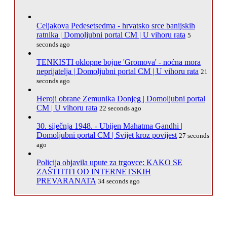
Celjakova Pedesetsedma - hrvatsko srce banijskih
ratnika | Domoljubni portal CM | U vihoru rata
5
seconds ago
TENKISTI oklopne bojne 'Gromova' - noćna mora
neprijatelja | Domoljubni portal CM | U vihoru rata
21
seconds ago
Heroji obrane Zemunika Donjeg | Domoljubni portal
CM | U vihoru rata
22 seconds ago
30. siječnja 1948. - Ubijen Mahatma Gandhi |
Domoljubni portal CM | Svijet kroz povijest
27 seconds
ago
Policija objavila upute za trgovce: KAKO SE
ZAŠTITITI OD INTERNETSKIH
PREVARANATA
34 seconds ago