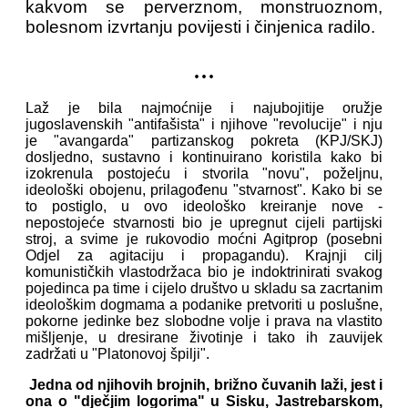
kakvom se perverznom, monstruoznom,
bolesnom izvrtanju povijesti i činjenica radilo.
...
Laž je bila najmoćnije i najubojitije oružje
jugoslavenskih "antifašista" i njihove "revolucije" i nju
je "avangarda" partizanskog pokreta (KPJ/SKJ)
dosljedno, sustavno i kontinuirano koristila kako bi
izokrenula postojeću i stvorila "novu", poželjnu,
ideološki obojenu, prilagođenu "stvarnost". Kako bi se
to postiglo, u ovo ideološko kreiranje nove -
nepostojeće stvarnosti bio je upregnut cijeli partijski
stroj, a svime je rukovodio moćni Agitprop (posebni
Odjel za agitaciju i propagandu). Krajnji cilj
komunističkih vlastodržaca bio je indoktrinirati svakog
pojedinca pa time i cijelo društvo u skladu sa zacrtanim
ideološkim dogmama a podanike pretvoriti u poslušne,
pokorne jedinke bez slobodne volje i prava na vlastito
mišljenje, u dresirane životinje i tako ih zauvijek
zadržati u "Platonovoj špilji".
Jedna od njihovih brojnih, brižno čuvanih laži, jest i
ona o "dječjim logorima" u Sisku, Jastrebarskom,