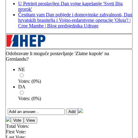
U Petrinji proslavljen Dan vojne kapelanije 'Sveti Ilija
prorok'
Čestitam vam Dan pobjede i domovinske zahvalnosti, Dan
hrvatskih branitelja i Vojno-redarstvene operacije 'Oluja'! |
Crne Mambe | Blog predsjednika Udruge
Odobravate li moguće postavljanje 'Zlatne kupole' na
Grenlandu?
NE
Votes:
(
0
%)
DA
Votes:
(
0
%)
Total Votes:
First Vote:
Last Vote: