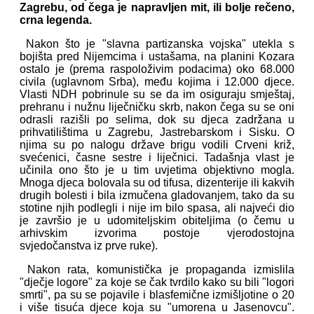
Zagrebu, od čega je napravljen mit, ili bolje rečeno,
crna legenda.
Nakon što je "slavna partizanska vojska" utekla s
bojišta pred Nijemcima i ustašama, na planini Kozara
ostalo je (prema raspoloživim podacima) oko 68.000
civila (uglavnom Srba), među kojima i 12.000 djece.
Vlasti NDH pobrinule su se da im osiguraju smještaj,
prehranu i nužnu liječničku skrb, nakon čega su se oni
odrasli razišli po selima, dok su djeca zadržana u
prihvatilištima u Zagrebu, Jastrebarskom i Sisku. O
njima su po nalogu države brigu vodili Crveni križ,
svećenici, časne sestre i liječnici. Tadašnja vlast je
učinila ono što je u tim uvjetima objektivno mogla.
Mnoga djeca bolovala su od tifusa, dizenterije ili kakvih
drugih bolesti i bila izmučena gladovanjem, tako da su
stotine njih podlegli i nije im bilo spasa, ali najveći dio
je završio je u udomiteljskim obiteljima (o čemu u
arhivskim izvorima postoje vjerodostojna
svjedočanstva iz prve ruke).
Nakon rata, komunistička je propaganda izmislila
"dječje logore" za koje se čak tvrdilo kako su bili "logori
smrti", pa su se pojavile i blasfemične izmišljotine o 20
i više tisuća djece koja su "umorena u Jasenovcu".