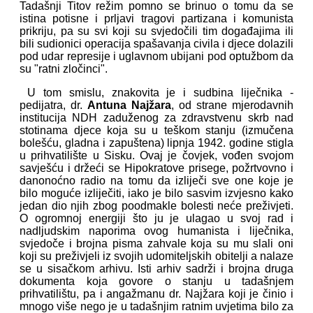
Tadašnji Titov režim pomno se brinuo o tomu da se
istina potisne i prljavi tragovi partizana i komunista
prikriju, pa su svi koji su svjedočili tim događajima ili
bili sudionici operacija spašavanja civila i djece dolazili
pod udar represije i uglavnom ubijani pod optužbom da
su "ratni zločinci".
U tom smislu, znakovita je i sudbina liječnika -
pedijatra, dr.
Antuna Najžara
, od strane mjerodavnih
institucija NDH zaduženog za zdravstvenu skrb nad
stotinama djece koja su u teškom stanju (izmučena
bolešću, gladna i zapuštena) lipnja 1942. godine stigla
u prihvatilište u Sisku. Ovaj je čovjek, vođen svojom
savješću i držeći se Hipokratove prisege, požrtvovno i
danonoćno radio na tomu da izliječi sve one koje je
bilo moguće izliječiti, iako je bilo sasvim izvjesno kako
jedan dio njih zbog poodmakle bolesti neće preživjeti.
O ogromnoj energiji što ju je ulagao u svoj rad i
nadljudskim naporima ovog humanista i liječnika,
svjedoče i brojna pisma zahvale koja su mu slali oni
koji su preživjeli iz svojih udomiteljskih obitelji a nalaze
se u sisačkom arhivu. Isti arhiv sadrži i brojna druga
dokumenta koja govore o stanju u tadašnjem
prihvatilištu, pa i angažmanu dr. Najžara koji je činio i
mnogo više nego je u tadašnjim ratnim uvjetima bilo za