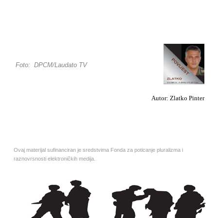
Foto: DPCM/Laudato TV
Autor: Zlatko Pinter
Ovaj materijal sufinanciran je sredstvima Fonda za poticanje pluralizma i
raznovrsnosti elektroničkih medija.