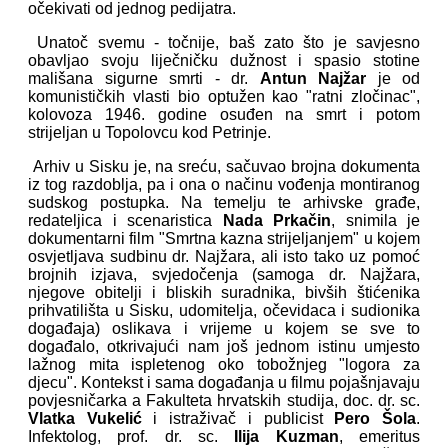
očekivati od jednog pedijatra.
Unatoč svemu - točnije, baš zato što je savjesno
obavljao svoju liječničku dužnost i spasio stotine
mališana sigurne smrti - dr.
Antun Najžar
je od
komunističkih vlasti bio optužen kao "ratni zločinac",
kolovoza 1946. godine osuđen na smrt i potom
strijeljan u Topolovcu kod Petrinje.
Arhiv u Sisku je, na sreću, sačuvao brojna dokumenta
iz tog razdoblja, pa i ona o načinu vođenja montiranog
sudskog postupka. Na temelju te arhivske građe,
redateljica i scenaristica
Nada Prkačin
, snimila je
dokumentarni film "Smrtna kazna strijeljanjem" u kojem
osvjetljava sudbinu dr. Najžara, ali isto tako uz pomoć
brojnih izjava, svjedočenja (samoga dr. Najžara,
njegove obitelji i bliskih suradnika, bivših štićenika
prihvatilišta u Sisku, udomitelja, očevidaca i sudionika
događaja) oslikava i vrijeme u kojem se sve to
događalo, otkrivajući nam još jednom istinu umjesto
lažnog mita ispletenog oko tobožnjeg "logora za
djecu". Kontekst i sama događanja u filmu pojašnjavaju
povjesničarka a Fakulteta hrvatskih studija, doc. dr. sc.
Vlatka
Vukelić
i istraživač i publicist
Pero Šola
.
Infektolog, prof. dr. sc.
Ilija Kuzman
, emeritus