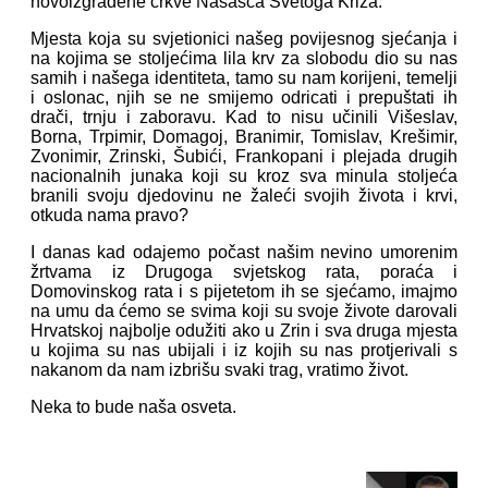
novoizgrađene crkve Našašća Svetoga Križa.
Mjesta koja su svjetionici našeg povijesnog sjećanja i
na kojima se stoljećima lila krv za slobodu dio su nas
samih i našega identiteta, tamo su nam korijeni, temelji
i oslonac, njih se ne smijemo odricati i prepuštati ih
drači, trnju i zaboravu. Kad to nisu učinili Višeslav,
Borna, Trpimir, Domagoj, Branimir, Tomislav, Krešimir,
Zvonimir, Zrinski, Šubići, Frankopani i plejada drugih
nacionalnih junaka koji su kroz sva minula stoljeća
branili svoju djedovinu ne žaleći svojih života i krvi,
otkuda nama pravo?
I danas kad odajemo počast našim nevino umorenim
žrtvama iz Drugoga svjetskog rata, poraća i
Domovinskog rata i s pijetetom ih se sjećamo, imajmo
na umu da ćemo se svima koji su svoje živote darovali
Hrvatskoj najbolje odužiti ako u Zrin i sva druga mjesta
u kojima su nas ubijali i iz kojih su nas protjerivali s
nakanom da nam izbrišu svaki trag, vratimo život.
Neka to bude naša osveta.