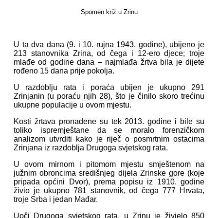
Spomen križ u Zrinu
U ta dva dana (9. i 10. rujna 1943. godine), ubijeno je
213 stanovnika Zrina, od čega i 12-ero djece; troje
mlađe od godine dana – najmlađa žrtva bila je dijete
rođeno 15 dana prije pokolja.
U razdoblju rata i poraća ubijen je ukupno 291
Zrinjanin (u poraću njih 28), što je činilo skoro trećinu
ukupne populacije u ovom mjestu.
Kosti žrtava pronađene su tek 2013. godine i bile su
toliko ispremještane da se moralo forenzičkom
analizom utvrditi kako je riječ o posmrtnim ostacima
Zrinjana iz razdoblja Drugoga svjetskog rata.
U ovom mirnom i pitomom mjestu smještenom na
južnim obroncima središnjeg dijela Zrinske gore (koje
pripada općini Dvor), prema popisu iz 1910. godine
živio je ukupno 781 stanovnik, od čega 777 Hrvata,
troje Srba i jedan Mađar.
Uoči Drugoga svjetskog rata, u Zrinu je živjelo 850