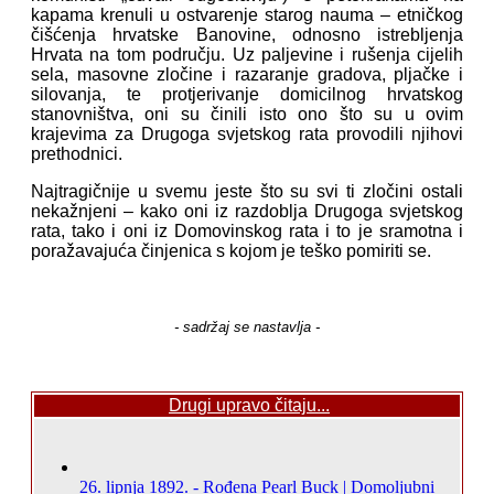
kapama krenuli u ostvarenje starog nauma – etničkog
čišćenja hrvatske Banovine, odnosno istrebljenja
Hrvata na tom području. Uz paljevine i rušenja cijelih
sela, masovne zločine i razaranje gradova, pljačke i
silovanja, te protjerivanje domicilnog hrvatskog
stanovništva, oni su činili isto ono što su u ovim
krajevima za Drugoga svjetskog rata provodili njihovi
prethodnici.
Najtragičnije u svemu jeste što su svi ti zločini ostali
nekažnjeni – kako oni iz razdoblja Drugoga svjetskog
rata, tako i oni iz Domovinskog rata i to je sramotna i
poražavajuća činjenica s kojom je teško pomiriti se.
- sadržaj se nastavlja -
Drugi upravo čitaju...
26. lipnja 1892. - Rođena Pearl Buck | Domoljubni