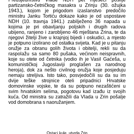
partizansko-četničkog masakra u Zrinju (30. ožujka
1943.), kojom je prigodom izaslanstvo predočilo
ministru Janku Tortiću dokaze kako je od uspostave
NDH (10. travnja 1941.) zabilježeno 36 napada u
kojima je pri obavljanju poljskih i drugih radova
ubijeno, ranjeno i zarobljeno 46 mještana Zrina, te da
njegovi žitelji žive u krajnjoj bijedi i oskudici, a mjesto
je potpuno izolirano od ostatka svijeta. Kad je u pitanju
oružje za obranu golih života i obitelji, rekli su da
raspolažu sa samo 80 pušaka, većinom neispravnih,
koje su otete od četnika (vodio ih je Vasil Gaćeša, u
komunističkoj Jugoslaviji proglašen za narodnog
heroja), dok za nešto civilnog oružja koje posjeduju
nemaju streljiva. Isto tako, posvjedočili su da su im
dvije teške strojnice oteli pripadnici Hrvatske
domovinske vojske, te da su potpuno nezaštićeni u
svim hrvatskim selima, pogotovu kad izađu iz svojih
kuća. Od ministra su zatražili da Vlada u Zrin pošalje
vod domobrana s naoružanjem.
Ostaci kule, utvrda Zrin