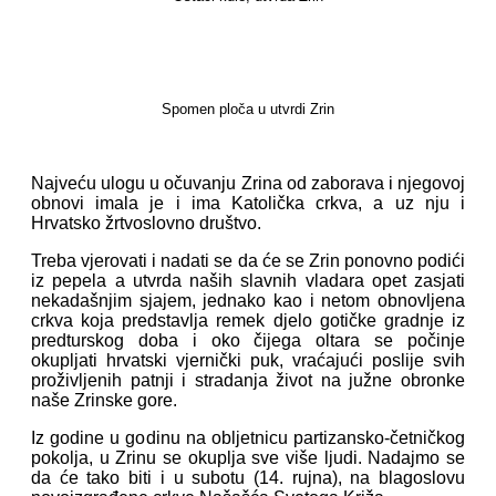
Spomen ploča u utvrdi Zrin
Najveću ulogu u očuvanju Zrina od zaborava i njegovoj
obnovi imala je i ima Katolička crkva, a uz nju i
Hrvatsko žrtvoslovno društvo.
Treba vjerovati i nadati se da će se Zrin ponovno podići
iz pepela a utvrda naših slavnih vladara opet zasjati
nekadašnjim sjajem, jednako kao i netom obnovljena
crkva koja predstavlja remek djelo gotičke gradnje iz
predturskog doba i oko čijega oltara se počinje
okupljati hrvatski vjernički puk, vraćajući poslije svih
proživljenih patnji i stradanja život na južne obronke
naše Zrinske gore.
Iz godine u godinu na obljetnicu partizansko-četničkog
pokolja, u Zrinu se okuplja sve više ljudi. Nadajmo se
da će tako biti i u subotu (14. rujna), na blagoslovu