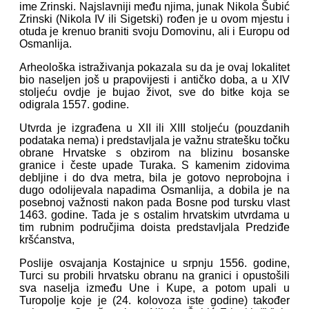
ime Zrinski. Najslavniji među njima, junak Nikola Šubić
Zrinski (Nikola IV ili Sigetski) rođen je u ovom mjestu i
otuda je krenuo braniti svoju Domovinu, ali i Europu od
Osmanlija.
Arheološka istraživanja pokazala su da je ovaj lokalitet
bio naseljen još u prapovijesti i antičko doba, a u XIV
stoljeću ovdje je bujao život, sve do bitke koja se
odigrala 1557. godine.
Utvrda je izgrađena u XII ili XIII stoljeću (pouzdanih
podataka nema) i predstavljala je važnu stratešku točku
obrane Hrvatske s obzirom na blizinu bosanske
granice i česte upade Turaka. S kamenim zidovima
debljine i do dva metra, bila je gotovo neprobojna i
dugo odolijevala napadima Osmanlija, a dobila je na
posebnoj važnosti nakon pada Bosne pod tursku vlast
1463. godine. Tada je s ostalim hrvatskim utvrdama u
tim rubnim područjima doista predstavljala Predziđe
kršćanstva,
Poslije osvajanja Kostajnice u srpnju 1556. godine,
Turci su probili hrvatsku obranu na granici i opustošili
sva naselja između Une i Kupe, a potom upali u
Turopolje koje je (24. kolovoza iste godine) također