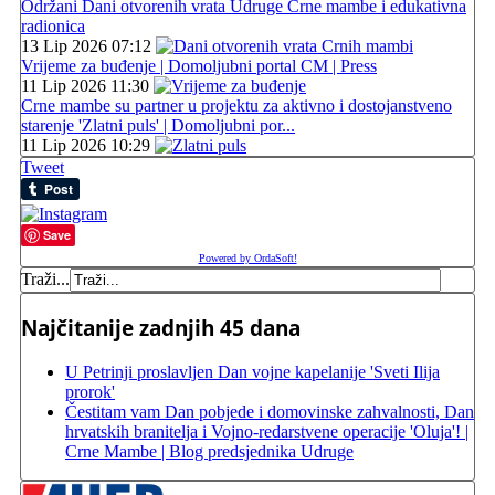
Održani Dani otvorenih vrata Udruge Crne mambe i edukativna
radionica
13 Lip 2026 07:12
Vrijeme za buđenje | Domoljubni portal CM | Press
11 Lip 2026 11:30
Crne mambe su partner u projektu za aktivno i dostojanstveno
starenje 'Zlatni puls' | Domoljubni por...
11 Lip 2026 10:29
Tweet
Save
Powered by OrdaSoft!
Traži...
Najčitanije zadnjih 45 dana
U Petrinji proslavljen Dan vojne kapelanije 'Sveti Ilija
prorok'
Čestitam vam Dan pobjede i domovinske zahvalnosti, Dan
hrvatskih branitelja i Vojno-redarstvene operacije 'Oluja'! |
Crne Mambe | Blog predsjednika Udruge