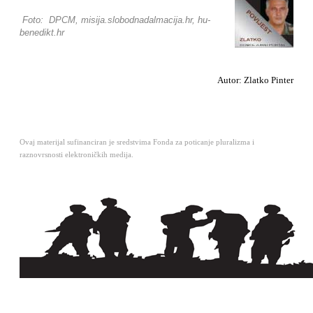
Foto: DPCM, misija.slobodnadalmacija.hr, hu-
benedikt.hr
Autor: Zlatko Pinter
Ovaj materijal sufinanciran je sredstvima Fonda za poticanje pluralizma i
raznovrsnosti elektroničkih medija.