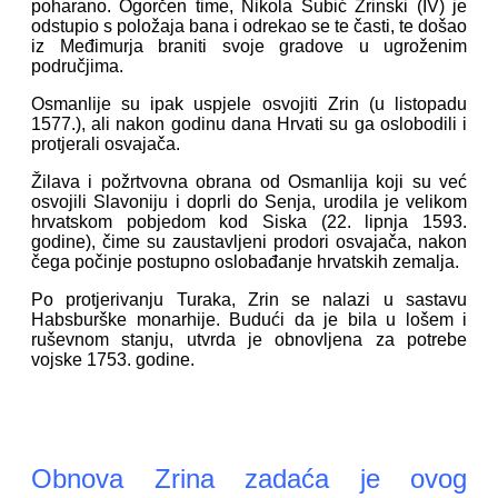
poharano. Ogorčen time, Nikola Šubić Zrinski (IV) je
odstupio s položaja bana i odrekao se te časti, te došao
iz Međimurja braniti svoje gradove u ugroženim
područjima.
Osmanlije su ipak uspjele osvojiti Zrin (u listopadu
1577.), ali nakon godinu dana Hrvati su ga oslobodili i
protjerali osvajača.
Žilava i požrtvovna obrana od Osmanlija koji su već
osvojili Slavoniju i doprli do Senja, urodila je velikom
hrvatskom pobjedom kod Siska (22. lipnja 1593.
godine), čime su zaustavljeni prodori osvajača, nakon
čega počinje postupno oslobađanje hrvatskih zemalja.
Po protjerivanju Turaka, Zrin se nalazi u sastavu
Habsburške monarhije. Budući da je bila u lošem i
ruševnom stanju, utvrda je obnovljena za potrebe
vojske 1753. godine.
Obnova Zrina zadaća je ovog