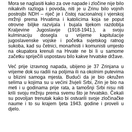
Mora se naglasiti kako za ove napade i zločine nije bilo
nikakvih razloga i povoda, niti je u Zrinu bilo vojnih
postrojbi NDH – riječ je i čistoj nacionalnoj i vjerskoj
mržnji prema Hrvatima i katolicima koja se poput
otrovne biljke razvijala i bujala tijekom razdoblja
Kraljevine Jugoslavije (1918-1941.), a svoju
kulminaciju dosegla u vrijeme kapitulacije
jugoslavenske vojske i početka svjetskog ratnog
sukoba, kad su četnici, monarhisti i komunisti umjesto
na okupatora krenuli na Hrvate ne bi li u samome
začetku spriječili uspostavu bilo kakve hrvatske države.
Već prije izravnog napada, ubijeno je 37 Zrinjana u
vrijeme dok su radili na poljima ili na okolnim putevima
u blizini samoga mjesta. Budući da je bio okružen
selima u kojima su u većini živjeli Srbi, Zrin je bio na
meti i u godinama prije rata, a tamošnji Srbi nisu niti
krili svoju mržnju prema svemu što je hrvatsko. Čekali
su povoljan trenutak kako bi ostvarili svoje zločinačke
naume i to su krajem ljeta 1943. godine i proveli u
djelo.