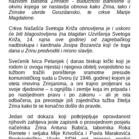
nazivom
Baština Zrinskih - budućnost Banovine u
okviru kojega se nastavlja obnova kako Zrina, tako i
Zrinske utvrde Gvozdansko, te crkve Marije
Magdalene.
Crkva Našašća Svetoga Križa obnovljena je i uskoro
će biti blagoslovljena (na blagdan Uzvišenja Svetoga
Križa, 14. rujna ove godine) od zagrebačkog
nadbiskupa i kardinala Josipa Bozanića koji će toga
dana u Zrinu predvoditi i misno slavlje.
Svećenik Ivica Petanjek ( danas biskup krčki koji je
rodom iz ovoga mjesta) i njegova obitelj svojedobno su
tužbom tražili poništenje sramotne presude
komunističkog suda u Dvoru (iz 1946. godine) kojom je
oteta imovina Zrinjanima, a oni trajno protjerani sa
svoje djedovine – s ognjišta i zemlje koja im pripada i
po nasljednom pravu i po zakonu – ali je ista
odbačena, pa preostaje još zajednička tužba žitelja
Zrina kako bi se konačno došlo do pravde.
Jedan od dokaza koji potkrjepljuje opravdanost
njihovih zahtjeva jeste zapisnik o prosvjednom posjetu
načelnika Zrina Antuna Babića, tabornika Roka
Remete i seljaka Mije Krivošića i Pavla Marakovića
Predsjedništvu Vlade NDH pet mjeseci poslije