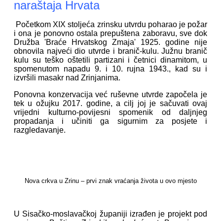
naraštaja Hrvata
Početkom XIX stoljeća zrinsku utvrdu poharao je požar
i ona je ponovno ostala prepuštena zaboravu, sve dok
Družba 'Braće Hrvatskog Zmaja' 1925. godine nije
obnovila najveći dio utvrde i branič-kulu. Južnu branič
kulu su teško oštetili partizani i četnici dinamitom, u
spomenutom napadu 9. i 10. rujna 1943., kad su i
izvršili masakr nad Zrinjanima.
Ponovna konzervacija već ruševne utvrde započela je
tek u ožujku 2017. godine, a cilj joj je sačuvati ovaj
vrijedni kulturno-povijesni spomenik od daljnjeg
propadanja i učiniti ga sigurnim za posjete i
razgledavanje.
Nova crkva u Zrinu – prvi znak vraćanja života u ovo mjesto
U Sisačko-moslavačkoj županiji izrađen je projekt pod