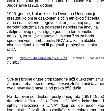
klika nastojala postići od same uspostave Kraljevine
Jugoslavije (1918. godine).
1946. godine, Kotarski sud u Dvoru na Uni donio je
presudu kojom je ozakonjen zločin etničkog čišćenja
Zrina i nastavljeno njegovo zatiranje. U njoj se „u ime
naroda“ oduzima sva pokretna i nepokretna imovina
žiteljima ovog mjesta (gdje god se u tom trenutku
nalazili), jer su „svi stanovnici mjesta Zrin za borbu
sposobni vodili borbu protiv NOV-a, a zatim ukoliko
nisu strijeljani, ubijeni ili poginuli, pobjegli su u toku
rata“.
(Vidi:
https://hu-benedikt.hr/?p=118820
; stranica posjećena
7.9.2019.)
Sve te i brojne druge propagandne laži o „ekstremizmu“
Zrinjana trebale su opravdati krvavi zločin i uništavanje
ovog hrvatskog naselja od preko 850 duša.
Na Banovini se i tijekom posljednjeg rata (1991-1995.)
događalo nešto slično. Opet su četnici s kokardama i
njihovi saveznici iz „JNA“ (koji su do jučer kao
komunisti „čuvali Jugoslaviju“) s petokrakama na