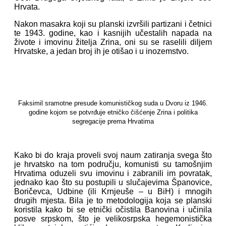
Hrvata.
Nakon masakra koji su planski izvršili partizani i četnici
te 1943. godine, kao i kasnijih učestalih napada na
živote i imovinu žitelja Zrina, oni su se raselili diljem
Hrvatske, a jedan broj ih je otišao i u inozemstvo.
Faksimil sramotne presude komunističkog suda u Dvoru iz 1946.
godine kojom se potvrđuje etničko čišćenje Zrina i politika
segregacije prema Hrvatima
Kako bi do kraja proveli svoj naum zatiranja svega što
je hrvatsko na tom području, komunisti su tamošnjim
Hrvatima oduzeli svu imovinu i zabranili im povratak,
jednako kao što su postupili u slučajevima Španovice,
Boričevca, Udbine (ili Krnjeuše – u BiH) i mnogih
drugih mjesta. Bila je to metodologija koja se planski
koristila kako bi se etnički očistila Banovina i učinila
posve srpskom, što je velikosrpska hegemonistička