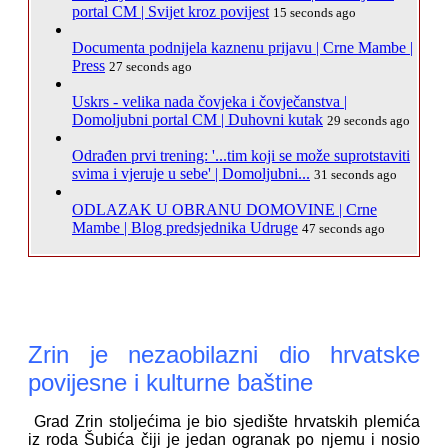
portal CM | Svijet kroz povijest
15 seconds ago
Documenta podnijela kaznenu prijavu | Crne Mambe |
Press
27 seconds ago
Uskrs - velika nada čovjeka i čovječanstva |
Domoljubni portal CM | Duhovni kutak
29 seconds ago
Odrađen prvi trening: '...tim koji se može suprotstaviti
svima i vjeruje u sebe' | Domoljubni...
31 seconds ago
ODLAZAK U OBRANU DOMOVINE | Crne
Mambe | Blog predsjednika Udruge
47 seconds ago
Zrin je nezaobilazni dio hrvatske
povijesne i kulturne baštine
Grad Zrin stoljećima je bio sjedište hrvatskih plemića
iz roda Šubića čiji je jedan ogranak po njemu i nosio