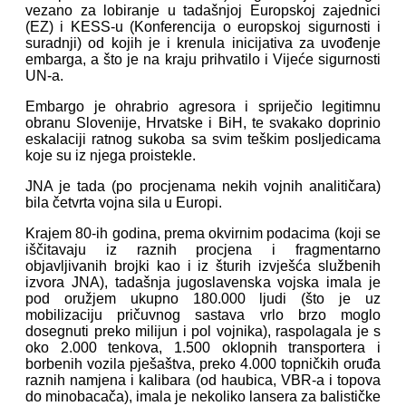
vezano za lobiranje u tadašnjoj Europskoj zajednici
(EZ) i KESS-u (Konferencija o europskoj sigurnosti i
suradnji) od kojih je i krenula inicijativa za uvođenje
embarga, a što je na kraju prihvatilo i Vijeće sigurnosti
UN-a.
Embargo je ohrabrio agresora i spriječio legitimnu
obranu Slovenije, Hrvatske i BiH, te svakako doprinio
eskalaciji ratnog sukoba sa svim teškim posljedicama
koje su iz njega proistekle.
JNA je tada (po procjenama nekih vojnih analitičara)
bila četvrta vojna sila u Europi.
Krajem 80-ih godina, prema okvirnim podacima (koji se
iščitavaju iz raznih procjena i fragmentarno
objavljivanih brojki kao i iz šturih izvješća službenih
izvora JNA), tadašnja jugoslavenska vojska imala je
pod oružjem ukupno 180.000 ljudi (što je uz
mobilizaciju pričuvnog sastava vrlo brzo moglo
dosegnuti preko milijun i pol vojnika), raspolagala je s
oko 2.000 tenkova, 1.500 oklopnih transportera i
borbenih vozila pješaštva, preko 4.000 topničkih oruđa
raznih namjena i kalibara (od haubica, VBR-a i topova
do minobacača), imala je nekoliko lansera za balističke