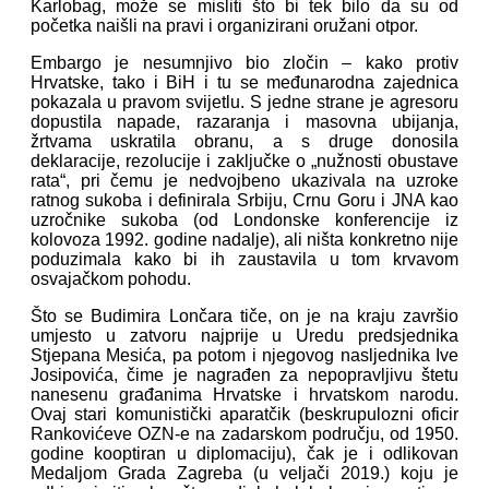
Karlobag, može se misliti što bi tek bilo da su od
početka naišli na pravi i organizirani oružani otpor.
Embargo je nesumnjivo bio zločin – kako protiv
Hrvatske, tako i BiH i tu se međunarodna zajednica
pokazala u pravom svijetlu. S jedne strane je agresoru
dopustila napade, razaranja i masovna ubijanja,
žrtvama uskratila obranu, a s druge donosila
deklaracije, rezolucije i zaključke o „nužnosti obustave
rata“, pri čemu je nedvojbeno ukazivala na uzroke
ratnog sukoba i definirala Srbiju, Crnu Goru i JNA kao
uzročnike sukoba (od Londonske konferencije iz
kolovoza 1992. godine nadalje), ali ništa konkretno nije
poduzimala kako bi ih zaustavila u tom krvavom
osvajačkom pohodu.
Što se Budimira Lončara tiče, on je na kraju završio
umjesto u zatvoru najprije u Uredu predsjednika
Stjepana Mesića, pa potom i njegovog nasljednika Ive
Josipovića, čime je nagrađen za nepopravljivu štetu
nanesenu građanima Hrvatske i hrvatskom narodu.
Ovaj stari komunistički aparatčik (beskrupulozni oficir
Rankovićeve OZN-e na zadarskom području, od 1950.
godine kooptiran u diplomaciju), čak je i odlikovan
Medaljom Grada Zagreba (u veljači 2019.) koju je