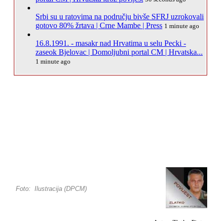
Srbi su u ratovima na području bivše SFRJ uzrokovali
gotovo 80% žrtava | Crne Mambe | Press
1 minute ago
16.8.1991. - masakr nad Hrvatima u selu Pecki -
zaseok Bjelovac | Domoljubni portal CM | Hrvatska...
1 minute ago
Foto: Ilustracija (DPCM)