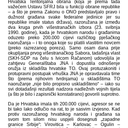
Hrvatska Teritorijalna obrana (koja je prema tada
važećem Ustavu SFRJ bila u funkciji obrane republike
– a što je prema Zakonu o ONO predstavljalo pravo i
dužnost građana svake federalne jedinice jer su
republike imale status država), razoružana je između
dva kruga prvih višestranačkih izbora (23. svibnja
1990. godine), kada je hrvatskom narodu i građanima
oduzeto preko 200.000 cijevi različitog pješačkog
naoružanja – i to onoga koje su platili vlastitim novcem
(preko razrezanog poreza). Samo osam dana prije
okupljanja prvog višestranačkog Sabora, tadašnja vlast
(SKH-SDP na čelu s Ivicom Račanom) udovoljila je
zahtjevu Generalštaba JNA i dopustila odnošenje
oružja iz skladišta hrvatske TO. Ovaj protuzakoniti i
protupravni postupak vrhuška JNA je opravdavala time
što (prema njihovim tvrdnjama) u skladištima TO
naoružanje „nije bilo propisno uskladišteno“ – iako su
svi dotadašnji rezultati nadzora nadležnih vojnih tijela
(a što je bilo i zapisnički konstatirano) govorili suprotno.
Da je Hrvatska imala tih 200.000 cijevi, agresor se ne
bi tako lako odlučio na rat, to je sasvim izvjesno. Kad
protiv razoružanog hrvatskog naroda i građana sa
svom tom silom nisu uspjeli dosegnuti „zapadne
granice Srbije“: Virovitica – Karlovac – Ogulin –