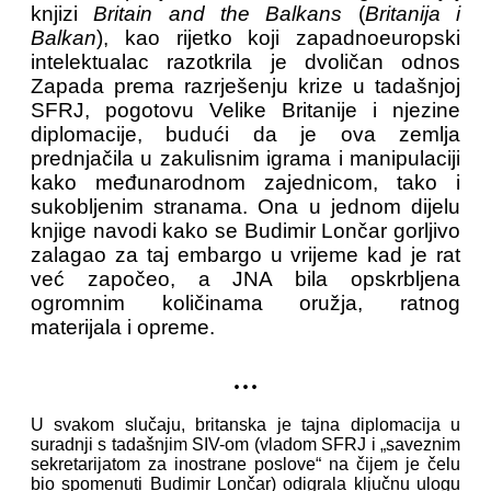
knjizi
Britain and the Balkans
(
Britanija i
Balkan
), kao rijetko koji zapadnoeuropski
intelektualac razotkrila je dvoličan odnos
Zapada prema razrješenju krize u tadašnjoj
SFRJ, pogotovu Velike Britanije i njezine
diplomacije, budući da je ova zemlja
prednjačila u zakulisnim igrama i manipulaciji
kako međunarodnom zajednicom, tako i
sukobljenim stranama. Ona u jednom dijelu
knjige navodi kako se Budimir Lončar gorljivo
zalagao za taj embargo u vrijeme kad je rat
već započeo, a JNA bila opskrbljena
ogromnim količinama oružja, ratnog
materijala i opreme.
...
U svakom slučaju, britanska je tajna diplomacija u
suradnji s tadašnjim SIV-om (vladom SFRJ i „saveznim
sekretarijatom za inostrane poslove“ na čijem je čelu
bio spomenuti Budimir Lončar) odigrala ključnu ulogu