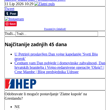
11 Lip 2026 10:29
Tweet
Save
Powered by OrdaSoft!
Traži...
Najčitanije zadnjih 45 dana
U Petrinji proslavljen Dan vojne kapelanije 'Sveti Ilija
prorok'
Čestitam vam Dan pobjede i domovinske zahvalnosti, Dan
hrvatskih branitelja i Vojno-redarstvene operacije 'Oluja'! |
Crne Mambe | Blog predsjednika Udruge
Odobravate li moguće postavljanje 'Zlatne kupole' na
Grenlandu?
NE