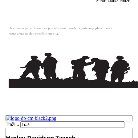
Autor: Zlatko Pinter
Ovaj materijal sufinanciran je sredstvima Fonda za poticanje pluralizma i
raznovrsnosti elektroničkih medija.
Traži...
Harley-Davidson Zagreb