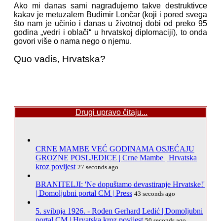
Ako mi danas sami nagrađujemo takve destruktivce
kakav je metuzalem Budimir Lončar (koji i pored svega
što nam je učinio i danas u životnoj dobi od preko 95
godina „vedri i oblači“ u hrvatskoj diplomaciji), to onda
govori više o nama nego o njemu.
Quo vadis, Hrvatska?
Drugi upravo čitaju...
CRNE MAMBE VEĆ GODINAMA OSJEĆAJU
GROZNE POSLJEDICE | Crne Mambe | Hrvatska
kroz povijest
27 seconds ago
BRANITELJI: 'Ne dopuštamo devastiranje Hrvatske!'
| Domoljubni portal CM | Press
43 seconds ago
5. svibnja 1926. - Rođen Gerhard Ledić | Domoljubni
portal CM | Hrvatska kroz povijest
50 seconds ago