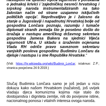
o jednakoj krivici i 'zajedničkoj nesreći hrvatskog i
srpskog naroda instrumentaliziranih na tako
žalostan način od strane uzajamno isključivih
političkih opcija'. Neprihvatljivo je i žalosno da
stanje u Jugoslaviji i napadnutoj Hrvatskoj bolje od
gospodina Lončara poznaju, razumiju i tumače
diplomati stranih zemalja što je posebno došlo do
izražaja u nastupu američkog državnog sekretara
gospodina Jamesa Bakera na sjednici Vijeća
sigurnosti UN-a. U skladu s izraženim ocjenama
Vlada RH odriče pravo saveznom sekretaru
vanjskih poslova gospodinu Budimiru Lončaru da
djeluje i nastupa i u ime Republike Hrvatske
.“
(Vidi:
https://hr.wikipedia.org/wiki/Budimir_Lončar
; istaknuo: Z.P.;
stranica posjećena 24.9.2019.)
Slučaj Budimira Lončara samo je još jedan u nizu
dokaza kako našom Hrvatskom (nažalost), još uvijek
vladaju djeca komunizma kojima nije stalo do
dostojanstva i digniteta zemlje, niti do povijesne istine,
nacionalnog ponosa i vitalnih interesa ovoga naroda.