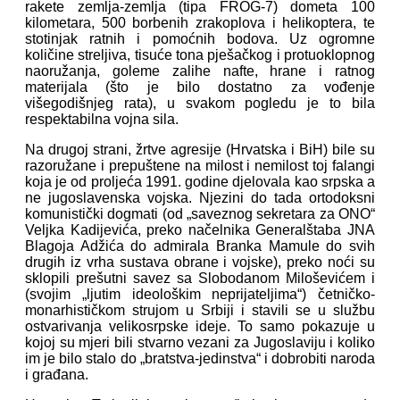
rakete zemlja-zemlja (tipa FROG-7) dometa 100
kilometara, 500 borbenih zrakoplova i helikoptera, te
stotinjak ratnih i pomoćnih bodova. Uz ogromne
količine streljiva, tisuće tona pješačkog i protuoklopnog
naoružanja, goleme zalihe nafte, hrane i ratnog
materijala (što je bilo dostatno za vođenje
višegodišnjeg rata), u svakom pogledu je to bila
respektabilna vojna sila.
Na drugoj strani, žrtve agresije (Hrvatska i BiH) bile su
razoružane i prepuštene na milost i nemilost toj falangi
koja je od proljeća 1991. godine djelovala kao srpska a
ne jugoslavenska vojska. Njezini do tada ortodoksni
komunistički dogmati (od „saveznog sekretara za ONO“
Veljka Kadijevića, preko načelnika Generalštaba JNA
Blagoja Adžića do admirala Branka Mamule do svih
drugih iz vrha sustava obrane i vojske), preko noći su
sklopili prešutni savez sa Slobodanom Miloševićem i
(svojim „ljutim ideološkim neprijateljima“) četničko-
monarhističkom strujom u Srbiji i stavili se u službu
ostvarivanja velikosrpske ideje. To samo pokazuje u
kojoj su mjeri bili stvarno vezani za Jugoslaviju i koliko
im je bilo stalo do „bratstva-jedinstva“ i dobrobiti naroda
i građana.