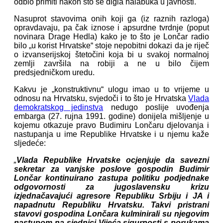
odbio primiti nakon što se digla halabuka u javnosti.
Nasuprot stavovima onih koji ga (iz raznih razloga)
opravdavaju, pa čak iznose i apsurdne tvrdnje (poput
novinara Drage Hedla) kako je to što je Lončar radio
bilo „u korist Hrvatske“ stoje nepobitni dokazi da je riječ
o izvanserijskoj štetočini koja bi u svakoj normalnoj
zemlji završila na robiji a ne u bilo čijem
predsjedničkom uredu.
Kakvu je „konstruktivnu“ ulogu imao u to vrijeme u
odnosu na Hrvatsku, svjedoči i to što je Hrvatska
Vlada
demokratskog jedinstva
nedugo poslije uvođenja
embarga (27. rujna 1991. godine) donijela mišljenje u
kojemu otkazuje pravo Budimiru Lončaru djelovanja i
nastupanja u ime Republike Hrvatske i u njemu kaže
sljedeće:
„
Vlada Republike Hrvatske ocjenjuje da savezni
sekretar za vanjske poslove gospodin Budimir
Lončar kontinuirano zastupa politiku podjednake
odgovornosti za jugoslavensku krizu
izjednačavajući agresore Republiku Srbiju i JA i
napadnutu Republiku Hrvatsku. Takvi pristrani
stavovi gospodina Lončara kulminirali su njegovim
nastupom na sjednici Vijeća sigurnosti s porukama