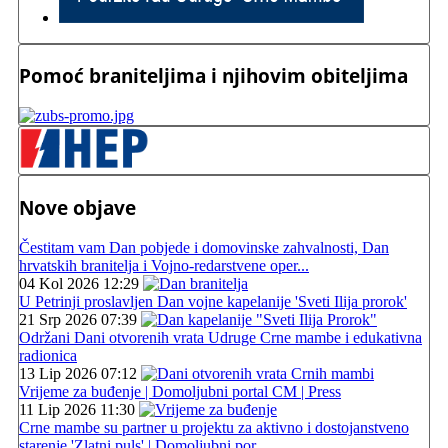
Pomoć braniteljima i njihovim obiteljima
Nove objave
Čestitam vam Dan pobjede i domovinske zahvalnosti, Dan
hrvatskih branitelja i Vojno-redarstvene oper...
04 Kol 2026 12:29
U Petrinji proslavljen Dan vojne kapelanije 'Sveti Ilija prorok'
21 Srp 2026 07:39
Održani Dani otvorenih vrata Udruge Crne mambe i edukativna
radionica
13 Lip 2026 07:12
Vrijeme za buđenje | Domoljubni portal CM | Press
11 Lip 2026 11:30
Crne mambe su partner u projektu za aktivno i dostojanstveno
starenje 'Zlatni puls' | Domoljubni por...