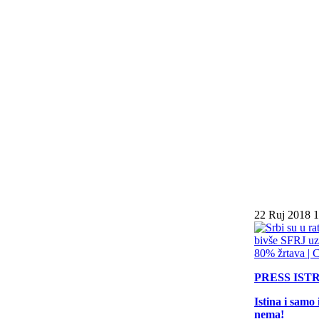
22 Ruj 2018 1
PRESS
IST
Istina i samo
nema!