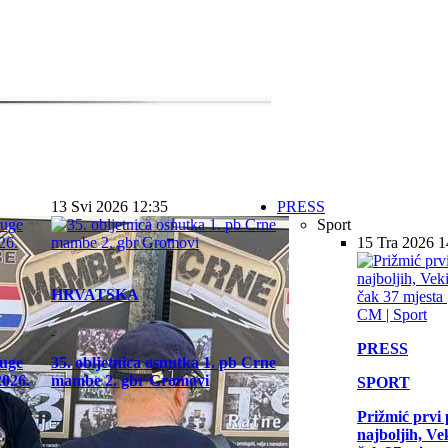
13 Svi 2026 12:35
PRESS
Sport
15 Tra 2026 1
HRVATSKA
PRESS
ruge
35. obljetnica osnutka 1. pb Crne
2026.
mambe 2. gbr Gromovi
SPORT
Prižmić prvi
najboljih, Ve