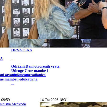
HRVATSKA
KA
Održani Dani otvorenih vrata
Udruge Crne mambe i
ni otvorenih vrata
edukativna radionica
ne mambe i edukativna
 09:59
14 Tra 2026 18:31