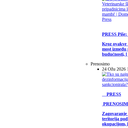
PRESS
Piše:
Kroz ovakve i
most između p
budućnosti, [ .
Prenosimo
24 Ožu 2026 
PRESS
PRENOSI
Zagovaranje 
teritorija po
okupacijom, [ 