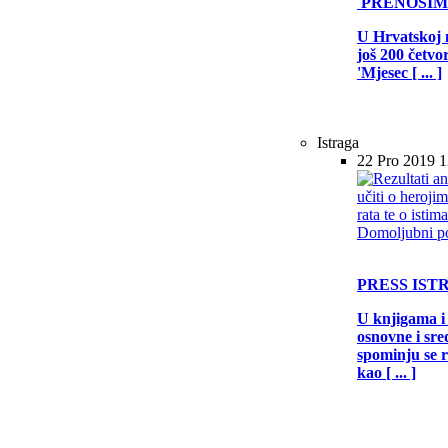
PRENOSI
U Hrvatskoj 
još 200 četv
'Mjesec [ ... ]
Istraga
22 Pro 2019 1
PRESS
IST
U knjigama i
osnovne i sre
spominju se r
kao [ ... ]