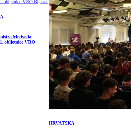
KA
inistra Medveda
. obljetnice VRO
HRVATSKA