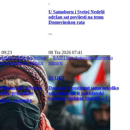
U Samoboru i Svetoj Nedelji
održan sat povijesti na temu
Domovinskog rata
 09:23
08 Tra 2026 07:41
SVIJET
illiams (40) dovela u
Dogovor je postignut samo nekoliko
emlju, pripadnike
sati nakon što je pakistanski
premijer Shehbaz Sharif [ ... ]
jske i saveznike