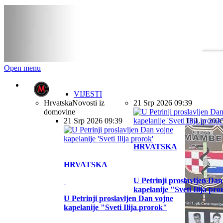
Open menu
VIJESTI
Hrvatska
Novosti iz
21 Srp 2026 09:39
domovine
21 Srp 2026 09:39
13 Lip 202
HRVATSKA
HRVATSKA
U Petrinji proslavljen Dan
kapelanije "Sveti Ilija pr
U Petrinji proslavljen Dan vojne
kapelanije "Sveti Ilija prorok"