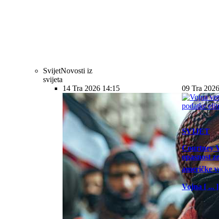
Svijet
Novosti iz
svijeta
14 Tra 2026 14:15
09 Tra 2026
SVIJET
Courtney W
opasnost z
američke vo
Vojna [ ... ]