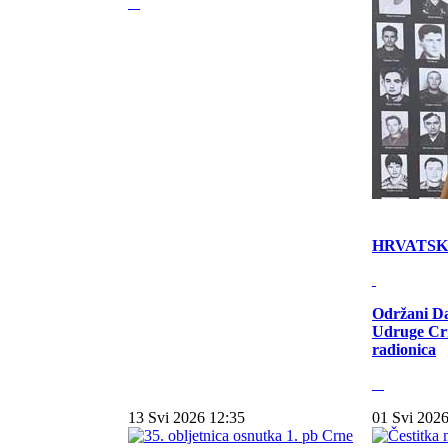
HRVATS
Održani Da
Udruge Cr
radionica
13 Svi 2026 12:35
01 Svi 2026