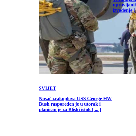
upravljani
izvođenje [ .
SVIJET
Nosač zrakoplova USS George HW
Bush raspoređen je u utorak i
planiran je za Bliski istok [ ... ]