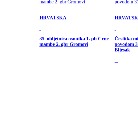
HRVATSKA
HRVATS
35. obljetnica osnutka 1. pb Crne
Čestitka m
mambe 2. gbr Gromovi
povodom 31
Bljesak