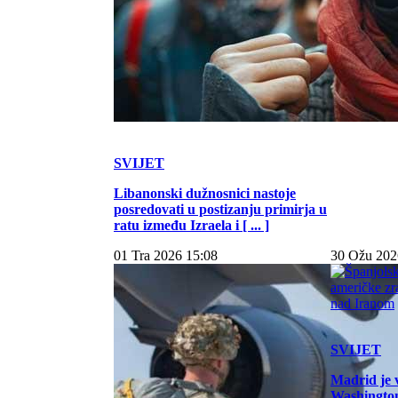
SVIJET
Libanonski dužnosnici nastoje
posredovati u postizanju primirja u
ratu između Izraela i [ ... ]
01 Tra 2026 15:08
30 Ožu 202
SVIJET
Madrid je 
Washington