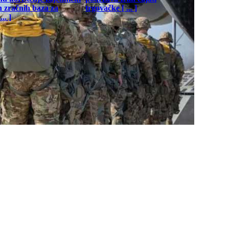
h zračnih baza za
trgovačke [ ... ]
.. ]