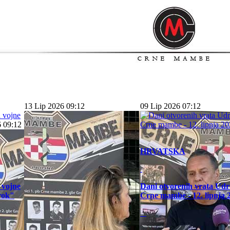
13 Lip 2026 09:12
09 Lip 2026 07:12
6 09:12
09 Lip 2026 07:12
HRVATSKA
HRVATSKA
 vojne
Dani otvorenih vrata Ud
orok"
Crne mambe - 12. lipnja 
Dani otvorenih vrata Udruge Crne
mambe - 12. lipnja 2026.