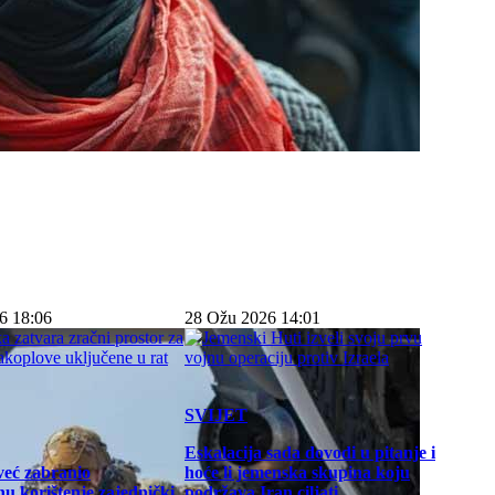
6 18:06
28 Ožu 2026 14:01
SVIJET
Eskalacija sada dovodi u pitanje i
već zabranio
hoće li jemenska skupina koju
u korištenje zajednički
podržava Iran ciljati