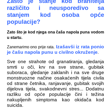
Zašto je stanje kod branitelja
različito i neusporedivo sa
stanjem kod osoba opće
populacije?
Zato što je kod njega ona čaša napola puna vodom
u startu.
Izašavši iz rata ponio
Zanemarimo ono prije rata.
je čašu napola punu u civilno okruženje
.
Sve one strahote od granatiranja, gledanja
smrti u oči, krv na sve strane, gubitak
suboraca, gledanje zaklanih i na sve druge
monstruozne načine osakaćenih tijela civila
od strane četnika, ranjavanje, gubitak svojih
dijelova tijela, svakodnevni stres... Dodatnu
razliku od opće populacije čini i težina
nakupljenih simptoma kao okidača kod
suicida.