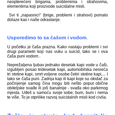
neopterećeni brigama, problemima i strahovima,
elementima koji proizvode suicidalne misli.
Svi ti „napasnici“ (brige, problemi i strahovi) pomalo
dolaze kao i naše odrastanje.
Usporedimo to sa čašom i vodom
.
U početku je čaša prazna. Kako nastaju problemi i svi
drugi parametri koji nas vuku u suicid, tako se i ova
čaša puni vodom .
Neprežaljena ljubav jednako desetak kapi vode u čaši,
izgubljen posao tridesetak kapi, automobilska nesreća
tri stotine kapi, smrt voljene osobe četiri stotine kapi.... I
tako se čaša puni. Zadnja kap ili kapi koje su okidač za
počinjenje samog čina mogu biti nešto poput obične
obiteljske svađe ili još banalnije - svađa oko parkirnog
mjesta. Uđeš u samoću svoje sobe; bum, bum i nema
te više. To je otprilike razvoj suicidalnih misli kod civila.