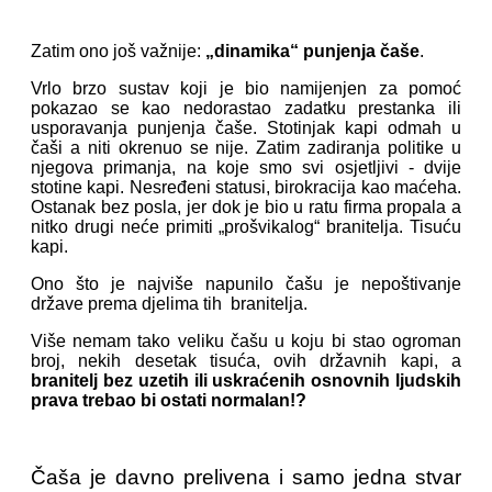
Zatim ono još važnije:
„dinamika“ punjenja čaše
.
Vrlo brzo sustav koji je bio namijenjen za pomoć
pokazao se kao nedorastao zadatku prestanka ili
usporavanja punjenja čaše. Stotinjak kapi odmah u
čaši a niti okrenuo se nije. Zatim zadiranja politike u
njegova primanja, na koje smo svi osjetljivi - dvije
stotine kapi. Nesređeni statusi, birokracija kao maćeha.
Ostanak bez posla, jer dok je bio u ratu firma propala a
nitko drugi neće primiti „prošvikalog“ branitelja. Tisuću
kapi.
Ono što je najviše napunilo čašu je nepoštivanje
države prema djelima tih branitelja.
Više nemam tako veliku čašu u koju bi stao ogroman
broj, nekih desetak tisuća, ovih državnih kapi, a
branitelj bez uzetih ili uskraćenih osnovnih ljudskih
prava trebao bi ostati normalan!?
Čaša je davno prelivena i samo jedna stvar