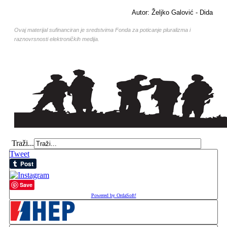
Autor: Željko Galović - Dida
Ovaj materijal sufinanciran je sredstvima Fonda za poticanje pluralizma i
raznovrsnosti elektroničkih medija.
Traži...
Tweet
Save
Powered by OrdaSoft!